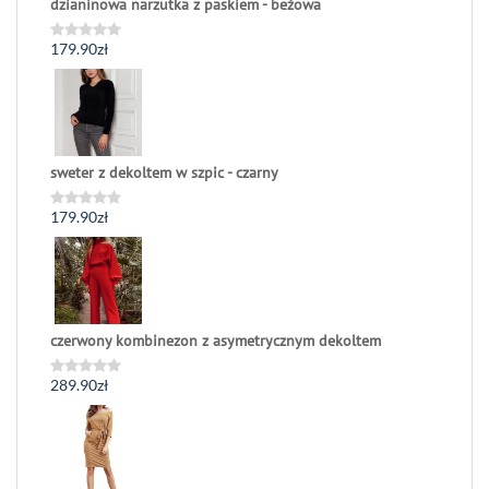
dzianinowa narzutka z paskiem - beżowa
179.90
zł
Oceniono
0
na
5
sweter z dekoltem w szpic - czarny
179.90
zł
Oceniono
0
na
5
czerwony kombinezon z asymetrycznym dekoltem
289.90
zł
Oceniono
0
na
5