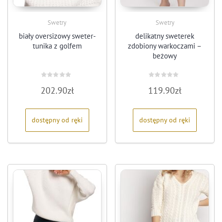
Swetry
Swetry
biały oversizowy sweter-
delikatny sweterek
tunika z golfem
zdobiony warkoczami –
beżowy
Oceniono
Oceniono
202.90
zł
119.90
zł
0
0
na
na
5
5
dostępny od ręki
dostępny od ręki