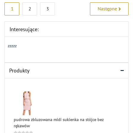
Stronicowanie
1
2
3
Następne
wpisów
Interesujące:
zzzzz
Produkty
pudrowa zbluzowana midi sukienka na stójce bez
rękawów