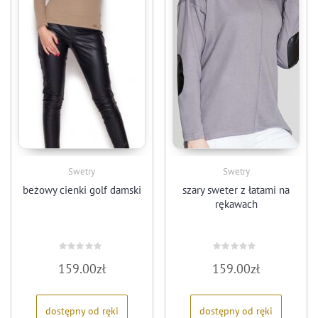
Swetry
Swetry
beżowy cienki golf damski
szary sweter z łatami na
rękawach
Oceniono
Oceniono
159.00
zł
159.00
zł
0
0
na
na
5
5
dostępny od ręki
dostępny od ręki