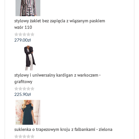
stylowy żakiet bez zapięcia z wiązanym paskiem
wzór 110
279.00
zł
Oceniono
0
na
5
stylowy i uniwersalny kardigan z warkoczem -
grafitowy
225.90
zł
Oceniono
0
na
5
sukienka o trapezowym kroju z falbankami - zielona