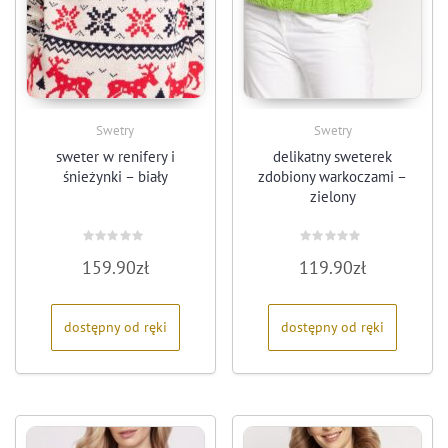
Swetry
Swetry
sweter w renifery i
delikatny sweterek
śnieżynki – biały
zdobiony warkoczami –
zielony
Oceniono
Oceniono
159.90
zł
119.90
zł
0
0
na
na
5
5
dostępny od ręki
dostępny od ręki