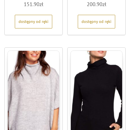
Oceniono
Oceniono
151.90
zł
200.90
zł
0
0
na
na
5
5
dostępny od ręki
dostępny od ręki