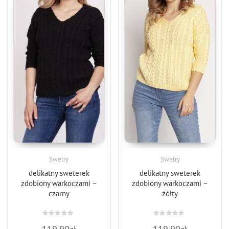
Swetry
Swetry
delikatny sweterek
delikatny sweterek
zdobiony warkoczami –
zdobiony warkoczami –
czarny
żółty
Oceniono
Oceniono
0
0