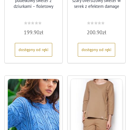
pudełkowy sweter z
szary oversizowy sweter w
dziurkami – fioletowy
serek z efektem damage
Oceniono
Oceniono
199.90
zł
200.90
zł
0
0
na
na
5
5
dostępny od ręki
dostępny od ręki