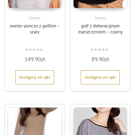
Swetry
Swetry
sweter-ponczo z golfem –
golf z dekoracyjnym
szary
marszczeniem – czarny
Oceniono
Oceniono
149.90
zł
89.90
zł
0
0
na
na
5
5
dostępny od ręki
dostępny od ręki