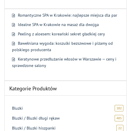
na
5
Romantyczne SPA w Krakowie: najlepsze miejsca dla par
Idealne SPA w Krakowie na masaż dla dwojga
Peeling z aloesem: koreański sekret gładkiej cery
Bawełniana wygoda: koszulki bezszwowe i piżamy od
polskiego producenta
Keratynowe przedłużanie włosów w Warszawie — ceny i
sprawdzone salony
Kategorie Produktów
Bluzki
182
182
produk
Bluzki / Bluzki długi rękaw
485
485
produ
Bluzki / Bluzki hiszpanki
22
22