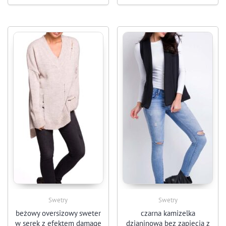
Swetry
Swetry
beżowy oversizowy sweter
czarna kamizelka
w serek z efektem damage
dzianinowa bez zapięcia z