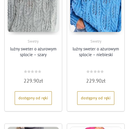
Swetry
Swetry
luźny sweter o ażurowym
luźny sweter o ażurowym
splocie – szary
splocie – niebieski
Oceniono
Oceniono
229.90
zł
229.90
zł
0
0
na
na
5
5
dostępny od ręki
dostępny od ręki