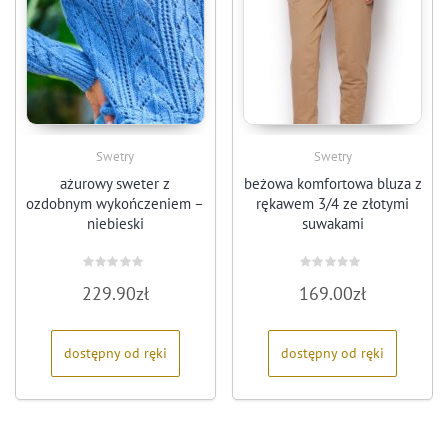
Swetry
Swetry
ażurowy sweter z
beżowa komfortowa bluza z
ozdobnym wykończeniem –
rękawem 3/4 ze złotymi
niebieski
suwakami
Oceniono
Oceniono
229.90
zł
169.00
zł
0
0
na
na
5
5
dostępny od ręki
dostępny od ręki