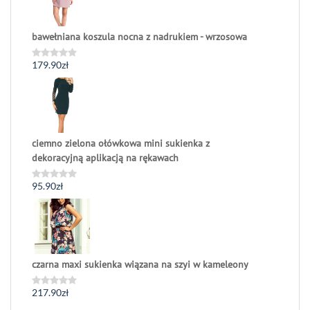
bawełniana koszula nocna z nadrukiem - wrzosowa
179.90
zł
Oceniono
0
na
5
ciemno zielona ołówkowa mini sukienka z
dekoracyjną aplikacją na rękawach
95.90
zł
Oceniono
0
na
5
czarna maxi sukienka wiązana na szyi w kameleony
217.90
zł
Oceniono
0