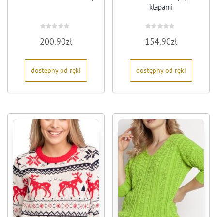
klapami
Oceniono
Oceniono
200.90
zł
154.90
zł
0
0
na
na
5
5
dostępny od ręki
dostępny od ręki