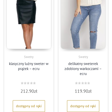
Swetry
Swetry
klasyczny luźny sweter w
delikatny sweterek
prążek – ecru
zdobiony warkoczami –
ecru
Oceniono
Oceniono
212.90
zł
119.90
zł
0
0
na
na
5
5
dostępny od ręki
dostępny od ręki