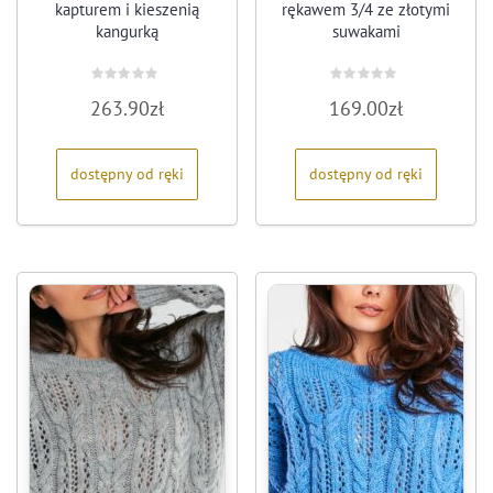
kapturem i kieszenią
rękawem 3/4 ze złotymi
kangurką
suwakami
Oceniono
Oceniono
263.90
zł
169.00
zł
0
0
na
na
5
5
dostępny od ręki
dostępny od ręki