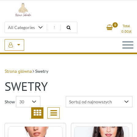
Skip
to
content
Beżowa Sukienka
0
Total
0.00
zł
Strona główna
Swetry
SWETRY
Show