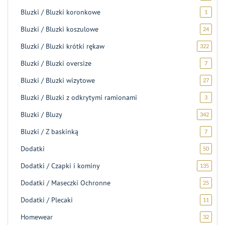
produk
Bluzki / Bluzki koronkowe
1
1
produk
Bluzki / Bluzki koszulowe
24
24
produk
Bluzki / Bluzki krótki rękaw
322
322
produk
Bluzki / Bluzki oversize
7
7
produk
Bluzki / Bluzki wizytowe
27
27
produ
Bluzki / Bluzki z odkrytymi ramionami
3
3
produk
Bluzki / Bluzy
342
342
produk
Bluzki / Z baskinką
7
7
produk
Dodatki
50
50
produ
Dodatki / Czapki i kominy
135
135
produ
Dodatki / Maseczki Ochronne
25
25
produ
Dodatki / Plecaki
11
11
produ
Homewear
32
32
produk