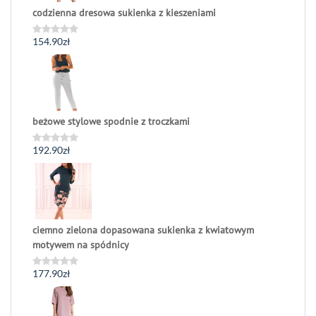
codzienna dresowa sukienka z kieszeniami
154.90
zł
Oceniono
0
na
5
beżowe stylowe spodnie z troczkami
192.90
zł
Oceniono
0
na
5
ciemno zielona dopasowana sukienka z kwiatowym
motywem na spódnicy
177.90
zł
Oceniono
0
na
5