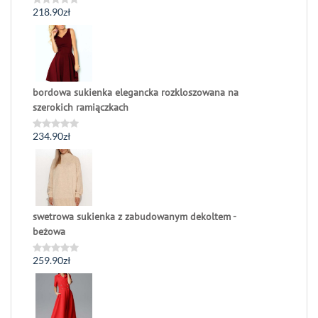
218.90
zł
Oceniono
0
na
5
bordowa sukienka elegancka rozkloszowana na
szerokich ramiączkach
234.90
zł
Oceniono
0
na
5
swetrowa sukienka z zabudowanym dekoltem -
beżowa
259.90
zł
Oceniono
0
na
5