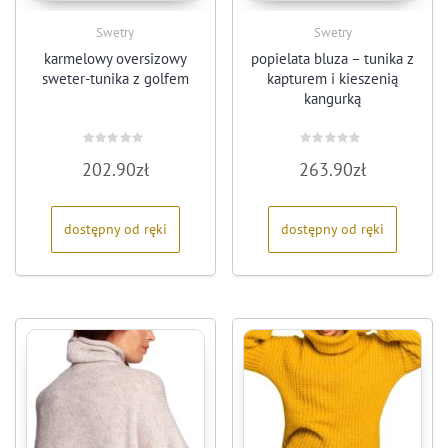
Swetry
Swetry
karmelowy oversizowy
popielata bluza – tunika z
sweter-tunika z golfem
kapturem i kieszenią
kangurką
Oceniono
Oceniono
202.90
zł
263.90
zł
0
0
na
na
5
5
dostępny od ręki
dostępny od ręki