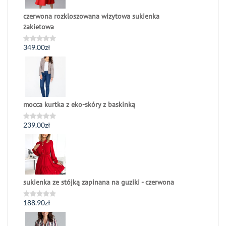
czerwona rozkloszowana wizytowa sukienka
żakietowa
349.00
zł
Oceniono
0
na
5
mocca kurtka z eko-skóry z baskinką
239.00
zł
Oceniono
0
na
5
sukienka ze stójką zapinana na guziki - czerwona
188.90
zł
Oceniono
0
na
5