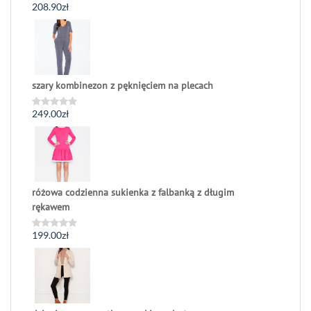
208.90
zł
Oceniono
0
na
5
szary kombinezon z pęknięciem na plecach
249.00
zł
Oceniono
0
na
5
różowa codzienna sukienka z falbanką z długim
rękawem
199.00
zł
Oceniono
0
na
5