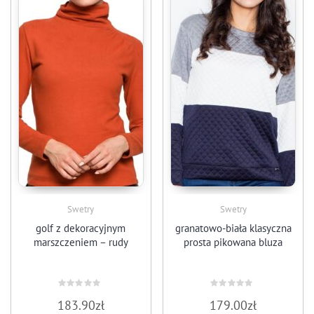
Swetry
Swetry
golf z dekoracyjnym
granatowo-biała klasyczna
marszczeniem – rudy
prosta pikowana bluza
Oceniono
Oceniono
183.90
zł
179.00
zł
0
0
na
na