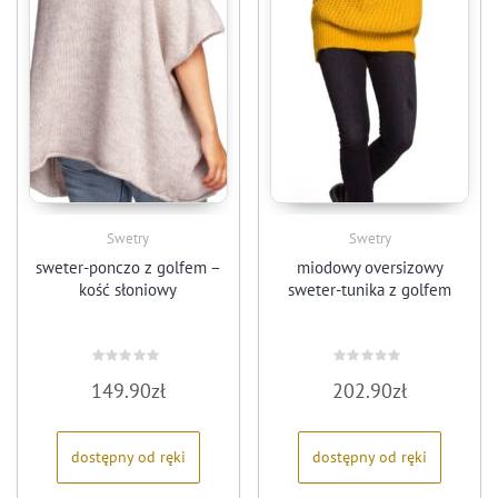
Swetry
Swetry
sweter-ponczo z golfem –
miodowy oversizowy
kość słoniowy
sweter-tunika z golfem
Oceniono
Oceniono
149.90
zł
202.90
zł
0
0
na
na
5
5
dostępny od ręki
dostępny od ręki