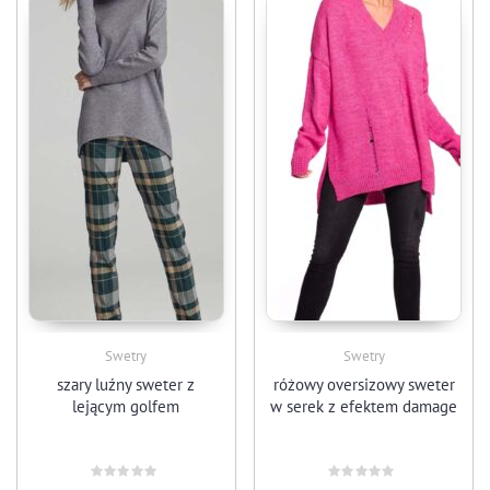
Swetry
Swetry
szary luźny sweter z
różowy oversizowy sweter
lejącym golfem
w serek z efektem damage