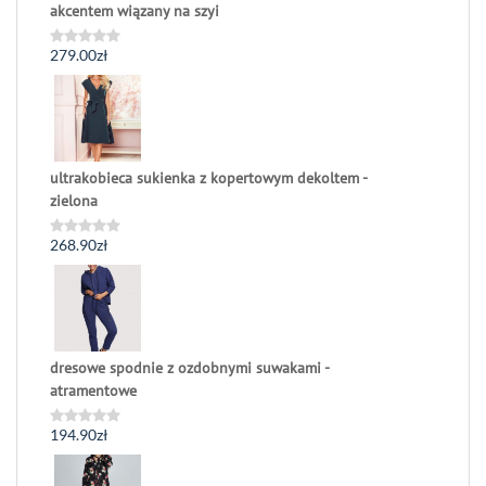
akcentem wiązany na szyi
279.00
zł
Oceniono
0
na
5
ultrakobieca sukienka z kopertowym dekoltem -
zielona
268.90
zł
Oceniono
0
na
5
dresowe spodnie z ozdobnymi suwakami -
atramentowe
194.90
zł
Oceniono
0
na
5