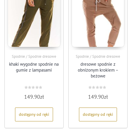
Spodnie / Spodnie dresowe
Spodnie / Spodnie dresowe
khaki wygodne spodnie na
dresowe spodnie z
gumie z lampasami
obniżonym krokiem –
beżowe
Oceniono
Oceniono
149.90
zł
149.90
zł
0
0
na
na
5
5
dostępny od ręki
dostępny od ręki