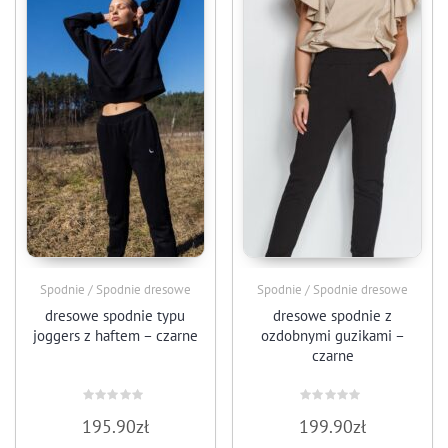
Spodnie / Spodnie dresowe
Spodnie / Spodnie dresowe
dresowe spodnie typu
dresowe spodnie z
joggers z haftem – czarne
ozdobnymi guzikami –
czarne
Oceniono
Oceniono
195.90
zł
199.90
zł
0
0
na
na