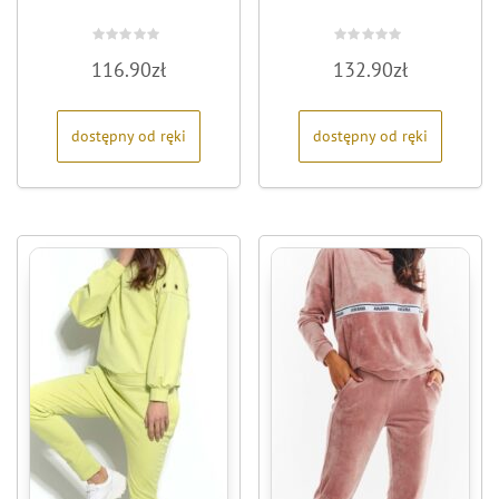
Oceniono
Oceniono
116.90
zł
132.90
zł
0
0
na
na
5
5
dostępny od ręki
dostępny od ręki