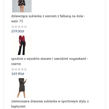
dziewczęca sukienka z wzorem z falbaną na dole -
wzór 75
259.00
zł
Oceniono
0
na
5
spodnie z wysokim stanem i szerokimi nogawkami -
czarne
169.90
zł
Oceniono
0
na
5
ciemnoszara dresowa sukienka w sportowym stylu z
kapturem