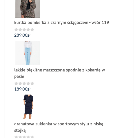
5
kurtka bomberka z czarnym ściągaczem - wzór 119
289.00
zł
Oceniono
0
na
5
lekkie błękitne marszczone spodnie z kokardą w
pasie
189.00
zł
Oceniono
0
na
5
granatowa sukienka w sportowym stylu z niską
stójką