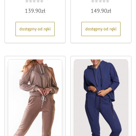
Oceniono
Oceniono
139.90
zł
149.90
zł
0
0
na
na
5
5
dostępny od ręki
dostępny od ręki