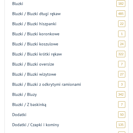
Bluzki
182
182
produk
Bluzki / Bluzki długi rękaw
485
485
produ
Bluzki / Bluzki hiszpanki
22
22
produk
Bluzki / Bluzki koronkowe
1
1
produk
Bluzki / Bluzki koszulowe
24
24
produk
Bluzki / Bluzki krótki rękaw
322
322
produk
Bluzki / Bluzki oversize
7
7
produk
Bluzki / Bluzki wizytowe
27
27
produ
Bluzki / Bluzki z odkrytymi ramionami
3
3
produk
Bluzki / Bluzy
342
342
produk
Bluzki / Z baskinką
7
7
produk
Dodatki
50
50
produ
Dodatki / Czapki i kominy
135
135
produ