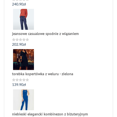
240.90
zł
Oceniono
0
na
5
jeansowe casualowe spodnie z wiązaniem
202.90
zł
Oceniono
0
na
5
torebka kopertówka z weluru - zielona
139.90
zł
Oceniono
0
na
5
niebieski elegancki kombinezon z biżuteryjnym