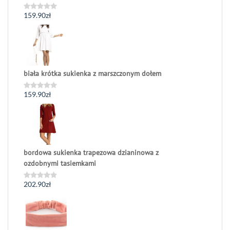
159.90
zł
Oceniono
0
na
5
biała krótka sukienka z marszczonym dołem
159.90
zł
Oceniono
0
na
5
bordowa sukienka trapezowa dzianinowa z
ozdobnymi tasiemkami
202.90
zł
Oceniono
0
na
5