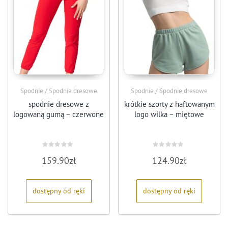
Spodnie / Spodnie dresowe
Spodnie / Spodnie dresowe
spodnie dresowe z
krótkie szorty z haftowanym
logowaną gumą – czerwone
logo wilka – miętowe
Oceniono
Oceniono
159.90
zł
124.90
zł
0
0
na
na
5
5
dostępny od ręki
dostępny od ręki