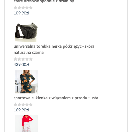
szare dresowe spodnie z dzianiny
109.90
zł
Oceniono
0
na
5
uniwersalna torebka nerka półksiężyc - skóra
naturalna czarna
439.00
zł
Oceniono
0
na
5
sportowa sukienka z wiązaniem z przodu - usta
169.90
zł
Oceniono
0
na
5