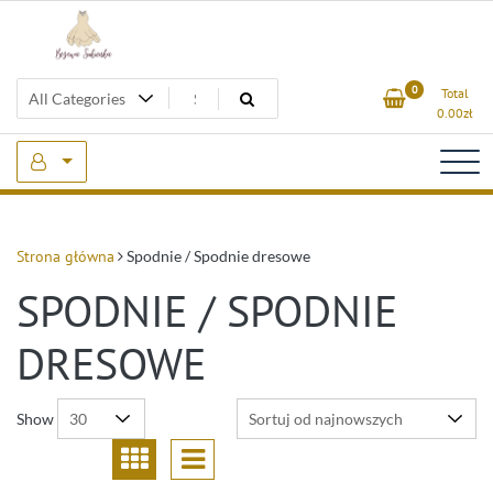
Skip
to
content
Beżowa Sukienka
0
Total
0.00
zł
Strona główna
Spodnie / Spodnie dresowe
SPODNIE / SPODNIE
DRESOWE
Show