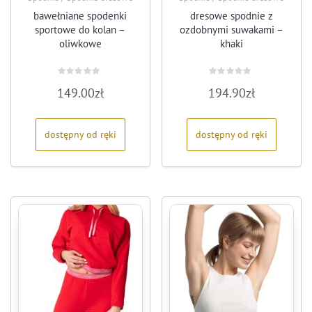
bawełniane spodenki
dresowe spodnie z
sportowe do kolan –
ozdobnymi suwakami –
oliwkowe
khaki
Oceniono
Oceniono
149.00
zł
194.90
zł
0
0
na
na
5
5
dostępny od ręki
dostępny od ręki