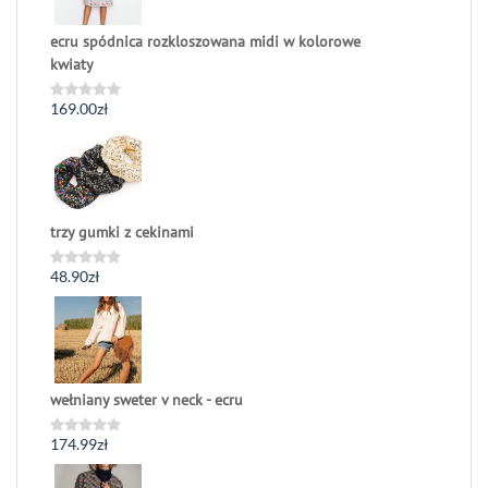
ecru spódnica rozkloszowana midi w kolorowe
kwiaty
169.00
zł
Oceniono
0
na
5
trzy gumki z cekinami
48.90
zł
Oceniono
0
na
5
wełniany sweter v neck - ecru
174.99
zł
Oceniono
0
na