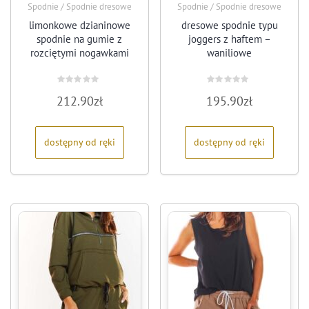
Spodnie / Spodnie dresowe
Spodnie / Spodnie dresowe
limonkowe dzianinowe
dresowe spodnie typu
spodnie na gumie z
joggers z haftem –
rozciętymi nogawkami
waniliowe
Oceniono
Oceniono
212.90
zł
195.90
zł
0
0
na
na
5
5
dostępny od ręki
dostępny od ręki