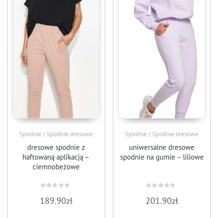
Spodnie / Spodnie dresowe
Spodnie / Spodnie dresowe
dresowe spodnie z
uniwersalne dresowe
haftowaną aplikacją –
spodnie na gumie – liliowe
ciemnobeżowe
Oceniono
Oceniono
189.90
zł
201.90
zł
0
0
na
na
5
5