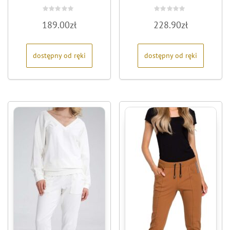
Oceniono
Oceniono
189.00
zł
228.90
zł
0
0
na
na
5
5
dostępny od ręki
dostępny od ręki