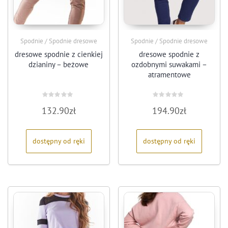
Spodnie / Spodnie dresowe
Spodnie / Spodnie dresowe
dresowe spodnie z cienkiej
dresowe spodnie z
dzianiny – beżowe
ozdobnymi suwakami –
atramentowe
Oceniono
Oceniono
132.90
zł
194.90
zł
0
0
na
na
5
5
dostępny od ręki
dostępny od ręki