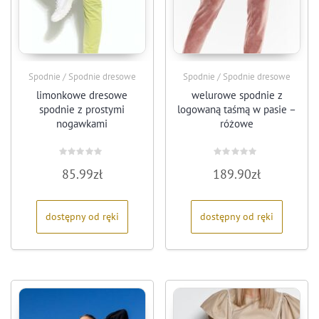
Spodnie / Spodnie dresowe
Spodnie / Spodnie dresowe
limonkowe dresowe
welurowe spodnie z
spodnie z prostymi
logowaną taśmą w pasie –
nogawkami
różowe
Oceniono
Oceniono
85.99
zł
189.90
zł
0
0
na
na
5
5
dostępny od ręki
dostępny od ręki