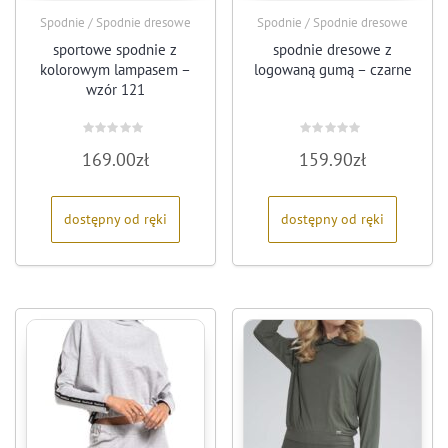
Spodnie / Spodnie dresowe
Spodnie / Spodnie dresowe
sportowe spodnie z
spodnie dresowe z
kolorowym lampasem –
logowaną gumą – czarne
wzór 121
Oceniono
Oceniono
169.00
zł
159.90
zł
0
0
na
na
5
5
dostępny od ręki
dostępny od ręki