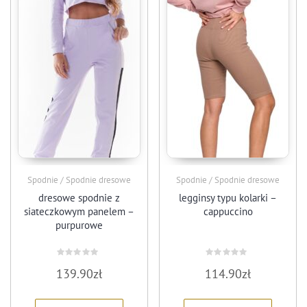
Spodnie / Spodnie dresowe
Spodnie / Spodnie dresowe
dresowe spodnie z
legginsy typu kolarki –
siateczkowym panelem –
cappuccino
purpurowe
Oceniono
Oceniono
139.90
zł
114.90
zł
0
0
na
na
5
5