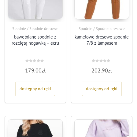
Spodnie / Spodnie dresowe
Spodnie / Spodnie dresowe
bawełniane spodnie z
kamelowe dresowe spodnie
rozciętą nogawką – ecru
7/8 z lampasem
Oceniono
Oceniono
179.00
zł
202.90
zł
0
0
na
na
5
5
dostępny od ręki
dostępny od ręki