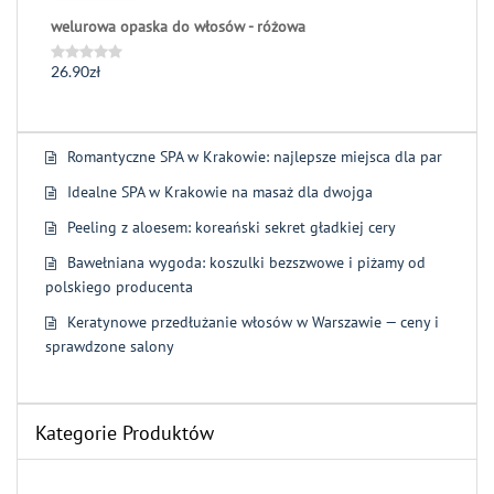
welurowa opaska do włosów - różowa
26.90
zł
Oceniono
0
na
5
Romantyczne SPA w Krakowie: najlepsze miejsca dla par
Idealne SPA w Krakowie na masaż dla dwojga
Peeling z aloesem: koreański sekret gładkiej cery
Bawełniana wygoda: koszulki bezszwowe i piżamy od
polskiego producenta
Keratynowe przedłużanie włosów w Warszawie — ceny i
sprawdzone salony
Kategorie Produktów