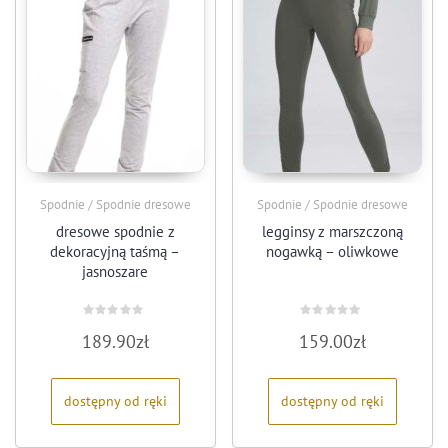
Spodnie / Spodnie dresowe
Spodnie / Spodnie dresowe
dresowe spodnie z
legginsy z marszczoną
dekoracyjną taśmą –
nogawką – oliwkowe
jasnoszare
Oceniono
Oceniono
189.90
zł
159.00
zł
0
0
na
na
5
5
dostępny od ręki
dostępny od ręki