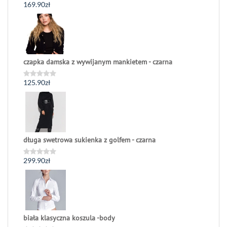
169.90
zł
Oceniono
0
na
5
czapka damska z wywijanym mankietem - czarna
125.90
zł
Oceniono
0
na
5
długa swetrowa sukienka z golfem - czarna
299.90
zł
Oceniono
0
na
5
biała klasyczna koszula -body