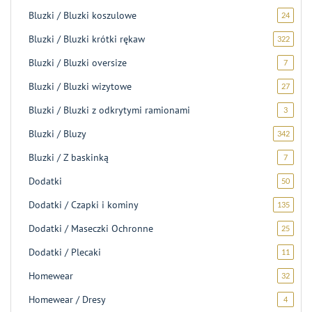
produk
Bluzki / Bluzki koszulowe
24
24
produk
Bluzki / Bluzki krótki rękaw
322
322
produk
Bluzki / Bluzki oversize
7
7
produk
Bluzki / Bluzki wizytowe
27
27
produ
Bluzki / Bluzki z odkrytymi ramionami
3
3
produk
Bluzki / Bluzy
342
342
produk
Bluzki / Z baskinką
7
7
produk
Dodatki
50
50
produ
Dodatki / Czapki i kominy
135
135
produ
Dodatki / Maseczki Ochronne
25
25
produ
Dodatki / Plecaki
11
11
produ
Homewear
32
32
produk
Homewear / Dresy
4
4
produk