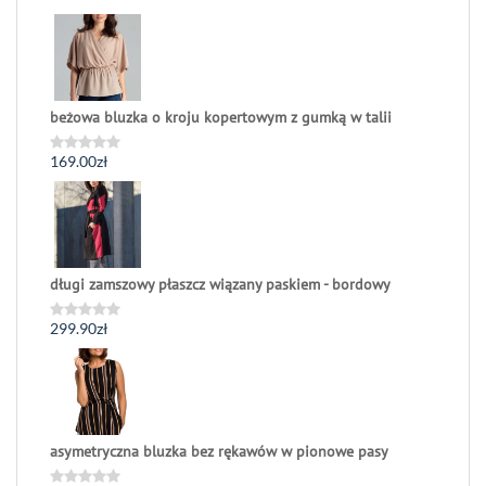
0
na
5
beżowa bluzka o kroju kopertowym z gumką w talii
169.00
zł
Oceniono
0
na
5
długi zamszowy płaszcz wiązany paskiem - bordowy
299.90
zł
Oceniono
0
na
5
asymetryczna bluzka bez rękawów w pionowe pasy