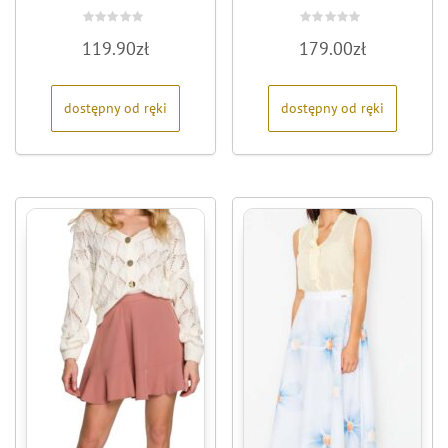
Oceniono
Oceniono
119.90
zł
179.00
zł
0
0
na
na
5
5
dostępny od ręki
dostępny od ręki