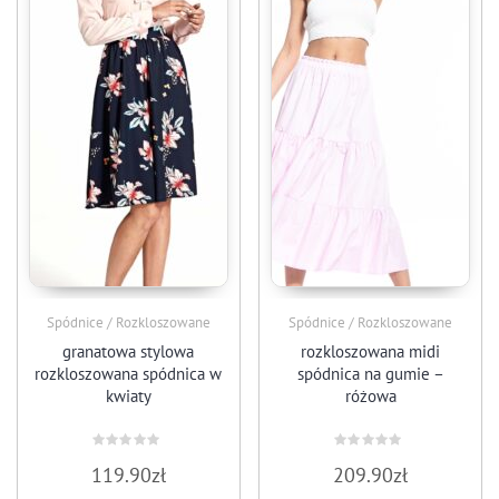
Spódnice / Rozkloszowane
Spódnice / Rozkloszowane
granatowa stylowa
rozkloszowana midi
rozkloszowana spódnica w
spódnica na gumie –
kwiaty
różowa
Oceniono
Oceniono
119.90
zł
209.90
zł
0
0
na
na