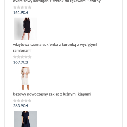
oversizowy kardigan z szerokimi rękawami - czarny
161.90
zł
Oceniono
0
na
5
wizytowa czarna sukienka z koronką z wyciętymi
ramionami
169.90
zł
Oceniono
0
na
5
beżowy nowoczesny żakiet z luźnymi klapami
263.90
zł
Oceniono
0
na
5