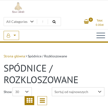
Skip
to
content
Beżowa Sukienka
0
Total
0.00
zł
Strona główna
Spódnice / Rozkloszowane
SPÓDNICE /
ROZKLOSZOWANE
Show