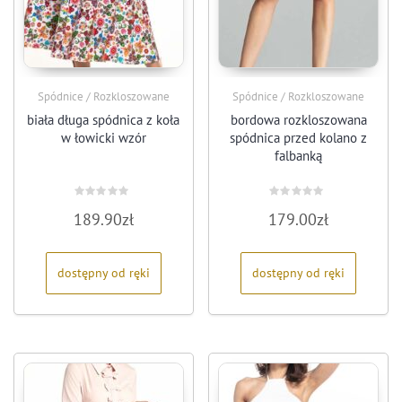
Spódnice / Rozkloszowane
Spódnice / Rozkloszowane
biała długa spódnica z koła
bordowa rozkloszowana
w łowicki wzór
spódnica przed kolano z
falbanką
Oceniono
Oceniono
189.90
zł
179.00
zł
0
0
na
na
5
5
dostępny od ręki
dostępny od ręki