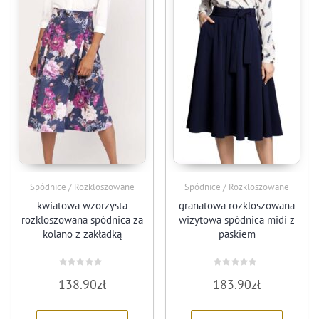
Spódnice / Rozkloszowane
Spódnice / Rozkloszowane
kwiatowa wzorzysta
granatowa rozkloszowana
rozkloszowana spódnica za
wizytowa spódnica midi z
kolano z zakładką
paskiem
Oceniono
Oceniono
138.90
zł
183.90
zł
0
0
na
na
5
5