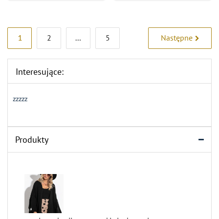
Stronicowanie
1
2
…
5
Następne
wpisów
Interesujące:
zzzzz
Produkty