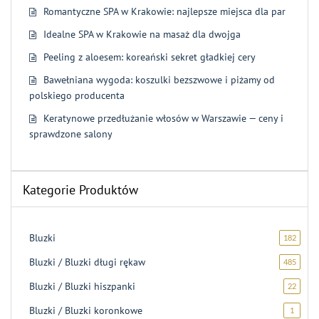
Romantyczne SPA w Krakowie: najlepsze miejsca dla par
Idealne SPA w Krakowie na masaż dla dwojga
Peeling z aloesem: koreański sekret gładkiej cery
Bawełniana wygoda: koszulki bezszwowe i piżamy od
polskiego producenta
Keratynowe przedłużanie włosów w Warszawie — ceny i
sprawdzone salony
Kategorie Produktów
Bluzki
182
182
produk
Bluzki / Bluzki długi rękaw
485
485
produ
Bluzki / Bluzki hiszpanki
22
22
produk
Bluzki / Bluzki koronkowe
1
1