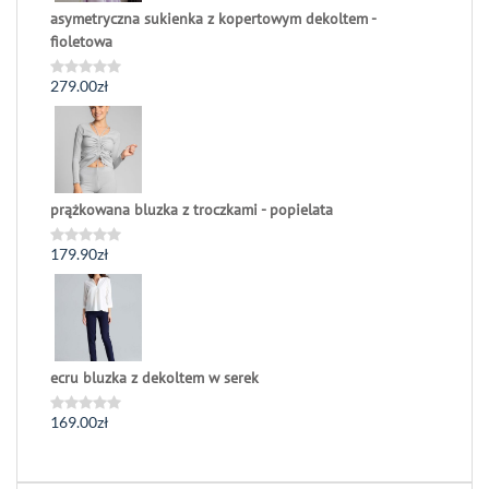
asymetryczna sukienka z kopertowym dekoltem -
fioletowa
279.00
zł
Oceniono
0
na
5
prążkowana bluzka z troczkami - popielata
179.90
zł
Oceniono
0
na
5
ecru bluzka z dekoltem w serek
169.00
zł
Oceniono
0
na
5