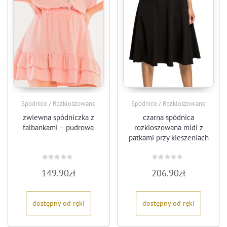
Spódnice / Rozkloszowane
Spódnice / Rozkloszowane
zwiewna spódniczka z
czarna spódnica
falbankami – pudrowa
rozkloszowana midi z
patkami przy kieszeniach
Oceniono
Oceniono
149.90
zł
206.90
zł
0
0
na
na
5
5
dostępny od ręki
dostępny od ręki