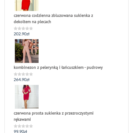
czerwona codzienna zbluzowana sukienka z
dekoltem na plecach
202.90
zł
Oceniono
0
na
5
kombinezon z pelerynką i łańcuszkiem - pudrowy
264.90
zł
Oceniono
0
na
5
czerwona prosta sukienka z przezroczystymi
rękawami
99.90
zł
Oceniono