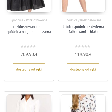
Spódnice / Rozkloszowane
Spódnice / Rozkloszowane
rozkloszowana midi
krótka spódnica z dwiema
spódnica na gumie – czarna
falbankami – biała
Oceniono
Oceniono
209.90
zł
119.90
zł
0
0
na
na
5
5
dostępny od ręki
dostępny od ręki