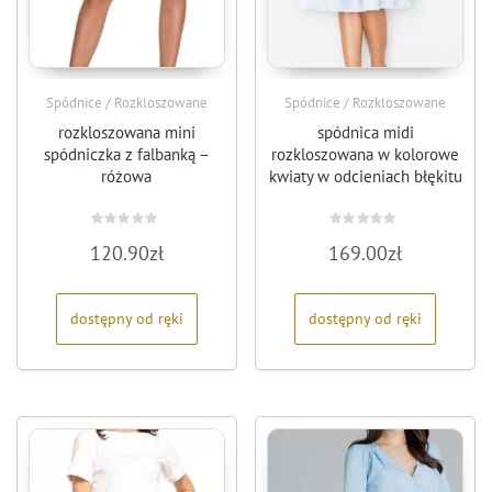
Spódnice / Rozkloszowane
Spódnice / Rozkloszowane
rozkloszowana mini
spódnica midi
spódniczka z falbanką –
rozkloszowana w kolorowe
różowa
kwiaty w odcieniach błękitu
Oceniono
Oceniono
120.90
zł
169.00
zł
0
0
na
na
5
5
dostępny od ręki
dostępny od ręki