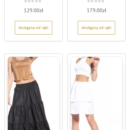
Oceniono
Oceniono
129.00
zł
179.00
zł
0
0
na
na
5
5
dostępny od ręki
dostępny od ręki