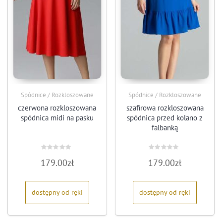
Spódnice / Rozkloszowane
Spódnice / Rozkloszowane
czerwona rozkloszowana
szafirowa rozkloszowana
spódnica midi na pasku
spódnica przed kolano z
falbanką
Oceniono
Oceniono
179.00
zł
179.00
zł
0
0
na
na
5
5
dostępny od ręki
dostępny od ręki