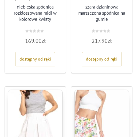
niebieska spódnica
szara dzianinowa
rozkloszowana midi w
marszczona spódnica na
kolorowe kwiaty
gumie
Oceniono
Oceniono
169.00
zł
217.90
zł
0
0
na
na
5
5
dostępny od ręki
dostępny od ręki