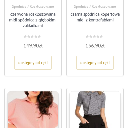
Spódnice / Rozkloszowane
Spódnice / Rozkloszowane
czerwona rozkloszowana
czarna spódnica kopertowa
midi spódnica z głębokimi
midi z kontrafałdami
zakładkami
Oceniono
Oceniono
149.90
zł
136.90
zł
0
0
na
na
5
5
dostępny od ręki
dostępny od ręki