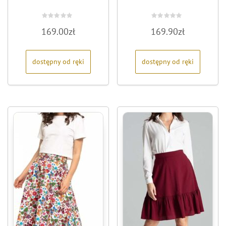
Oceniono
Oceniono
169.00
zł
169.90
zł
0
0
na
na
5
5
dostępny od ręki
dostępny od ręki