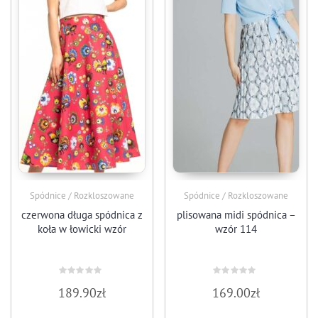
Spódnice / Rozkloszowane
Spódnice / Rozkloszowane
czerwona długa spódnica z
plisowana midi spódnica –
koła w łowicki wzór
wzór 114
Oceniono
Oceniono
189.90
zł
169.00
zł
0
0
na
na
5
5