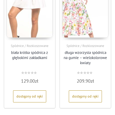
Spódnice / Rozkloszowane
Spódnice / Rozkloszowane
biała krótka spódnica z
długa wzorzysta spódnica
głębokimi zakładkami
na gumie – wielokolorowe
kwiaty
Oceniono
Oceniono
129.00
zł
209.90
zł
0
0
na
na
5
5
dostępny od ręki
dostępny od ręki