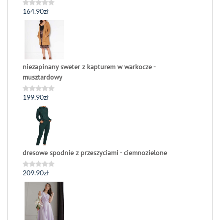
164.90
zł
Oceniono
0
na
5
niezapinany sweter z kapturem w warkocze -
musztardowy
199.90
zł
Oceniono
0
na
5
dresowe spodnie z przeszyciami - ciemnozielone
209.90
zł
Oceniono
0
na
5