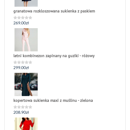
granatowa rozkloszowana sukienka z paskiem
269.00
zł
Oceniono
0
na
5
letni kombinezon zapinany na guziki - różowy
299.00
zł
Oceniono
0
na
5
kopertowa sukienka maxi z muślinu - zielona
208.90
zł
Oceniono
0
na
5