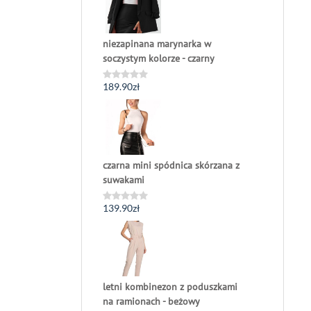
niezapinana marynarka w
soczystym kolorze - czarny
189.90
zł
Oceniono
0
na
5
czarna mini spódnica skórzana z
suwakami
139.90
zł
Oceniono
0
na
5
letni kombinezon z poduszkami
na ramionach - beżowy