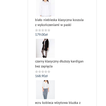
na
5
biało niebieska klasyczna koszula
z wykończeniami w paski
179.00
zł
Oceniono
0
na
5
czarny klasyczny dłuższy kardigan
bez zapięcia
168.90
zł
Oceniono
0
na
5
ecru kobieca wizytowa bluzka z