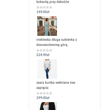
kokardą przy dekolcie
149.00
zł
Oceniono
0
na
5
niebieska długa sukienka z
dwuwarstwową górą
224.90
zł
Oceniono
0
na
5
szara kurtka wełniana bez
zapięcia
299.00
zł
Oceniono
0
na
5