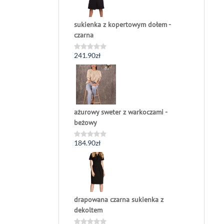
sukienka z kopertowym dołem -
czarna
241.90
zł
Oceniono
0
na
5
ażurowy sweter z warkoczami -
beżowy
184.90
zł
Oceniono
0
na
5
drapowana czarna sukienka z
dekoltem