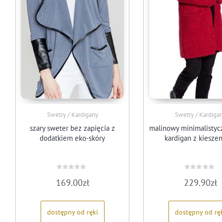
Swetry / Kardigany
Swetry / Kardiga
szary sweter bez zapięcia z
malinowy minimalistycz
dodatkiem eko-skóry
kardigan z kiesze
Oceniono
Oceniono
169.00
zł
229.90
zł
0
0
na
na
5
5
dostępny od ręki
dostępny od rę