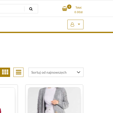
0
Total
0.00
zł