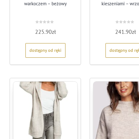
warkoczem – beżowy
kieszeniami – wrz
Oceniono
Oceniono
225.90
zł
241.90
zł
0
0
na
na
5
5
dostępny od ręki
dostępny od rę