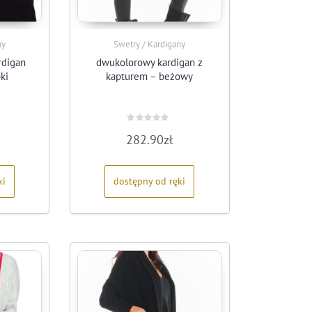
ny
Swetry / Kardigany
rdigan
dwukolorowy kardigan z
ki
kapturem – beżowy
Oceniono
282.90
zł
0
na
5
ki
dostępny od ręki