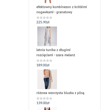
efektowny kombinezon z krótkimi
nogawkami - granatowy
225.90
zł
Oceniono
0
na
5
letnia tunika z długimi
rozcięciami - szara melanż
189.00
zł
Oceniono
0
na
5
różowa wzorzysta bluzka z plisą
139.00
zł
Oceniono
0