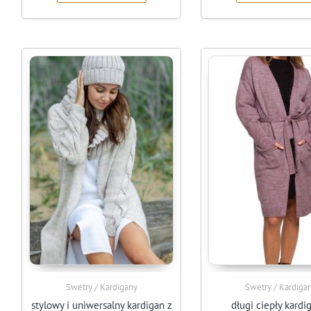
Swetry / Kardigany
Swetry / Kardiga
stylowy i uniwersalny kardigan z
długi ciepły kardi