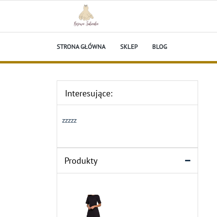
Skip
to
content
Beżowa Sukienka
STRONA GŁÓWNA
SKLEP
BLOG
Interesujące:
zzzzz
Produkty