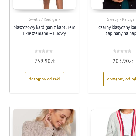
Swetry / Kardigany
Swetry / Kardiga
płaszczowy kardigan z kapturem
czarny klasyczny ka
i kieszeniami – liliowy
zapinany na nap
Oceniono
Oceniono
259.90
zł
203.90
zł
0
0
na
na
5
5
dostępny od ręki
dostępny od rę