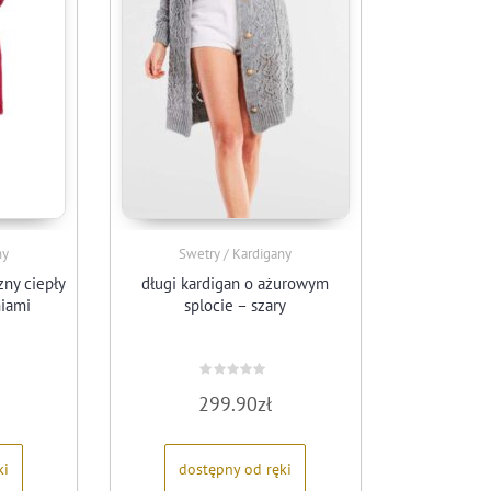
ny
Swetry / Kardigany
ny ciepły
długi kardigan o ażurowym
niami
splocie – szary
Oceniono
299.90
zł
0
na
5
ki
dostępny od ręki