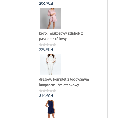
206.90
zł
Oceniono
0
na
5
krótki wiskozowy szlafrok z
paskiem - różowy
229.90
zł
Oceniono
0
na
5
dresowy komplet z logowanym
lampasem - śmietankowy
314.90
zł
Oceniono
0
na
5