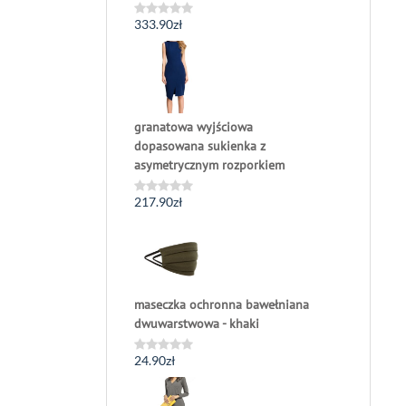
333.90
zł
Oceniono
0
na
5
granatowa wyjściowa
dopasowana sukienka z
asymetrycznym rozporkiem
217.90
zł
Oceniono
0
na
5
maseczka ochronna bawełniana
dwuwarstwowa - khaki
24.90
zł
Oceniono
0
na
5