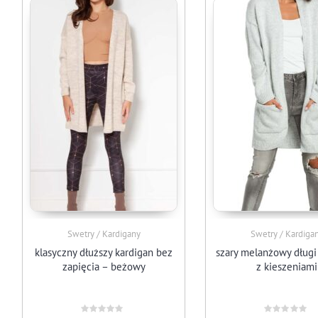
Swetry / Kardigany
Swetry / Kardiga
klasyczny dłuższy kardigan bez
szary melanżowy długi
zapięcia – beżowy
z kieszeniami