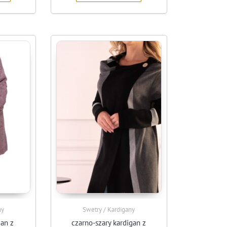
ny
Swetry / Kardigany
gan z
czarno-szary kardigan z