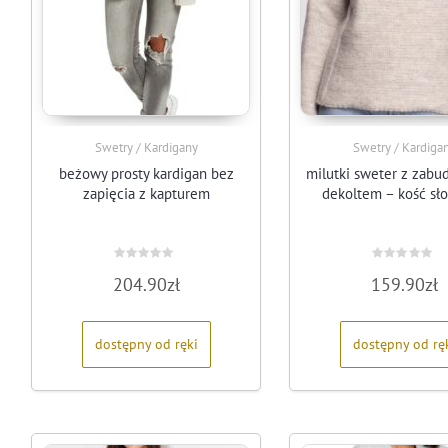
Swetry / Kardigany
Swetry / Kardiga
beżowy prosty kardigan bez
milutki sweter z zab
zapięcia z kapturem
dekoltem – kość sł
Oceniono
Oceniono
204.90
zł
159.90
zł
0
0
na
na
5
5
dostępny od ręki
dostępny od rę