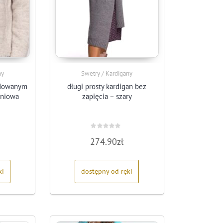
ny
Swetry / Kardigany
udowanym
długi prosty kardigan bez
oniowa
zapięcia – szary
Oceniono
274.90
zł
0
na
5
ki
dostępny od ręki