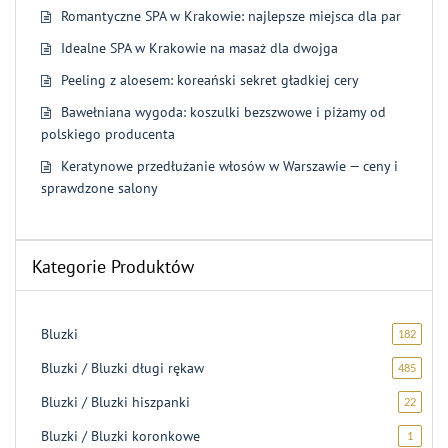
Romantyczne SPA w Krakowie: najlepsze miejsca dla par
Idealne SPA w Krakowie na masaż dla dwojga
Peeling z aloesem: koreański sekret gładkiej cery
Bawełniana wygoda: koszulki bezszwowe i piżamy od
polskiego producenta
Keratynowe przedłużanie włosów w Warszawie — ceny i
sprawdzone salony
Kategorie Produktów
Bluzki
182
182
produk
Bluzki / Bluzki długi rękaw
485
485
produ
Bluzki / Bluzki hiszpanki
22
22
produk
Bluzki / Bluzki koronkowe
1
1