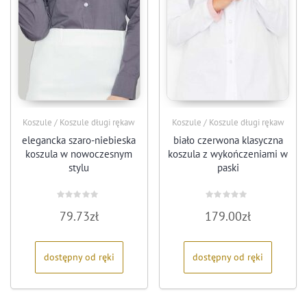
Koszule / Koszule długi rękaw
Koszule / Koszule długi rękaw
elegancka szaro-niebieska
biało czerwona klasyczna
koszula w nowoczesnym
koszula z wykończeniami w
stylu
paski
Oceniono
Oceniono
79.73
zł
179.00
zł
0
0
na
na
5
5
dostępny od ręki
dostępny od ręki