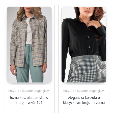
Koszule / Koszule długi rękaw
Koszule / Koszule długi rękaw
luźna koszula damska w
elegancka koszula o
kratę – wzór 121
klasycznym kroju – czarna