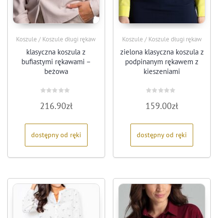
Koszule / Koszule długi rękaw
Koszule / Koszule długi rękaw
klasyczna koszula z
zielona klasyczna koszula z
bufiastymi rękawami –
podpinanym rękawem z
beżowa
kieszeniami
Oceniono
Oceniono
216.90
zł
159.00
zł
0
0
na
na
5
5
dostępny od ręki
dostępny od ręki