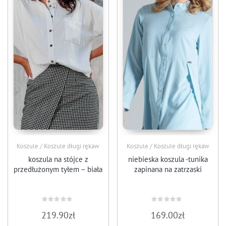
Koszule / Koszule długi rękaw
Koszule / Koszule długi rękaw
koszula na stójce z
niebieska koszula -tunika
przedłużonym tyłem – biała
zapinana na zatrzaski
Oceniono
Oceniono
219.90
zł
169.00
zł
0
0
na
na