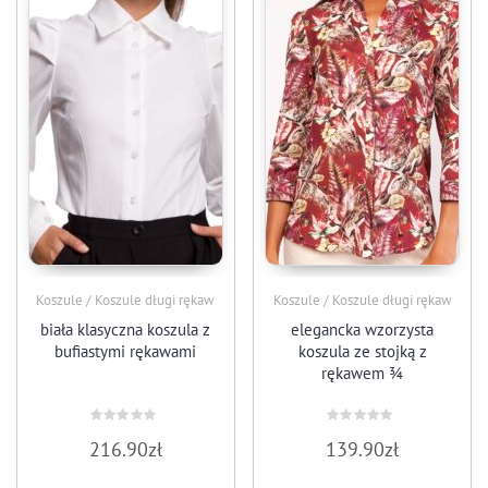
Koszule / Koszule długi rękaw
Koszule / Koszule długi rękaw
biała klasyczna koszula z
elegancka wzorzysta
bufiastymi rękawami
koszula ze stojką z
rękawem ¾
Oceniono
Oceniono
216.90
zł
139.90
zł
0
0
na
na
5
5