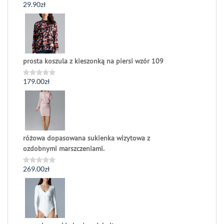
29.90
zł
Oceniono
0
na
5
prosta koszula z kieszonką na piersi wzór 109
179.00
zł
Oceniono
0
na
5
różowa dopasowana sukienka wizytowa z
ozdobnymi marszczeniami.
269.00
zł
Oceniono
0
na
5