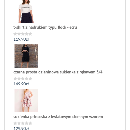
na
5
t-shirt z nadrukiem typu flock - ecru
119.90
zł
Oceniono
0
na
5
czarna prosta dzianinowa sukienka z rękawem 3/4
149.90
zł
Oceniono
0
na
5
sukienka princeska z kwiatowym ciemnym wzorem
129.90
zł
Oceniono