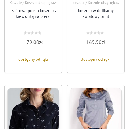
Koszule / Koszule długi rękaw
Koszule / Koszule długi rękaw
szafirowa prosta koszula z
koszula w delikatny
kieszonką na piersi
kwiatowy print
Oceniono
Oceniono
179.00
zł
169.90
zł
0
0
na
na
5
5
dostępny od ręki
dostępny od ręki