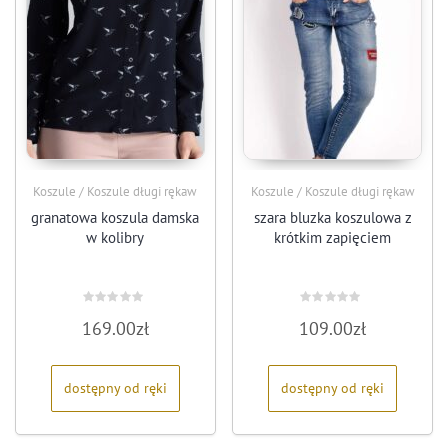
Koszule / Koszule długi rękaw
Koszule / Koszule długi rękaw
granatowa koszula damska
szara bluzka koszulowa z
w kolibry
krótkim zapięciem
Oceniono
Oceniono
169.00
zł
109.00
zł
0
0
na
na
5
5
dostępny od ręki
dostępny od ręki