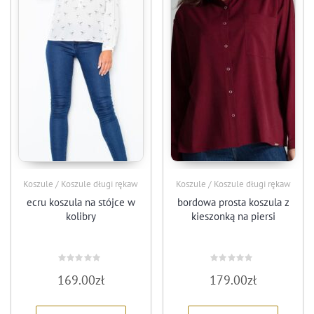
Koszule / Koszule długi rękaw
Koszule / Koszule długi rękaw
ecru koszula na stójce w
bordowa prosta koszula z
kolibry
kieszonką na piersi
Oceniono
Oceniono
169.00
zł
179.00
zł
0
0
na
na
5
5