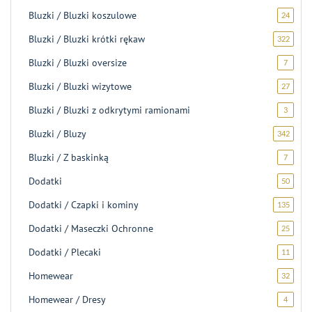
produk
Bluzki / Bluzki koszulowe
24
24
produk
Bluzki / Bluzki krótki rękaw
322
322
produk
Bluzki / Bluzki oversize
7
7
produk
Bluzki / Bluzki wizytowe
27
27
produ
Bluzki / Bluzki z odkrytymi ramionami
3
3
produk
Bluzki / Bluzy
342
342
produk
Bluzki / Z baskinką
7
7
produk
Dodatki
50
50
produ
Dodatki / Czapki i kominy
135
135
produ
Dodatki / Maseczki Ochronne
25
25
produ
Dodatki / Plecaki
11
11
produ
Homewear
32
32
produk
Homewear / Dresy
4
4
produk