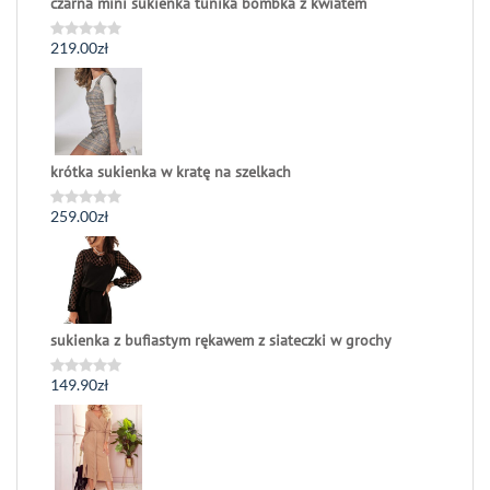
czarna mini sukienka tunika bombka z kwiatem
219.00
zł
Oceniono
0
na
5
krótka sukienka w kratę na szelkach
259.00
zł
Oceniono
0
na
5
sukienka z bufiastym rękawem z siateczki w grochy
149.90
zł
Oceniono
0
na
5