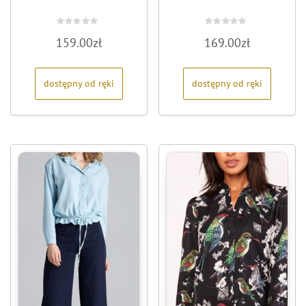
Oceniono
Oceniono
159.00
zł
169.00
zł
0
0
na
na
5
5
dostępny od ręki
dostępny od ręki