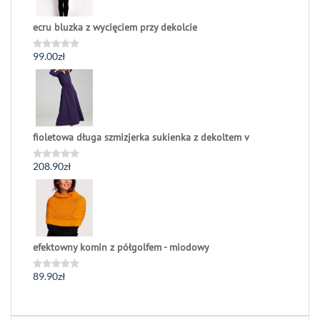
ecru bluzka z wycięciem przy dekolcie
99.00
zł
Oceniono
0
na
5
fioletowa długa szmizjerka sukienka z dekoltem v
208.90
zł
Oceniono
0
na
5
efektowny komin z półgolfem - miodowy
89.90
zł
Oceniono
0
na
5