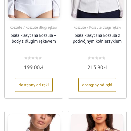
Koszule / Koszule długi rękaw
Koszule / Koszule długi rękaw
biała klasyczna koszula –
biała klasyczna koszula z
body z długim rękawem
podwójnym kołnierzykiem
Oceniono
Oceniono
199.00
zł
213.90
zł
0
0
na
na
5
5
dostępny od ręki
dostępny od ręki