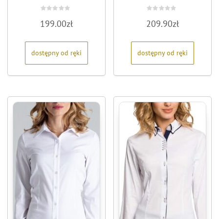
Oceniono
Oceniono
199.00
zł
209.90
zł
0
0
na
na
5
5
dostępny od ręki
dostępny od ręki