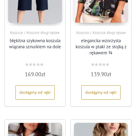
Koszule / Koszule długi rękaw
Koszule / Koszule długi rękaw
błękitna szykowna koszula
elegancka wzorzysta
wiązana sznurkiem na dole
koszula w ptaki ze stojką z
rękawem ¾
Oceniono
Oceniono
169.00
zł
139.90
zł
0
0
na
na
5
5
dostępny od ręki
dostępny od ręki