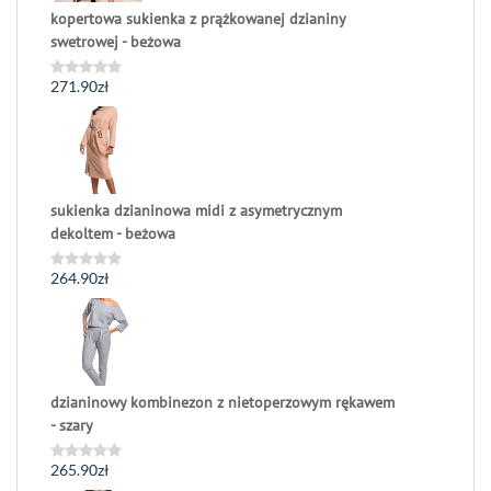
kopertowa sukienka z prążkowanej dzianiny
swetrowej - beżowa
271.90
zł
Oceniono
0
na
5
sukienka dzianinowa midi z asymetrycznym
dekoltem - beżowa
264.90
zł
Oceniono
0
na
5
dzianinowy kombinezon z nietoperzowym rękawem
- szary
265.90
zł
Oceniono
0