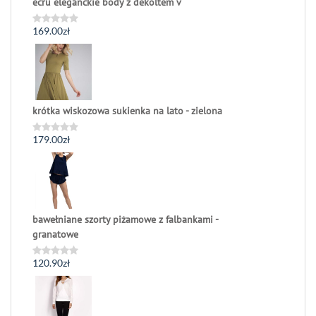
ecru eleganckie body z dekoltem v
169.00
zł
Oceniono
0
na
5
krótka wiskozowa sukienka na lato - zielona
179.00
zł
Oceniono
0
na
5
bawełniane szorty piżamowe z falbankami -
granatowe
120.90
zł
Oceniono
0
na
5