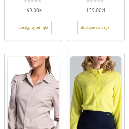
Oceniono
Oceniono
169.00
zł
159.00
zł
0
0
na
na
5
5
dostępny od ręki
dostępny od ręki