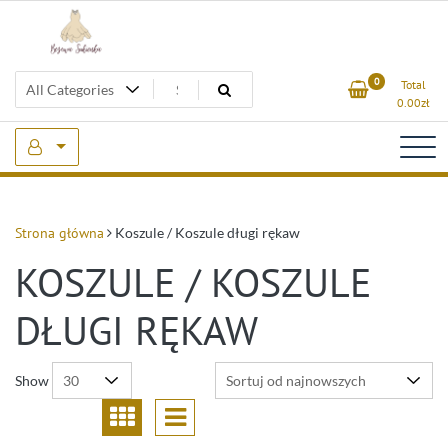
Skip
to
content
Beżowa Sukienka
0
Total
0.00
zł
Strona główna
Koszule / Koszule długi rękaw
KOSZULE / KOSZULE
DŁUGI RĘKAW
Show