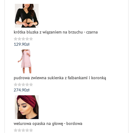
0
na
5
krótka bluzka z wiązaniem na brzuchu - czarna
129.90
zł
Oceniono
0
na
5
pudrowa zwiewna sukienka z falbankami i koronką
274.90
zł
Oceniono
0
na
5
welurowa opaska na głowę - bordowa