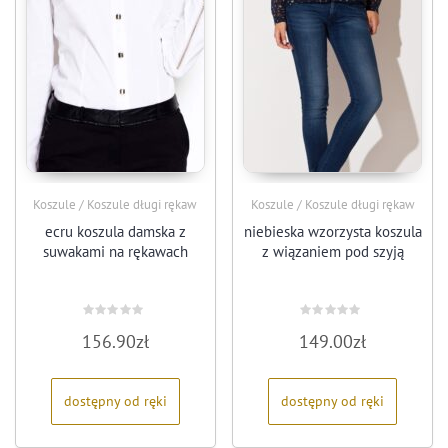
Koszule / Koszule długi rękaw
Koszule / Koszule długi rękaw
ecru koszula damska z
niebieska wzorzysta koszula
suwakami na rękawach
z wiązaniem pod szyją
Oceniono
Oceniono
156.90
zł
149.00
zł
0
0
na
na
5
5
dostępny od ręki
dostępny od ręki