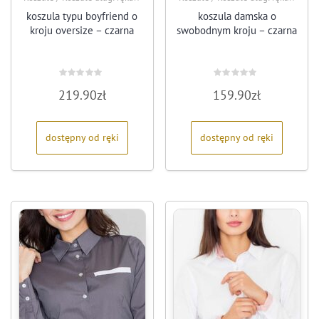
koszula typu boyfriend o
koszula damska o
kroju oversize – czarna
swobodnym kroju – czarna
Oceniono
Oceniono
219.90
zł
159.90
zł
0
0
na
na
5
5
dostępny od ręki
dostępny od ręki