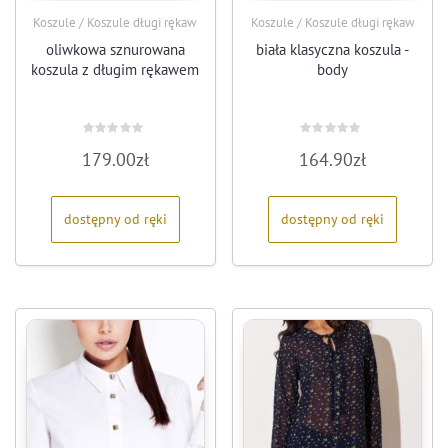
Koszule / Koszule długi rękaw
Koszule / Koszule długi rękaw
oliwkowa sznurowana
biała klasyczna koszula -
koszula z długim rękawem
body
Oceniono
Oceniono
179.00
zł
164.90
zł
0
0
na
na
5
5
dostępny od ręki
dostępny od ręki