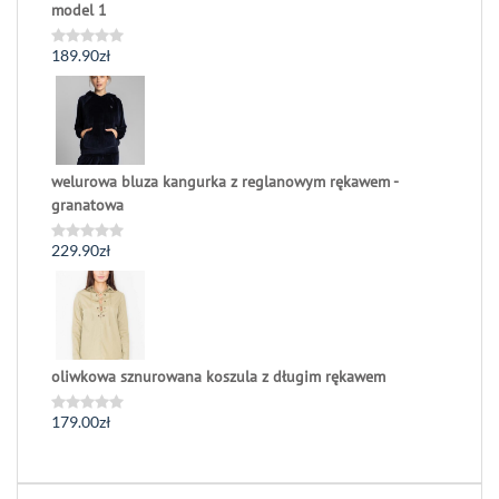
model 1
189.90
zł
Oceniono
0
na
5
welurowa bluza kangurka z reglanowym rękawem -
granatowa
229.90
zł
Oceniono
0
na
5
oliwkowa sznurowana koszula z długim rękawem
179.00
zł
Oceniono
0
na
5