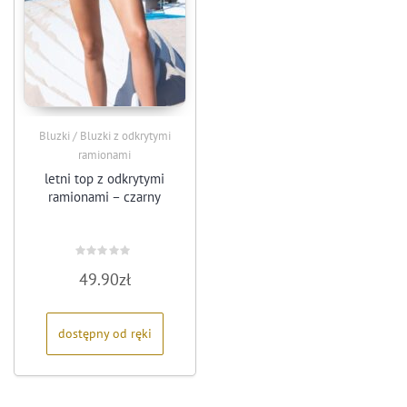
Bluzki / Bluzki z odkrytymi
ramionami
letni top z odkrytymi
ramionami – czarny
Oceniono
49.90
zł
0
na
5
dostępny od ręki