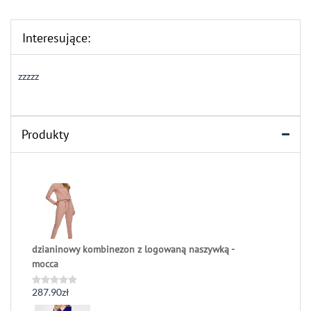
Interesujące:
zzzzz
Produkty
dzianinowy kombinezon z logowaną naszywką -
mocca
287.90
zł
Oceniono
0