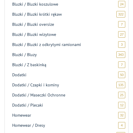
Bluzki / Bluzki koszulowe
24
24
produk
Bluzki / Bluzki krótki rękaw
322
322
produk
Bluzki / Bluzki oversize
7
7
produk
Bluzki / Bluzki wizytowe
27
27
produ
Bluzki / Bluzki z odkrytymi ramionami
3
3
produk
Bluzki / Bluzy
343
343
produk
Bluzki / Z baskinką
7
7
produk
Dodatki
50
50
produ
Dodatki / Czapki i kominy
135
135
produ
Dodatki / Maseczki Ochronne
25
25
produ
Dodatki / Plecaki
12
12
produ
Homewear
32
32
produk
Homewear / Dresy
4
4
produk