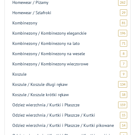
Homewear / Piżamy
262
262
produk
Homewear / Szlafroki
29
29
produ
Kombinezony
81
81
produ
Kombinezony / Kombinezony eleganckie
196
196
produ
Kombinezony / Kombinezony na lato
71
71
produ
Kombinezony / Kombinezony na wesele
8
8
produk
Kombinezony / Kombinezony wieczorowe
7
7
produk
Koszule
9
9
produk
Koszule / Koszule długi rękaw
134
134
produk
Koszule / Koszule krótki rękaw
18
18
produ
Odzież wierzchnia / Kurtki i Płaszcze
159
159
produ
Odzież wierzchnia / Kurtki i Płaszcze / Kurtki
15
15
produ
Odzież wierzchnia / Kurtki i Płaszcze / Kurtki pikowane
14
14
produ