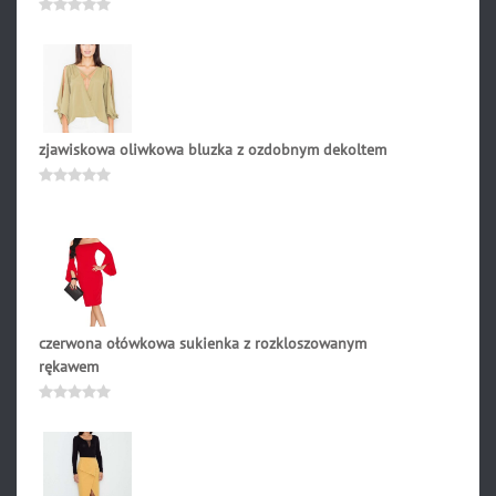
219.00
zł
Oceniono
0
na
5
zjawiskowa oliwkowa bluzka z ozdobnym dekoltem
169.00
zł
Oceniono
0
na
5
czerwona ołówkowa sukienka z rozkloszowanym
rękawem
115.90
zł
Oceniono
0
na
5