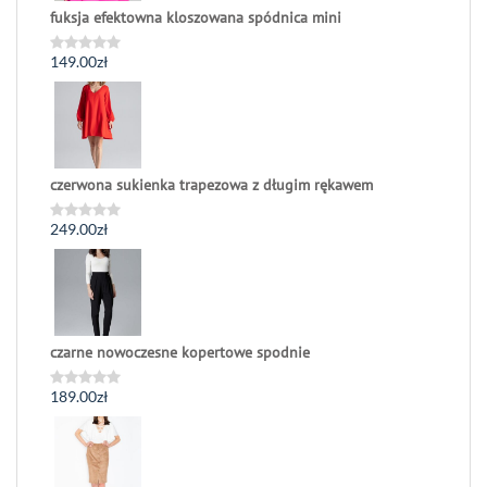
fuksja efektowna kloszowana spódnica mini
149.00
zł
Oceniono
0
na
5
czerwona sukienka trapezowa z długim rękawem
249.00
zł
Oceniono
0
na
5
czarne nowoczesne kopertowe spodnie
189.00
zł
Oceniono
0
na
5