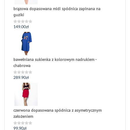
brązowa dopasowana midi spódnica zapinana na
guziki
149.00
zł
Oceniono
0
na
5
bawełniana sukienka z kolorowym nadrukiem -
chabrowa
289.90
zł
Oceniono
0
na
5
czerwona dopasowana spódnica z asymetrycznym
założeniem
99.90
zł
Oceniono