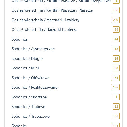
Odzież wierzchnia / Kurtki i Płaszcze / Kurtki przejściowe
6
6
produk
Odzież wierzchnia / Kurtki i Płaszcze / Płaszcze
36
36
produ
Odzież wierzchnia / Marynarki i żakiety
280
280
produ
Odzież wierzchnia / Narzutki i bolerka
23
23
produk
Spódnice
44
44
produk
Spódnice / Asymetryczne
13
13
produ
Spódnice / Długie
14
14
produ
Spódnice / Mini
38
38
produ
Spódnice / Ołówkowe
184
184
produk
Spódnice / Rozkloszowane
136
136
produ
Spódnice / Skórzane
1
1
produk
Spódnice / Tiulowe
12
12
produ
Spódnice / Trapezowe
31
31
produ
Spodnie
124
124