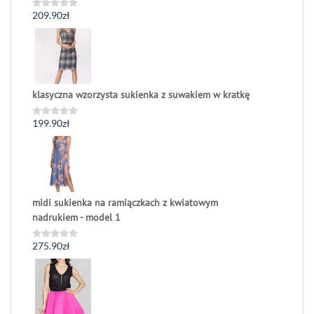
209.90
zł
Oceniono
0
na
5
klasyczna wzorzysta sukienka z suwakiem w kratkę
199.90
zł
Oceniono
0
na
5
midi sukienka na ramiączkach z kwiatowym
nadrukiem - model 1
275.90
zł
Oceniono
0
na
5