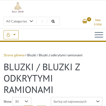
Skip
to
content
Beżowa Sukienka
0
Total
0.00
zł
Strona główna
Bluzki / Bluzki z odkrytymi ramionami
BLUZKI / BLUZKI Z
ODKRYTYMI
RAMIONAMI
Show