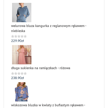
0
na
5
welurowa bluza kangurka z reglanowym rękawem -
niebieska
229.90
zł
Oceniono
0
na
5
długa sukienka na ramiączkach - różowa
238.90
zł
Oceniono
0
na
5
wiskozowa bluzka w kwiaty z bufiastym rękawem -