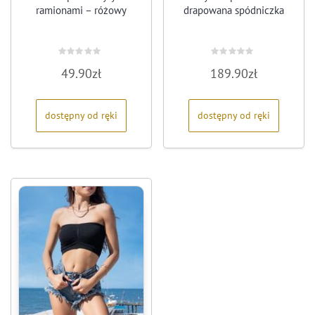
ramionami – różowy
drapowana spódniczka
Oceniono
Oceniono
49.90
zł
189.90
zł
0
0
na
na
5
5
dostępny od ręki
dostępny od ręki