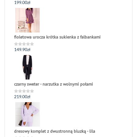
199.00
zł
Oceniono
0
na
5
fioletowa urocza krótka sukienka z falbankami
149.90
zł
Oceniono
0
na
5
czarny sweter - narzutka z wolnymi połami
219.00
zł
Oceniono
0
na
5
dresowy komplet z dwustronną bluzką - lila