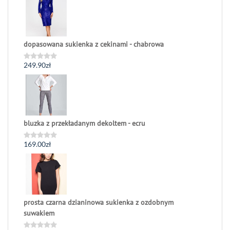
na
5
dopasowana sukienka z cekinami - chabrowa
249.90
zł
Oceniono
0
na
5
bluzka z przekładanym dekoltem - ecru
169.00
zł
Oceniono
0
na
5
prosta czarna dzianinowa sukienka z ozdobnym
suwakiem