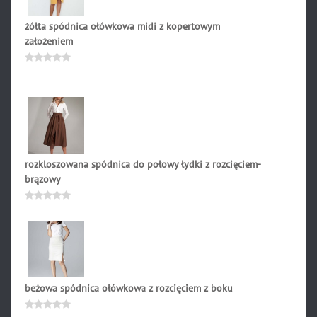
żółta spódnica ołówkowa midi z kopertowym
założeniem
189.00
zł
Oceniono
0
na
5
rozkloszowana spódnica do połowy łydki z rozcięciem-
brązowy
249.00
zł
Oceniono
0
na
5
beżowa spódnica ołówkowa z rozcięciem z boku
169.00
zł