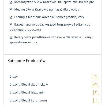
Romantyczne SPA w Krakowie: najlepsze miejsca dla par
Idealne SPA w Krakowie na masaż dla dwojga
Peeling z aloesem: koreański sekret gładkiej cery
Bawełniana wygoda: koszulki bezszwowe i piżamy od
polskiego producenta
Keratynowe przedłużanie włosów w Warszawie — ceny i
sprawdzone salony
Kategorie Produktów
Bluzki
182
182
produk
Bluzki / Bluzki długi rękaw
485
485
produ
Bluzki / Bluzki hiszpanki
22
22
produk
Bluzki / Bluzki koronkowe
1
1
produk