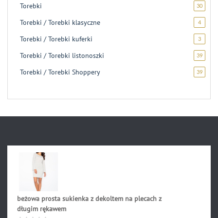
Torebki
30
30
produ
Torebki / Torebki klasyczne
4
4
produk
Torebki / Torebki kuferki
3
3
produk
Torebki / Torebki listonoszki
39
39
produ
Torebki / Torebki Shoppery
39
39
produ
beżowa prosta sukienka z dekoltem na plecach z
długim rękawem