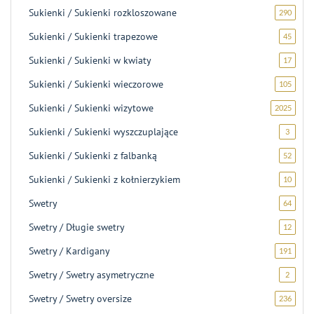
Sukienki / Sukienki rozkloszowane
290
290
produ
Sukienki / Sukienki trapezowe
45
45
produ
Sukienki / Sukienki w kwiaty
17
17
produ
Sukienki / Sukienki wieczorowe
105
105
produ
Sukienki / Sukienki wizytowe
2025
2025
produ
Sukienki / Sukienki wyszczuplające
3
3
produk
Sukienki / Sukienki z falbanką
52
52
produk
Sukienki / Sukienki z kołnierzykiem
10
10
produ
Swetry
64
64
produk
Swetry / Długie swetry
12
12
produ
Swetry / Kardigany
191
191
produ
Swetry / Swetry asymetryczne
2
2
produk
Swetry / Swetry oversize
236
236
produ