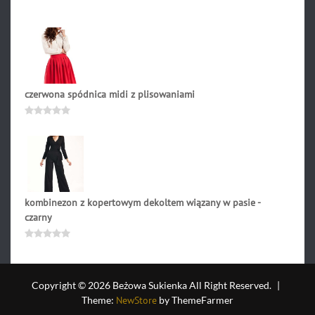
Oceniono
0
na
5
czerwona spódnica midi z plisowaniami
149.90
zł
Oceniono
0
na
5
kombinezon z kopertowym dekoltem wiązany w pasie -
czarny
204.90
zł
Oceniono
0
na
5
Copyright © 2026 Beżowa Sukienka All Right Reserved.
|
Theme:
NewStore
by ThemeFarmer