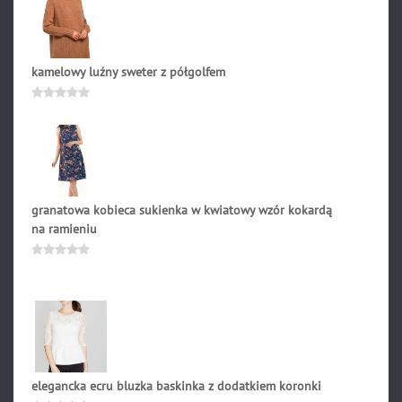
kamelowy luźny sweter z półgolfem
218.90
zł
Oceniono
0
na
5
granatowa kobieca sukienka w kwiatowy wzór kokardą
na ramieniu
128.90
zł
Oceniono
0
na
5
elegancka ecru bluzka baskinka z dodatkiem koronki