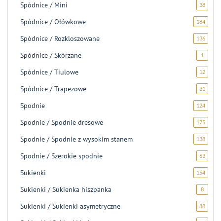
Spódnice / Mini
38
38
produ
Spódnice / Ołówkowe
184
184
produk
Spódnice / Rozkloszowane
136
136
produ
Spódnice / Skórzane
1
1
produk
Spódnice / Tiulowe
12
12
produ
Spódnice / Trapezowe
31
31
produ
Spodnie
124
124
produk
Spodnie / Spodnie dresowe
175
175
produ
Spodnie / Spodnie z wysokim stanem
138
138
produ
Spodnie / Szerokie spodnie
63
63
produk
Sukienki
154
154
produk
Sukienki / Sukienka hiszpanka
8
8
produk
Sukienki / Sukienki asymetryczne
88
88
produ