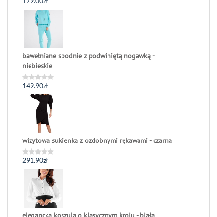
179.00
zł
Oceniono
0
na
5
bawełniane spodnie z podwiniętą nogawką -
niebieskie
149.90
zł
Oceniono
0
na
5
wizytowa sukienka z ozdobnymi rękawami - czarna
291.90
zł
Oceniono
0
na
5
elegancka koszula o klasycznym kroju - biała