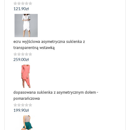
121.90
zł
Oceniono
0
na
5
ecru wyjściowa asymetryczna sukienka z
transparentną wstawką
259.00
zł
Oceniono
0
na
5
dopasowana sukienka z asymetrycznym dołem -
pomarańczowa
199.90
zł
Oceniono
0
na
5