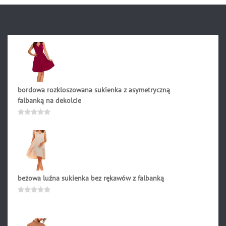
bordowa rozkloszowana sukienka z asymetryczną
falbanką na dekolcie
209.90
zł
Oceniono
0
na
5
beżowa luźna sukienka bez rękawów z falbanką
195.90
zł
Oceniono
0
na
5