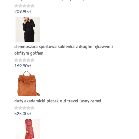
209.90
zł
Oceniono
0
na
5
ciemnoszara sportowa sukienka z długim rękawem z
obfitym golfem
169.90
zł
Oceniono
0
na
5
duży akademicki plecak old travel jasny camel
525.00
zł
Oceniono
0
na
5