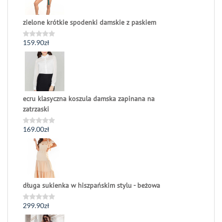
zielone krótkie spodenki damskie z paskiem
159.90
zł
Oceniono
0
na
5
ecru klasyczna koszula damska zapinana na
zatrzaski
169.00
zł
Oceniono
0
na
5
długa sukienka w hiszpańskim stylu - beżowa
299.90
zł
Oceniono
0
na