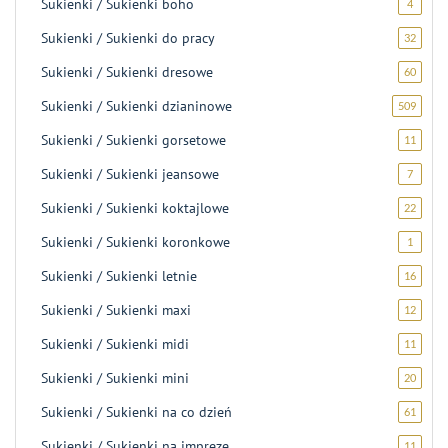
Sukienki / Sukienki boho
4
4
produk
Sukienki / Sukienki do pracy
32
32
produk
Sukienki / Sukienki dresowe
60
60
produ
Sukienki / Sukienki dzianinowe
509
509
produ
Sukienki / Sukienki gorsetowe
11
11
produ
Sukienki / Sukienki jeansowe
7
7
produk
Sukienki / Sukienki koktajlowe
22
22
produk
Sukienki / Sukienki koronkowe
1
1
produk
Sukienki / Sukienki letnie
16
16
produ
Sukienki / Sukienki maxi
12
12
produ
Sukienki / Sukienki midi
11
11
produ
Sukienki / Sukienki mini
20
20
produ
Sukienki / Sukienki na co dzień
61
61
produ
Sukienki / Sukienki na imprezę
11
11