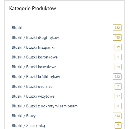
Kategorie Produktów
Bluzki
182
182
produk
Bluzki / Bluzki długi rękaw
485
485
produ
Bluzki / Bluzki hiszpanki
22
22
produk
Bluzki / Bluzki koronkowe
1
1
produk
Bluzki / Bluzki koszulowe
24
24
produk
Bluzki / Bluzki krótki rękaw
322
322
produk
Bluzki / Bluzki oversize
7
7
produk
Bluzki / Bluzki wizytowe
27
27
produ
Bluzki / Bluzki z odkrytymi ramionami
3
3
produk
Bluzki / Bluzy
343
343
produk
Bluzki / Z baskinką
7
7