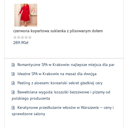
0
na
5
czerwona kopertowa sukienka z plisowanym dołem
289.90
zł
Oceniono
0
na
5
Romantyczne SPA w Krakowie: najlepsze miejsca dla par
Idealne SPA w Krakowie na masaż dla dwojga
Peeling z aloesem: koreański sekret gładkiej cery
Bawełniana wygoda: koszulki bezszwowe i piżamy od
polskiego producenta
Keratynowe przedłużanie włosów w Warszawie — ceny i
sprawdzone salony