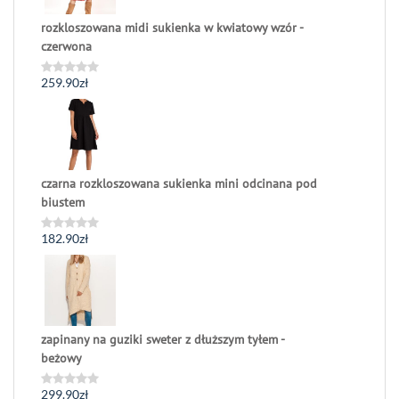
rozkloszowana midi sukienka w kwiatowy wzór -
czerwona
259.90
zł
Oceniono
0
na
5
czarna rozkloszowana sukienka mini odcinana pod
biustem
182.90
zł
Oceniono
0
na
5
zapinany na guziki sweter z dłuższym tyłem -
beżowy
299.90
zł
Oceniono