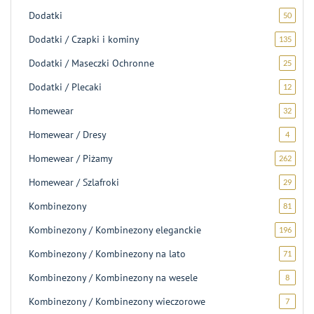
produk
Dodatki
50
50
produ
Dodatki / Czapki i kominy
135
135
produ
Dodatki / Maseczki Ochronne
25
25
produ
Dodatki / Plecaki
12
12
produ
Homewear
32
32
produk
Homewear / Dresy
4
4
produk
Homewear / Piżamy
262
262
produk
Homewear / Szlafroki
29
29
produ
Kombinezony
81
81
produ
Kombinezony / Kombinezony eleganckie
196
196
produ
Kombinezony / Kombinezony na lato
71
71
produ
Kombinezony / Kombinezony na wesele
8
8
produk
Kombinezony / Kombinezony wieczorowe
7
7
produk