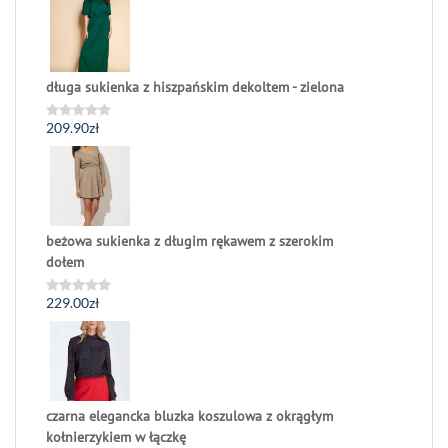
długa sukienka z hiszpańskim dekoltem - zielona
209.90
zł
Oceniono
0
na
5
beżowa sukienka z długim rękawem z szerokim
dołem
229.00
zł
Oceniono
0
na
5
czarna elegancka bluzka koszulowa z okrągłym
kołnierzykiem w łączkę