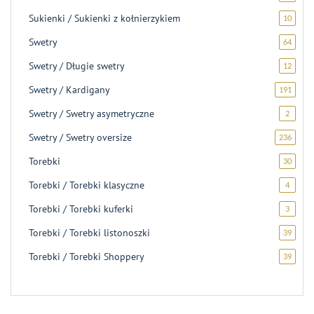
produk
Sukienki / Sukienki z kołnierzykiem
10
10
produ
Swetry
64
64
produk
Swetry / Długie swetry
12
12
produ
Swetry / Kardigany
191
191
produ
Swetry / Swetry asymetryczne
2
2
produk
Swetry / Swetry oversize
236
236
produ
Torebki
30
30
produ
Torebki / Torebki klasyczne
4
4
produk
Torebki / Torebki kuferki
3
3
produk
Torebki / Torebki listonoszki
39
39
produ
Torebki / Torebki Shoppery
39
39
produ