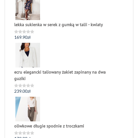
5
lekka sukienka w serek z gumką w talii - kwiaty
169.90
zł
Oceniono
0
na
5
ecru elegancki taliowany żakiet zapinany na dwa
guziki
239.00
zł
Oceniono
0
na
5
oliwkowe długie spodnie z troczkami