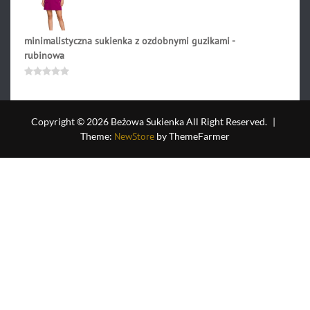
minimalistyczna sukienka z ozdobnymi guzikami -
rubinowa
214.90
zł
Oceniono
0
na
5
Copyright © 2026 Beżowa Sukienka All Right Reserved.
|
Theme:
NewStore
by ThemeFarmer