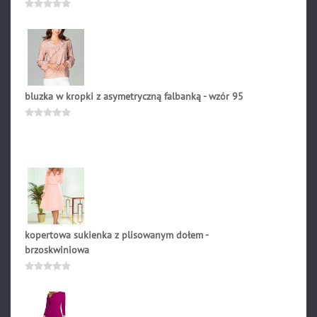
159.00
zł
Oceniono
0
na
5
bluzka w kropki z asymetryczną falbanką - wzór 95
159.00
zł
Oceniono
0
na
5
kopertowa sukienka z plisowanym dołem -
brzoskwiniowa
289.90
zł
Oceniono
0
na
5