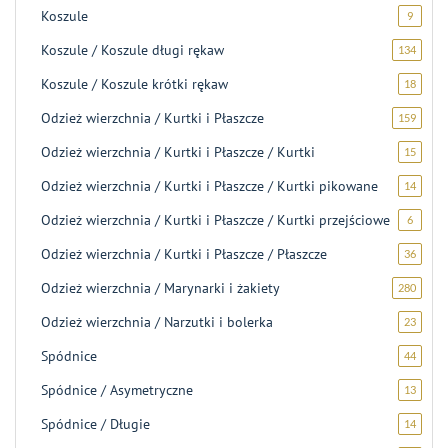
Koszule
9
9
produk
Koszule / Koszule długi rękaw
134
134
produk
Koszule / Koszule krótki rękaw
18
18
produ
Odzież wierzchnia / Kurtki i Płaszcze
159
159
produ
Odzież wierzchnia / Kurtki i Płaszcze / Kurtki
15
15
produ
Odzież wierzchnia / Kurtki i Płaszcze / Kurtki pikowane
14
14
produ
Odzież wierzchnia / Kurtki i Płaszcze / Kurtki przejściowe
6
6
produk
Odzież wierzchnia / Kurtki i Płaszcze / Płaszcze
36
36
produ
Odzież wierzchnia / Marynarki i żakiety
280
280
produ
Odzież wierzchnia / Narzutki i bolerka
23
23
produk
Spódnice
44
44
produk
Spódnice / Asymetryczne
13
13
produ
Spódnice / Długie
14
14
produ