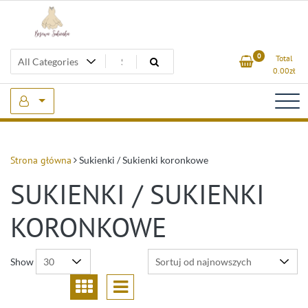
Skip
to
content
Beżowa Sukienka
0
Total
0.00
zł
Strona główna
Sukienki / Sukienki koronkowe
SUKIENKI / SUKIENKI
KORONKOWE
Show