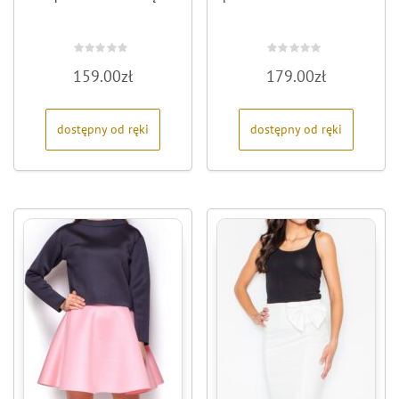
Oceniono
Oceniono
159.00
zł
179.00
zł
0
0
na
na
5
5
dostępny od ręki
dostępny od ręki