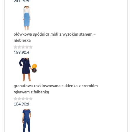
241.90
zł
Oceniono
0
na
5
ołówkowa spódnica midi z wysokim stanem –
niebieska
159.90
zł
Oceniono
0
na
5
granatowa rozkloszowana sukienka z szerokim
rękawem z falbanką
104.90
zł
Oceniono
0
na
5