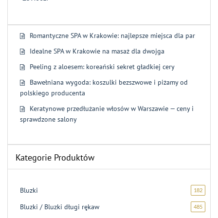
0
na
5
Romantyczne SPA w Krakowie: najlepsze miejsca dla par
Idealne SPA w Krakowie na masaż dla dwojga
Peeling z aloesem: koreański sekret gładkiej cery
Bawełniana wygoda: koszulki bezszwowe i piżamy od
polskiego producenta
Keratynowe przedłużanie włosów w Warszawie — ceny i
sprawdzone salony
Kategorie Produktów
Bluzki
182
182
produk
Bluzki / Bluzki długi rękaw
485
485
produ