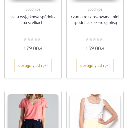
Spódnice
Spódnice
szara wyjątkowa spódnica
czarna rozkloszowana mini
na szelkach
spódnica z szeroką plisą
Oceniono
Oceniono
179.00
zł
159.00
zł
0
0
na
na
5
5
dostępny od ręki
dostępny od ręki