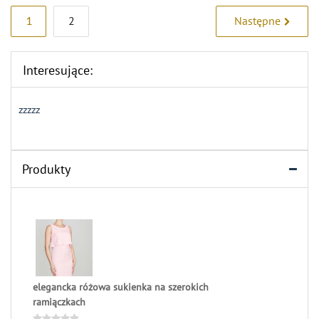
Stronicowanie
1
2
Następne
wpisów
Interesujące:
zzzzz
Produkty
elegancka różowa sukienka na szerokich
ramiączkach