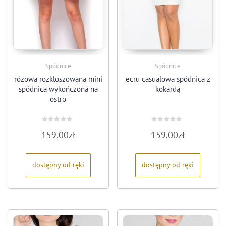
Spódnice
Spódnice
różowa rozkloszowana mini
ecru casualowa spódnica z
spódnica wykończona na
kokardą
ostro
Oceniono
Oceniono
159.00
zł
159.00
zł
0
0
na
na
5
5
dostępny od ręki
dostępny od ręki