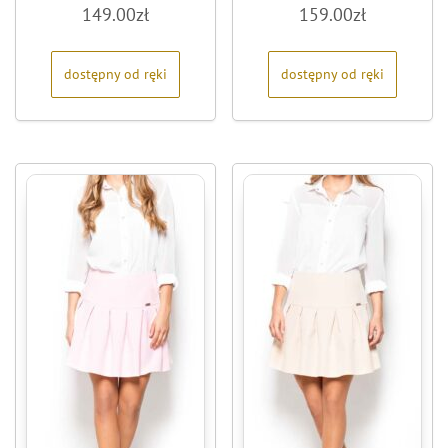
Oceniono
Oceniono
149.00
zł
159.00
zł
0
0
na
na
5
5
dostępny od ręki
dostępny od ręki