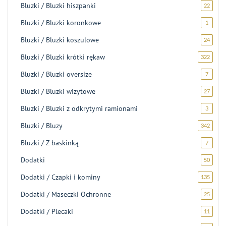
Bluzki / Bluzki hiszpanki
22
22
produk
Bluzki / Bluzki koronkowe
1
1
produk
Bluzki / Bluzki koszulowe
24
24
produk
Bluzki / Bluzki krótki rękaw
322
322
produk
Bluzki / Bluzki oversize
7
7
produk
Bluzki / Bluzki wizytowe
27
27
produ
Bluzki / Bluzki z odkrytymi ramionami
3
3
produk
Bluzki / Bluzy
342
342
produk
Bluzki / Z baskinką
7
7
produk
Dodatki
50
50
produ
Dodatki / Czapki i kominy
135
135
produ
Dodatki / Maseczki Ochronne
25
25
produ
Dodatki / Plecaki
11
11
produ