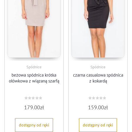
Spódnice
Spódnice
beżowa spódnica krótka
czarna casualowa spódnica
ołówkowa z wiązaną szarfą
z kokardą
Oceniono
Oceniono
179.00
zł
159.00
zł
0
0
na
na
5
5
dostępny od ręki
dostępny od ręki