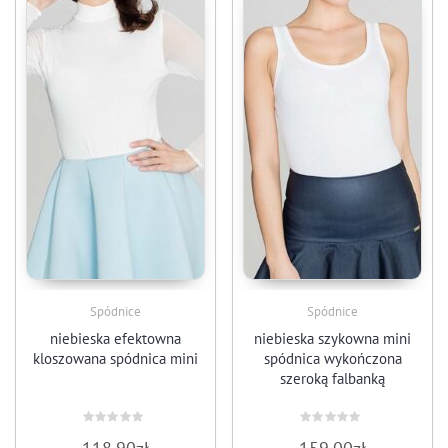
Spódnice
Spódnice
niebieska efektowna
niebieska szykowna mini
kloszowana spódnica mini
spódnica wykończona
szeroką falbanką
Oceniono
Oceniono
0
0