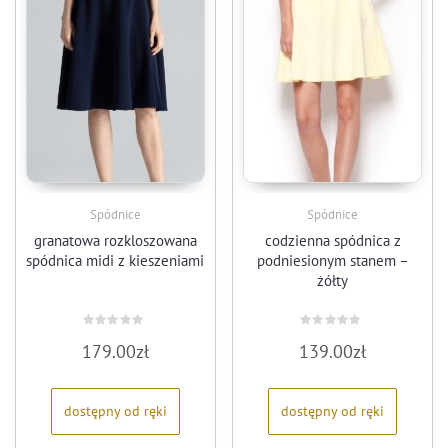
Spódnice
Spódnice
granatowa rozkloszowana
codzienna spódnica z
spódnica midi z kieszeniami
podniesionym stanem –
żółty
Oceniono
Oceniono
179.00
zł
139.00
zł
0
0
na
na
5
5
dostępny od ręki
dostępny od ręki