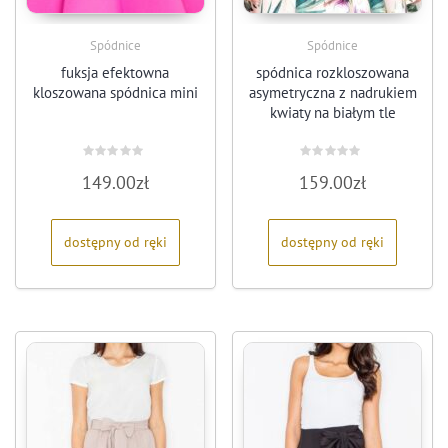
Spódnice
Spódnice
fuksja efektowna
spódnica rozkloszowana
kloszowana spódnica mini
asymetryczna z nadrukiem
kwiaty na białym tle
Oceniono
Oceniono
149.00
zł
159.00
zł
0
0
na
na
5
5
dostępny od ręki
dostępny od ręki