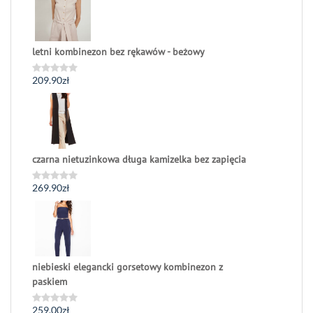
5
letni kombinezon bez rękawów - beżowy
209.90
zł
Oceniono
0
na
5
czarna nietuzinkowa długa kamizelka bez zapięcia
269.90
zł
Oceniono
0
na
5
niebieski elegancki gorsetowy kombinezon z
paskiem
259.00
zł
Oceniono