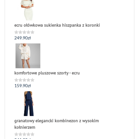
5
ecru ołówkowa sukienka hiszpanka z koronki
249.90
zł
Oceniono
0
na
5
komfortowe pluszowe szorty - ecru
159.90
zł
Oceniono
0
na
5
granatowy elegancki kombinezon z wysokim
kołnierzem