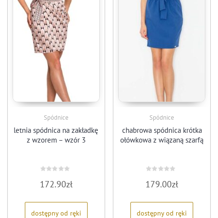
Spódnice
Spódnice
letnia spódnica na zakładkę
chabrowa spódnica krótka
z wzorem – wzór 3
ołówkowa z wiązaną szarfą
Oceniono
Oceniono
172.90
zł
179.00
zł
0
0
na
na
5
5
dostępny od ręki
dostępny od ręki