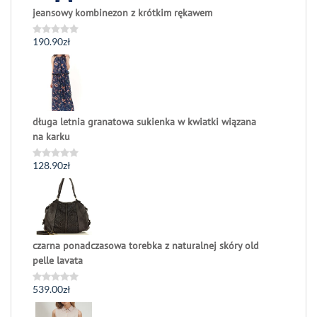
jeansowy kombinezon z krótkim rękawem
190.90
zł
Oceniono
0
na
5
długa letnia granatowa sukienka w kwiatki wiązana
na karku
128.90
zł
Oceniono
0
na
5
czarna ponadczasowa torebka z naturalnej skóry old
pelle lavata
539.00
zł
Oceniono
0
na