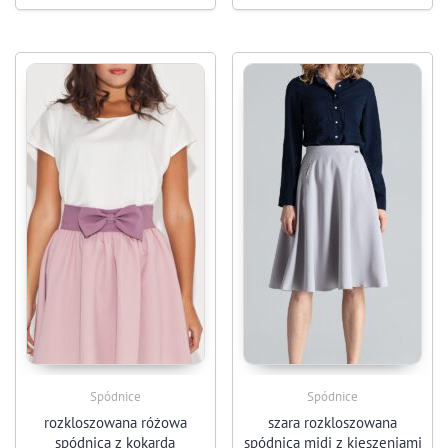
Spódnice
Spódnice
rozkloszowana różowa
szara rozkloszowana
spódnica z kokardą
spódnica midi z kieszeniami