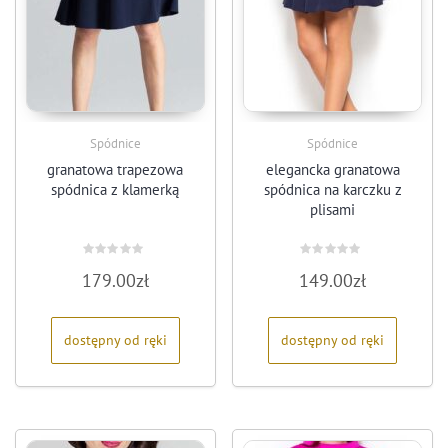
Spódnice
Spódnice
granatowa trapezowa
elegancka granatowa
spódnica z klamerką
spódnica na karczku z
plisami
Oceniono
Oceniono
179.00
zł
149.00
zł
0
0
na
na
5
5
dostępny od ręki
dostępny od ręki