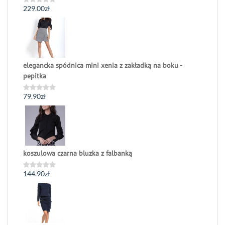
229.00
zł
Oceniono
0
na
5
elegancka spódnica mini xenia z zakładką na boku -
pepitka
79.90
zł
Oceniono
0
na
5
koszulowa czarna bluzka z falbanką
144.90
zł
Oceniono
0
na
5