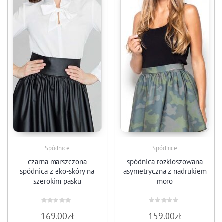
Spódnice
Spódnice
czarna marszczona
spódnica rozkloszowana
spódnica z eko-skóry na
asymetryczna z nadrukiem
szerokim pasku
moro
Oceniono
Oceniono
169.00
zł
159.00
zł
0
0
na
na