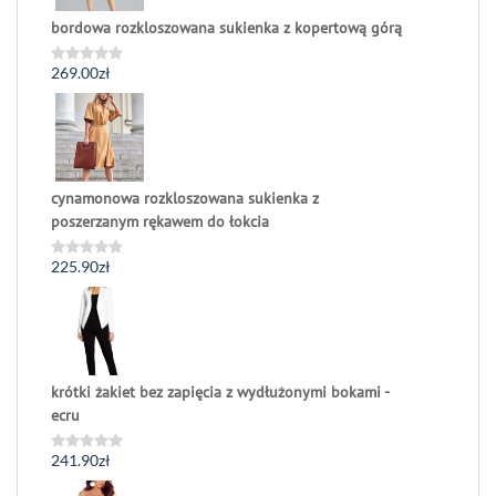
bordowa rozkloszowana sukienka z kopertową górą
269.00
zł
Oceniono
0
na
5
cynamonowa rozkloszowana sukienka z
poszerzanym rękawem do łokcia
225.90
zł
Oceniono
0
na
5
krótki żakiet bez zapięcia z wydłużonymi bokami -
ecru
241.90
zł
Oceniono
0
na