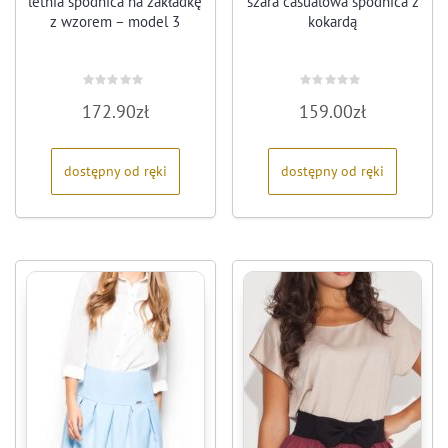
letnia spódnica na zakładkę
szara casualowa spódnica z
z wzorem – model 3
kokardą
Oceniono
Oceniono
172.90
zł
159.00
zł
0
0
na
na
5
5
dostępny od ręki
dostępny od ręki