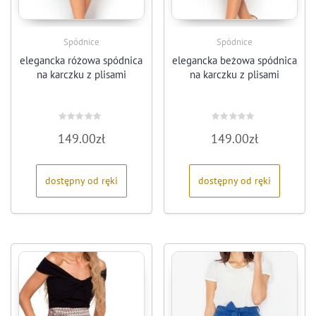
Spódnice
Spódnice
elegancka różowa spódnica
elegancka beżowa spódnica
na karczku z plisami
na karczku z plisami
Oceniono
Oceniono
149.00
zł
149.00
zł
0
0
na
na
5
5
dostępny od ręki
dostępny od ręki