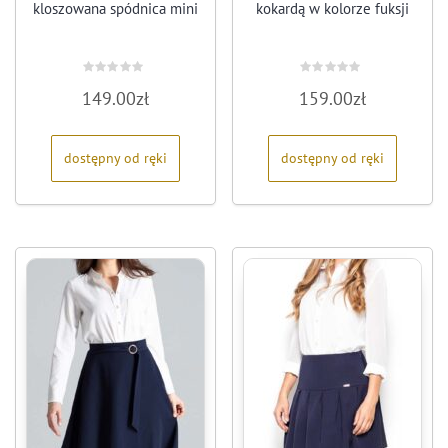
kloszowana spódnica mini
kokardą w kolorze fuksji
Oceniono
Oceniono
149.00
zł
159.00
zł
0
0
na
na
5
5
dostępny od ręki
dostępny od ręki