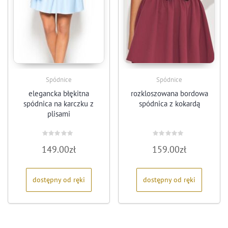
Spódnice
Spódnice
elegancka błękitna
rozkloszowana bordowa
spódnica na karczku z
spódnica z kokardą
plisami
Oceniono
Oceniono
149.00
zł
159.00
zł
0
0
na
na
5
5
dostępny od ręki
dostępny od ręki