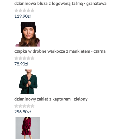
dzianinowa bluza z logowaną taśmą - granatowa
119.90
zł
Oceniono
0
na
5
czapka w drobne warkocze z mankietem - czarna
78.90
zł
Oceniono
0
na
5
dzianinowy żakiet z kapturem - zielony
296.90
zł
Oceniono
0
na
5