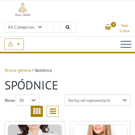
Skip
to
content
Beżowa Sukienka
0
Total
0.00
zł
Strona główna
Spódnice
SPÓDNICE
Show