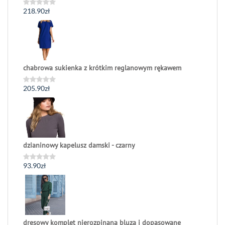
218.90
zł
Oceniono
0
na
5
chabrowa sukienka z krótkim reglanowym rękawem
205.90
zł
Oceniono
0
na
5
dzianinowy kapelusz damski - czarny
93.90
zł
Oceniono
0
na
5
dresowy komplet nierozpinana bluza i dopasowane