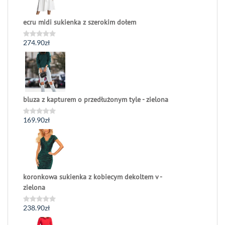
ecru midi sukienka z szerokim dołem
274.90
zł
Oceniono
0
na
5
bluza z kapturem o przedłużonym tyle - zielona
169.90
zł
Oceniono
0
na
5
koronkowa sukienka z kobiecym dekoltem v -
zielona
238.90
zł
Oceniono
0
na