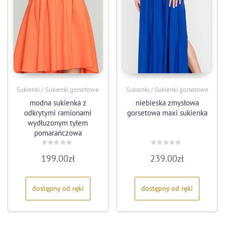
Sukienki / Sukienki gorsetowe
Sukienki / Sukienki gorsetowe
modna sukienka z
niebieska zmysłowa
odkrytymi ramionami
gorsetowa maxi sukienka
wydłuzonym tyłem
pomarańczowa
Oceniono
Oceniono
199.00
zł
239.00
zł
0
0
na
na
5
5
dostępny od ręki
dostępny od ręki