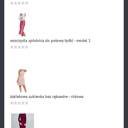
252.90
zł
Oceniono
0
na
5
wzorzysta spódnica do połowy łydki - model 1
165.90
zł
Oceniono
0
na
5
żakietowa sukienka bez rękawów - różowa
222.90
zł
Oceniono
0
na
5