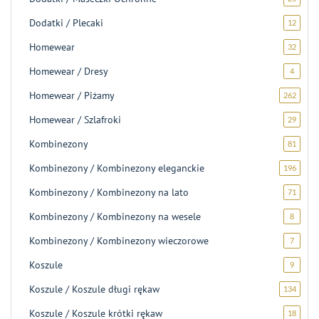
produ
Dodatki / Plecaki
12
12
produ
Homewear
32
32
produk
Homewear / Dresy
4
4
produk
Homewear / Piżamy
262
262
produk
Homewear / Szlafroki
29
29
produ
Kombinezony
81
81
produ
Kombinezony / Kombinezony eleganckie
196
196
produ
Kombinezony / Kombinezony na lato
71
71
produ
Kombinezony / Kombinezony na wesele
8
8
produk
Kombinezony / Kombinezony wieczorowe
7
7
produk
Koszule
9
9
produk
Koszule / Koszule długi rękaw
134
134
produk
Koszule / Koszule krótki rękaw
18
18