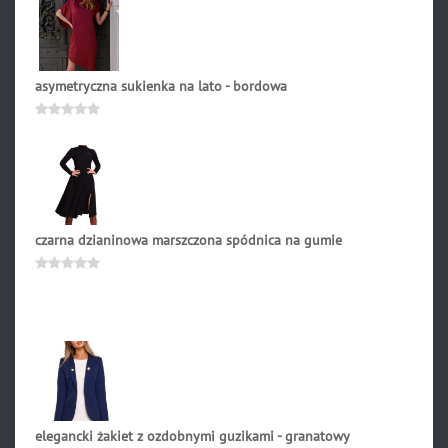
asymetryczna sukienka na lato - bordowa
179.90
zł
Oceniono
0
na
5
czarna dzianinowa marszczona spódnica na gumie
217.90
zł
Oceniono
0
na
5
elegancki żakiet z ozdobnymi guzikami - granatowy