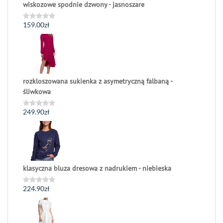
wiskozowe spodnie dzwony - jasnoszare
159.00
zł
Oceniono
0
na
5
rozkloszowana sukienka z asymetryczną falbaną -
śliwkowa
249.90
zł
Oceniono
0
na
5
klasyczna bluza dresowa z nadrukiem - niebieska
224.90
zł
Oceniono
0
na
5