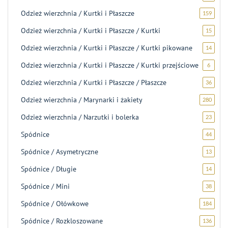
produ
Odzież wierzchnia / Kurtki i Płaszcze
159
159
produ
Odzież wierzchnia / Kurtki i Płaszcze / Kurtki
15
15
produ
Odzież wierzchnia / Kurtki i Płaszcze / Kurtki pikowane
14
14
produ
Odzież wierzchnia / Kurtki i Płaszcze / Kurtki przejściowe
6
6
produk
Odzież wierzchnia / Kurtki i Płaszcze / Płaszcze
36
36
produ
Odzież wierzchnia / Marynarki i żakiety
280
280
produ
Odzież wierzchnia / Narzutki i bolerka
23
23
produk
Spódnice
44
44
produk
Spódnice / Asymetryczne
13
13
produ
Spódnice / Długie
14
14
produ
Spódnice / Mini
38
38
produ
Spódnice / Ołówkowe
184
184
produk
Spódnice / Rozkloszowane
136
136