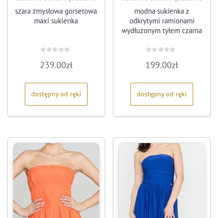
szara zmysłowa gorsetowa
modna sukienka z
maxi sukienka
odkrytymi ramionami
wydłuzonym tyłem czarna
Oceniono
Oceniono
239.00
zł
199.00
zł
0
0
na
na
5
5
dostępny od ręki
dostępny od ręki