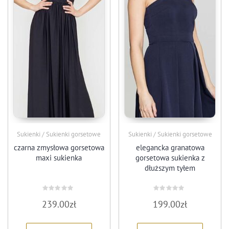
Sukienki / Sukienki gorsetowe
Sukienki / Sukienki gorsetowe
czarna zmysłowa gorsetowa
elegancka granatowa
maxi sukienka
gorsetowa sukienka z
dłuższym tyłem
Oceniono
Oceniono
239.00
zł
199.00
zł
0
0
na
na
5
5