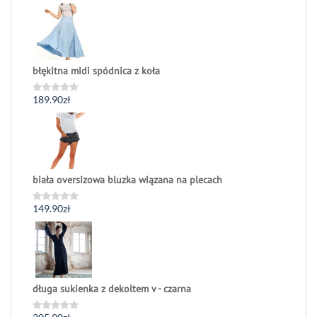
błękitna midi spódnica z koła
189.90
zł
Oceniono
0
na
5
biała oversizowa bluzka wiązana na plecach
149.90
zł
Oceniono
0
na
5
długa sukienka z dekoltem v - czarna