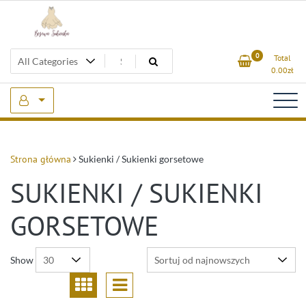
Skip
to
content
Beżowa Sukienka
0
Total
0.00
zł
Strona główna
Sukienki / Sukienki gorsetowe
SUKIENKI / SUKIENKI
GORSETOWE
Show