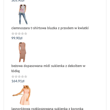
305.90
zł
Oceniono
0
na
5
ciemnoszara t-shirtowa bluzka z przodem w kwiatki
99.90
zł
Oceniono
0
na
5
beżowa dopasowana midi sukienka z dekoltem w
łódkę
164.91
zł
Oceniono
0
na
5
jasnoróżowa rozkloszowana sukienka z koronką