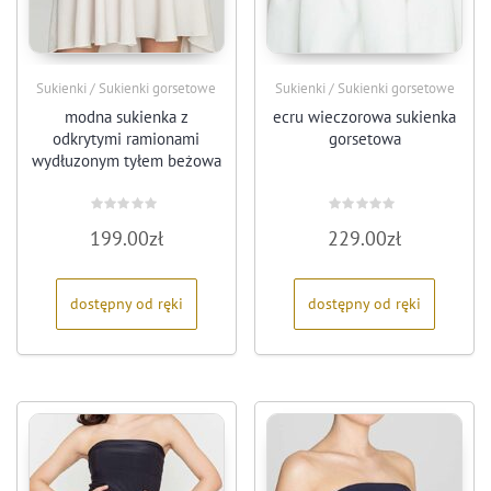
Sukienki / Sukienki gorsetowe
Sukienki / Sukienki gorsetowe
modna sukienka z
ecru wieczorowa sukienka
odkrytymi ramionami
gorsetowa
wydłuzonym tyłem beżowa
Oceniono
Oceniono
199.00
zł
229.00
zł
0
0
na
na
5
5
dostępny od ręki
dostępny od ręki