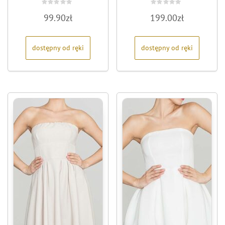
Oceniono
Oceniono
99.90
zł
199.00
zł
0
0
na
na
5
5
dostępny od ręki
dostępny od ręki