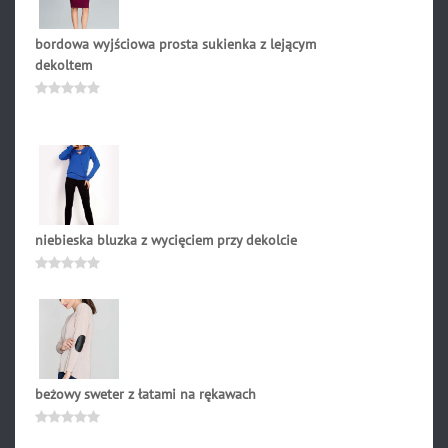
bordowa wyjściowa prosta sukienka z lejącym
dekoltem
259.00
zł
Oceniono
0
na
5
niebieska bluzka z wycięciem przy dekolcie
99.00
zł
Oceniono
0
na
5
beżowy sweter z łatami na rękawach
159.00
zł
Oceniono