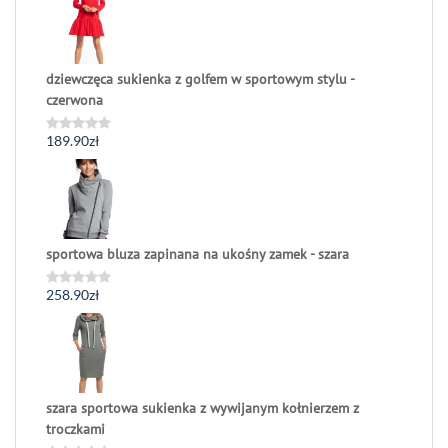
5
dziewczęca sukienka z golfem w sportowym stylu -
czerwona
189.90
zł
Oceniono
0
na
5
sportowa bluza zapinana na ukośny zamek - szara
258.90
zł
Oceniono
0
na
5
szara sportowa sukienka z wywijanym kołnierzem z
troczkami