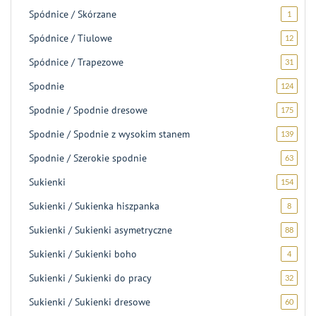
produ
Spódnice / Skórzane
1
1
produk
Spódnice / Tiulowe
12
12
produ
Spódnice / Trapezowe
31
31
produ
Spodnie
124
124
produk
Spodnie / Spodnie dresowe
175
175
produ
Spodnie / Spodnie z wysokim stanem
139
139
produ
Spodnie / Szerokie spodnie
63
63
produk
Sukienki
154
154
produk
Sukienki / Sukienka hiszpanka
8
8
produk
Sukienki / Sukienki asymetryczne
88
88
produ
Sukienki / Sukienki boho
4
4
produk
Sukienki / Sukienki do pracy
32
32
produk
Sukienki / Sukienki dresowe
60
60
produ