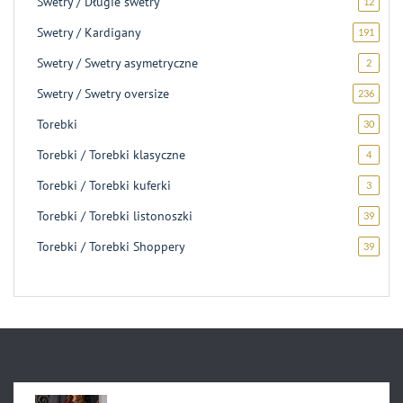
Swetry / Długie swetry
12
12
produ
Swetry / Kardigany
191
191
produ
Swetry / Swetry asymetryczne
2
2
produk
Swetry / Swetry oversize
236
236
produ
Torebki
30
30
produ
Torebki / Torebki klasyczne
4
4
produk
Torebki / Torebki kuferki
3
3
produk
Torebki / Torebki listonoszki
39
39
produ
Torebki / Torebki Shoppery
39
39
produ