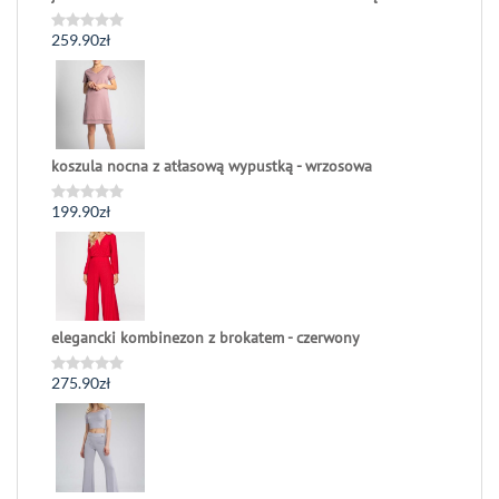
259.90
zł
Oceniono
0
na
5
koszula nocna z atłasową wypustką - wrzosowa
199.90
zł
Oceniono
0
na
5
elegancki kombinezon z brokatem - czerwony
275.90
zł
Oceniono
0
na
5