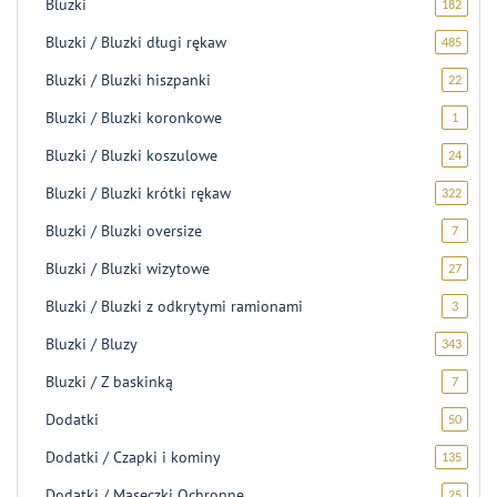
Bluzki
182
182
produk
Bluzki / Bluzki długi rękaw
485
485
produ
Bluzki / Bluzki hiszpanki
22
22
produk
Bluzki / Bluzki koronkowe
1
1
produk
Bluzki / Bluzki koszulowe
24
24
produk
Bluzki / Bluzki krótki rękaw
322
322
produk
Bluzki / Bluzki oversize
7
7
produk
Bluzki / Bluzki wizytowe
27
27
produ
Bluzki / Bluzki z odkrytymi ramionami
3
3
produk
Bluzki / Bluzy
343
343
produk
Bluzki / Z baskinką
7
7
produk
Dodatki
50
50
produ
Dodatki / Czapki i kominy
135
135
produ
Dodatki / Maseczki Ochronne
25
25