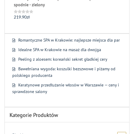
spodnie - zielony
219.90
zł
Oceniono
0
na
5
Romantyczne SPA w Krakowie: najlepsze miejsca dla par
Idealne SPA w Krakowie na masaż dla dwojga
Peeling z aloesem: koreański sekret gładkiej cery
Bawełniana wygoda: koszulki bezszwowe i piżamy od
polskiego producenta
Keratynowe przedłużanie włosów w Warszawie — ceny i
sprawdzone salony
Kategorie Produktów