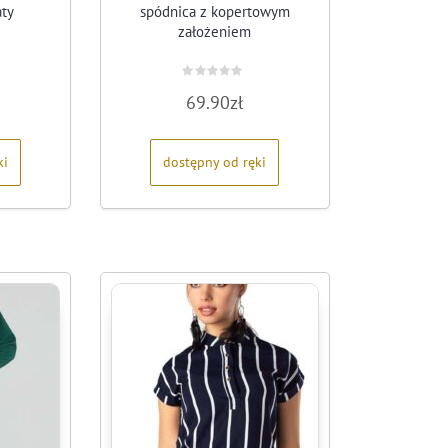
aty
spódnica z kopertowym
założeniem
Oceniono
69.90
zł
0
na
5
ki
dostępny od ręki