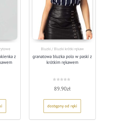
izytowe
Bluzki / Bluzki krótki rękaw
ukienka z
granatowa bluzka polo w paski z
ękawem
krótkim rękawem
Oceniono
89.90
zł
0
na
5
ki
dostępny od ręki