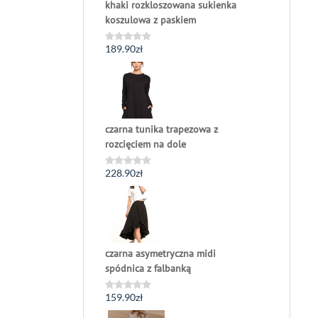
khaki rozkloszowana sukienka
koszulowa z paskiem
189.90
zł
Oceniono
0
na
5
czarna tunika trapezowa z
rozcięciem na dole
228.90
zł
Oceniono
0
na
5
czarna asymetryczna midi
spódnica z falbanką
159.90
zł
Oceniono
0