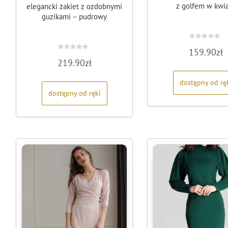
z golfem w kwi
elegancki żakiet z ozdobnymi
guzikami – pudrowy
Oceniono
159.90
zł
0
Oceniono
na
219.90
zł
0
5
na
5
dostępny od rę
dostępny od ręki