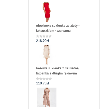
0
na
5
ołówkowa sukienka ze złotym
łańcuszkiem - czerwona
218.90
zł
Oceniono
0
na
5
beżowa sukienka z delikatną
falbanką z długim rękawem
118.93
zł
Oceniono
0
na
5