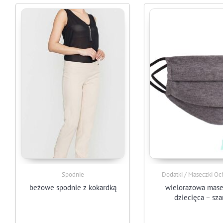
Spodnie
Dodatki / Maseczki O
beżowe spodnie z kokardką
wielorazowa mase
dziecięca – sza