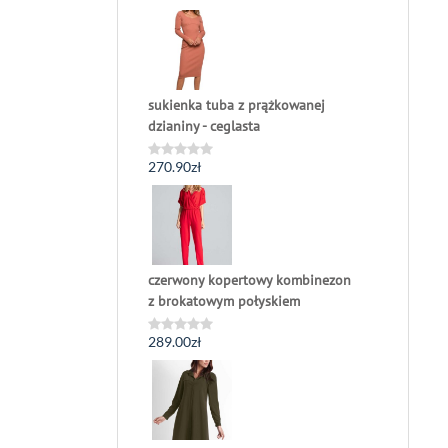
0
na
5
sukienka tuba z prążkowanej
dzianiny - ceglasta
270.90
zł
Oceniono
0
na
5
czerwony kopertowy kombinezon
z brokatowym połyskiem
289.00
zł
Oceniono
0
na
5