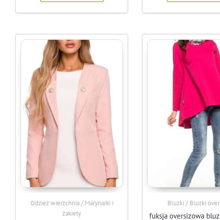
Odzież wierzchnia / Marynarki i
Bluzki / Bluzki over
żakiety
fuksja oversizowa bluz