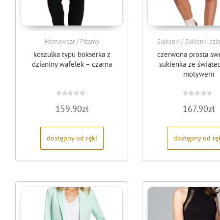
Homewear / Piżamy
Sukienki / Sukienki dz
koszulka typu bokserka z
czerwona prosta sw
dzianiny wafelek – czarna
sukienka ze świąt
motywem
Oceniono
Oceniono
159.90
zł
167.90
zł
0
0
na
na
5
5
dostępny od ręki
dostępny od rę