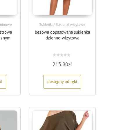
ianinowe
Sukienki / Sukienki wizytowe
etrowa
beżowa dopasowana sukienka
ecznym
dzienno-wizytowa
Oceniono
213.90
zł
0
na
5
ki
dostępny od ręki