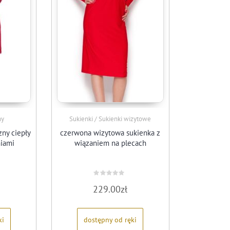
ny
Sukienki / Sukienki wizytowe
ny ciepły
czerwona wizytowa sukienka z
niami
wiązaniem na plecach
Oceniono
229.00
zł
0
na
5
ki
dostępny od ręki