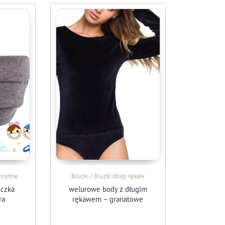
chronne
Bluzki / Bluzki długi rękaw
czka
welurowe body z długim
ra
rękawem – granatowe