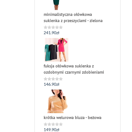
minimalistyczna ołówkowa
sukienka z przeszyciami - zielona
241.90
zł
Oceniono
0
na
5
fuksja ołówkowa sukienka z
ozdobnymi czarnymi zdobieniami
146.90
zł
Oceniono
0
na
5
krótka welurowa bluza - beżowa
149.90
zł
Oceniono