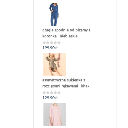
0
na
5
długie spodnie od piżamy z
koronką - niebieskie
199.90
zł
Oceniono
0
na
5
asymetryczna sukienka z
rozciętymi rękawami - khaki
129.90
zł
Oceniono
0
na
5