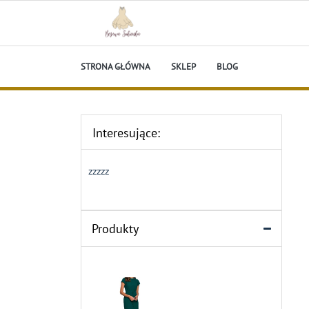
Skip
to
content
Beżowa Sukienka
STRONA GŁÓWNA
SKLEP
BLOG
Interesujące:
zzzzz
Produkty