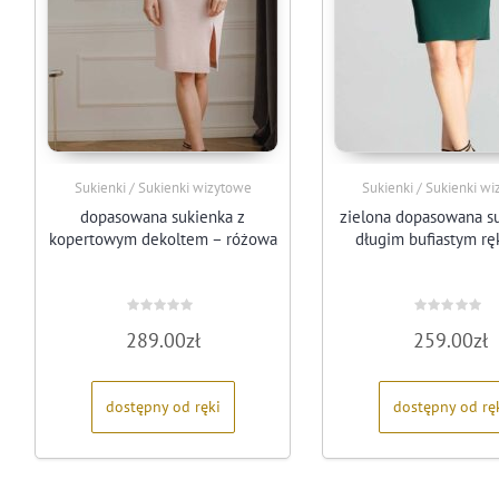
Sukienki / Sukienki wizytowe
Sukienki / Sukienki w
dopasowana sukienka z
zielona dopasowana s
kopertowym dekoltem – różowa
długim bufiastym r
Oceniono
Oceniono
289.00
zł
259.00
zł
0
0
na
na
5
5
dostępny od ręki
dostępny od rę