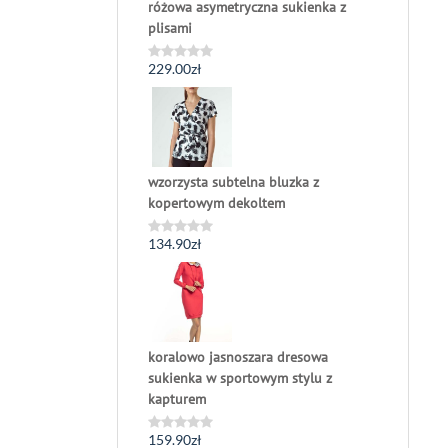
różowa asymetryczna sukienka z
plisami
229.00
zł
Oceniono
0
na
5
wzorzysta subtelna bluzka z
kopertowym dekoltem
134.90
zł
Oceniono
0
na
5
koralowo jasnoszara dresowa
sukienka w sportowym stylu z
kapturem
159.90
zł
Oceniono