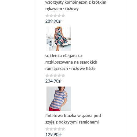
wzorzysty kombinezon z krótkim
rękawem - różowy
289.90
zł
Oceniono
0
na
5
sukienka elegancka
rozkloszowana na szerokich
ramiączkach - różowe liście
234.90
zł
Oceniono
0
na
5
fioletowa bluzka wiązana pod
szyją z odkrytymi ramionami
129.90
zł
Oceniono