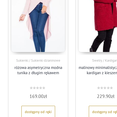
Sukienki / Sukienki dzianinowe
Swetry / Kardiga
różowa asymetryczna modna
malinowy minimalistycz
tunika z długim rękawem
kardigan z kiesze
Oceniono
Oceniono
169.00
zł
229.90
zł
0
0
na
na
5
5
dostępny od ręki
dostępny od rę