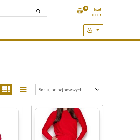
0
Total
0.00
zł