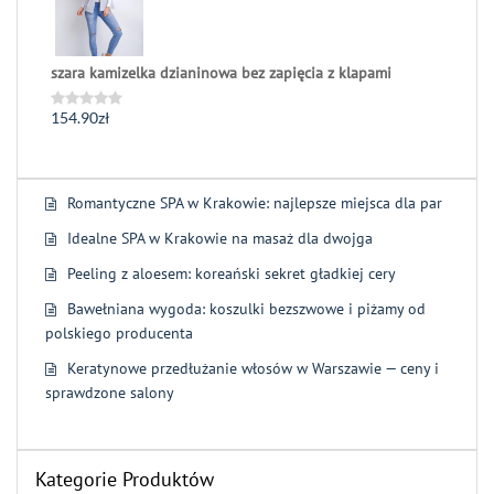
szara kamizelka dzianinowa bez zapięcia z klapami
154.90
zł
Oceniono
0
na
5
Romantyczne SPA w Krakowie: najlepsze miejsca dla par
Idealne SPA w Krakowie na masaż dla dwojga
Peeling z aloesem: koreański sekret gładkiej cery
Bawełniana wygoda: koszulki bezszwowe i piżamy od
polskiego producenta
Keratynowe przedłużanie włosów w Warszawie — ceny i
sprawdzone salony
Kategorie Produktów