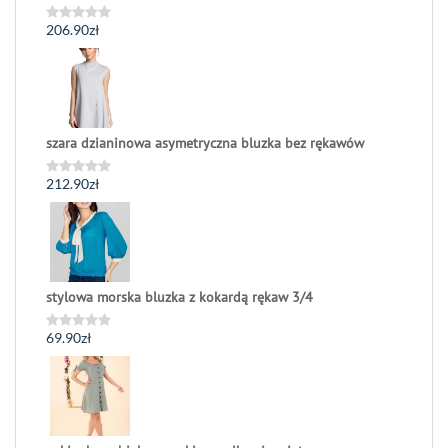
206.90
zł
Oceniono
0
na
5
szara dzianinowa asymetryczna bluzka bez rękawów
212.90
zł
Oceniono
0
na
5
stylowa morska bluzka z kokardą rękaw 3/4
69.90
zł
Oceniono
0
na
5