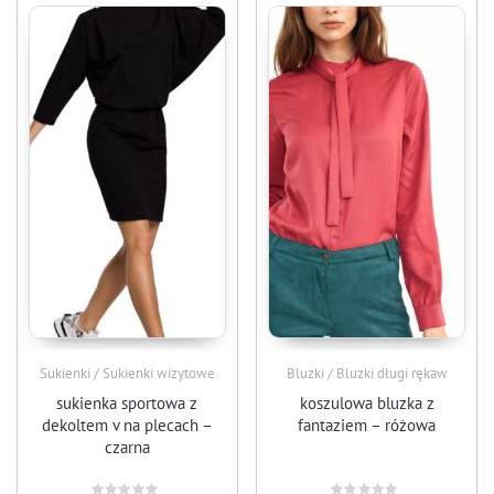
Sukienki / Sukienki wizytowe
Bluzki / Bluzki długi rękaw
sukienka sportowa z
koszulowa bluzka z
dekoltem v na plecach –
fantaziem – różowa
czarna