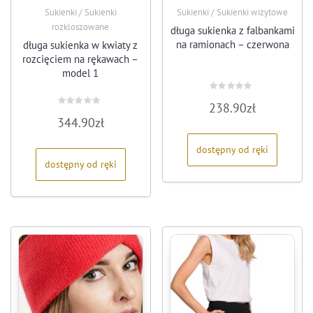
Sukienki / Sukienki
Sukienki / Sukienki wizytowe
rozkloszowane
długa sukienka z falbankami
na ramionach – czerwona
długa sukienka w kwiaty z
rozcięciem na rękawach –
model 1
Oceniono
238.90
zł
0
Oceniono
na
344.90
zł
0
5
na
5
dostępny od ręki
dostępny od ręki