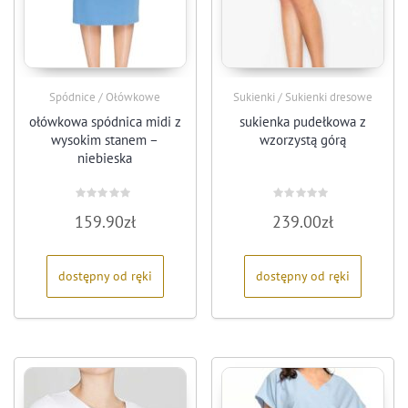
Spódnice / Ołówkowe
Sukienki / Sukienki dresowe
ołówkowa spódnica midi z
sukienka pudełkowa z
wysokim stanem –
wzorzystą górą
niebieska
Oceniono
Oceniono
159.90
zł
239.00
zł
0
0
na
na
5
5
dostępny od ręki
dostępny od ręki