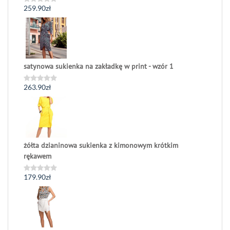
259.90
zł
Oceniono
0
na
5
satynowa sukienka na zakładkę w print - wzór 1
263.90
zł
Oceniono
0
na
5
żółta dzianinowa sukienka z kimonowym krótkim
rękawem
179.90
zł
Oceniono
0
na
5