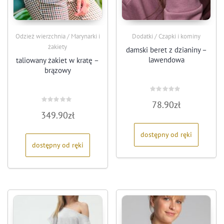
Odzież wierzchnia / Marynarki i
Dodatki / Czapki i kominy
żakiety
damski beret z dzianiny –
lawendowa
taliowany żakiet w kratę –
brązowy
Oceniono
78.90
zł
0
Oceniono
na
349.90
zł
0
5
na
5
dostępny od ręki
dostępny od ręki