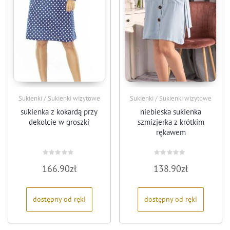
Sukienki / Sukienki wizytowe
Sukienki / Sukienki wizytowe
sukienka z kokardą przy
niebieska sukienka
dekolcie w groszki
szmizjerka z krótkim
rękawem
Oceniono
Oceniono
166.90
zł
138.90
zł
0
0
na
na
5
5
dostępny od ręki
dostępny od ręki