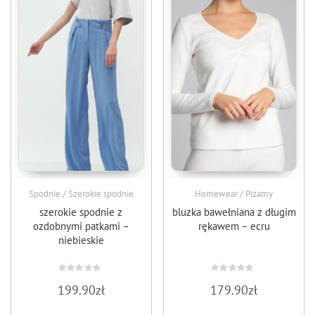
Spodnie / Szerokie spodnie
Homewear / Piżamy
szerokie spodnie z
bluzka bawełniana z długim
ozdobnymi patkami –
rękawem – ecru
niebieskie
Oceniono
Oceniono
199.90
zł
179.90
zł
0
0
na
na
5
5