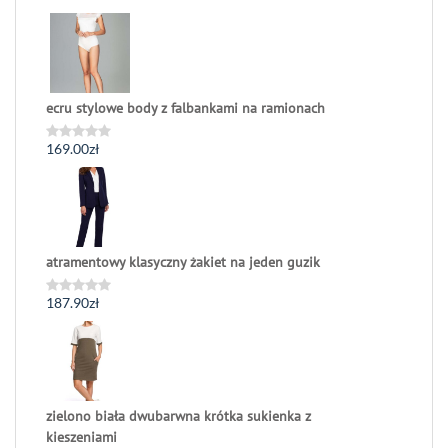
ecru stylowe body z falbankami na ramionach
169.00
zł
Oceniono
0
na
5
atramentowy klasyczny żakiet na jeden guzik
187.90
zł
Oceniono
0
na
5
zielono biała dwubarwna krótka sukienka z
kieszeniami