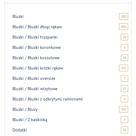
Bluzki
182
182
produk
Bluzki / Bluzki długi rękaw
485
485
produ
Bluzki / Bluzki hiszpanki
22
22
produk
Bluzki / Bluzki koronkowe
1
1
produk
Bluzki / Bluzki koszulowe
24
24
produk
Bluzki / Bluzki krótki rękaw
322
322
produk
Bluzki / Bluzki oversize
7
7
produk
Bluzki / Bluzki wizytowe
27
27
produ
Bluzki / Bluzki z odkrytymi ramionami
3
3
produk
Bluzki / Bluzy
342
342
produk
Bluzki / Z baskinką
7
7
produk
Dodatki
50
50
produ