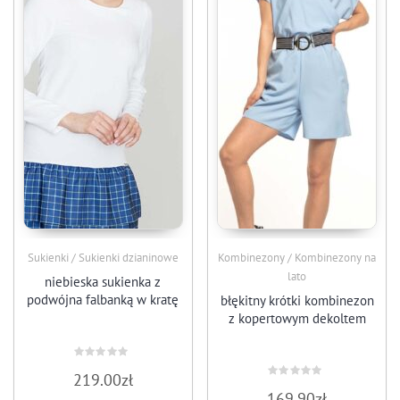
Sukienki / Sukienki dzianinowe
Kombinezony / Kombinezony na
lato
niebieska sukienka z
podwójna falbanką w kratę
błękitny krótki kombinezon
z kopertowym dekoltem
Oceniono
219.00
zł
0
Oceniono
na
169.90
zł
0