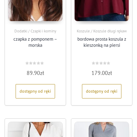
Dodatki / Czapki i kominy
Koszule / Koszule długi rękaw
czapka z pomponem –
bordowa prosta koszula z
morska
kieszonką na piersi
Oceniono
Oceniono
89.90
zł
179.00
zł
0
0
na
na
5
5
dostępny od ręki
dostępny od ręki