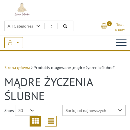
Skip
to
content
Beżowa Sukienka
0
Total
0.00
zł
Strona główna
Produkty otagowane „mądre życzenia ślubne”
MĄDRE ŻYCZENIA
ŚLUBNE
Show