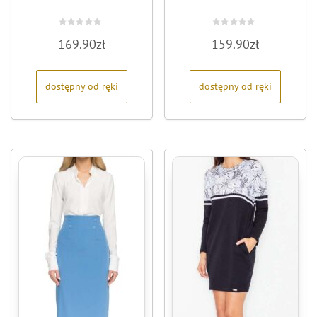
Oceniono
Oceniono
169.90
zł
159.90
zł
0
0
na
na
5
5
dostępny od ręki
dostępny od ręki