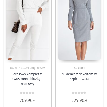
Bluzki / Bluzki długi rękaw
Sukienki
dresowy komplet z
sukienka z dekoltem w
dwustronną bluzką –
szpic – szara
kremowy
Oceniono
Oceniono
209.90
zł
229.90
zł
0
0
na
na
5
5