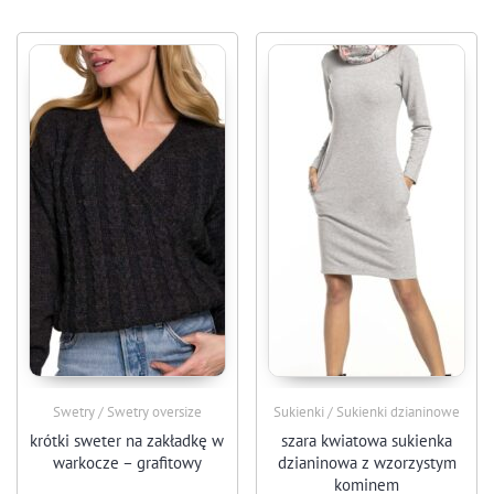
Swetry / Swetry oversize
Sukienki / Sukienki dzianinowe
krótki sweter na zakładkę w
szara kwiatowa sukienka
warkocze – grafitowy
dzianinowa z wzorzystym
kominem