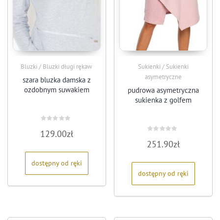
Bluzki / Bluzki długi rękaw
Sukienki / Sukienki
asymetryczne
szara bluzka damska z
ozdobnym suwakiem
pudrowa asymetryczna
sukienka z golfem
Oceniono
129.00
zł
0
Oceniono
na
251.90
zł
0
5
na
5
dostępny od ręki
dostępny od ręki