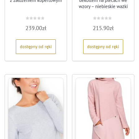
z założeniem kopertowym
dekoltem na plecach we
wzory – niebieskie ważki
Oceniono
Oceniono
239.00
zł
215.90
zł
0
0
na
na
5
5
dostępny od ręki
dostępny od ręki