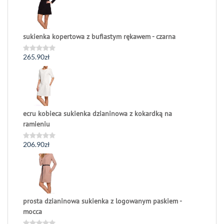
5
sukienka kopertowa z bufiastym rękawem - czarna
265.90
zł
Oceniono
0
na
5
ecru kobieca sukienka dzianinowa z kokardką na
ramieniu
206.90
zł
Oceniono
0
na
5
prosta dzianinowa sukienka z logowanym paskiem -
mocca