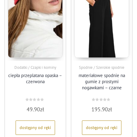
Dodatki / Czapki i kominy
Spodnie / Szerokie spodnie
ciepła przeplatana opaska –
materiałowe spodnie na
czerwona
gumie z prostymi
nogawkami – czarne
Oceniono
Oceniono
49.90
zł
195.90
zł
0
0
na
na
5
5
dostępny od ręki
dostępny od ręki