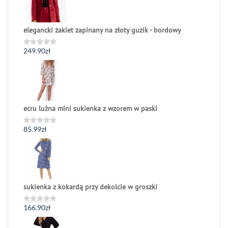
elegancki żakiet zapinany na złoty guzik - bordowy
249.90
zł
Oceniono
0
na
5
ecru luźna mini sukienka z wzorem w paski
85.99
zł
Oceniono
0
na
5
sukienka z kokardą przy dekolcie w groszki
166.90
zł
Oceniono
0
na