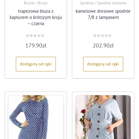
Bluzki / Bluzy
Spodnie / Spodnie dresowe
trapezowa bluza z
kamelowe dresowe spodnie
kapturem o krótszym kroju
7/8 z lampasem
– czarna
Oceniono
Oceniono
179.90
zł
202.90
zł
0
0
na
na
5
5
dostępny od ręki
dostępny od ręki