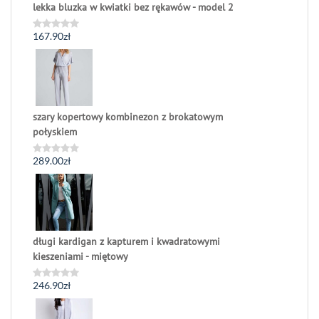
lekka bluzka w kwiatki bez rękawów - model 2
167.90
zł
Oceniono
0
na
5
szary kopertowy kombinezon z brokatowym
połyskiem
289.00
zł
Oceniono
0
na
5
długi kardigan z kapturem i kwadratowymi
kieszeniami - miętowy
246.90
zł
Oceniono
0
na
5