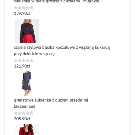
sukienka w białe groszki z guzikami - miętowa
139.90
zł
Oceniono
0
na
5
czarna stylowa bluzka koszulowa z wiązaną kokardą
przy dekolcie w łączkę
121.90
zł
Oceniono
0
na
5
granatowa sukienka z dużymi przednimi
kieszeniami
205.90
zł
Oceniono
0
na
5