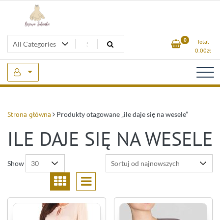
Skip
to
content
Beżowa Sukienka
0
Total
0.00
zł
Strona główna
Produkty otagowane „ile daje się na wesele”
ILE DAJE SIĘ NA WESELE
Show