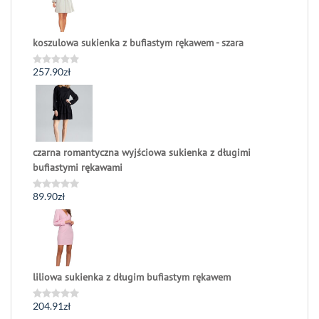
koszulowa sukienka z bufiastym rękawem - szara
257.90
zł
Oceniono
0
na
5
czarna romantyczna wyjściowa sukienka z długimi
bufiastymi rękawami
89.90
zł
Oceniono
0
na
5
liliowa sukienka z długim bufiastym rękawem
204.91
zł
Oceniono
0