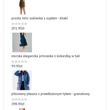
5
prosta mini sukienka z supłem - khaki
201.90
zł
Oceniono
0
na
5
morska elegancka princeska z kokardką w tali
99.90
zł
Oceniono
0
na
5
pikowany płaszcz z przedłużonym tyłem - granatowy
398.90
zł
Oceniono
0