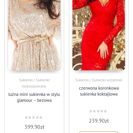
Sukienki / Sukienki
Sukienki / Sukienki wizytowe
rozkloszowane
czerwona koronkowa
sukienka koktajlowa
luźna mini sukienka w stylu
glamour – beżowa
Oceniono
239.90
zł
0
Oceniono
na
399.90
zł
0
5
na