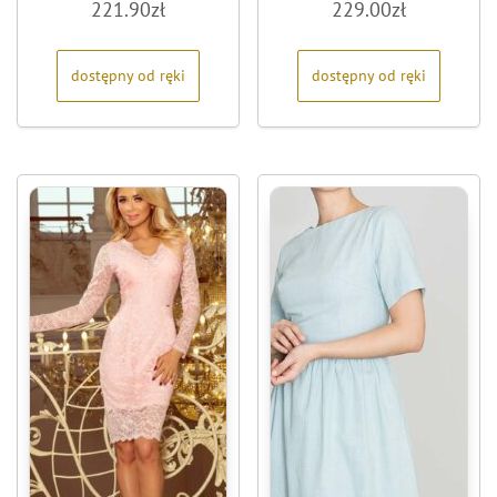
221.90
zł
229.00
zł
0
0
na
na
5
5
dostępny od ręki
dostępny od ręki