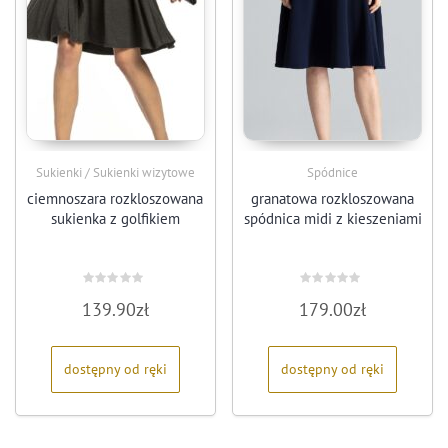
Sukienki / Sukienki wizytowe
Spódnice
ciemnoszara rozkloszowana
granatowa rozkloszowana
sukienka z golfikiem
spódnica midi z kieszeniami
Oceniono
Oceniono
139.90
zł
179.00
zł
0
0
na
na
5
5
dostępny od ręki
dostępny od ręki