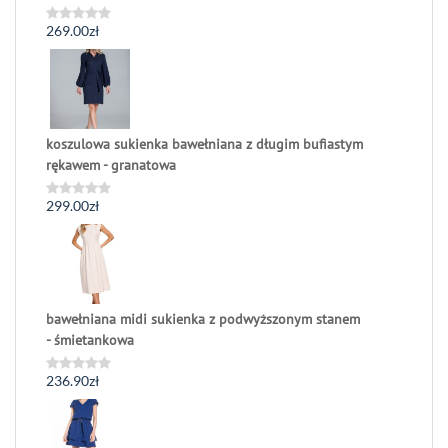
269.00
zł
Oceniono
0
na
5
koszulowa sukienka bawełniana z długim bufiastym
rękawem - granatowa
299.00
zł
Oceniono
0
na
5
bawełniana midi sukienka z podwyższonym stanem
- śmietankowa
236.90
zł
Oceniono
0
na
5