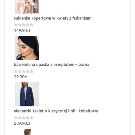
sukienka kopertowa w kwiaty z falbankami
149.90
zł
Oceniono
0
na
5
bawełniana opaska z przeplotem - czarna
29.90
zł
Oceniono
0
na
5
elegancki żakiet o klasycznej linii - kobaltowy
239.90
zł
Oceniono
0
na