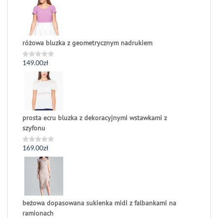
na
5
różowa bluzka z geometrycznym nadrukiem
149.00
zł
Oceniono
0
na
5
prosta ecru bluzka z dekoracyjnymi wstawkami z
szyfonu
169.00
zł
Oceniono
0
na
5
beżowa dopasowana sukienka midi z falbankami na
ramionach