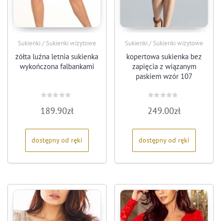
Sukienki / Sukienki wizytowe
Sukienki / Sukienki wizytowe
żółta luźna letnia sukienka
kopertowa sukienka bez
wykończona falbankami
zapięcia z wiązanym
paskiem wzór 107
Oceniono
Oceniono
189.90
zł
249.00
zł
0
0
na
na
5
5
dostępny od ręki
dostępny od ręki