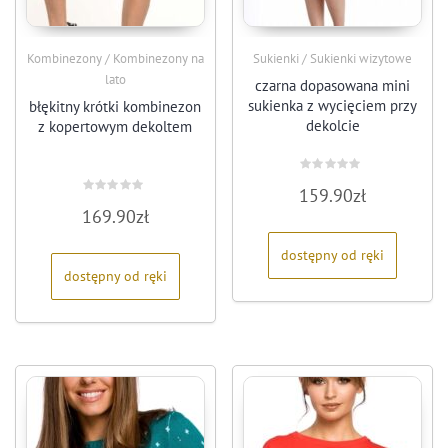
Kombinezony / Kombinezony na
Sukienki / Sukienki wizytowe
lato
czarna dopasowana mini
sukienka z wycięciem przy
błękitny krótki kombinezon
dekolcie
z kopertowym dekoltem
Oceniono
159.90
zł
0
Oceniono
na
169.90
zł
0
5
na
5
dostępny od ręki
dostępny od ręki