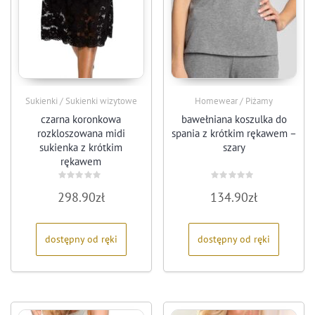
Sukienki / Sukienki wizytowe
Homewear / Piżamy
czarna koronkowa
bawełniana koszulka do
rozkloszowana midi
spania z krótkim rękawem –
sukienka z krótkim
szary
rękawem
Oceniono
Oceniono
298.90
zł
134.90
zł
0
0
na
na
5
5
dostępny od ręki
dostępny od ręki