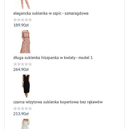
elegancka sukienka w szpic - szmaragdowa
189.90
zł
Oceniono
0
na
5
długa sukienka hiszpanka w kwiaty - model 1
264.90
zł
Oceniono
0
na
5
czarna wizytowa sukienka kopertowa bez rękawów
213.90
zł
Oceniono
0
na
5