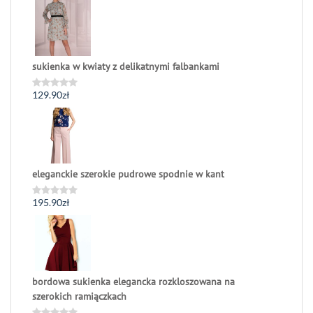
na
5
sukienka w kwiaty z delikatnymi falbankami
129.90
zł
Oceniono
0
na
5
eleganckie szerokie pudrowe spodnie w kant
195.90
zł
Oceniono
0
na
5
bordowa sukienka elegancka rozkloszowana na
szerokich ramiączkach