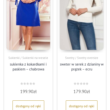
Sukienki / Sukienki na wesele
Swetry / Swetry oversize
sukienka z kokardkami i
sweter w serek z dzianiny w
paskiem – chabrowa
prążek – ecru
Oceniono
Oceniono
199.90
zł
179.90
zł
0
0
na
na
5
5
dostępny od ręki
dostępny od ręki