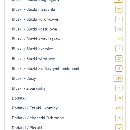
produ
Bluzki / Bluzki hiszpanki
22
22
produk
Bluzki / Bluzki koronkowe
1
1
produk
Bluzki / Bluzki koszulowe
24
24
produk
Bluzki / Bluzki krótki rękaw
322
322
produk
Bluzki / Bluzki oversize
7
7
produk
Bluzki / Bluzki wizytowe
27
27
produ
Bluzki / Bluzki z odkrytymi ramionami
3
3
produk
Bluzki / Bluzy
343
343
produk
Bluzki / Z baskinką
7
7
produk
Dodatki
50
50
produ
Dodatki / Czapki i kominy
135
135
produ
Dodatki / Maseczki Ochronne
25
25
produ
Dodatki / Plecaki
12
12