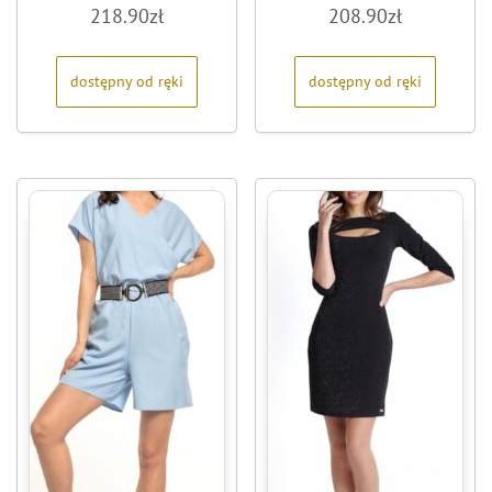
Oceniono
Oceniono
218.90
zł
208.90
zł
0
0
na
na
5
5
dostępny od ręki
dostępny od ręki