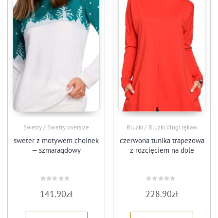
Swetry / Swetry oversize
Bluzki / Bluzki długi rękaw
sweter z motywem choinek
czerwona tunika trapezowa
— szmaragdowy
z rozcięciem na dole
Oceniono
Oceniono
141.90
zł
228.90
zł
0
0
na
na
5
5