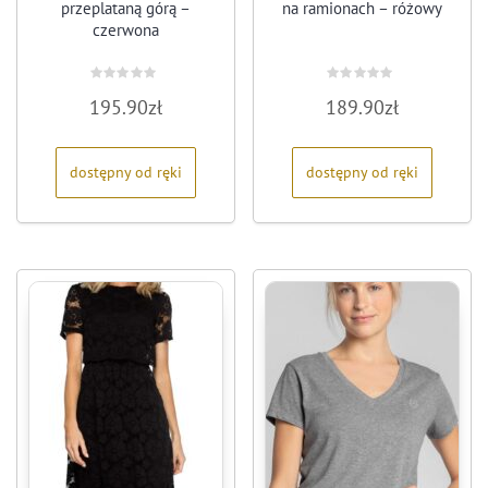
przeplataną górą –
na ramionach – różowy
czerwona
Oceniono
Oceniono
195.90
zł
189.90
zł
0
0
na
na
5
5
dostępny od ręki
dostępny od ręki