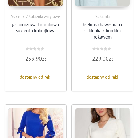
Sukienki / Sukienki wizytowe
Sukienki
jasnoróżowa koronkowa
błekitna bawełniana
sukienka koktajlowa
sukienka z krótkim
rękawem
Oceniono
Oceniono
239.90
zł
229.00
zł
0
0
na
na
5
5
dostępny od ręki
dostępny od ręki