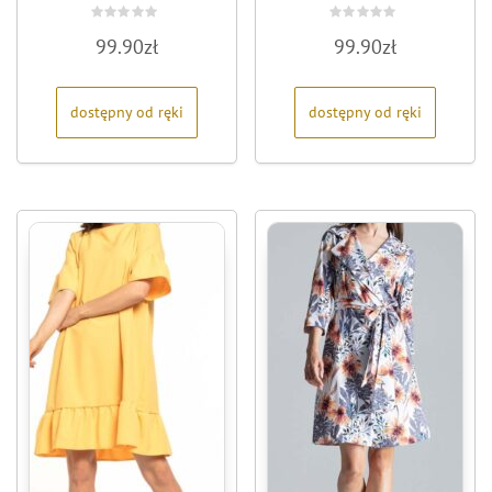
Oceniono
Oceniono
99.90
zł
99.90
zł
0
0
na
na
5
5
dostępny od ręki
dostępny od ręki