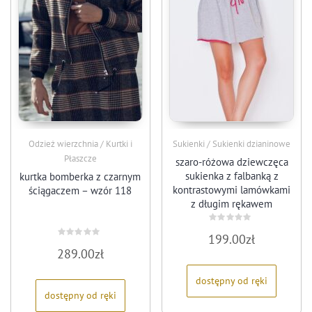
Odzież wierzchnia / Kurtki i
Sukienki / Sukienki dzianinowe
Płaszcze
szaro-różowa dziewczęca
sukienka z falbanką z
kurtka bomberka z czarnym
kontrastowymi lamówkami
ściągaczem – wzór 118
z długim rękawem
Oceniono
199.00
zł
0
Oceniono
na
289.00
zł
0
5
na
5
dostępny od ręki
dostępny od ręki