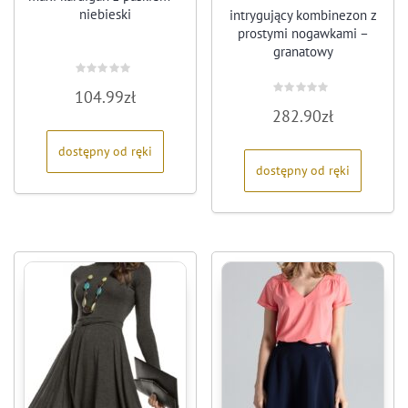
niebieski
intrygujący kombinezon z
prostymi nogawkami –
granatowy
Oceniono
104.99
zł
0
Oceniono
na
282.90
zł
0
5
na
5
dostępny od ręki
dostępny od ręki