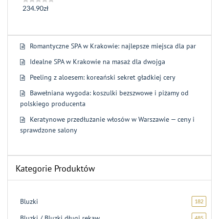
234.90
zł
Oceniono
0
na
5
Romantyczne SPA w Krakowie: najlepsze miejsca dla par
Idealne SPA w Krakowie na masaż dla dwojga
Peeling z aloesem: koreański sekret gładkiej cery
Bawełniana wygoda: koszulki bezszwowe i piżamy od
polskiego producenta
Keratynowe przedłużanie włosów w Warszawie — ceny i
sprawdzone salony
Kategorie Produktów
Bluzki
182
182
produk
Bluzki / Bluzki długi rękaw
485
485