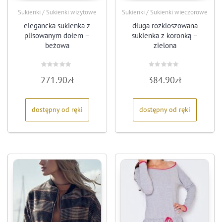
Sukienki / Sukienki wizytowe
Sukienki / Sukienki wieczorowe
elegancka sukienka z
długa rozkloszowana
plisowanym dołem –
sukienka z koronką –
beżowa
zielona
Oceniono
Oceniono
271.90
zł
384.90
zł
0
0
na
na
5
5
dostępny od ręki
dostępny od ręki