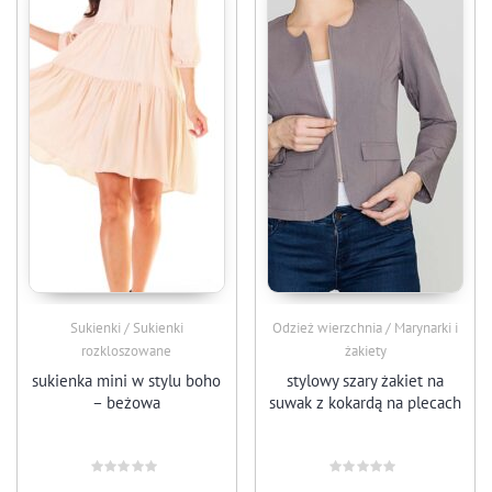
Sukienki / Sukienki
Odzież wierzchnia / Marynarki i
rozkloszowane
żakiety
sukienka mini w stylu boho
stylowy szary żakiet na
– beżowa
suwak z kokardą na plecach
Oceniono
Oceniono