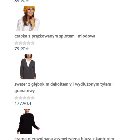
89.90
zł
Oceniono
0
na
5
czapka z prążkowanym splotem - miodowa
79.90
zł
Oceniono
0
na
5
sweter z głębokim dekoltem v i wydłużonym tyłem -
granatowy
177.90
zł
Oceniono
0
na
5
czarna nierozpinana asymetryczna bluza z kapturem