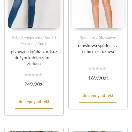
Odzież wierzchnia / Kurtki i
Spódnice / Ołówkowe
Płaszcze / Kurtki
ołówkowa spódnica z
nubuku – różowa
pikowana krótka kurtka z
dużym kołnierzem –
zielona
Oceniono
169.90
zł
0
Oceniono
na
249.90
zł
0
5
na
5
dostępny od ręki
dostępny od ręki