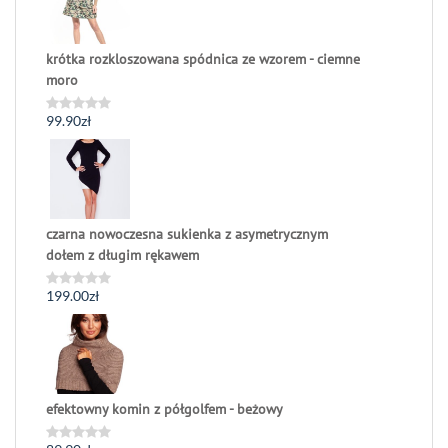
krótka rozkloszowana spódnica ze wzorem - ciemne
moro
99.90
zł
Oceniono
0
na
5
czarna nowoczesna sukienka z asymetrycznym
dołem z długim rękawem
199.00
zł
Oceniono
0
na
5
efektowny komin z półgolfem - beżowy