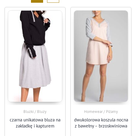
Bluzki / Bluzy
Homewear / Piżamy
czarna unikatowa bluza na
dwukolorowa koszula nocna
zakładkę i kapturem
z bawełny – brzoskwiniowa