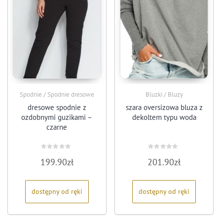
Spodnie / Spodnie dresowe
Bluzki / Bluzy
dresowe spodnie z
szara oversizowa bluza z
ozdobnymi guzikami –
dekoltem typu woda
czarne
Oceniono
Oceniono
199.90
zł
201.90
zł
0
0
na
na
5
5
dostępny od ręki
dostępny od ręki