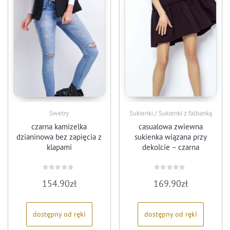
Swetry
Sukienki / Sukienki z falbanką
czarna kamizelka
casualowa zwiewna
dzianinowa bez zapięcia z
sukienka wiązana przy
klapami
dekolcie – czarna
Oceniono
Oceniono
154.90
zł
169.90
zł
0
0
na
na
5
5
dostępny od ręki
dostępny od ręki