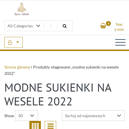
Skip
to
content
Beżowa Sukienka
0
Total
0.00
zł
Strona główna
Produkty otagowane „modne sukienki na wesele
2022”
MODNE SUKIENKI NA
WESELE 2022
Show