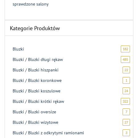
sprawdzone salony
Kategorie Produktów
Bluzki
182
182
produk
Bluzki / Bluzki długi rękaw
485
485
produ
Bluzki / Bluzki hiszpanki
22
22
produk
Bluzki / Bluzki koronkowe
1
1
produk
Bluzki / Bluzki koszulowe
24
24
produk
Bluzki / Bluzki krótki rękaw
322
322
produk
Bluzki / Bluzki oversize
7
7
produk
Bluzki / Bluzki wizytowe
27
27
produ
Bluzki / Bluzki z odkrytymi ramionami
3
3
produk