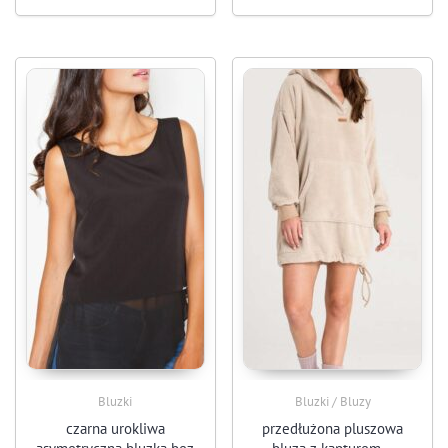
Bluzki
Bluzki / Bluzy
czarna urokliwa
przedłużona pluszowa