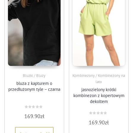
Bluzki / Bluzy
Kombinezony / Kombinezony na
lato
bluza z kapturem o
przedłużonym tyle – czarna
jasnozielony krótki
kombinezon z kopertowym
dekoltem
Oceniono
169.90
zł
0
Oceniono
na
169.90
zł
0
5
na
5