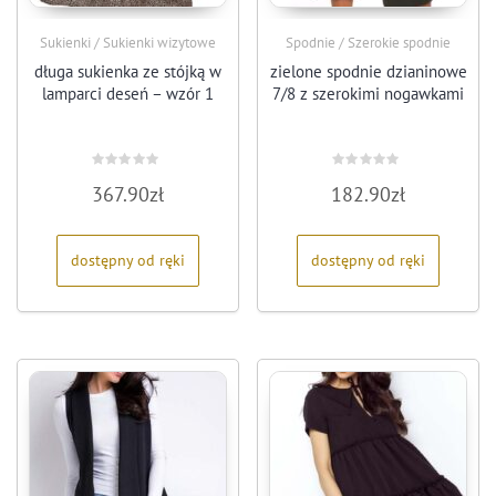
Sukienki / Sukienki wizytowe
Spodnie / Szerokie spodnie
długa sukienka ze stójką w
zielone spodnie dzianinowe
lamparci deseń – wzór 1
7/8 z szerokimi nogawkami
Oceniono
Oceniono
367.90
zł
182.90
zł
0
0
na
na
5
5
dostępny od ręki
dostępny od ręki