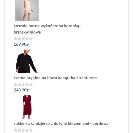
na
5
koszula nocna wykończona koronką -
brzoskwiniowa
169.90
zł
Oceniono
0
na
5
czarna oryginalna bluza kangurka z kapturem
248.90
zł
Oceniono
0
na
5
sukienka szmizjerka z dużymi kieszeniami - bordowa