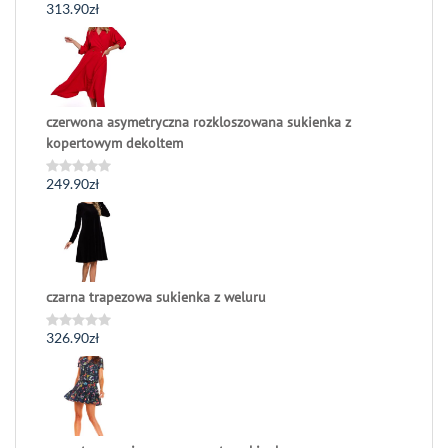
313.90
zł
Oceniono
0
na
5
czerwona asymetryczna rozkloszowana sukienka z
kopertowym dekoltem
249.90
zł
Oceniono
0
na
5
czarna trapezowa sukienka z weluru
326.90
zł
Oceniono
0
na
5