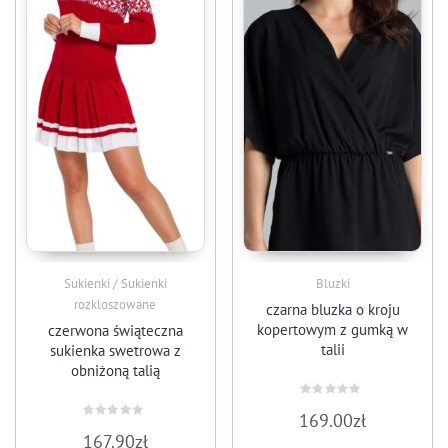
Sukienki / Sukienki
Bluzki
rozkloszowane
czarna bluzka o kroju
kopertowym z gumką w
czerwona świąteczna
talii
sukienka swetrowa z
obniżoną talią
Oceniono
169.00
zł
0
Oceniono
na
167.90
zł
0
5