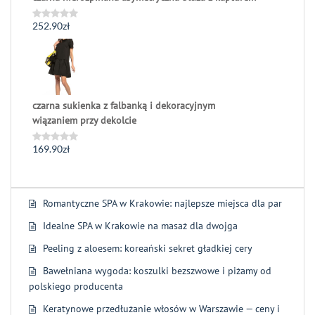
252.90
zł
Oceniono
0
na
5
czarna sukienka z falbanką i dekoracyjnym
wiązaniem przy dekolcie
169.90
zł
Oceniono
0
na
5
Romantyczne SPA w Krakowie: najlepsze miejsca dla par
Idealne SPA w Krakowie na masaż dla dwojga
Peeling z aloesem: koreański sekret gładkiej cery
Bawełniana wygoda: koszulki bezszwowe i piżamy od
polskiego producenta
Keratynowe przedłużanie włosów w Warszawie — ceny i