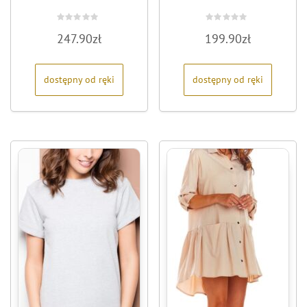
Oceniono
Oceniono
247.90
zł
199.90
zł
0
0
na
na
5
5
dostępny od ręki
dostępny od ręki