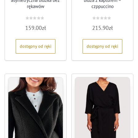
asymetryczna bluzka bez
bluza z kapturem –
rękawów
czppuccino
Oceniono
Oceniono
159.00
zł
215.90
zł
0
0
na
na
5
5
dostępny od ręki
dostępny od ręki