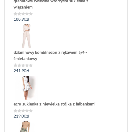
granatowa zwiewna wzorzysta sukienka z
wiązaniem
188.90
zł
Oceniono
0
na
5
dzianinowy kombinezon z rękawem 3/4 -
śmietankowy
241.90
zł
Oceniono
0
na
5
ecru sukienka z niewielką stójką z falbankami
219.00
zł
Oceniono
0
na
5