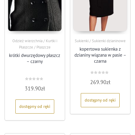
Odzież wierzchnia / Kurtki i
Sukienki / Sukienki dzianinowe
Płaszcze / Płaszcze
kopertowa sukienka z
dzianiny wiązana w pasie –
krótki dwurzędowy płaszcz
czarna
– czarny
Oceniono
269.90
zł
0
Oceniono
na
319.90
zł
0
5
na
5
dostępny od ręki
dostępny od ręki