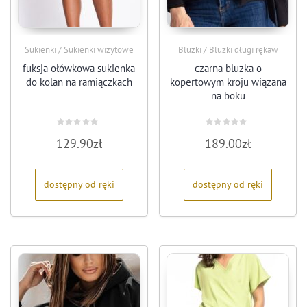
Sukienki / Sukienki wizytowe
Bluzki / Bluzki długi rękaw
fuksja ołówkowa sukienka
czarna bluzka o
do kolan na ramiączkach
kopertowym kroju wiązana
na boku
Oceniono
Oceniono
129.90
zł
189.00
zł
0
0
na
na
5
5
dostępny od ręki
dostępny od ręki