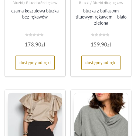
Bluzki / Bluzki krótki rękaw
Bluzki / Bluzki długi rękaw
czarna koszulowa bluzka
bluzka z bufiastym
bez rękawów
tiluowym rękawem – biało
zielona
Oceniono
Oceniono
178.90
zł
159.90
zł
0
0
na
na
5
5
dostępny od ręki
dostępny od ręki