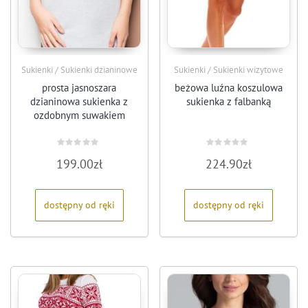
Sukienki / Sukienki dzianinowe
Sukienki / Sukienki wizytowe
prosta jasnoszara
beżowa luźna koszulowa
dzianinowa sukienka z
sukienka z falbanką
ozdobnym suwakiem
Oceniono
Oceniono
199.00
zł
224.90
zł
0
0
na
na
5
5
dostępny od ręki
dostępny od ręki