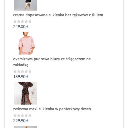
czarna dopasowana sukienka bez rękawów z tiulem
249.00
zł
Oceniono
0
na
5
oversizowa pudrowa bluza ze ściągaczem na
zakładkę
189.90
zł
Oceniono
0
na
5
zwiewna maxi sukienka w panterkowy deseń
229.90
zł
Oceniono
0