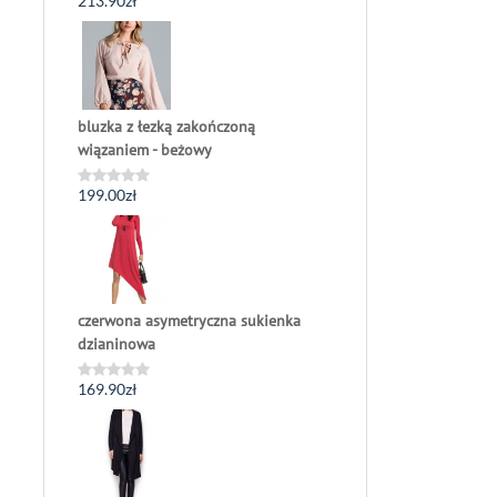
213.90
zł
Oceniono
0
na
5
bluzka z łezką zakończoną
wiązaniem - beżowy
199.00
zł
Oceniono
0
na
5
czerwona asymetryczna sukienka
dzianinowa
169.90
zł
Oceniono
0
na
5