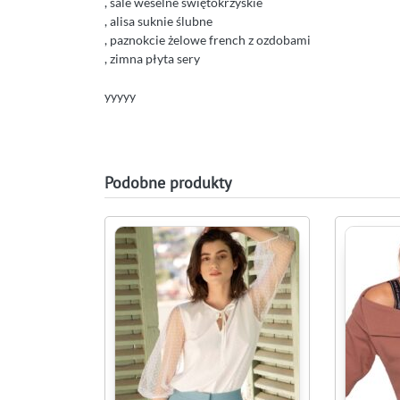
, sale weselne świętokrzyskie
, alisa suknie ślubne
, paznokcie żelowe french z ozdobami
, zimna płyta sery
yyyyy
Podobne produkty