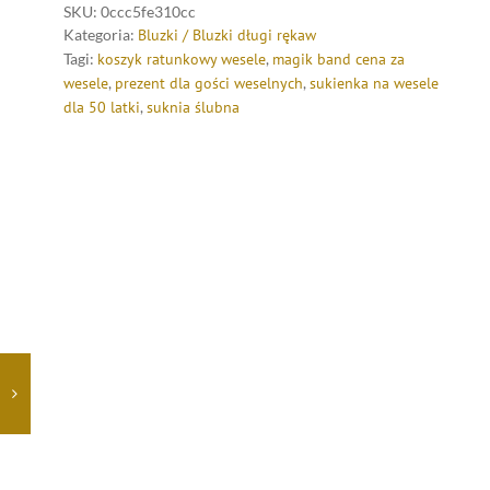
SKU:
0ccc5fe310cc
Kategoria:
Bluzki / Bluzki długi rękaw
Tagi:
koszyk ratunkowy wesele
,
magik band cena za
wesele
,
prezent dla gości weselnych
,
sukienka na wesele
dla 50 latki
,
suknia ślubna