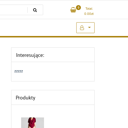
0
Total
0.00
zł
Interesujące:
zzzzz
Produkty