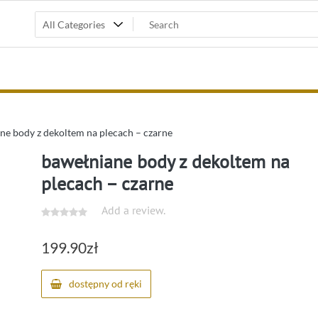
e body z dekoltem na plecach – czarne
bawełniane body z dekoltem na
plecach – czarne
Add a review.
199.90
zł
dostępny od ręki