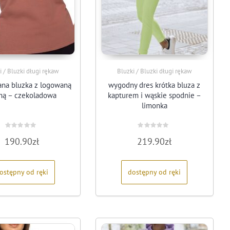
i / Bluzki długi rękaw
Bluzki / Bluzki długi rękaw
ana bluzka z logowaną
wygodny dres krótka bluza z
mą – czekoladowa
kapturem i wąskie spodnie –
limonka
Oceniono
Oceniono
190.90
zł
219.90
zł
0
0
na
na
5
5
ostępny od ręki
dostępny od ręki