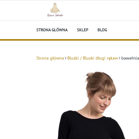
Skip
to
content
Beżowa Sukienka
STRONA GŁÓWNA
SKLEP
BLOG
Strona główna
Bluzki / Bluzki długi rękaw
bawełnian