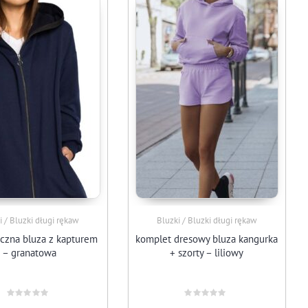
i / Bluzki długi rękaw
Bluzki / Bluzki długi rękaw
czna bluza z kapturem
komplet dresowy bluza kangurka
– granatowa
+ szorty – liliowy
Oceniono
Oceniono