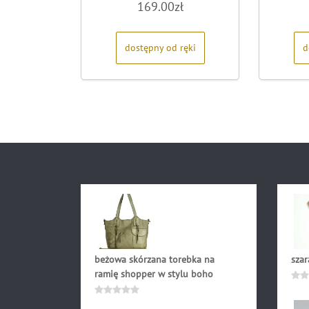
169.00
zł
0
na
5
dostępny od ręki
d
beżowa skórzana torebka na
szar
ramię shopper w stylu boho
59.
Oce
0
499.00
zł
Oceniono