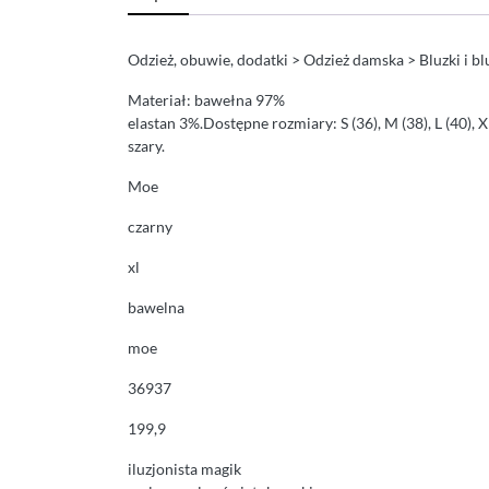
Odzież, obuwie, dodatki > Odzież damska > Bluzki i b
Materiał: bawełna 97%
elastan 3%.Dostępne rozmiary: S (36), M (38), L (40), 
szary.
Moe
czarny
xl
bawelna
moe
36937
199,9
iluzjonista magik