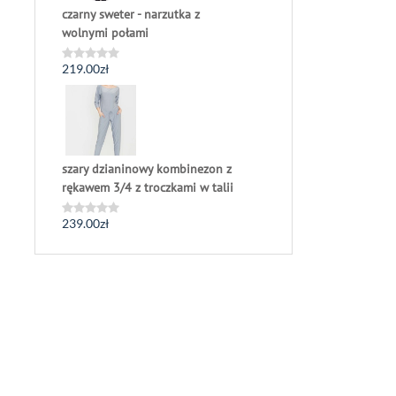
czarny sweter - narzutka z
wolnymi połami
219.00
zł
Oceniono
0
na
5
szary dzianinowy kombinezon z
rękawem 3/4 z troczkami w talii
239.00
zł
Oceniono
0
na
5