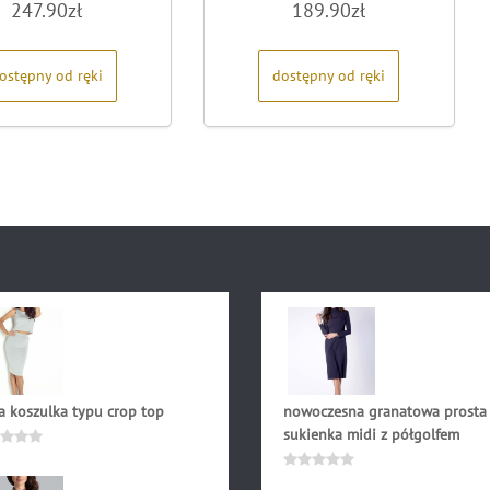
247.90
zł
189.90
zł
0
0
na
na
5
5
ostępny od ręki
dostępny od ręki
a koszulka typu crop top
nowoczesna granatowa prosta
sukienka midi z półgolfem
90
zł
niono
134.90
zł
Oceniono