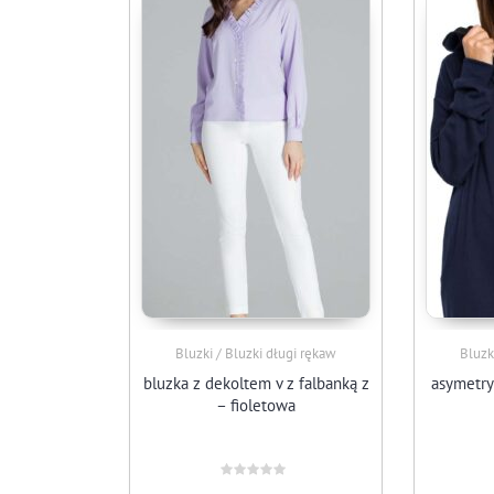
Bluzki / Bluzki długi rękaw
Bluzk
bluzka z dekoltem v z falbanką z
asymetry
– fioletowa
Oceniono