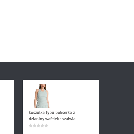
koszulka typu bokserka z
dzianiny wafelek - szałwia
159.90
zł
Oceniono