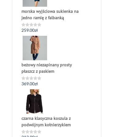
morska wyjściowa sukienka na
jedno ramię z falbanką
259.00
zł
Oceniono
0
na
5
beżowy niezapinany prosty
płaszcz z paskiem
369.00
zł
Oceniono
0
na
5
czarna klasyczna koszula z
podwójnym kołnierzykiem