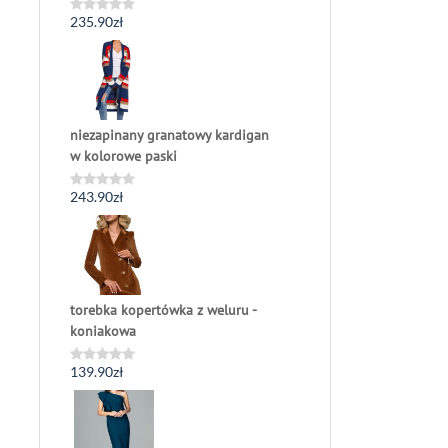
235.90
zł
Oceniono
0
na
5
niezapinany granatowy kardigan
w kolorowe paski
243.90
zł
Oceniono
0
na
5
torebka kopertówka z weluru -
koniakowa
139.90
zł
Oceniono
0
na
5