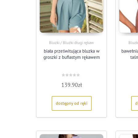
Bluzki / Bluzki długi rękaw
Bluzk
biała prześwitująca bluzka w
bawełni
groszki z bufiastym rękawem
taś
Oceniono
139.90
zł
0
na
5
dostępny od ręki
d