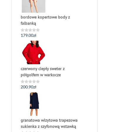
bordowe kopertowe body z
falbanką
179.00
zł
Oceniono
0
na
5
czerwony ciepły sweter z
półgolfem w warkocze
200.90
zł
Oceniono
0
na
5
granatowa wizytowa trapezowa
sukienka z szyfonową wstawką