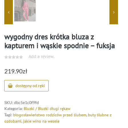
wygodny dres krótka bluza z
kapturem i wąskie spodnie – fuksja
Add a review.
219.90
zł
dostępny od ręki
SKU:
dbc5e1c0f9fd
Kategoria:
Bluzki / Bluzki długi rękaw
Tagi:
błogosławieństwo rodziców przed ślubem
,
buty ślubne z
ozdobami
,
jakie wino na wesele