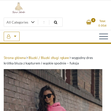
Skip
to
content
Beżowa Sukienka
0
Total
0.00
zł
Strona główna
Bluzki / Bluzki długi rękaw
wygodny dres
krótka bluza z kapturem i wąskie spodnie – fuksja