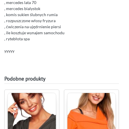
, mercedes lata 70
, mercedes bialystok
, komis sukien ślubnych rumia
, rozpuszczone włosy fryzura
, ćwiczenia na ujędrnienie piersi
, ile kosztuje wynajem samochodu
, rytebłota spa
yyyyy
Podobne produkty