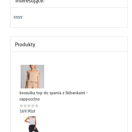
Interesujące:
zzzzz
Produkty
koszulka top do spania z falbankami -
cappuccino
169.90
zł
Oceniono
0
na
5