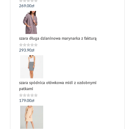
269.00
zł
Oceniono
0
na
5
szara długa dzianinowa marynarka z fakturą
293.90
zł
Oceniono
0
na
5
szara spódnica ołówkowa midi z ozdobnymi
patkami
179.00
zł
Oceniono
0
na
5