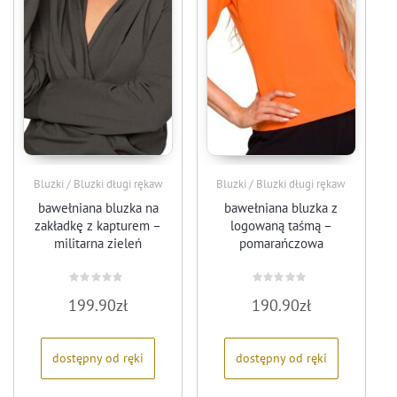
Bluzki / Bluzki długi rękaw
Bluzki / Bluzki długi rękaw
bawełniana bluzka na
bawełniana bluzka z
zakładkę z kapturem –
logowaną taśmą –
militarna zieleń
pomarańczowa
Oceniono
Oceniono
199.90
zł
190.90
zł
0
0
na
na
5
5
dostępny od ręki
dostępny od ręki