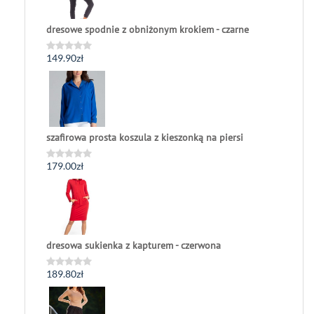
dresowe spodnie z obniżonym krokiem - czarne
149.90
zł
Oceniono
0
na
5
szafirowa prosta koszula z kieszonką na piersi
179.00
zł
Oceniono
0
na
5
dresowa sukienka z kapturem - czerwona
189.80
zł
Oceniono
0
na
5