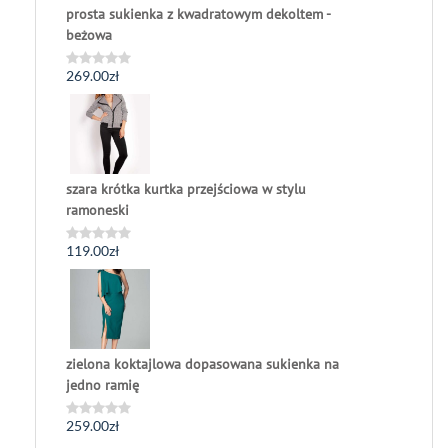
prosta sukienka z kwadratowym dekoltem -
beżowa
269.00
zł
Oceniono
0
na
5
szara krótka kurtka przejściowa w stylu
ramoneski
119.00
zł
Oceniono
0
na
5
zielona koktajlowa dopasowana sukienka na
jedno ramię
259.00
zł
Oceniono
0