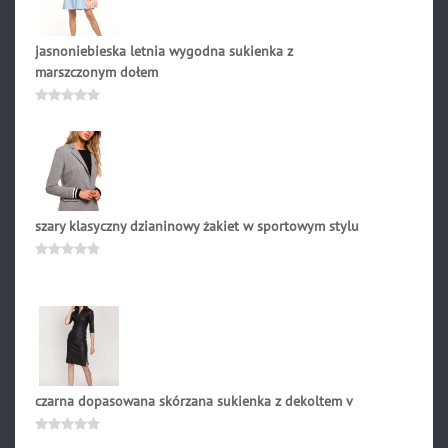
jasnoniebieska letnia wygodna sukienka z
marszczonym dołem
169.90
zł
Oceniono
0
na
5
szary klasyczny dzianinowy żakiet w sportowym stylu
275.90
zł
Oceniono
0
na
5
czarna dopasowana skórzana sukienka z dekoltem v
204.90
zł
Oceniono