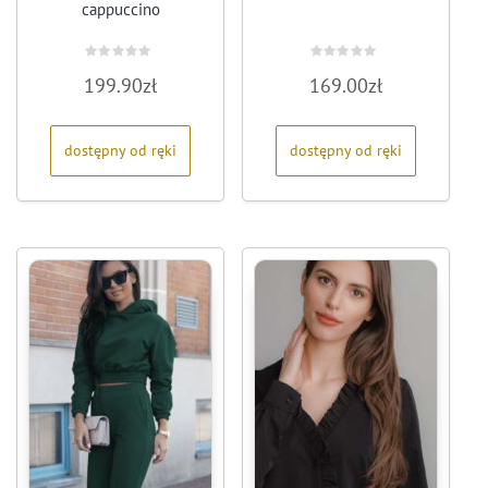
cappuccino
Oceniono
Oceniono
199.90
zł
169.00
zł
0
0
na
na
5
5
dostępny od ręki
dostępny od ręki