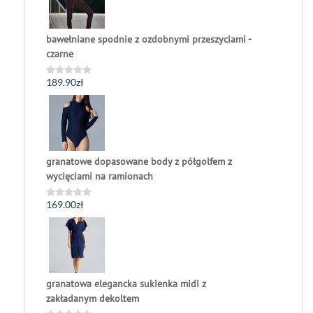
bawełniane spodnie z ozdobnymi przeszyciami -
czarne
189.90
zł
Oceniono
0
na
5
granatowe dopasowane body z półgolfem z
wycięciami na ramionach
169.00
zł
Oceniono
0
na
5
granatowa elegancka sukienka midi z
zakładanym dekoltem