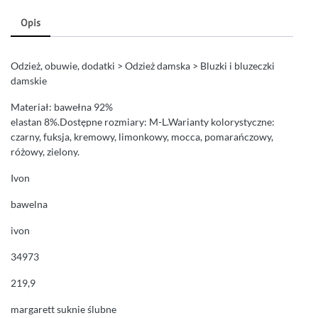
Opis
Odzież, obuwie, dodatki > Odzież damska > Bluzki i bluzeczki
damskie
Materiał: bawełna 92%
elastan 8%.Dostępne rozmiary: M-L.Warianty kolorystyczne:
czarny, fuksja, kremowy, limonkowy, mocca, pomarańczowy,
różowy, zielony.
Ivon
bawelna
ivon
34973
219,9
margarett suknie ślubne