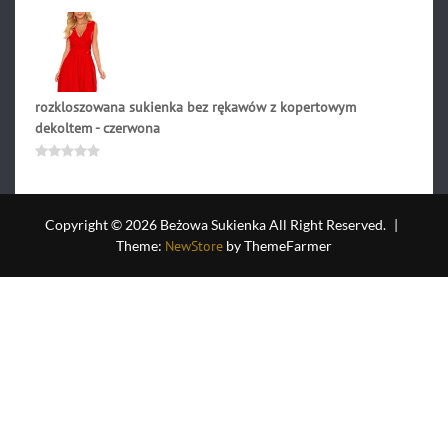
0
na
5
rozkloszowana sukienka bez rękawów z kopertowym
dekoltem - czerwona
269.90
zł
Oceniono
0
na
5
Copyright © 2026 Beżowa Sukienka All Right Reserved.
|
Theme:
NewStore
by ThemeFarmer