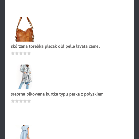
0
na
5
skórzana torebka plecak old pelle lavata camel
499.00
zł
Oceniono
0
na
5
srebrna pikowana kurtka typu parka z połyskiem
459.90
zł
Oceniono
0
na
5