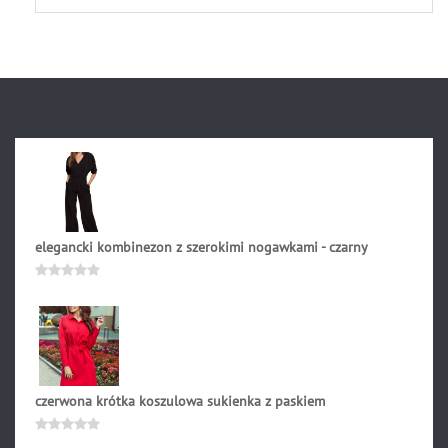
na
5
elegancki kombinezon z szerokimi nogawkami - czarny
321.90
zł
Oceniono
0
na
5
czerwona krótka koszulowa sukienka z paskiem
202.90
zł
Oceniono