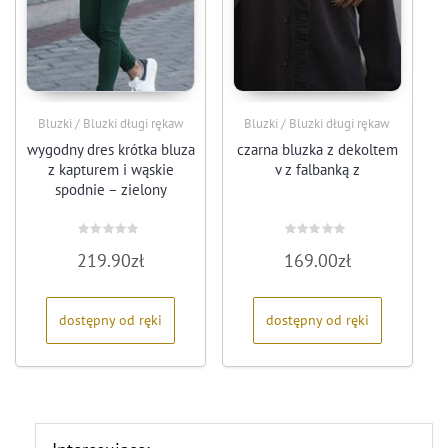
Bluzki / Bluzki długi rękaw
Bluzki / Bluzki długi rękaw
wygodny dres krótka bluza
czarna bluzka z dekoltem
z kapturem i wąskie
v z falbanką z
spodnie – zielony
Oceniono
Oceniono
219.90
zł
169.00
zł
0
0
na
na
5
5
dostępny od ręki
dostępny od ręki