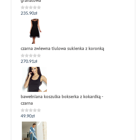
granatowa
235.90
zł
Oceniono
0
na
5
czarna zwiewna tiulowa sukienka z koronką
270.91
zł
Oceniono
0
na
5
bawełniana koszulka bokserka z kokardką -
czarna
49.90
zł
Oceniono
0
na
5