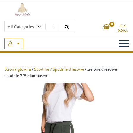
Skip
to
content
Beżowa Sukienka
0
Total
0.00
zł
Strona główna
Spodnie / Spodnie dresowe
zielone dresowe
spodnie 7/8 z lampasem