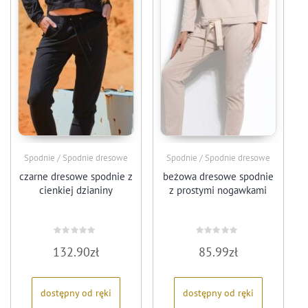
Spodnie / Spodnie dresowe
Spodnie / Spodnie dresowe
czarne dresowe spodnie z
beżowa dresowe spodnie
cienkiej dzianiny
z prostymi nogawkami
Oceniono
Oceniono
132.90
zł
85.99
zł
0
0
na
na
5
5
dostępny od ręki
dostępny od ręki