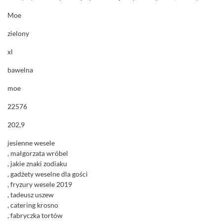
Moe
zielony
xl
bawelna
moe
22576
202,9
jesienne wesele
, małgorzata wróbel
, jakie znaki zodiaku
, gadżety weselne dla gości
, fryzury wesele 2019
, tadeusz uszew
, catering krosno
, fabryczka tortów