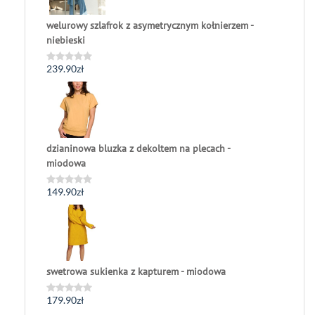
welurowy szlafrok z asymetrycznym kołnierzem -
niebieski
239.90
zł
Oceniono
0
na
5
dzianinowa bluzka z dekoltem na plecach -
miodowa
149.90
zł
Oceniono
0
na
5
swetrowa sukienka z kapturem - miodowa
179.90
zł
Oceniono
0