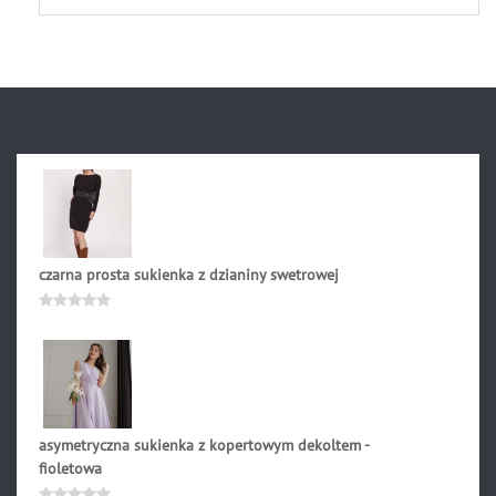
na
5
czarna prosta sukienka z dzianiny swetrowej
209.90
zł
Oceniono
0
na
5
asymetryczna sukienka z kopertowym dekoltem -
fioletowa