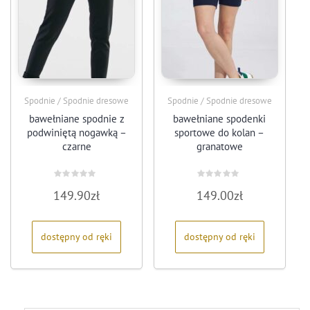
Spodnie / Spodnie dresowe
Spodnie / Spodnie dresowe
bawełniane spodnie z
bawełniane spodenki
podwiniętą nogawką –
sportowe do kolan –
czarne
granatowe
Oceniono
Oceniono
149.90
zł
149.00
zł
0
0
na
na
5
5
dostępny od ręki
dostępny od ręki