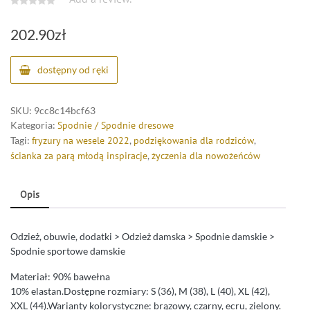
202.90
zł
dostępny od ręki
SKU:
9cc8c14bcf63
Kategoria:
Spodnie / Spodnie dresowe
Tagi:
fryzury na wesele 2022
,
podziękowania dla rodziców
,
ścianka za parą młodą inspiracje
,
życzenia dla nowożeńców
Opis
Odzież, obuwie, dodatki > Odzież damska > Spodnie damskie >
Spodnie sportowe damskie
Materiał: 90% bawełna
10% elastan.Dostępne rozmiary: S (36), M (38), L (40), XL (42),
XXL (44).Warianty kolorystyczne: brązowy, czarny, ecru, zielony.