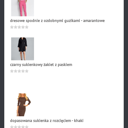
dresowe spodnie z ozdobnymi guzikami - amarantowe
199.90
zł
Oceniono
0
na
5
czarny sukienkowy żakiet z paskiem
299.00
zł
Oceniono
0
na
5
dopasowana sukienka z rozcięciem - khaki