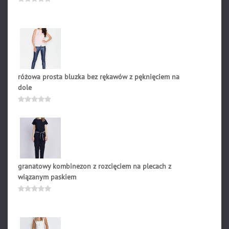
279.00
zł
Oceniono
0
na
5
różowa prosta bluzka bez rękawów z pęknięciem na
dole
159.00
zł
Oceniono
0
na
5
granatowy kombinezon z rozcięciem na plecach z
wiązanym paskiem
169.00
zł
Oceniono
0
na
5