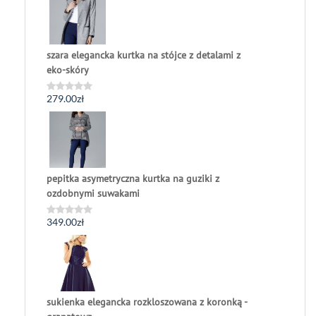
5
szara elegancka kurtka na stójce z detalami z
eko-skóry
279.00
zł
Oceniono
0
na
5
pepitka asymetryczna kurtka na guziki z
ozdobnymi suwakami
349.00
zł
Oceniono
0
na
5
sukienka elegancka rozkloszowana z koronką -