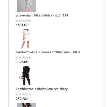
plisowana midi spódnica - wzór 114
169.00
zł
Oceniono
0
na
5
rozkloszowana sukienka z falbankami - biała
189.90
zł
Oceniono
0
na
5
kombinezon z dodatkiem eco-skóry
289.90
zł
Oceniono
0
na