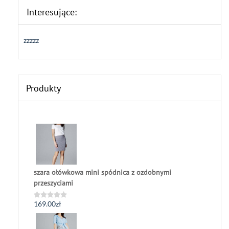
Interesujące:
zzzzz
Produkty
szara ołówkowa mini spódnica z ozdobnymi
przeszyciami
169.00
zł
Oceniono
0
na
5