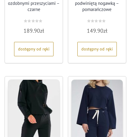
ozdobnymi przeszyciami –
podwiniętą nogawką –
czarne
pomarańczowe
Oceniono
Oceniono
189.90
zł
149.90
zł
0
0
na
na
5
5
dostępny od ręki
dostępny od ręki