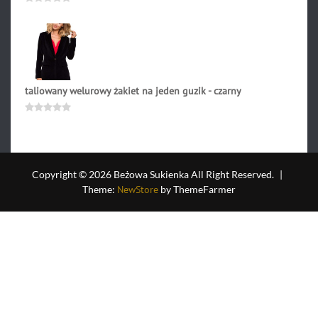
179.90
zł
Oceniono
0
na
5
taliowany welurowy żakiet na jeden guzik - czarny
367.90
zł
Oceniono
0
na
5
Copyright © 2026 Beżowa Sukienka All Right Reserved.
|
Theme:
NewStore
by ThemeFarmer