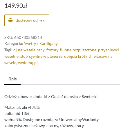
149.90
zł
dostępny od ręki
SKU:
650730368214
Kategoria:
Swetry / Kardigany
Tagi:
dj na wesele ceny
,
fryzury ślubne rozpuszczone
,
przyspiewki
weselne
,
ślub cywilny w plenerze
,
upięcia krótkich włosów na
wesele
,
wedding.pl
Opis
Odzież, obuwie, dodatki > Odzież damska > Sweterki
Materiał: akryl 78%
poliamid 13%
wełna 9%.Dostępne rozmiary: Uniwersalny.Warianty
kolorystyczne: beżowy, czarny, różowy, szary.