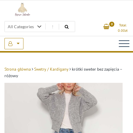
Skip
to
content
Beżowa Sukienka
0
Total
0.00
zł
Strona główna
Swetry / Kardigany
krótki sweter bez zapięcia –
różowy