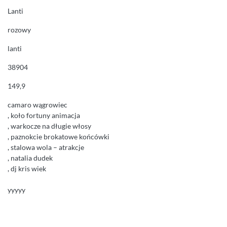
Lanti
rozowy
lanti
38904
149,9
camaro wągrowiec
, koło fortuny animacja
, warkocze na długie włosy
, paznokcie brokatowe końcówki
, stalowa wola – atrakcje
, natalia dudek
, dj kris wiek
yyyyy