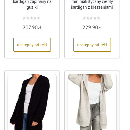
kardigan zapinany na
minimalistyczny ciepły
guziki
kardigan z kieszeniami
Oceniono
Oceniono
207.90
zł
229.90
zł
0
0
na
na
5
5
dostępny od ręki
dostępny od ręki