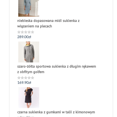
5
niebieska dopasowana midi sukienka z
wiązaniem na plecach
289.00
zł
Oceniono
0
na
5
szaro-żółta sportowa sukienka z długim rękawem
z obfitym golfem
169.90
zł
Oceniono
0
na
5
czarna sukienka z gumkami w talii z kimonowym