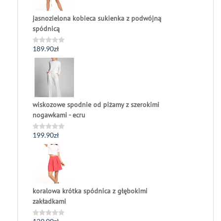
jasnozielona kobieca sukienka z podwójną
spódnicą
189.90
zł
Oceniono
0
na
5
wiskozowe spodnie od piżamy z szerokimi
nogawkami - ecru
199.90
zł
Oceniono
0
na
5
koralowa krótka spódnica z głębokimi
zakładkami