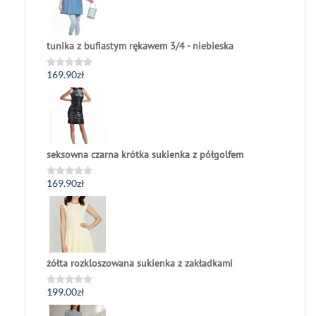
tunika z bufiastym rękawem 3/4 - niebieska
169.90
zł
Oceniono
0
na
5
seksowna czarna krótka sukienka z półgolfem
169.90
zł
Oceniono
0
na
5
żółta rozkloszowana sukienka z zakładkami
199.00
zł
Oceniono
0
na