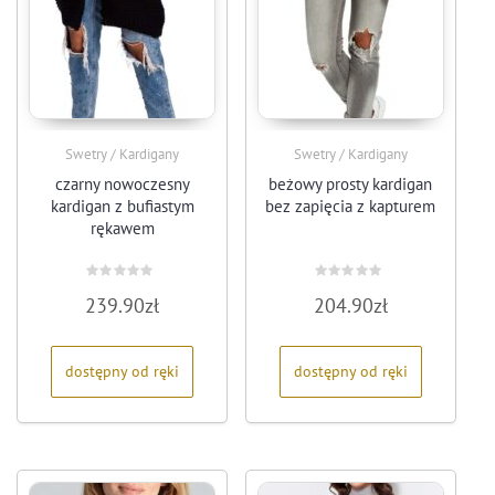
Swetry / Kardigany
Swetry / Kardigany
czarny nowoczesny
beżowy prosty kardigan
kardigan z bufiastym
bez zapięcia z kapturem
rękawem
Oceniono
Oceniono
239.90
zł
204.90
zł
0
0
na
na
5
5
dostępny od ręki
dostępny od ręki