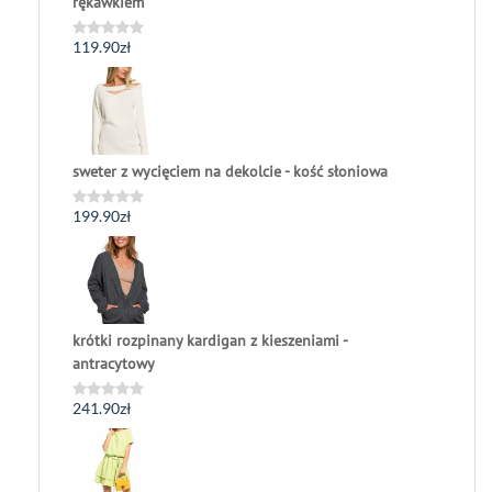
rękawkiem
119.90
zł
Oceniono
0
na
5
sweter z wycięciem na dekolcie - kość słoniowa
199.90
zł
Oceniono
0
na
5
krótki rozpinany kardigan z kieszeniami -
antracytowy
241.90
zł
Oceniono
0
na
5