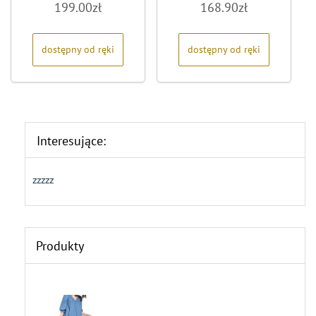
199.00
zł
168.90
zł
0
0
na
na
5
5
dostępny od ręki
dostępny od ręki
Interesujące:
zzzzz
Produkty