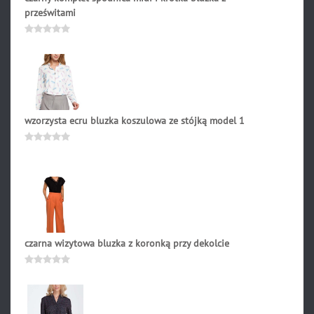
prześwitami
199.00
zł
Oceniono
0
na
5
wzorzysta ecru bluzka koszulowa ze stójką model 1
154.90
zł
Oceniono
0
na
5
czarna wizytowa bluzka z koronką przy dekolcie
187.90
zł
Oceniono
0
na
5