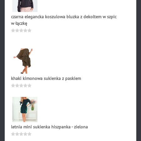
czarna elegancka koszulowa bluzka z dekoltem w szpic
w łączkę
121.90
zł
Oceniono
0
na
5
khaki kimonowa sukienka z paskiem
169.90
zł
Oceniono
0
na
5
letnia mini sukienka hiszpanka - zielona
151.90
zł
Oceniono