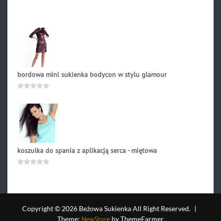
0
na
5
bordowa mini sukienka bodycon w stylu glamour
239.90
zł
Oceniono
0
na
5
koszulka do spania z aplikacją serca - miętowa
49.90
zł
Oceniono
0
na
5
Copyright © 2026 Beżowa Sukienka All Right Reserved.
|
Theme:
NewStore
by ThemeFarmer