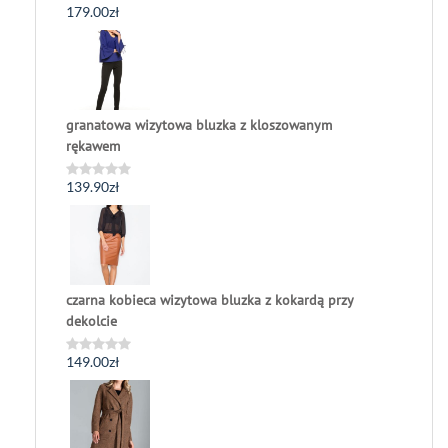
179.00
zł
Oceniono
0
na
5
granatowa wizytowa bluzka z kloszowanym
rękawem
139.90
zł
Oceniono
0
na
5
czarna kobieca wizytowa bluzka z kokardą przy
dekolcie
149.00
zł
Oceniono
0
na
5