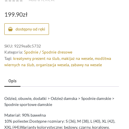
199.90
zł
dostępny od ręki
SKU:
9229ea8c5732
Kategoria:
Spodnie / Spodnie dresowe
Tagi:
kreatywny prezent na ślub
,
makijaż na wesele
,
modlitwa
wiernych na ślub
,
organizacja wesela
,
zabawy na wesele
Opis
Odzież, obuwie, dodatki > Odzież damska > Spodnie damskie >
Spodnie sportowe damskie
Materiał: 90% bawełna
10% poliester.Dostępne rozmiary: S (36), M (38), L (40), XL (42),
XXL (44).Warianty kolorystyczne: beżowy, czarny, koralowy,