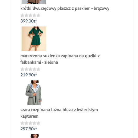
krótki dwurzędowy płaszcz z paskiem - brązowy
399.00
zł
Oceniono
0
na
5
marszczona sukienka zapinana na guziki z
falbankami - zielona
219.90
zł
Oceniono
0
na
5
szara rozpinana luźna bluza z kwiecistym
kapturem
297.90
zł
Oceniono
0