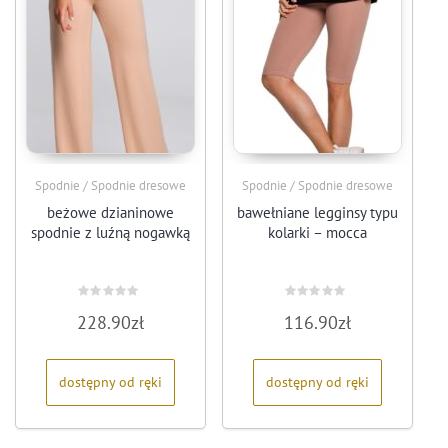
Spodnie / Spodnie dresowe
Spodnie / Spodnie dresowe
beżowe dzianinowe
bawełniane legginsy typu
spodnie z luźną nogawką
kolarki – mocca
Oceniono
Oceniono
228.90
zł
116.90
zł
0
0
na
na
5
5
dostępny od ręki
dostępny od ręki