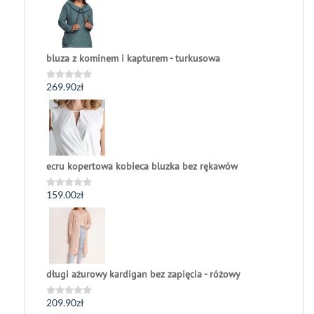
na
5
bluza z kominem i kapturem - turkusowa
269.90
zł
Oceniono
0
na
5
ecru kopertowa kobieca bluzka bez rękawów
159.00
zł
Oceniono
0
na
5
długi ażurowy kardigan bez zapięcia - różowy
209.90
zł
Oceniono