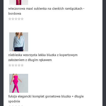
wieczorowa maxi sukienka na cienkich ramiączkach -
bordowa
263.90
zł
Oceniono
0
na
5
niebieska wzorzysta lekka bluzka z kopertowym
założeniem z długim rękawem
169.00
zł
Oceniono
0
na
5
fuksja elegancki komplet gorsetowa bluzka + długie
spodnie