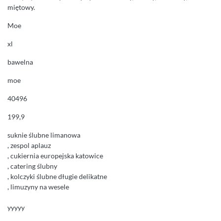
miętowy.
Moe
xl
bawelna
moe
40496
199,9
suknie ślubne limanowa
, zespol aplauz
, cukiernia europejska katowice
, catering ślubny
, kolczyki ślubne długie delikatne
, limuzyny na wesele
yyyyy