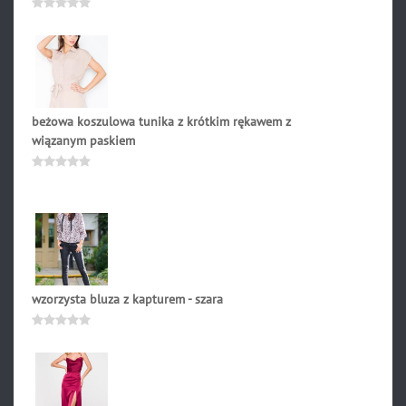
189.90
zł
Oceniono
0
na
5
beżowa koszulowa tunika z krótkim rękawem z
wiązanym paskiem
169.00
zł
Oceniono
0
na
5
wzorzysta bluza z kapturem - szara
199.90
zł
Oceniono
0
na
5