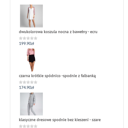
dwukolorowa koszula nocna z bawełny - ecru
199.90
zł
Oceniono
0
na
5
czarna krótkie spódnico -spodnie z falbanką
174.90
zł
Oceniono
0
na
5
klasyczne dresowe spodnie bez kieszeni - szare