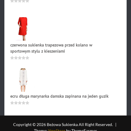
259.00
zł
Oceniono
0
na
5
czerwona sukienka trapezowa przed kolano w
sportowym stylu z kieszeniami
206.90
zł
Oceniono
0
na
5
ecru długa marynarka damska zapinana na jeden guzik
251.90
zł
Oceniono
0
na
5
Copyright © 2026 Beżowa Sukienka All Right Reserved.
|
Theme:
NewStore
by ThemeFarmer