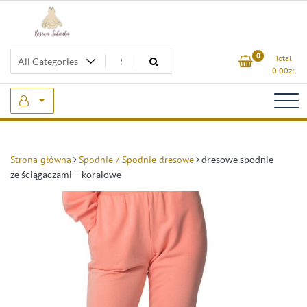
Skip
to
content
Beżowa Sukienka
0
Total
0.00
zł
Strona główna
Spodnie / Spodnie dresowe
dresowe spodnie
ze ściągaczami – koralowe