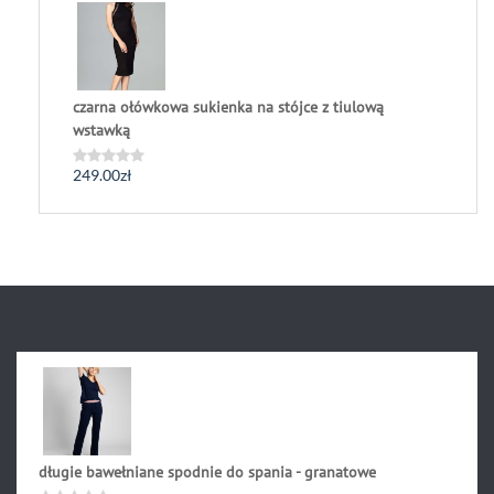
0
na
5
czarna ołówkowa sukienka na stójce z tiulową
wstawką
249.00
zł
Oceniono
0
na
5
długie bawełniane spodnie do spania - granatowe