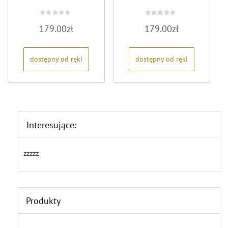
Oceniono
Oceniono
179.00
zł
179.00
zł
0
0
na
na
5
5
dostępny od ręki
dostępny od ręki
Interesujące:
zzzzz
Produkty