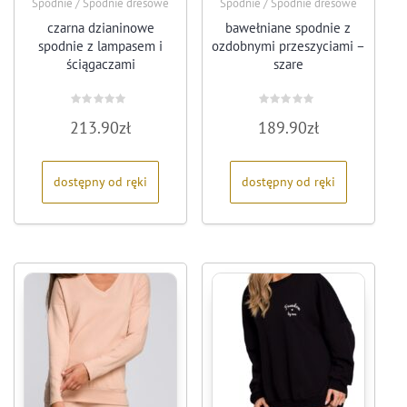
Spodnie / Spodnie dresowe
Spodnie / Spodnie dresowe
czarna dzianinowe
bawełniane spodnie z
spodnie z lampasem i
ozdobnymi przeszyciami –
ściągaczami
szare
Oceniono
Oceniono
213.90
zł
189.90
zł
0
0
na
na
5
5
dostępny od ręki
dostępny od ręki