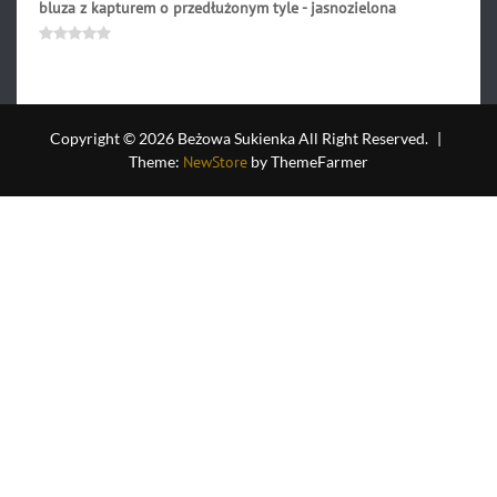
bluza z kapturem o przedłużonym tyle - jasnozielona
169.90
zł
Oceniono
0
na
5
Copyright © 2026 Beżowa Sukienka All Right Reserved.
|
Theme:
NewStore
by ThemeFarmer