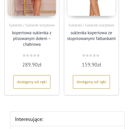
Sukienki / Sukienki wizytowe
Sukienki / Sukienki wizytowe
kopertowa sukienka z
sukienka kopertowa ze
plisowanym dołem –
stopniowanymi falbankami
chabrowa
Oceniono
Oceniono
289.90
zł
159.90
zł
0
0
na
na
5
5
dostępny od ręki
dostępny od ręki
Interesujące: