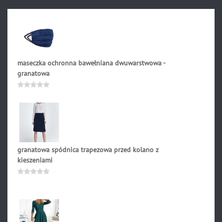
maseczka ochronna bawełniana dwuwarstwowa -
granatowa
24.90
zł
Oceniono
0
na
5
granatowa spódnica trapezowa przed kolano z
kieszeniami
119.90
zł
Oceniono
0
na
5