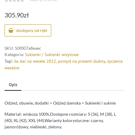
305.90
zł
dostępny od ręki
SKU:
50f007a8eaec
Kategoria:
Sukienki / Sukienki wizytowe
Tagi:
ile dać na wesele 2022
,
pomysł na prezent ślubny
,
życzenia
weselne
Opis
Odzież, obuwie, dodatki > Odzież damska > Sukienki i suknie
Materiał: wiskoza 100%.Dostępne rozmiary: S (36), M (38), L
(40), XL (42), XXL (44).Warianty kolorystyczne: czarny,
jasnoróżowy, niebieski, zielony.