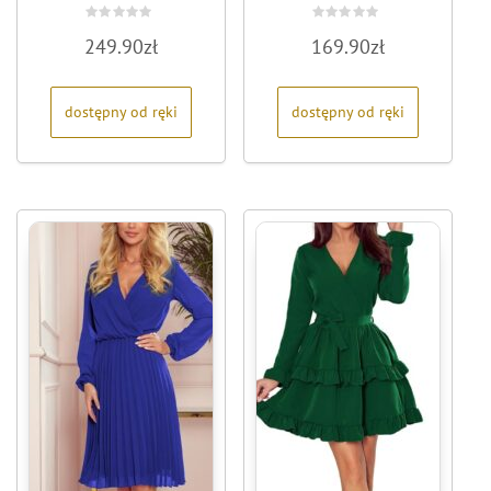
Oceniono
Oceniono
249.90
zł
169.90
zł
0
0
na
na
5
5
dostępny od ręki
dostępny od ręki