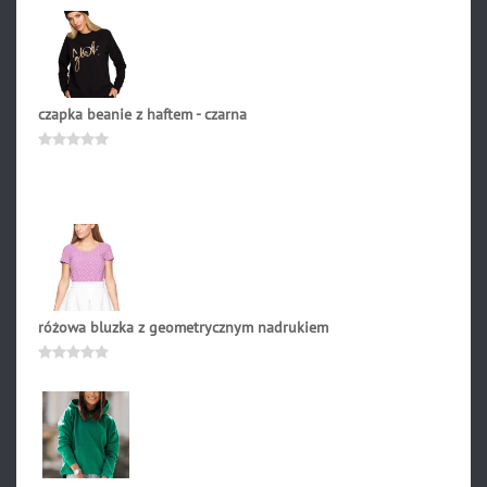
0
na
5
czapka beanie z haftem - czarna
79.90
zł
Oceniono
0
na
5
różowa bluzka z geometrycznym nadrukiem
149.00
zł
Oceniono
0
na
5