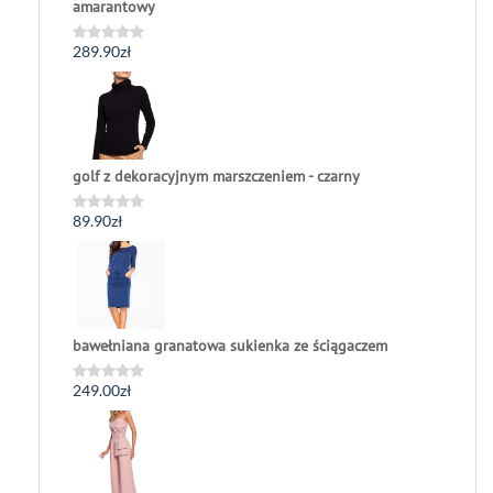
amarantowy
289.90
zł
Oceniono
0
na
5
golf z dekoracyjnym marszczeniem - czarny
89.90
zł
Oceniono
0
na
5
bawełniana granatowa sukienka ze ściągaczem
249.00
zł
Oceniono
0
na
5