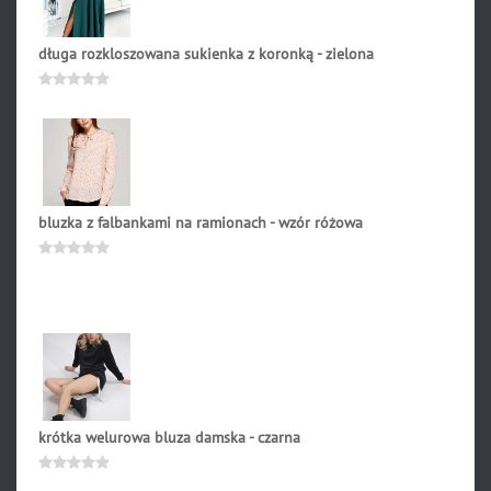
długa rozkloszowana sukienka z koronką - zielona
384.90
zł
Oceniono
0
na
5
bluzka z falbankami na ramionach - wzór różowa
121.90
zł
Oceniono
0
na
5
krótka welurowa bluza damska - czarna
169.00
zł
Oceniono