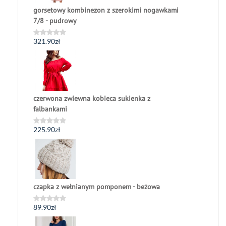
gorsetowy kombinezon z szerokimi nogawkami
7/8 - pudrowy
321.90
zł
Oceniono
0
na
5
czerwona zwiewna kobieca sukienka z
falbankami
225.90
zł
Oceniono
0
na
5
czapka z wełnianym pomponem - beżowa
89.90
zł
Oceniono
0
na