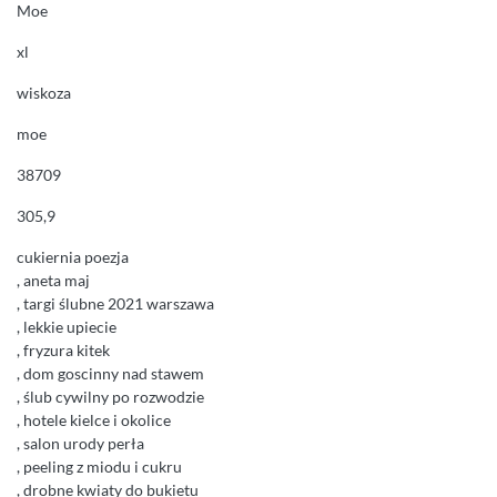
Moe
xl
wiskoza
moe
38709
305,9
cukiernia poezja
, aneta maj
, targi ślubne 2021 warszawa
, lekkie upiecie
, fryzura kitek
, dom goscinny nad stawem
, ślub cywilny po rozwodzie
, hotele kielce i okolice
, salon urody perła
, peeling z miodu i cukru
, drobne kwiaty do bukietu