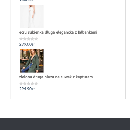
Oceniono
0
na
5
ecru sukienka długa elegancka z falbankami
299.00
zł
Oceniono
0
na
5
zielona długa bluza na suwak z kapturem
294.90
zł
Oceniono
0
na
5