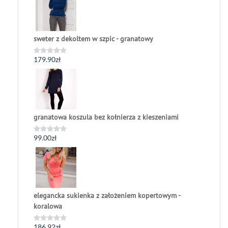
5
sweter z dekoltem w szpic - granatowy
179.90
zł
Oceniono
0
na
5
granatowa koszula bez kołnierza z kieszeniami
99.00
zł
Oceniono
0
na
5
elegancka sukienka z założeniem kopertowym -
koralowa
186.92
zł