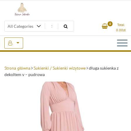
Skip
to
content
Beżowa Sukienka
0
Total
0.00
zł
Strona główna
Sukienki / Sukienki wizytowe
długa sukienka z
dekoltem v – pudrowa