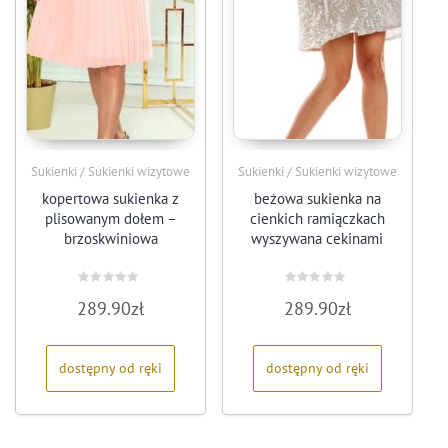
Sukienki / Sukienki wizytowe
Sukienki / Sukienki wizytowe
kopertowa sukienka z
beżowa sukienka na
plisowanym dołem –
cienkich ramiączkach
brzoskwiniowa
wyszywana cekinami
Oceniono
Oceniono
289.90
zł
289.90
zł
0
0
na
na
5
5
dostępny od ręki
dostępny od ręki