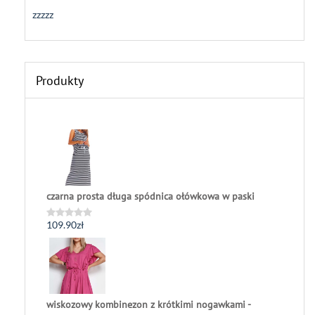
zzzzz
Produkty
czarna prosta długa spódnica ołówkowa w paski
109.90
zł
Oceniono
0
na
5
wiskozowy kombinezon z krótkimi nogawkami -