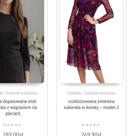
ki / Sukienki wizytowe
Sukienki / Sukienki wizytowe
na dopasowana midi
rozkloszowana zwiewna
nka z wiązaniem na
sukienka w kwiaty – model 2
plecach
Oceniono
Oceniono
289.00
zł
269.90
zł
0
0