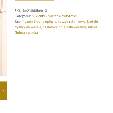
SKU:
be218d8beb10
Kategoria:
Sukienki / Sukienki wizytowe
Tagi:
fryzury ślubne upięcia
,
koszyk ratunkowy
,
krótkie
fryzury na wesele
,
pastelove pola
,
sala.weselna
,
suknia
ślubna syrenka