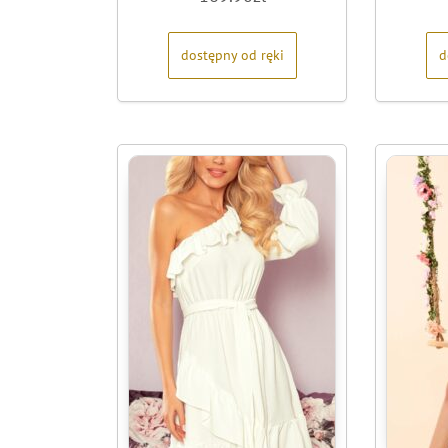
na
5
dostępny od ręki
d