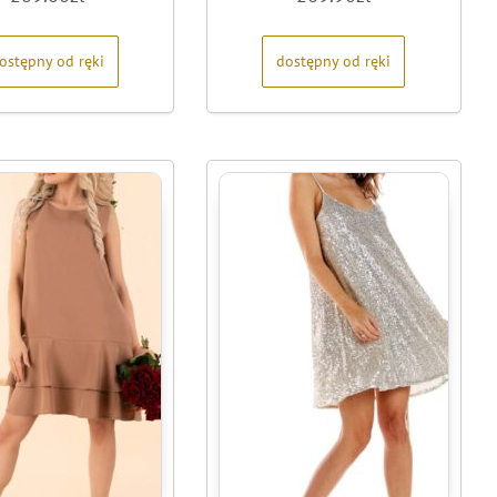
na
na
5
5
ostępny od ręki
dostępny od ręki