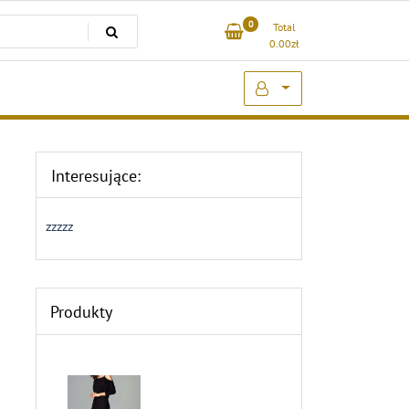
0
Total
0.00
zł
Interesujące:
zzzzz
Produkty