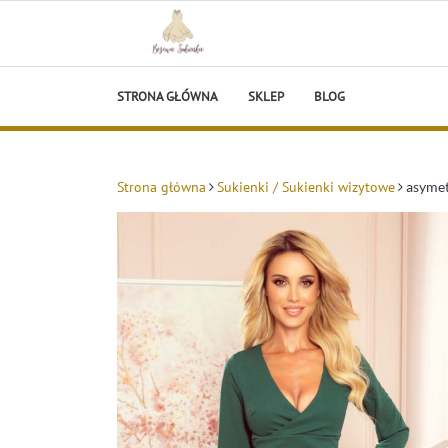
Skip
to
content
Beżowa Sukienka
STRONA GŁÓWNA
SKLEP
BLOG
Strona główna
Sukienki / Sukienki wizytowe
asymet