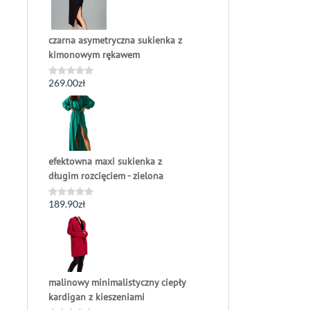
czarna asymetryczna sukienka z
kimonowym rękawem
269.00
zł
Oceniono
0
na
5
efektowna maxi sukienka z
długim rozcięciem - zielona
189.90
zł
Oceniono
0
na
5
malinowy minimalistyczny ciepły
kardigan z kieszeniami