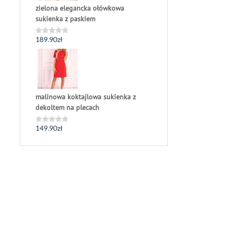
zielona elegancka ołówkowa
sukienka z paskiem
189.90
zł
Oceniono
0
na
5
malinowa koktajlowa sukienka z
dekoltem na plecach
149.90
zł
Oceniono
0
na
5