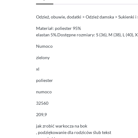
Odzież, obuwie, dodatki > Odzież damska > Sukienki i
Materiał: poliester 95%
elastan 5%.Dostępne rozmiary: S (36), M (38), L (40), 
Numoco
zielony
xl
poliester
numoco
32560
209,9
jak zrobić warkocza na bok
, podziękowanie dla rodziców ślub tekst