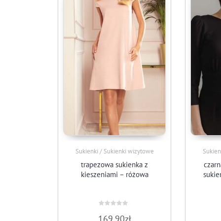
Sukienki / Sukienki wizytowe
Sukien
trapezowa sukienka z
czar
kieszeniami – różowa
sukie
Oceniono
169.90
zł
0