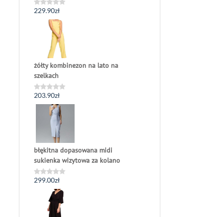
229.90
zł
Oceniono
0
na
5
żółty kombinezon na lato na
szelkach
203.90
zł
Oceniono
0
na
5
błękitna dopasowana midi
sukienka wizytowa za kolano
299.00
zł
Oceniono
0
na
5