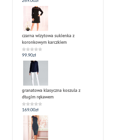
269.00
zł
Oceniono
0
na
5
czarna wizytowa sukienka z
koronkowym karczkiem
99.90
zł
Oceniono
0
na
5
granatowa klasyczna koszula z
długim rękawem
169.00
zł
Oceniono
0
na
5