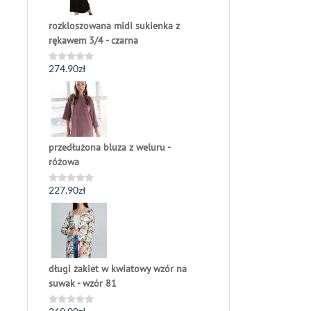
rozkloszowana midi sukienka z
rękawem 3/4 - czarna
274.90
zł
Oceniono
0
na
5
przedłużona bluza z weluru -
różowa
227.90
zł
Oceniono
0
na
5
długi żakiet w kwiatowy wzór na
suwak - wzór 81