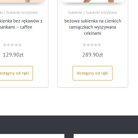
ki / Sukienki wizytowe
Sukienki / Sukienki wizytowe
ukienka bez rękawów z
beżowa sukienka na cienkich
bankami – caffee
ramiączkach wyszywana
cekinami
Oceniono
Oceniono
129.90
zł
289.90
zł
0
0
na
na
5
5
ostępny od ręki
dostępny od ręki