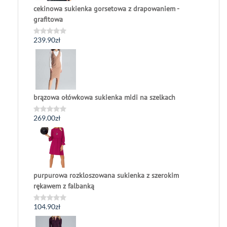
cekinowa sukienka gorsetowa z drapowaniem -
grafitowa
239.90
zł
Oceniono
0
na
5
brązowa ołówkowa sukienka midi na szelkach
269.00
zł
Oceniono
0
na
5
purpurowa rozkloszowana sukienka z szerokim
rękawem z falbanką
104.90
zł
Oceniono
0
na