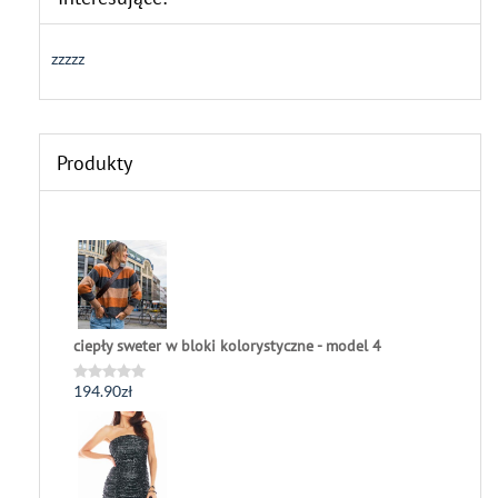
zzzzz
Produkty
ciepły sweter w bloki kolorystyczne - model 4
194.90
zł
Oceniono
0
na
5