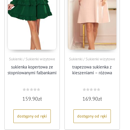
Sukienki / Sukienki wizytowe
Sukienki / Sukienki wizytowe
sukienka kopertowa ze
trapezowa sukienka z
stopniowanymi falbankami
kieszeniami – różowa
Oceniono
Oceniono
159.90
zł
169.90
zł
0
0
na
na
5
5
dostępny od ręki
dostępny od ręki