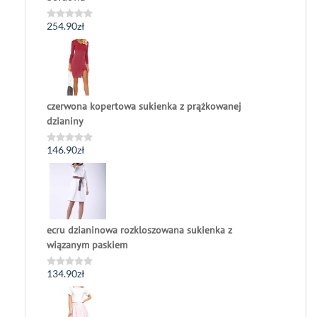
254.90
zł
Oceniono
0
na
5
czerwona kopertowa sukienka z prążkowanej
dzianiny
146.90
zł
Oceniono
0
na
5
ecru dzianinowa rozkloszowana sukienka z
wiązanym paskiem
134.90
zł
Oceniono
0
na
5