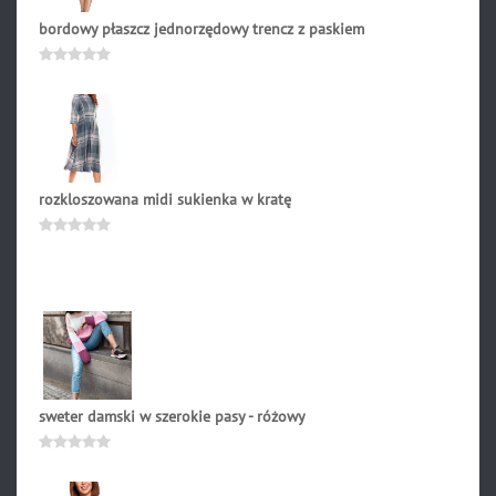
bordowy płaszcz jednorzędowy trencz z paskiem
316.90
zł
Oceniono
0
na
5
rozkloszowana midi sukienka w kratę
231.90
zł
Oceniono
0
na
5
sweter damski w szerokie pasy - różowy
209.90
zł
Oceniono
0
na