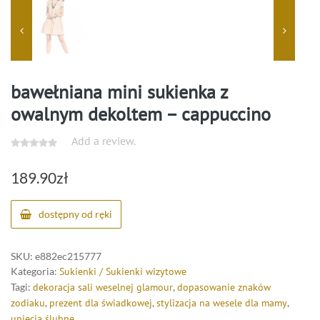
bawełniana mini sukienka z
owalnym dekoltem – cappuccino
Add a review.
189.90
zł
dostępny od ręki
SKU:
e882ec215777
Kategoria:
Sukienki / Sukienki wizytowe
Tagi:
dekoracja sali weselnej glamour
,
dopasowanie znaków
zodiaku
,
prezent dla świadkowej
,
stylizacja na wesele dla mamy
,
upięcia ślubne