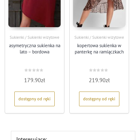
Sukienki / Sukienki wizytowe
Sukienki / Sukienki wizytowe
asymetryczna sukienka na
kopertowa sukienka w
lato – bordowa
panterkę na ramiączkach
Oceniono
Oceniono
179.90
zł
219.90
zł
0
0
na
na
5
5
dostępny od ręki
dostępny od ręki
Interesujące: