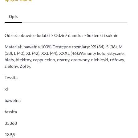
Opis
Odzież, obuwie, dodatki > Odzież damska > Sukienki i suknie
Materiał: bawełna 100%.Dostępne rozmiary: XS (34), S (36), M
(38), L (40), XL (42), XXL (44), XXXL (46).Warianty kolorystyczne:
biały, błękitny, cappuccino, czarny, czerwony, niebieski, różowy,
zielony, Żółty.
Tessita
xl
bawelna
tessita
35368
189,9