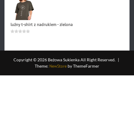
5
luźny t-shirt z nadrukiem - zielona
195.90
zł
Oceniono
0
na
5
Copyright © 2026 Beżowa Sukienka All Right Reserved.
|
Theme:
NewStore
by ThemeFarmer