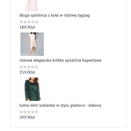
długa spódnica z koła w różowy zygzag
189.90
zł
Oceniono
0
na
5
różowa elegancka krótka spódnica kopertowa
159.00
zł
Oceniono
0
na
5
luźna mini sukienka w stylu glamour - zielona
399.90
zł
Oceniono
0
na
5