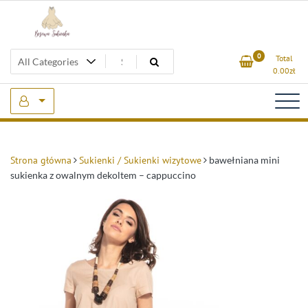
Skip
to
content
Beżowa Sukienka
0
Total
0.00
zł
Strona główna
Sukienki / Sukienki wizytowe
bawełniana mini
sukienka z owalnym dekoltem – cappuccino