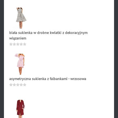
5
biała sukienka w drobne kwiatki z dekoracyjnym
wiązaniem
299.90
zł
Oceniono
0
na
5
asymetryczna sukienka z falbankami - wrzosowa
189.90
zł
Oceniono
0
na
5