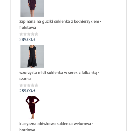
5
zapinana na guziki sukienka z kołnierzykiem -
fioletowa
289.00
zł
Oceniono
0
na
5
wzorzysta midi sukienka w serek z falbanką -
czarna
289.00
zł
Oceniono
0
na
5
klasyczna ołówkowa sukienka welurowa -
bordowa