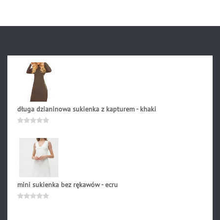
długa dzianinowa sukienka z kapturem - khaki
209.90
zł
Oceniono
0
na
5
mini sukienka bez rękawów - ecru
209.90
zł
Oceniono
0
na