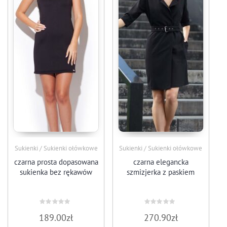
Sukienki / Sukienki ołówkowe
Sukienki / Sukienki ołówkowe
czarna prosta dopasowana
czarna elegancka
sukienka bez rękawów
szmizjerka z paskiem
Oceniono
Oceniono
189.00
zł
270.90
zł
0
0
na
na