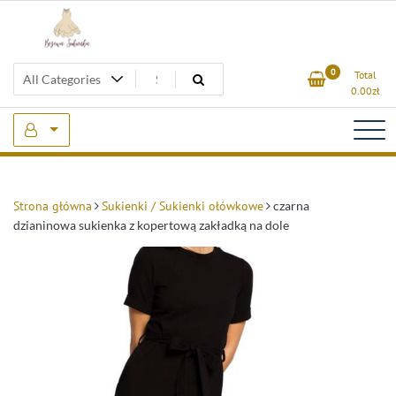
Skip
to
content
Beżowa Sukienka
0
Total
0.00
zł
Strona główna
Sukienki / Sukienki ołówkowe
czarna
dzianinowa sukienka z kopertową zakładką na dole