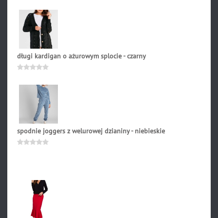
5
długi kardigan o ażurowym splocie - czarny
299.90
zł
Oceniono
0
na
5
spodnie joggers z welurowej dzianiny - niebieskie
199.90
zł
Oceniono
0
na
5