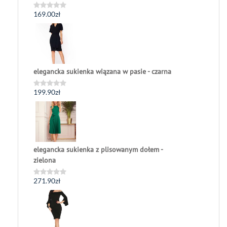
169.00
zł
Oceniono
0
na
5
elegancka sukienka wiązana w pasie - czarna
199.90
zł
Oceniono
0
na
5
elegancka sukienka z plisowanym dołem -
zielona
271.90
zł
Oceniono
0
na
5