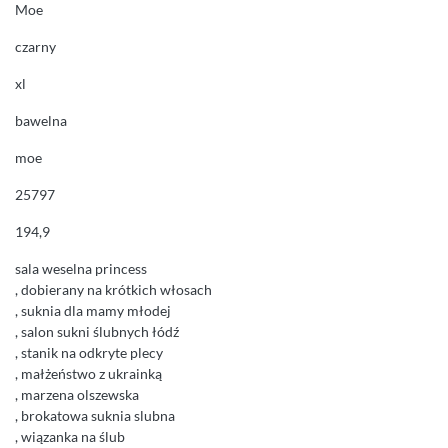
Moe
czarny
xl
bawelna
moe
25797
194,9
sala weselna princess
, dobierany na krótkich włosach
, suknia dla mamy młodej
, salon sukni ślubnych łódź
, stanik na odkryte plecy
, małżeństwo z ukrainką
, marzena olszewska
, brokatowa suknia slubna
, wiązanka na ślub