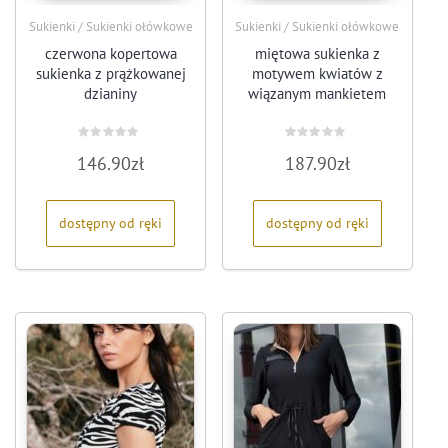
Sukienki / Sukienki ołówkowe
Sukienki / Sukienki ołówkowe
czerwona kopertowa
miętowa sukienka z
sukienka z prążkowanej
motywem kwiatów z
dzianiny
wiązanym mankietem
Oceniono
Oceniono
146.90
zł
187.90
zł
0
0
na
na
5
5
dostępny od ręki
dostępny od ręki