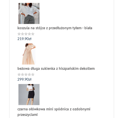
0
na
5
koszula na stójce z przedłużonym tyłem - biała
219.90
zł
Oceniono
0
na
5
beżowa długa sukienka z hiszpańskim dekoltem
299.90
zł
Oceniono
0
na
5
czarna ołówkowa mini spódnica z ozdobnymi
przeszyciami