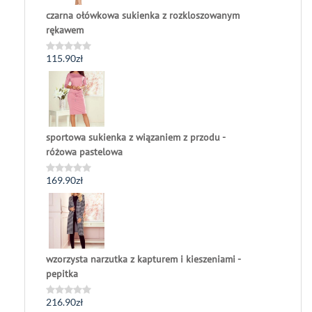
czarna ołówkowa sukienka z rozkloszowanym
rękawem
115.90
zł
Oceniono
0
na
5
sportowa sukienka z wiązaniem z przodu -
różowa pastelowa
169.90
zł
Oceniono
0
na
5
wzorzysta narzutka z kapturem i kieszeniami -
pepitka
216.90
zł
Oceniono