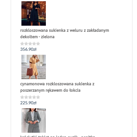
0
na
5
rozkloszowana sukienka z weluru z zakładanym
dekoltem - zielona
356.90
zł
Oceniono
0
na
5
cynamonowa rozkloszowana sukienka z
poszerzanym rękawem do łokcia
225.90
zł
Oceniono
0
na
5