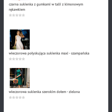
czarna sukienka z gumkami w talii z kimonowym
rękawkiem
119.90
zł
Oceniono
0
na
5
wieczorowa połyskująca sukienka maxi - szampańska
275.90
zł
Oceniono
0
na
5
wieczorowa sukienka szerokim dołem - zielona
197.91
zł
Oceniono
0
na