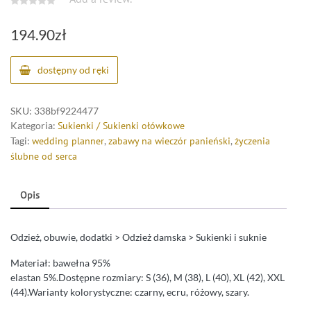
194.90
zł
dostępny od ręki
SKU:
338bf9224477
Kategoria:
Sukienki / Sukienki ołówkowe
Tagi:
wedding planner
,
zabawy na wieczór panieński
,
życzenia
ślubne od serca
Opis
Odzież, obuwie, dodatki > Odzież damska > Sukienki i suknie
Materiał: bawełna 95%
elastan 5%.Dostępne rozmiary: S (36), M (38), L (40), XL (42), XXL
(44).Warianty kolorystyczne: czarny, ecru, różowy, szary.