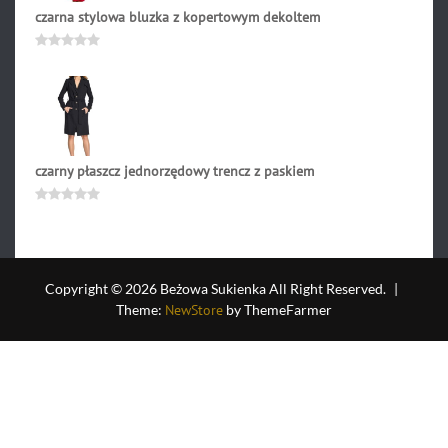
czarna stylowa bluzka z kopertowym dekoltem
137.90
zł
Oceniono
0
na
5
czarny płaszcz jednorzędowy trencz z paskiem
316.90
zł
Oceniono
0
na
5
Copyright © 2026 Beżowa Sukienka All Right Reserved.
|
Theme:
NewStore
by ThemeFarmer