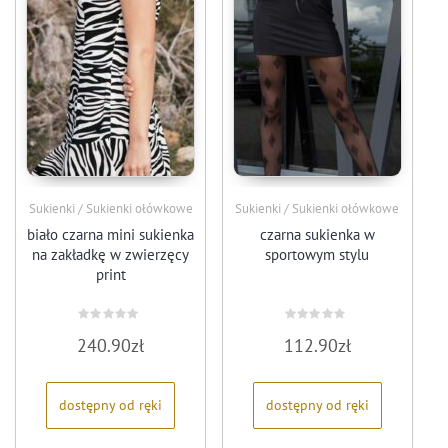
Sukienki / Sukienki ołówkowe
Sukienki / Sukienki ołówkowe
biało czarna mini sukienka
czarna sukienka w
na zakładkę w zwierzęcy
sportowym stylu
print
Oceniono
Oceniono
240.90
zł
112.90
zł
0
0
na
na
5
5
dostępny od ręki
dostępny od ręki