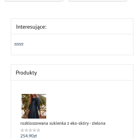
Interesujące:
zzzzz
Produkty
rozkloszowana sukienka z eko-skóry - zielona
254.90
zł
Oceniono