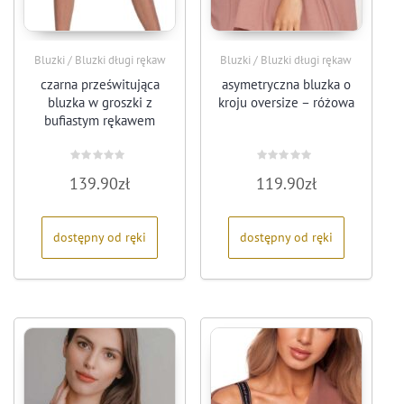
Bluzki / Bluzki długi rękaw
Bluzki / Bluzki długi rękaw
czarna prześwitująca
asymetryczna bluzka o
bluzka w groszki z
kroju oversize – różowa
bufiastym rękawem
Oceniono
Oceniono
139.90
zł
119.90
zł
0
0
na
na
5
5
dostępny od ręki
dostępny od ręki