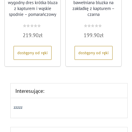
wygodny dres krótka bluza
bawełniana bluzka na
z kapturem i wąskie
zakładkę z kapturem –
spodnie – pomarańczowy
czarna
Oceniono
Oceniono
219.90
zł
199.90
zł
0
0
na
na
5
5
dostępny od ręki
dostępny od ręki
Interesujące:
zzzzz