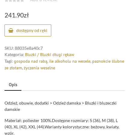
241.90
zł
dostępny od ręki
SKU:
88035e8a40c7
Kategoria:
Bluzki / Bluzki długi rękaw
Tagi:
gospoda nad rabą
,
ile alkoholu na wesele
,
paznokcie ślubne
ze złotem
,
życzenia weselne
Opis
Odzież, obuwie, dodatki > Odzież damska > Bluzki i bluzeczki
damskie
Materiał: poliester 100%.Dostępne rozmiary: S (36), M (38), L
(40), XL (42), XXL (44).Warianty kolorystyczne: beżowy, kwiaty,
wzór.