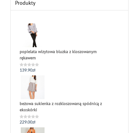
Produkty
popielata wizytowa bluzka z kloszowanym
rękawem
139.90
zł
Oceniono
0
na
5
beżowa sukienka z rozkloszowaną spódnicą z
ekoskórki
229.00
zł
Oceniono
0
na