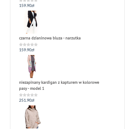
159.90
zł
Oceniono
0
na
5
czarna dzianinowa bluza - narzutka
159.90
zł
Oceniono
0
na
5
niezapinany kardigan z kapturem w kolorowe
pasy - model 1
251.90
zł
Oceniono
0
na
5