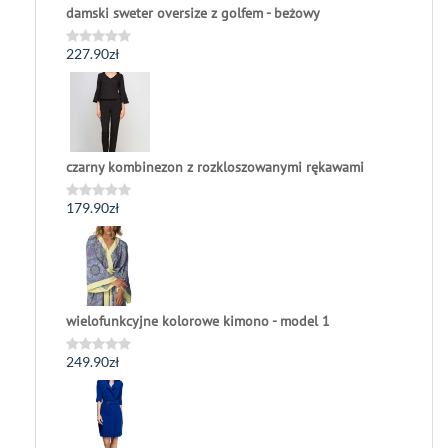
damski sweter oversize z golfem - beżowy
227.90
zł
Oceniono
0
na
5
czarny kombinezon z rozkloszowanymi rękawami
179.90
zł
Oceniono
0
na
5
wielofunkcyjne kolorowe kimono - model 1
249.90
zł
Oceniono
0
na
5