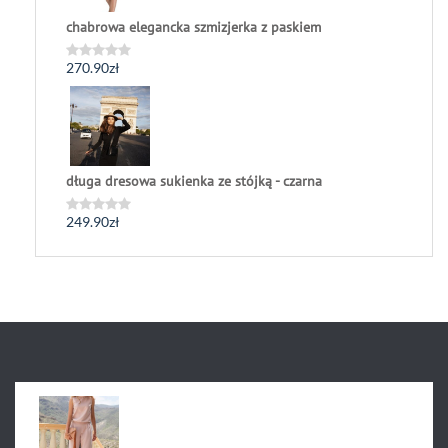
chabrowa elegancka szmizjerka z paskiem
270.90
zł
Oceniono
0
na
5
długa dresowa sukienka ze stójką - czarna
249.90
zł
Oceniono
0
na
5