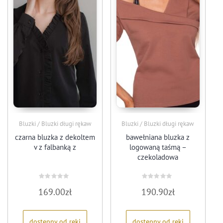
Bluzki / Bluzki długi rękaw
Bluzki / Bluzki długi rękaw
czarna bluzka z dekoltem
bawełniana bluzka z
v z falbanką z
logowaną taśmą –
czekoladowa
Oceniono
Oceniono
169.00
zł
190.90
zł
0
0
na
na
5
5
dostępny od ręki
dostępny od ręki