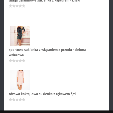
długa dzianinowa sukienka z kapturem - khaki
209.90
zł
Oceniono
0
na
5
sportowa sukienka z wiązaniem z przodu - zielona
welurowa
179.90
zł
Oceniono
0
na
5
różowa koktajlowa sukienka z rękawem 3/4
79.90
zł
Oceniono
0
na