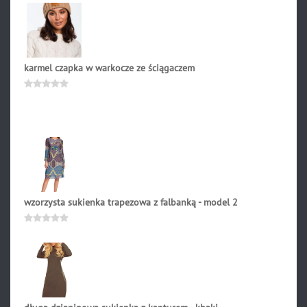
0
na
5
karmel czapka w warkocze ze ściągaczem
89.90
zł
Oceniono
0
na
5
wzorzysta sukienka trapezowa z falbanką - model 2
229.90
zł
Oceniono
0
na
5