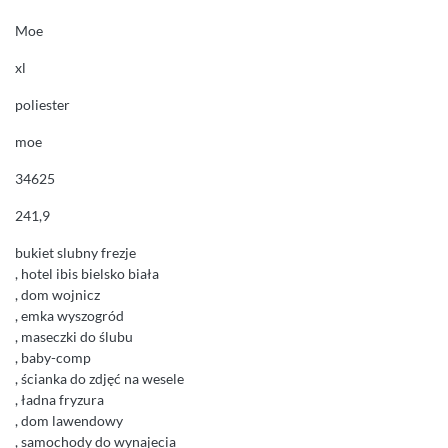
Moe
xl
poliester
moe
34625
241,9
bukiet slubny frezje
, hotel ibis bielsko biała
, dom wojnicz
, emka wyszogród
, maseczki do ślubu
, baby-comp
, ścianka do zdjęć na wesele
, ładna fryzura
, dom lawendowy
, samochody do wynajecia