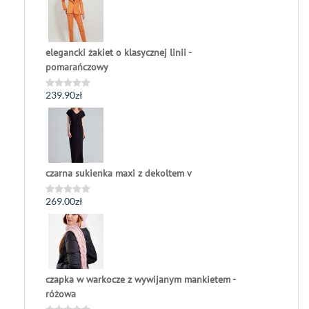
5
elegancki żakiet o klasycznej linii -
pomarańczowy
239.90
zł
Oceniono
0
na
5
czarna sukienka maxi z dekoltem v
269.00
zł
Oceniono
0
na
5
czapka w warkocze z wywijanym mankietem -
różowa