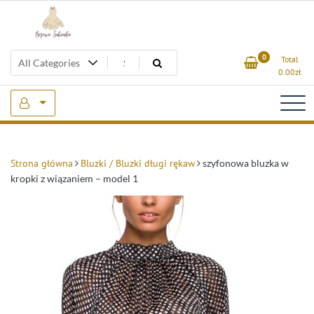
Skip
to
content
Beżowa Sukienka
0
Total
0.00
zł
Strona główna
Bluzki / Bluzki długi rękaw
szyfonowa bluzka w
kropki z wiązaniem – model 1