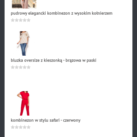
pudrowy elegancki kombinezon z wysokim kołnierzem
241.90
zł
Oceniono
0
na
5
bluzka oversize z kieszonką - brązowa w paski
39.90
zł
Oceniono
0
na
5
kombinezon w stylu safari - czerwony
287.90
zł
Oceniono