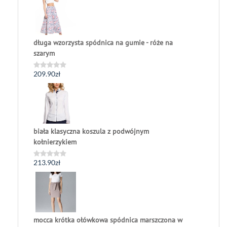
na
5
długa wzorzysta spódnica na gumie - róże na
szarym
209.90
zł
Oceniono
0
na
5
biała klasyczna koszula z podwójnym
kołnierzykiem
213.90
zł
Oceniono
0
na
5
mocca krótka ołówkowa spódnica marszczona w