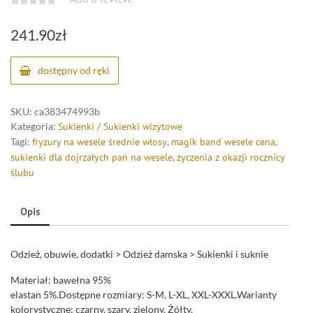
241.90
zł
dostępny od ręki
SKU:
ca383474993b
Kategoria:
Sukienki / Sukienki wizytowe
Tagi:
fryzury na wesele średnie włosy
,
magik band wesele cena
,
sukienki dla dojrzałych pań na wesele
,
życzenia z okazji rocznicy
ślubu
Opis
Odzież, obuwie, dodatki > Odzież damska > Sukienki i suknie
Materiał: bawełna 95%
elastan 5%.Dostępne rozmiary: S-M, L-XL, XXL-XXXL.Warianty
kolorystyczne: czarny, szary, zielony, Żółty.