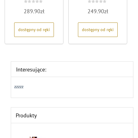
Oceniono
Oceniono
289.90
zł
249.90
zł
0
0
na
na
5
5
dostępny od ręki
dostępny od ręki
Interesujące:
zzzzz
Produkty