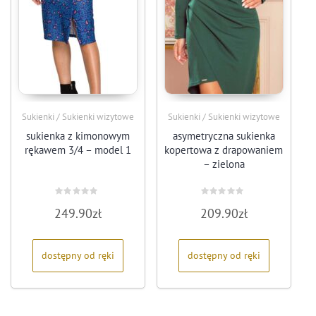
Sukienki / Sukienki wizytowe
Sukienki / Sukienki wizytowe
sukienka z kimonowym
asymetryczna sukienka
rękawem 3/4 – model 1
kopertowa z drapowaniem
– zielona
Oceniono
Oceniono
249.90
zł
209.90
zł
0
0
na
na
5
5
dostępny od ręki
dostępny od ręki