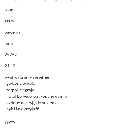
Moe
szary
bawelna
moe
25769
241,9
wystrój bramy weselnej
, gwiazdy wesela
, zespół alegrajo
, hotel belvedere zakopane opinie
, ozdoby na szyję do sukienki
, byk i lew przyjaźń
yyyyy