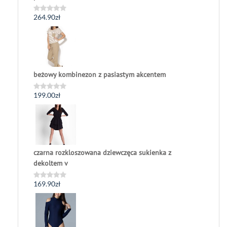
264.90
zł
Oceniono
0
na
5
beżowy kombinezon z pasiastym akcentem
199.00
zł
Oceniono
0
na
5
czarna rozkloszowana dziewczęca sukienka z
dekoltem v
169.90
zł
Oceniono
0
na
5