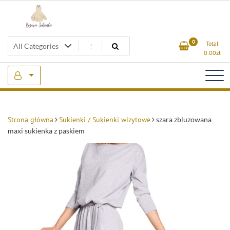
Skip
to
content
Beżowa Sukienka
0
Total
0.00
zł
Strona główna
Sukienki / Sukienki wizytowe
szara zbluzowana
maxi sukienka z paskiem