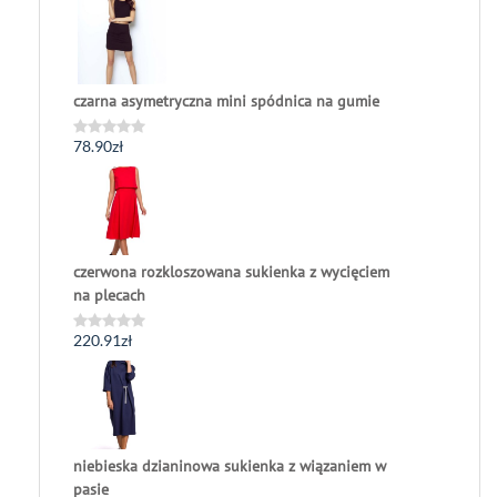
czarna asymetryczna mini spódnica na gumie
78.90
zł
Oceniono
0
na
5
czerwona rozkloszowana sukienka z wycięciem
na plecach
220.91
zł
Oceniono
0
na
5
niebieska dzianinowa sukienka z wiązaniem w
pasie