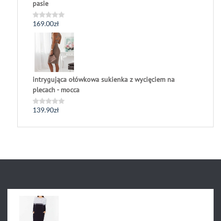
pasie
169.00
zł
Oceniono
0
na
5
intrygująca ołówkowa sukienka z wycięciem na
plecach - mocca
139.90
zł
Oceniono
0
na
5