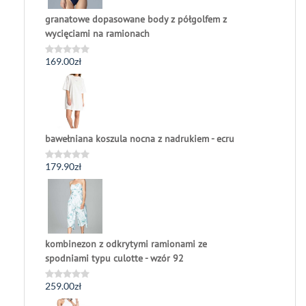
granatowe dopasowane body z półgolfem z
wycięciami na ramionach
169.00
zł
Oceniono
0
na
5
bawełniana koszula nocna z nadrukiem - ecru
179.90
zł
Oceniono
0
na
5
kombinezon z odkrytymi ramionami ze
spodniami typu culotte - wzór 92
259.00
zł
Oceniono
0