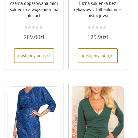
czarna dopasowana midi
luźna sukienka bez
sukienka z wiązaniem na
rękawów z falbankami –
plecach
pistacjowa
Oceniono
Oceniono
289.00
zł
129.90
zł
0
0
na
na
5
5
dostępny od ręki
dostępny od ręki