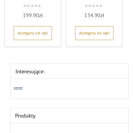
Oceniono
Oceniono
199.90
zł
134.90
zł
0
0
na
na
5
5
dostępny od ręki
dostępny od ręki
Interesujące:
zzzzz
Produkty