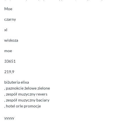
Moe
czarny
xl
wiskoza
moe
33651
219,9
biżuteria elixa
, paznokcie żelowe zielone
, zespół muzyczny revers
, zespół muzyczny baciary
, hotel orle promocje
yyyyy