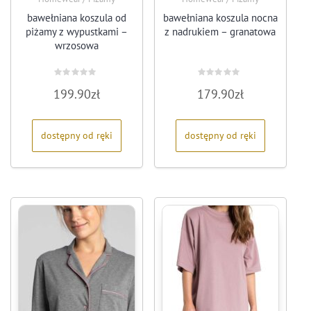
bawełniana koszula od
bawełniana koszula nocna
piżamy z wypustkami –
z nadrukiem – granatowa
wrzosowa
Oceniono
Oceniono
199.90
zł
179.90
zł
0
0
na
na
5
5
dostępny od ręki
dostępny od ręki