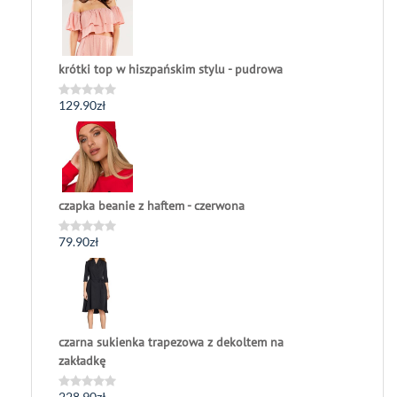
5
krótki top w hiszpańskim stylu - pudrowa
129.90
zł
Oceniono
0
na
5
czapka beanie z haftem - czerwona
79.90
zł
Oceniono
0
na
5
czarna sukienka trapezowa z dekoltem na
zakładkę
228.90
zł