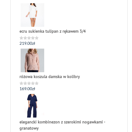
ecru sukienka tulipan z rękawem 3/4
219.00
zł
Oceniono
0
na
5
różowa koszula damska w kolibry
169.00
zł
Oceniono
0
na
5
elegancki kombinezon z szerokimi nogawkami -
granatowy