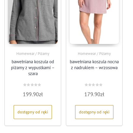
Homewear / Piżamy
Homewear / Piżamy
bawełniana koszula od
bawełniana koszula nocna
piżamy z wypustkami –
z nadrukiem – wrzosowa
szara
Oceniono
Oceniono
199.90
zł
179.90
zł
0
0
na
na
5
5
dostępny od ręki
dostępny od ręki