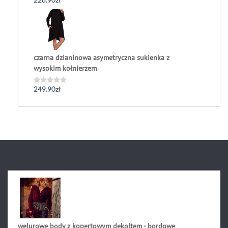
Oceniono
0
na
5
czarna dzianinowa asymetryczna sukienka z
wysokim kołnierzem
249.90
zł
Oceniono
0
na
5
welurowe body z kopertowym dekoltem - bordowe