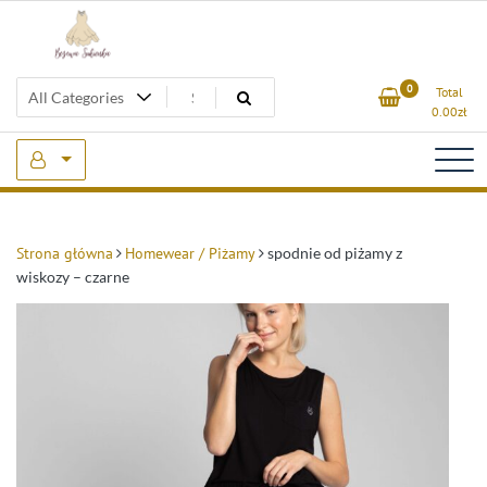
Skip
to
content
Beżowa Sukienka
0
Total
0.00
zł
Strona główna
Homewear / Piżamy
spodnie od piżamy z
wiskozy – czarne