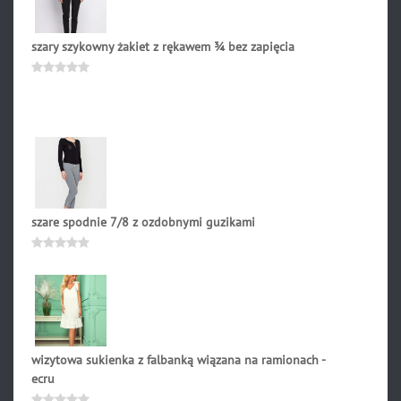
szary szykowny żakiet z rękawem ¾ bez zapięcia
164.90
zł
Oceniono
0
na
5
szare spodnie 7/8 z ozdobnymi guzikami
169.00
zł
Oceniono
0
na
5
wizytowa sukienka z falbanką wiązana na ramionach -
ecru