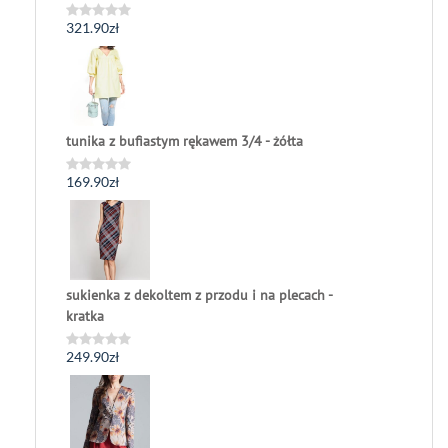
321.90
zł
Oceniono
0
na
5
tunika z bufiastym rękawem 3/4 - żółta
169.90
zł
Oceniono
0
na
5
sukienka z dekoltem z przodu i na plecach -
kratka
249.90
zł
Oceniono
0
na
5