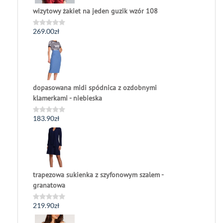
wizytowy żakiet na jeden guzik wzór 108
269.00
zł
Oceniono
0
na
5
dopasowana midi spódnica z ozdobnymi
klamerkami - niebieska
183.90
zł
Oceniono
0
na
5
trapezowa sukienka z szyfonowym szalem -
granatowa
219.90
zł
Oceniono
0
na