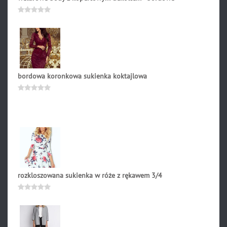
241.90
zł
Oceniono
0
na
5
bordowa koronkowa sukienka koktajlowa
239.90
zł
Oceniono
0
na
5
rozkloszowana sukienka w róże z rękawem 3/4
179.90
zł
Oceniono
0
na
5