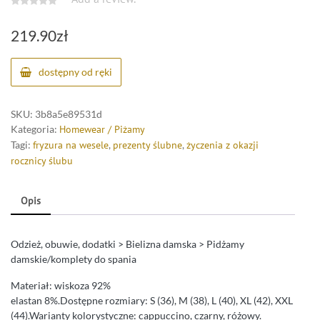
219.90
zł
dostępny od ręki
SKU:
3b8a5e89531d
Kategoria:
Homewear / Piżamy
Tagi:
fryzura na wesele
,
prezenty ślubne
,
życzenia z okazji
rocznicy ślubu
Opis
Odzież, obuwie, dodatki > Bielizna damska > Pidżamy
damskie/komplety do spania
Materiał: wiskoza 92%
elastan 8%.Dostępne rozmiary: S (36), M (38), L (40), XL (42), XXL
(44).Warianty kolorystyczne: cappuccino, czarny, różowy.