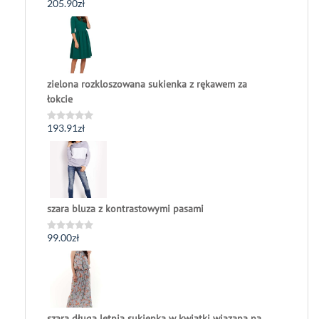
205.90
zł
Oceniono
0
na
5
zielona rozkloszowana sukienka z rękawem za
łokcie
193.91
zł
Oceniono
0
na
5
szara bluza z kontrastowymi pasami
99.00
zł
Oceniono
0
na
5
szara długa letnia sukienka w kwiatki wiązana na