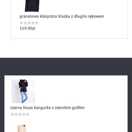
granatowa klasyczna bluzka z długim rękawem
159.90
zł
Oceniono
0
na
5
czarna bluza kangurka z szerokim golfem
161.90
zł
Oceniono
0
na