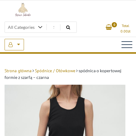
Skip
to
content
Beżowa Sukienka
0
Total
0.00
zł
Strona główna
Spódnice / Ołówkowe
spódnica o kopertowej
formie z szarfą – czarna