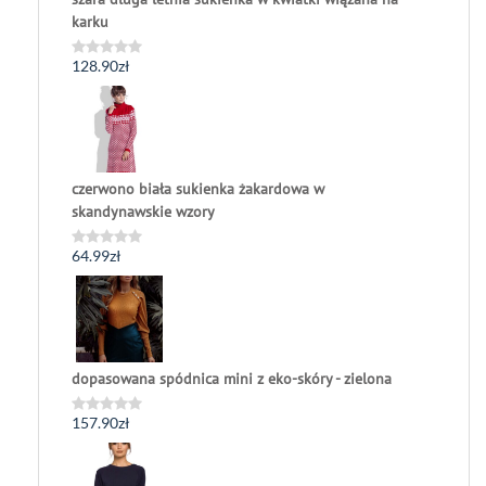
karku
128.90
zł
Oceniono
0
na
5
czerwono biała sukienka żakardowa w
skandynawskie wzory
64.99
zł
Oceniono
0
na
5
dopasowana spódnica mini z eko-skóry - zielona
157.90
zł
Oceniono
0
na
5