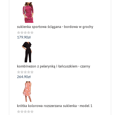
0
na
5
sukienka sportowa ściągana - bordowa w grochy
179.90
zł
Oceniono
0
na
5
kombinezon z pelerynką i łańcuszkiem - czarny
264.90
zł
Oceniono
0
na
5
krótka kolorowa rozszerzana sukienka - model 1