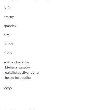
Nife
czarny
spandex
nife
35991
181,9
ściana z kwiatow
, bielizna rzeszów
, eukaliptus silver dollar
, lustro fotobudka
yyyyy