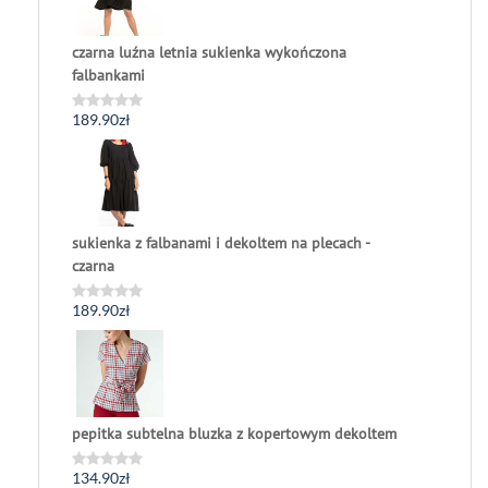
czarna luźna letnia sukienka wykończona
falbankami
189.90
zł
Oceniono
0
na
5
sukienka z falbanami i dekoltem na plecach -
czarna
189.90
zł
Oceniono
0
na
5
pepitka subtelna bluzka z kopertowym dekoltem
134.90
zł
Oceniono