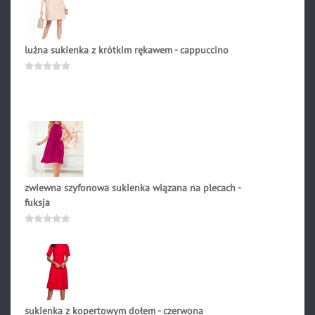
5
luźna sukienka z krótkim rękawem - cappuccino
179.90
zł
Oceniono
0
na
5
zwiewna szyfonowa sukienka wiązana na plecach -
fuksja
219.90
zł
Oceniono
0
na
5
sukienka z kopertowym dołem - czerwona