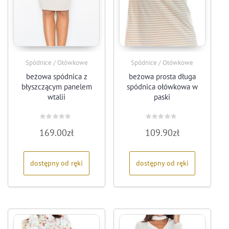
Spódnice / Ołówkowe
Spódnice / Ołówkowe
beżowa spódnica z
beżowa prosta długa
błyszczącym panelem
spódnica ołówkowa w
wtalii
paski
Oceniono
Oceniono
169.00
zł
109.90
zł
0
0
na
na
5
5
dostępny od ręki
dostępny od ręki