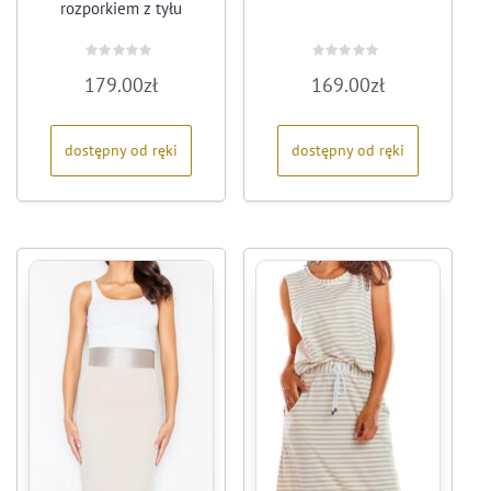
rozporkiem z tyłu
Oceniono
Oceniono
179.00
zł
169.00
zł
0
0
na
na
5
5
dostępny od ręki
dostępny od ręki