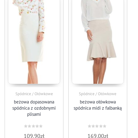
Spódnice / Ołówkowe
Spódnice / Ołówkowe
beżowa dopasowana
beżowa ołówkowa
spódnica z ozdobnymi
spódnica midi z falbanką
plisami
Oceniono
Oceniono
109.90
zł
169.00
zł
0
0