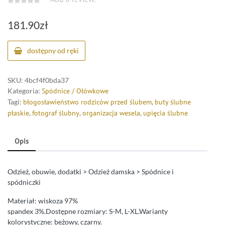
181.90
zł
dostępny od ręki
SKU:
4bcf4f0bda37
Kategoria:
Spódnice / Ołówkowe
Tagi:
błogosławieństwo rodziców przed ślubem
,
buty ślubne
płaskie
,
fotograf ślubny
,
organizacja wesela
,
upięcia ślubne
Opis
Odzież, obuwie, dodatki > Odzież damska > Spódnice i
spódniczki
Materiał: wiskoza 97%
spandex 3%.Dostępne rozmiary: S-M, L-XL.Warianty
kolorystyczne: beżowy, czarny.