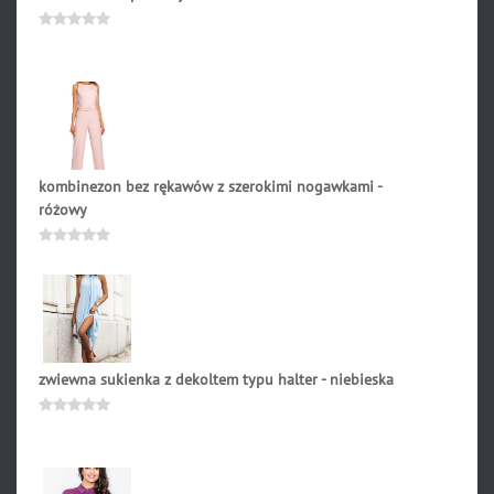
241.90
zł
Oceniono
0
na
5
kombinezon bez rękawów z szerokimi nogawkami -
różowy
298.90
zł
Oceniono
0
na
5
zwiewna sukienka z dekoltem typu halter - niebieska
208.90
zł
Oceniono
0
na
5