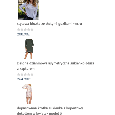
na
5
stylowa bluzka ze złotymi guzikami - ecru
208.90
zł
Oceniono
0
na
5
zielona dzianinowa asymetryczna sukienko-bluza
z kapturem
264.90
zł
Oceniono
0
na
5
dopasowana krótka sukienka z kopertowy
dekoltem w kwiaty - model 3