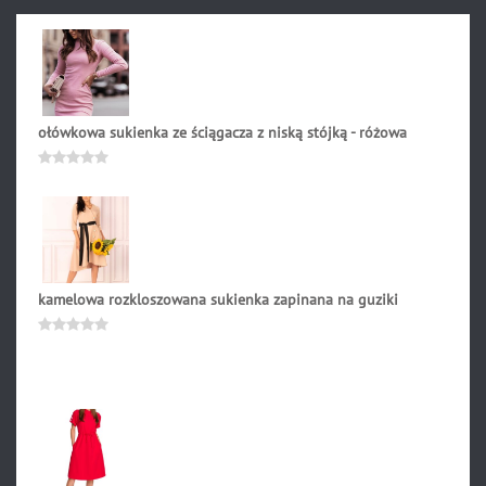
ołówkowa sukienka ze ściągacza z niską stójką - różowa
169.90
zł
Oceniono
0
na
5
kamelowa rozkloszowana sukienka zapinana na guziki
187.90
zł
Oceniono
0
na
5