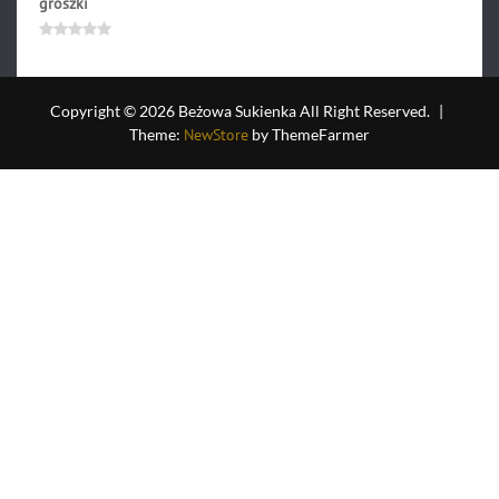
groszki
286.90
zł
Oceniono
0
na
5
Copyright © 2026 Beżowa Sukienka All Right Reserved.
|
Theme:
NewStore
by ThemeFarmer