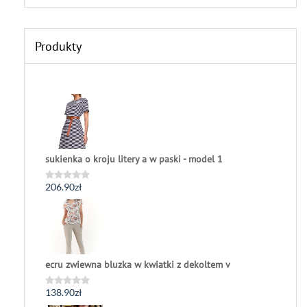
Produkty
sukienka o kroju litery a w paski - model 1
206.90
zł
Oceniono
0
na
5
ecru zwiewna bluzka w kwiatki z dekoltem v
138.90
zł
Oceniono
0