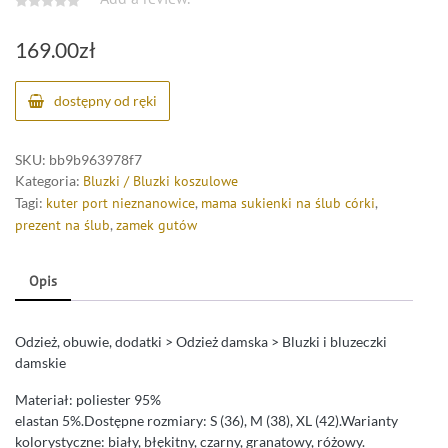
169.00
zł
dostępny od ręki
SKU:
bb9b963978f7
Kategoria:
Bluzki / Bluzki koszulowe
Tagi:
kuter port nieznanowice
,
mama sukienki na ślub córki
,
prezent na ślub
,
zamek gutów
Opis
Odzież, obuwie, dodatki > Odzież damska > Bluzki i bluzeczki
damskie
Materiał: poliester 95%
elastan 5%.Dostępne rozmiary: S (36), M (38), XL (42).Warianty
kolorystyczne: biały, błękitny, czarny, granatowy, różowy.