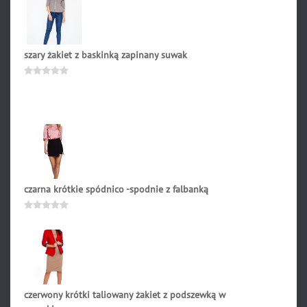
5
szary żakiet z baskinką zapinany suwak
219.00
zł
Oceniono
0
na
5
czarna krótkie spódnico -spodnie z falbanką
174.90
zł
Oceniono
0
na
5
czerwony krótki taliowany żakiet z podszewką w