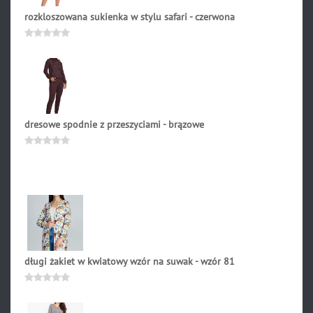
rozkloszowana sukienka w stylu safari - czerwona
287.90
zł
Oceniono
0
na
5
dresowe spodnie z przeszyciami - brązowe
209.90
zł
Oceniono
0
na
5
długi żakiet w kwiatowy wzór na suwak - wzór 81
269.00
zł
Oceniono
0
na