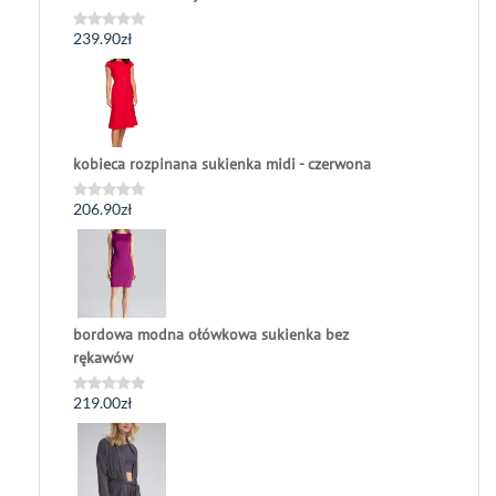
239.90
zł
Oceniono
0
na
5
kobieca rozpinana sukienka midi - czerwona
206.90
zł
Oceniono
0
na
5
bordowa modna ołówkowa sukienka bez
rękawów
219.00
zł
Oceniono
0
na
5