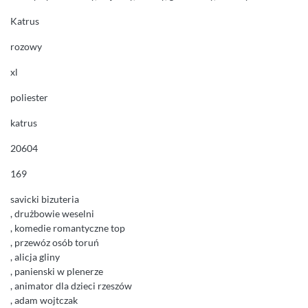
Katrus
rozowy
xl
poliester
katrus
20604
169
savicki bizuteria
, drużbowie weselni
, komedie romantyczne top
, przewóz osób toruń
, alicja gliny
, panienski w plenerze
, animator dla dzieci rzeszów
, adam wojtczak