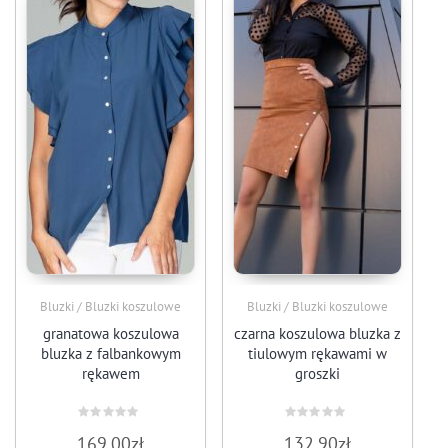
Bluzki / Bluzki koszulowe
Bluzki / Bluzki koszulowe
granatowa koszulowa
czarna koszulowa bluzka z
bluzka z falbankowym
tiulowym rękawami w
rękawem
groszki
Oceniono
Oceniono
169.00
zł
132.90
zł
0
0