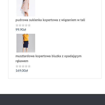
na
5
pudrowa sukienka kopertowa z wiązaniem w tali
99.90
zł
Oceniono
0
na
5
musztardowa kopertowa bluzka z opadającym
rękawem
169.00
zł
Oceniono
0
na
5