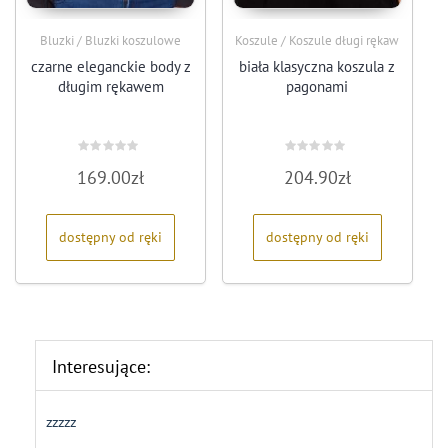
Bluzki / Bluzki koszulowe
Koszule / Koszule długi rękaw
czarne eleganckie body z
biała klasyczna koszula z
długim rękawem
pagonami
Oceniono
Oceniono
169.00
zł
204.90
zł
0
0
na
na
5
5
dostępny od ręki
dostępny od ręki
Interesujące:
zzzzz