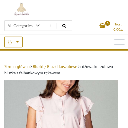
Skip
to
content
Beżowa Sukienka
0
Total
0.00
zł
Strona główna
Bluzki / Bluzki koszulowe
różowa koszulowa
bluzka z falbankowym rękawem