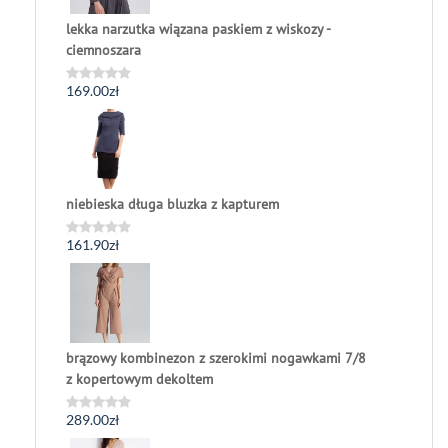
lekka narzutka wiązana paskiem z wiskozy -
ciemnoszara
169.00
zł
Oceniono
0
na
5
niebieska długa bluzka z kapturem
161.90
zł
Oceniono
0
na
5
brązowy kombinezon z szerokimi nogawkami 7/8
z kopertowym dekoltem
289.00
zł
Oceniono
0