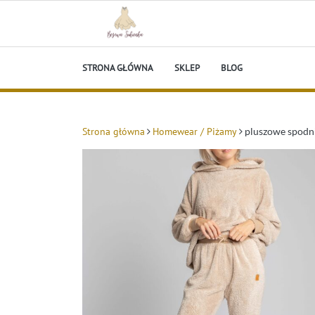
Skip
to
content
Beżowa Sukienka
STRONA GŁÓWNA
SKLEP
BLOG
Strona główna
Homewear / Piżamy
pluszowe spodni