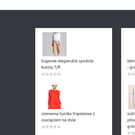
brązowe eleganckie spodnie
letn
kuloty 7/8
- g
199.00
zł
278
Oceniono
Oce
0
0
na
na
5
5
czerwona tunika trapezowa z
suk
rozcięciem na dole
plis
gra
228.90
zł
Oceniono