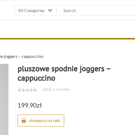
e joggers – cappuccino
pluszowe spodnie joggers –
cappuccino
Add a review.
199.90
zł
dostępny od ręki