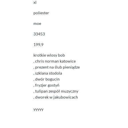
xl
poliester
moe
33453
199,9
krotkie wlosy bob
, chris norman katowice
, prezent na ślub pieniądze
, szklana stodola
, dwór bogucin
, fryzjer gostyń
, tulipan zespół muzyczny
, dworek w jakubowicach
yyyyy