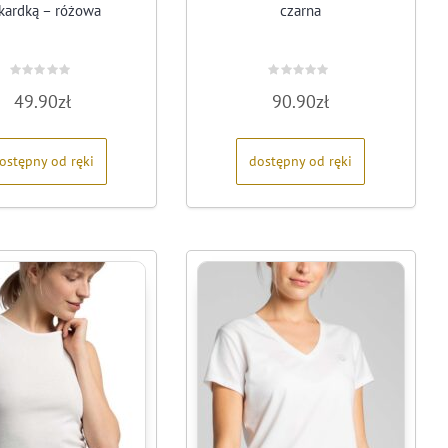
kardką – różowa
czarna
Oceniono
Oceniono
49.90
zł
90.90
zł
0
0
na
na
5
5
ostępny od ręki
dostępny od ręki