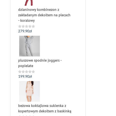
dzianinowy kombinezon z
zakładanym dekoltem na plecach
- koralowy
279.90
zł
Oceniono
0
na
5
pluszowe spodnie joggers -
popielate
199.90
zł
Oceniono
0
na
5
beżowa koktajlowa sukienka z
kopertowym dekoltem z baskinką