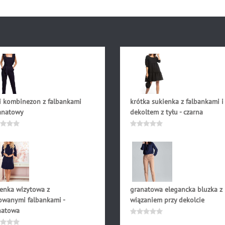
i kombinezon z falbankami
krótka sukienka z falbankami i
ranatowy
dekoltem z tyłu - czarna
.90
zł
189.90
zł
niono
Oceniono
0
na
5
ienka wizytowa z
granatowa elegancka bluzka z
owanymi falbankami -
wiązaniem przy dekolcie
natowa
179.00
zł
Oceniono