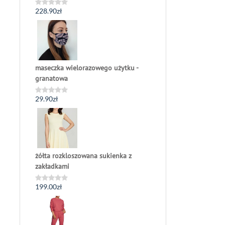
228.90
zł
Oceniono
0
na
5
maseczka wielorazowego użytku -
granatowa
29.90
zł
Oceniono
0
na
5
żółta rozkloszowana sukienka z
zakładkami
199.00
zł
Oceniono
0
na
5