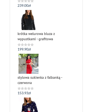
239.00
zł
Oceniono
0
na
5
krótka welurowa bluza z
wypustkami - grafitowa
199.90
zł
Oceniono
0
na
5
stylowa sukienka z falbanką -
czerwona
153.93
zł
Oceniono
0
na
5