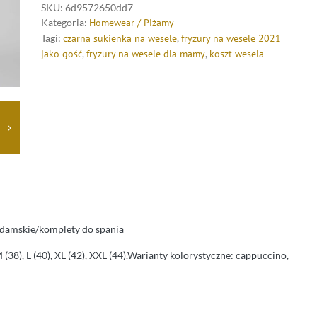
SKU:
6d9572650dd7
Kategoria:
Homewear / Piżamy
Tagi:
czarna sukienka na wesele
,
fryzury na wesele 2021
jako gość
,
fryzury na wesele dla mamy
,
koszt wesela
 damskie/komplety do spania
(38), L (40), XL (42), XXL (44).Warianty kolorystyczne: cappuccino,