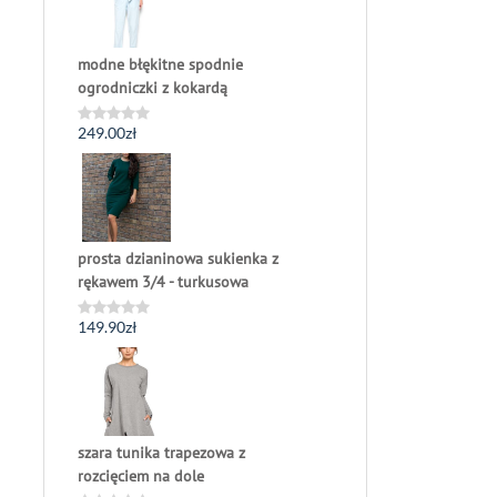
modne błękitne spodnie
ogrodniczki z kokardą
249.00
zł
Oceniono
0
na
5
prosta dzianinowa sukienka z
rękawem 3/4 - turkusowa
149.90
zł
Oceniono
0
na
5
szara tunika trapezowa z
rozcięciem na dole