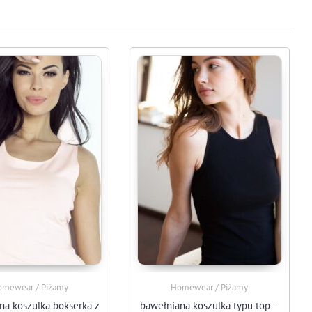
mewear / Piżamy
Homewear / Piżamy
na koszulka bokserka z
bawełniana koszulka typu top –