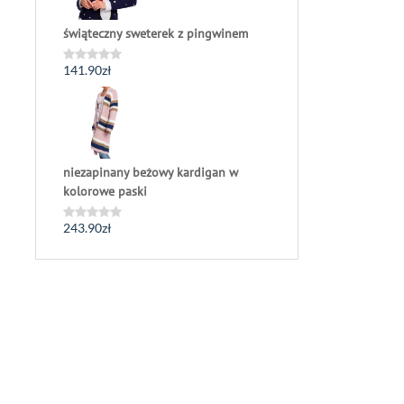
świąteczny sweterek z pingwinem
141.90
zł
Oceniono
0
na
5
niezapinany beżowy kardigan w
kolorowe paski
243.90
zł
Oceniono
0
na
5