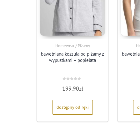
Homewear / Piżamy
Ho
bawełniana koszula od piżamy z
bawełnia
wypustkami – popielata
Oceniono
199.90
zł
0
na
5
dostępny od ręki
d