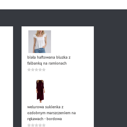
biała haftowana bluzka z
falbanką na ramionach
169.00
zł
Oceniono
0
na
5
welurowa sukienka z
ozdobnym marszczeniem na
rękawach - bordowa