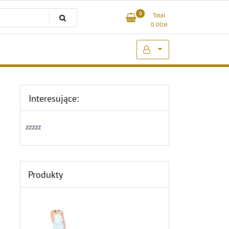
0
Total
0.00
zł
Interesujące:
zzzzz
Produkty