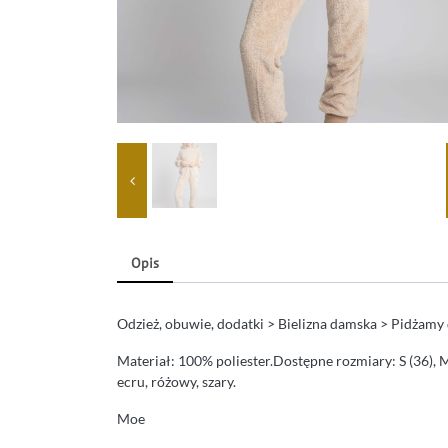
Opis
Odzież, obuwie, dodatki > Bielizna damska > Pidżamy
Materiał: 100% poliester.Dostępne rozmiary: S (36), M 
ecru, różowy, szary.
Moe