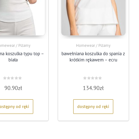
mewear / Piżamy
Homewear / Piżamy
na koszulka typu top –
bawełniana koszulka do spania z
biała
krótkim rękawem – ecru
Oceniono
Oceniono
90.90
zł
134.90
zł
0
0
na
na
5
5
ostępny od ręki
dostępny od ręki