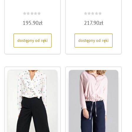
Oceniono
Oceniono
195.90
zł
217.90
zł
0
0
na
na
5
5
dostępny od ręki
dostępny od ręki