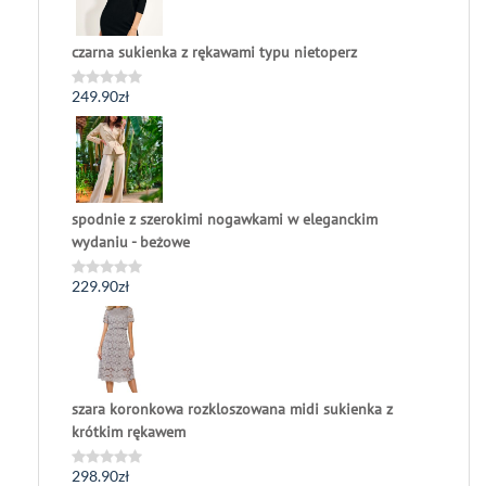
czarna sukienka z rękawami typu nietoperz
249.90
zł
Oceniono
0
na
5
spodnie z szerokimi nogawkami w eleganckim
wydaniu - beżowe
229.90
zł
Oceniono
0
na
5
szara koronkowa rozkloszowana midi sukienka z
krótkim rękawem
298.90
zł
Oceniono