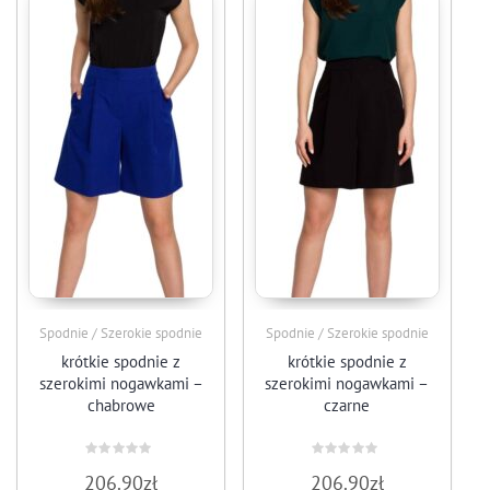
Spodnie / Szerokie spodnie
Spodnie / Szerokie spodnie
krótkie spodnie z
krótkie spodnie z
szerokimi nogawkami –
szerokimi nogawkami –
chabrowe
czarne
Oceniono
Oceniono
206.90
zł
206.90
zł
0
0