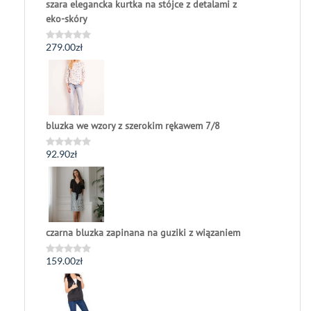
szara elegancka kurtka na stójce z detalami z
eko-skóry
279.00
zł
Oceniono
0
na
5
bluzka we wzory z szerokim rękawem 7/8
92.90
zł
Oceniono
0
na
5
czarna bluzka zapinana na guziki z wiązaniem
159.00
zł
Oceniono
0
na
5