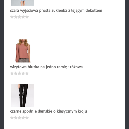
szara wyjściowa prosta sukienka z lejącym dekoltem
259.00
zł
Oceniono
0
na
5
wizytowa bluzka na jedno ramię - różowa
158.90
zł
Oceniono
0
na
5
czarne spodnie damskie o klasycznym kroju
179.90
zł
Oceniono
0