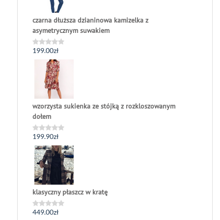
czarna dłuższa dzianinowa kamizelka z
asymetrycznym suwakiem
199.00
zł
Oceniono
0
na
5
wzorzysta sukienka ze stójką z rozkloszowanym
dołem
199.90
zł
Oceniono
0
na
5
klasyczny płaszcz w kratę
449.00
zł
Oceniono