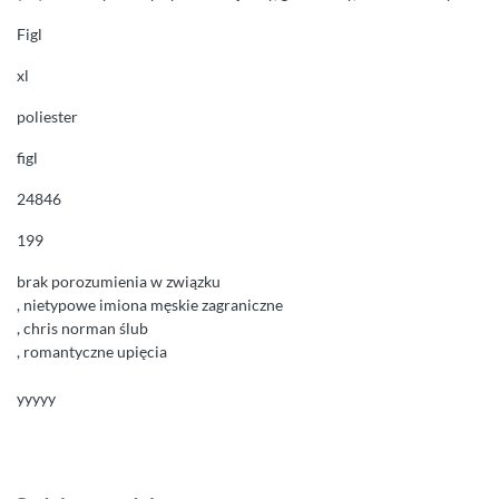
Figl
xl
poliester
figl
24846
199
brak porozumienia w związku
, nietypowe imiona męskie zagraniczne
, chris norman ślub
, romantyczne upięcia
yyyyy