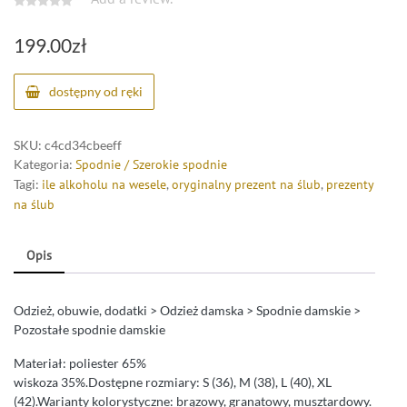
199.00
zł
dostępny od ręki
SKU:
c4cd34cbeeff
Kategoria:
Spodnie / Szerokie spodnie
Tagi:
ile alkoholu na wesele
,
oryginalny prezent na ślub
,
prezenty
na ślub
Opis
Odzież, obuwie, dodatki > Odzież damska > Spodnie damskie >
Pozostałe spodnie damskie
Materiał: poliester 65%
wiskoza 35%.Dostępne rozmiary: S (36), M (38), L (40), XL
(42).Warianty kolorystyczne: brązowy, granatowy, musztardowy.