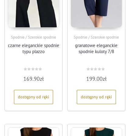
Spodnie / Szerokie spodnie
Spodnie / Szerokie spodnie
czarne eleganckie spodnie
granatowe eleganckie
typu plazzo
spodnie kuloty 7/8
Oceniono
Oceniono
169.90
zł
199.00
zł
0
0
na
na
5
5
dostępny od ręki
dostępny od ręki