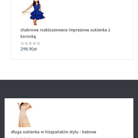
0
na
5
chabrowa rozkloszowana imprezowa sukienka z
koronką
298.90
zł
Oceniono
0
na
5
długa sukienka w hiszpańskim stylu - beżowa