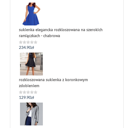
0
na
5
sukienka elegancka rozkloszowana na szerokich
ramiączkach - chabrowa
234.90
zł
Oceniono
0
na
5
rozkloszowana sukienka z koronkowym
zdobieniem
129.90
zł
Oceniono
0
na
5