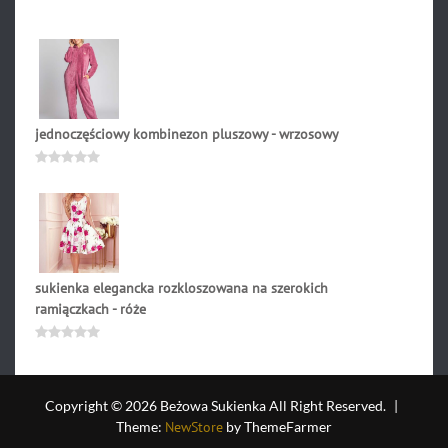
na
5
jednoczęściowy kombinezon pluszowy - wrzosowy
289.90
zł
Oceniono
0
na
5
sukienka elegancka rozkloszowana na szerokich
ramiączkach - róże
234.90
zł
Oceniono
0
na
5
Copyright © 2026 Beżowa Sukienka All Right Reserved.
|
Theme:
NewStore
by ThemeFarmer