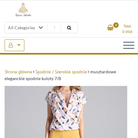
Skip
to
content
Beżowa Sukienka
0
Total
0.00
zł
Strona główna
Spodnie / Szerokie spodnie
musztardowe
eleganckie spodnie kuloty 7/8