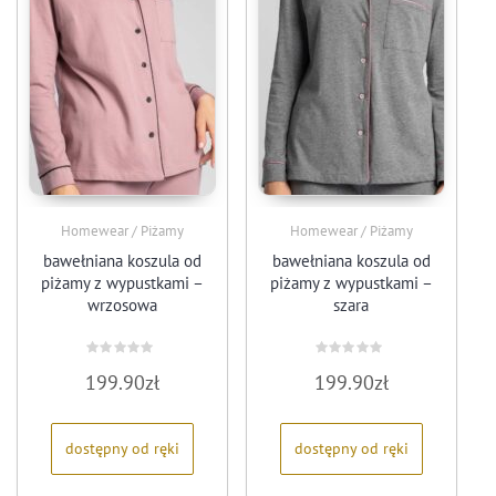
Homewear / Piżamy
Homewear / Piżamy
bawełniana koszula od
bawełniana koszula od
piżamy z wypustkami –
piżamy z wypustkami –
wrzosowa
szara
Oceniono
Oceniono
199.90
zł
199.90
zł
0
0
na
na
5
5
dostępny od ręki
dostępny od ręki