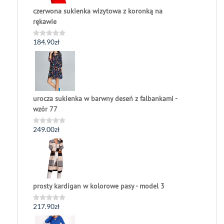
czerwona sukienka wizytowa z koronką na
rękawie
184.90
zł
Oceniono
0
na
5
urocza sukienka w barwny deseń z falbankami -
wzór 77
249.00
zł
Oceniono
0
na
5
prosty kardigan w kolorowe pasy - model 3
217.90
zł
Oceniono
0
na