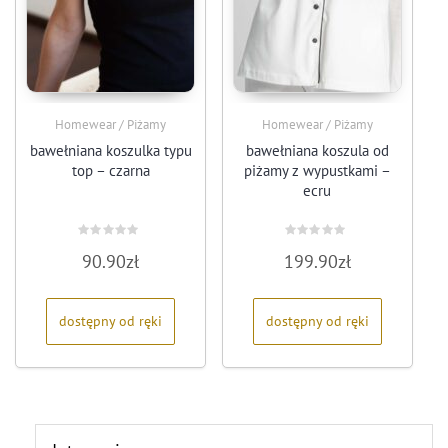
Homewear / Piżamy
Homewear / Piżamy
bawełniana koszulka typu
bawełniana koszula od
top – czarna
piżamy z wypustkami –
ecru
Oceniono
Oceniono
90.90
zł
199.90
zł
0
0
na
na
5
5
dostępny od ręki
dostępny od ręki