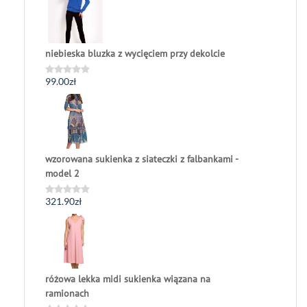
5
niebieska bluzka z wycięciem przy dekolcie
99.00
zł
Oceniono
0
na
5
wzorowana sukienka z siateczki z falbankami -
model 2
321.90
zł
Oceniono
0
na
5
różowa lekka midi sukienka wiązana na
ramionach