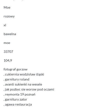
Moe
rozowy
xl
bawelna
moe
33707
104,9
fotograf gorzow
, cukiernia wodzisław śląski
, garnitury roland
, avanti sukienki na wesele
, jak pozbyc sie worow pod oczami
, reymonta 19 poznań
, garnitury zator
, agawa restauracja