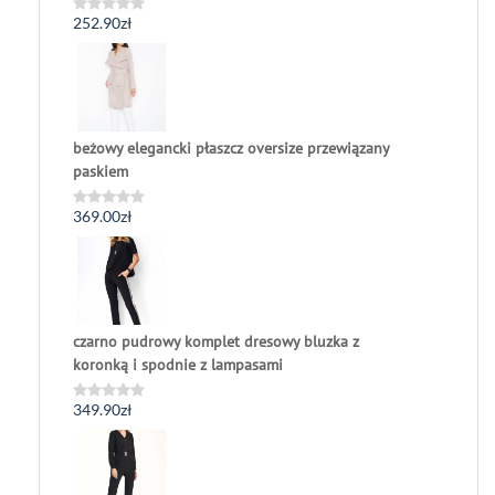
252.90
zł
Oceniono
0
na
5
beżowy elegancki płaszcz oversize przewiązany
paskiem
369.00
zł
Oceniono
0
na
5
czarno pudrowy komplet dresowy bluzka z
koronką i spodnie z lampasami
349.90
zł
Oceniono
0
na
5