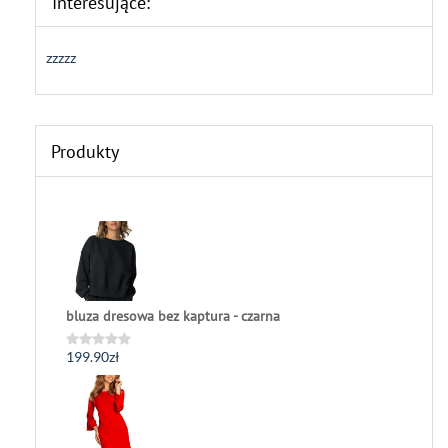
Interesujące:
zzzzz
Produkty
bluza dresowa bez kaptura - czarna
199.90
zł
Oceniono
0
na
5