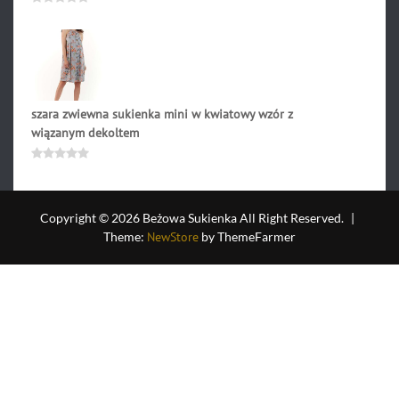
169.90
zł
Oceniono
0
na
5
szara zwiewna sukienka mini w kwiatowy wzór z
wiązanym dekoltem
119.90
zł
Oceniono
0
na
5
Copyright © 2026 Beżowa Sukienka All Right Reserved.
|
Theme:
NewStore
by ThemeFarmer