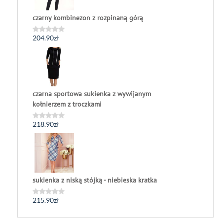
czarny kombinezon z rozpinaną górą
204.90
zł
Oceniono
0
na
5
czarna sportowa sukienka z wywijanym
kołnierzem z troczkami
218.90
zł
Oceniono
0
na
5
sukienka z niską stójką - niebieska kratka
215.90
zł
Oceniono
0
na