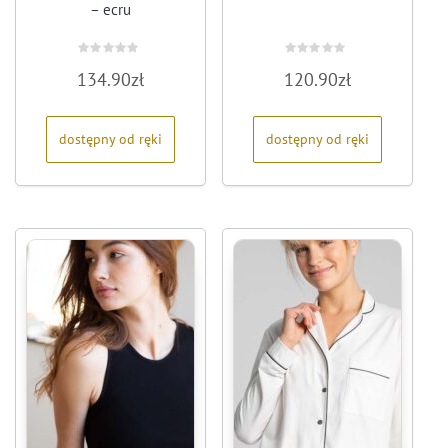
– ecru
Oceniono
Oceniono
134.90
zł
120.90
zł
0
0
na
na
5
5
dostępny od ręki
dostępny od ręki