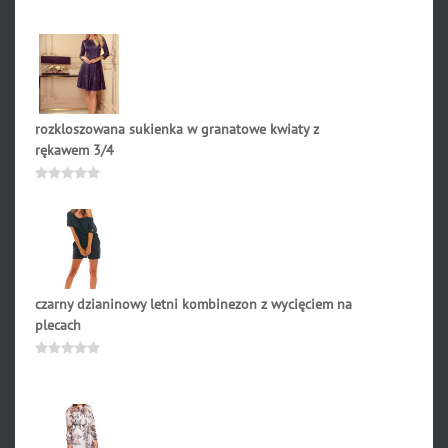
0
na
5
rozkloszowana sukienka w granatowe kwiaty z
rękawem 3/4
219.90
zł
Oceniono
0
na
5
czarny dzianinowy letni kombinezon z wycięciem na
plecach
149.90
zł
Oceniono
0
na
5