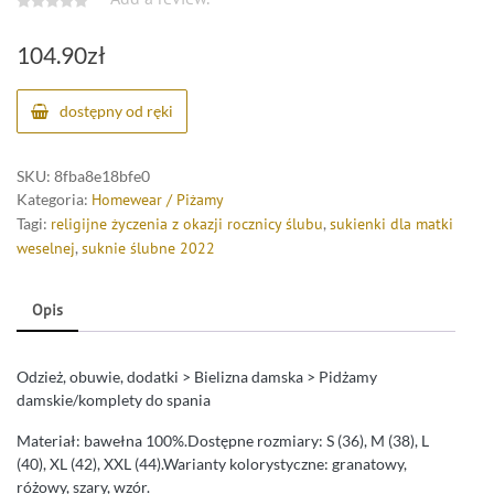
104.90
zł
dostępny od ręki
SKU:
8fba8e18bfe0
Kategoria:
Homewear / Piżamy
Tagi:
religijne życzenia z okazji rocznicy ślubu
,
sukienki dla matki
weselnej
,
suknie ślubne 2022
Opis
Odzież, obuwie, dodatki > Bielizna damska > Pidżamy
damskie/komplety do spania
Materiał: bawełna 100%.Dostępne rozmiary: S (36), M (38), L
(40), XL (42), XXL (44).Warianty kolorystyczne: granatowy,
różowy, szary, wzór.