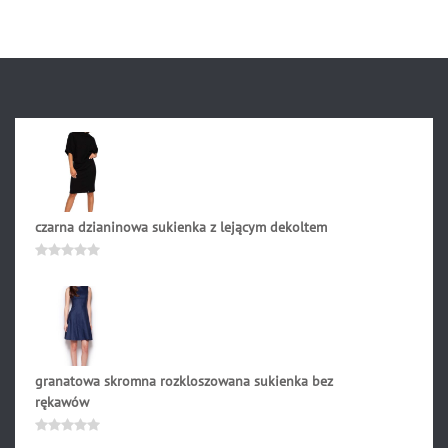
5
czarna dzianinowa sukienka z lejącym dekoltem
247.90
zł
Oceniono
0
na
5
granatowa skromna rozkloszowana sukienka bez
rękawów
239.00
zł
Oceniono