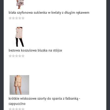
biała szyfonowa sukienka w kwiaty z długim rękawem
360.90
zł
Oceniono
0
na
5
beżowa koszulowa bluzka na stójce
212.90
zł
Oceniono
0
na
5
krótkie wiskozowe szorty do spania z falbanką -
cappuccino