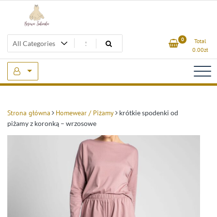
Skip
to
content
Beżowa Sukienka
0
Total
0.00
zł
Strona główna
Homewear / Piżamy
krótkie spodenki od
piżamy z koronką – wrzosowe