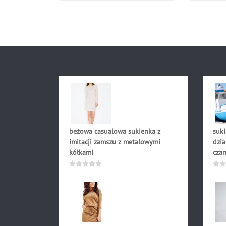
beżowa casualowa sukienka z
suk
imitacji zamszu z metalowymi
dzia
kółkami
czar
199.00
zł
169
Oceniono
Oce
0
0
na
na
5
5