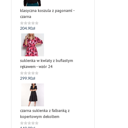
klasyczna koszula z pagonami -
czarna
204.90
zł
Oceniono
0
na
5
sukienka w kwiaty z bufiastym
rękawem - wzór 24
299.90
zł
Oceniono
0
na
5
czarna sukienka z falbanką z
kopertowym dekoltem