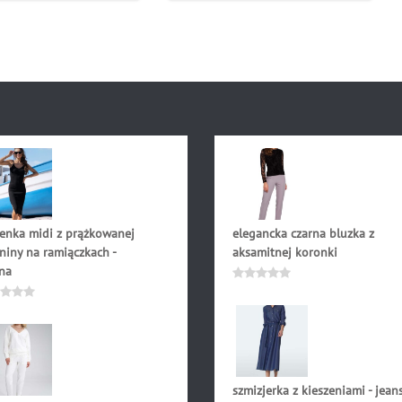
ienka midi z prążkowanej
elegancka czarna bluzka z
niny na ramiączkach -
aksamitnej koronki
na
190.91
zł
Oceniono
0
.90
zł
niono
na
5
szmizjerka z kieszeniami - jean