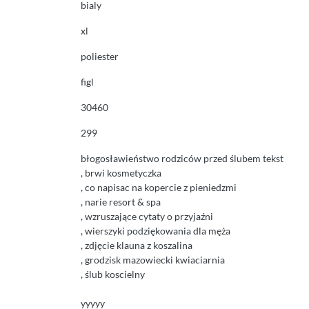
bialy
xl
poliester
figl
30460
299
błogosławieństwo rodziców przed ślubem tekst
, brwi kosmetyczka
, co napisac na kopercie z pieniedzmi
, narie resort & spa
, wzruszające cytaty o przyjaźni
, wierszyki podziękowania dla męża
, zdjęcie klauna z koszalina
, grodzisk mazowiecki kwiaciarnia
, ślub koscielny
yyyyy