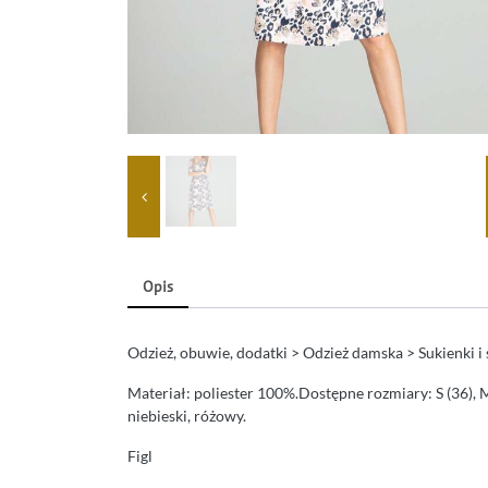
Opis
Odzież, obuwie, dodatki > Odzież damska > Sukienki i
Materiał: poliester 100%.Dostępne rozmiary: S (36), M 
niebieski, różowy.
Figl