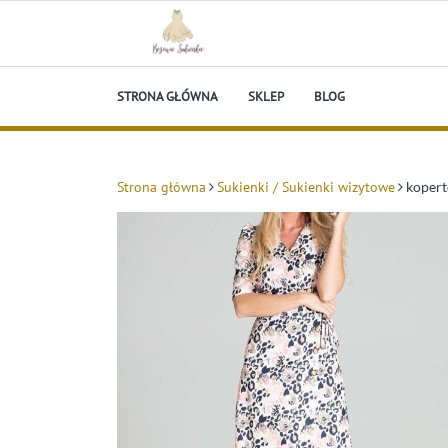
Skip
to
content
Beżowa Sukienka
STRONA GŁÓWNA
SKLEP
BLOG
Strona główna
Sukienki / Sukienki wizytowe
kopert