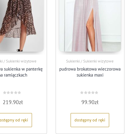
ki / Sukienki wizytowe
Sukienki / Sukienki wizytowe
a sukienka w panterkę
pudrowa brokatowa wieczorowa
na ramiączkach
sukienka maxi
Oceniono
Oceniono
219.90
zł
99.90
zł
0
0
na
na
5
5
ostępny od ręki
dostępny od ręki