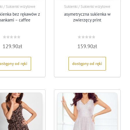
ki / Sukienki wizytowe
Sukienki / Sukienki wizytowe
ukienka bez rękawów z
asymetryczna sukienka w
bankami – caffee
zwierzęcy print
Oceniono
Oceniono
129.90
zł
159.90
zł
0
0
na
na
5
5
ostępny od ręki
dostępny od ręki