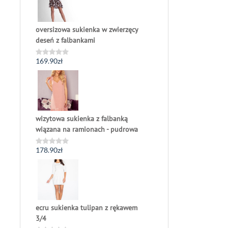
oversizowa sukienka w zwierzęcy
deseń z falbankami
169.90
zł
Oceniono
0
na
5
wizytowa sukienka z falbanką
wiązana na ramionach - pudrowa
178.90
zł
Oceniono
0
na
5
ecru sukienka tulipan z rękawem
3/4