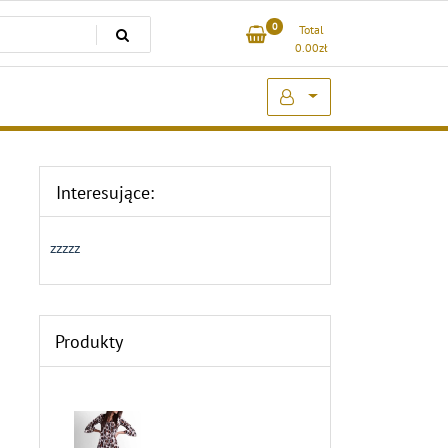
0
Total
0.00
zł
Interesujące:
zzzzz
Produkty