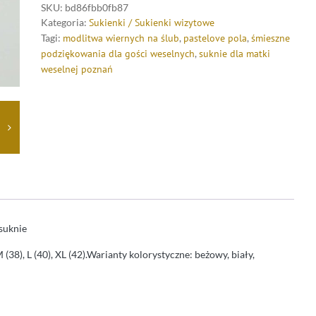
SKU:
bd86fbb0fb87
Kategoria:
Sukienki / Sukienki wizytowe
Tagi:
modlitwa wiernych na ślub
,
pastelove pola
,
śmieszne
podziękowania dla gości weselnych
,
suknie dla matki
weselnej poznań
 suknie
(38), L (40), XL (42).Warianty kolorystyczne: beżowy, biały,