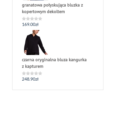
granatowa połyskująca bluzka z
kopertowym dekoltem
169.00
zł
Oceniono
0
na
5
czarna oryginalna bluza kangurka
z kapturem
248.90
zł
Oceniono
0
na
5