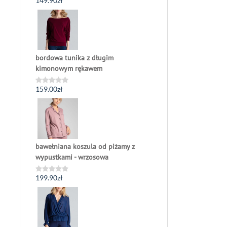
149.90
zł
Oceniono
0
na
5
bordowa tunika z długim
kimonowym rękawem
159.00
zł
Oceniono
0
na
5
bawełniana koszula od piżamy z
wypustkami - wrzosowa
199.90
zł
Oceniono
0
na
5