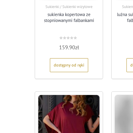
Sukienki / Sukienki wizytowe
Sukien
sukienka kopertowa ze
luźna s
stopniowanymi falbankami
fal
Oceniono
159.90
zł
0
na
5
dostępny od ręki
d