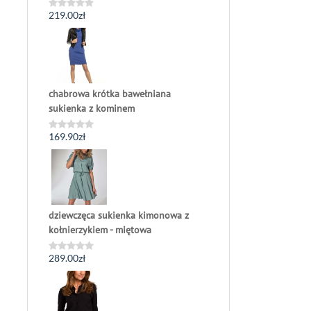
219.00
zł
Oceniono
0
na
5
chabrowa krótka bawełniana
sukienka z kominem
169.90
zł
Oceniono
0
na
5
dziewczęca sukienka kimonowa z
kołnierzykiem - miętowa
289.00
zł
Oceniono
0
na
5