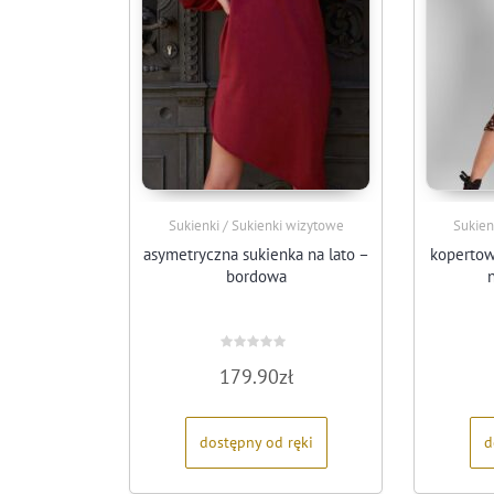
Sukienki / Sukienki wizytowe
Sukien
asymetryczna sukienka na lato –
kopertow
bordowa
Oceniono
179.90
zł
0
na
5
dostępny od ręki
d