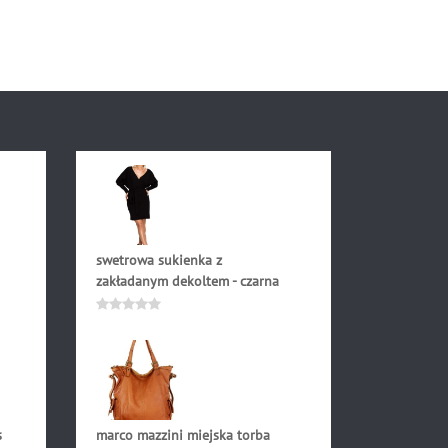
swetrowa sukienka z
zakładanym dekoltem - czarna
189.90
zł
Oceniono
0
na
5
s
marco mazzini miejska torba