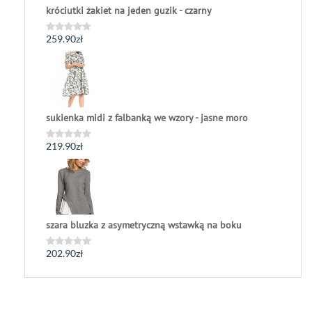
króciutki żakiet na jeden guzik - czarny
259.90
zł
Oceniono
0
na
5
sukienka midi z falbanką we wzory - jasne moro
219.90
zł
Oceniono
0
na
5
szara bluzka z asymetryczną wstawką na boku
202.90
zł
Oceniono
0
na
5