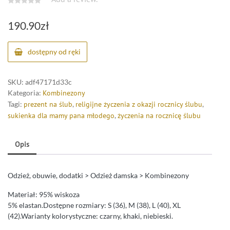
190.90
zł
dostępny od ręki
SKU:
adf47171d33c
Kategoria:
Kombinezony
Tagi:
prezent na ślub
,
religijne życzenia z okazji rocznicy ślubu
,
sukienka dla mamy pana młodego
,
życzenia na rocznicę ślubu
Opis
Odzież, obuwie, dodatki > Odzież damska > Kombinezony
Materiał: 95% wiskoza
5% elastan.Dostępne rozmiary: S (36), M (38), L (40), XL
(42).Warianty kolorystyczne: czarny, khaki, niebieski.