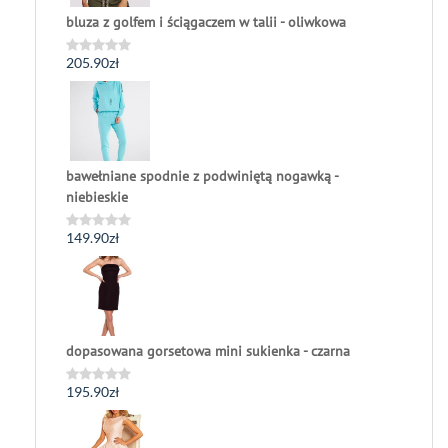
bluza z golfem i ściągaczem w talii - oliwkowa
205.90
zł
Oceniono
0
na
5
bawełniane spodnie z podwiniętą nogawką -
niebieskie
149.90
zł
Oceniono
0
na
5
dopasowana gorsetowa mini sukienka - czarna
195.90
zł
Oceniono
0
na
5