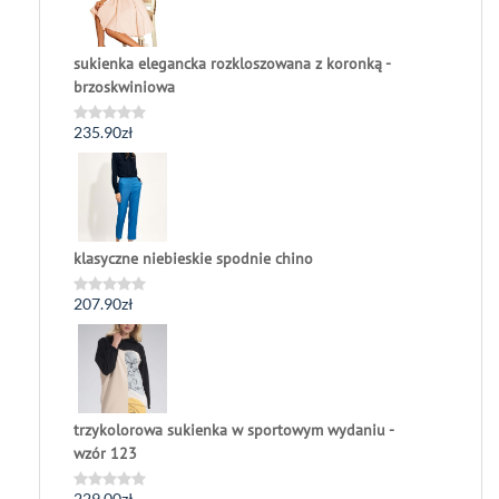
sukienka elegancka rozkloszowana z koronką -
brzoskwiniowa
235.90
zł
Oceniono
0
na
5
klasyczne niebieskie spodnie chino
207.90
zł
Oceniono
0
na
5
trzykolorowa sukienka w sportowym wydaniu -
wzór 123
229.00
zł