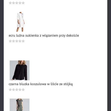
229.90
zł
Oceniono
0
na
5
ecru luźna sukienka z wiązaniem przy dekolcie
228.90
zł
Oceniono
0
na
5
czarna bluzka koszulowa w liście ze stójką
179.00
zł
Oceniono
0
na
5