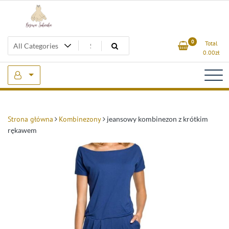
Skip
to
content
Beżowa Sukienka
0
Total
0.00
zł
Strona główna
Kombinezony
jeansowy kombinezon z krótkim
rękawem