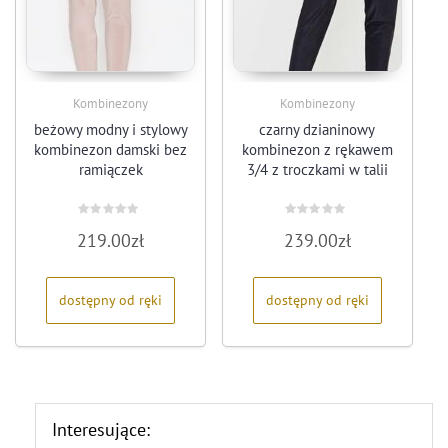
Kombinezony
Kombinezony
beżowy modny i stylowy
czarny dzianinowy
kombinezon damski bez
kombinezon z rękawem
ramiączek
3/4 z troczkami w talii
Oceniono
Oceniono
219.00
zł
239.00
zł
0
0
na
na
5
5
dostępny od ręki
dostępny od ręki
Interesujące: