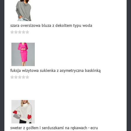
szara oversizowa bluza z dekoltem typu woda
201.90
zł
Oceniono
0
na
5
fuksja wizytowa sukienka z asymetryczna baskinką
269.00
zł
Oceniono
0
na
5
sweter z golfem i serduszkami na rękawach - ecru