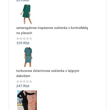
Oceniono
0
na
5
szmaragdowa trapezowa sukienka z kontrafałdą
na plecach
159.90
zł
Oceniono
0
na
5
turkusowa dzianinowa sukienka z lejącym
dekoltem
247.90
zł
Oceniono
0
na
5