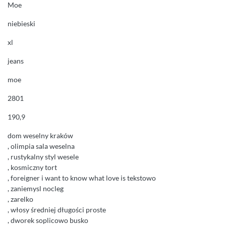
Moe
niebieski
xl
jeans
moe
2801
190,9
dom weselny kraków
, olimpia sala weselna
, rustykalny styl wesele
, kosmiczny tort
, foreigner i want to know what love is tekstowo
, zaniemysl nocleg
, zarelko
, włosy średniej długości proste
, dworek soplicowo busko