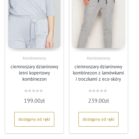
Kombinezony
Kombinezony
ciemnoszary dzianinowy
ciemnoszary dzianinowy
letni kopertowy
kombinezon z lamówkami
kombinezon
i troczkami z eco-skóry
Oceniono
Oceniono
199.00
zł
239.00
zł
0
0
na
na
5
5
dostępny od ręki
dostępny od ręki