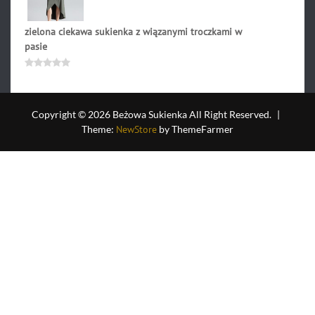
zielona ciekawa sukienka z wiązanymi troczkami w
pasie
229.00
zł
Oceniono
0
na
5
Copyright © 2026 Beżowa Sukienka All Right Reserved.
|
Theme:
NewStore
by ThemeFarmer