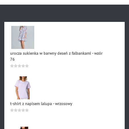
urocza sukienka w barwny deseń z falbankami - wzór
76
249.00
zł
Oceniono
0
na
5
t-shirt z napisem lalupa - wrzosowy
139.90
zł
Oceniono
0
na
5