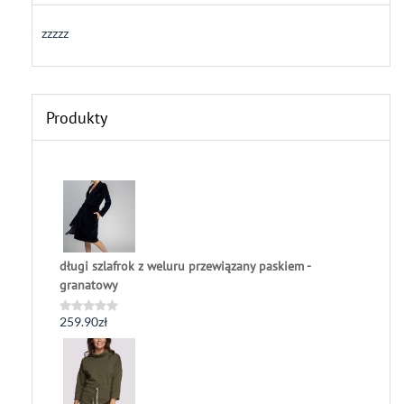
zzzzz
Produkty
długi szlafrok z weluru przewiązany paskiem -
granatowy
259.90
zł
Oceniono
0
na
5