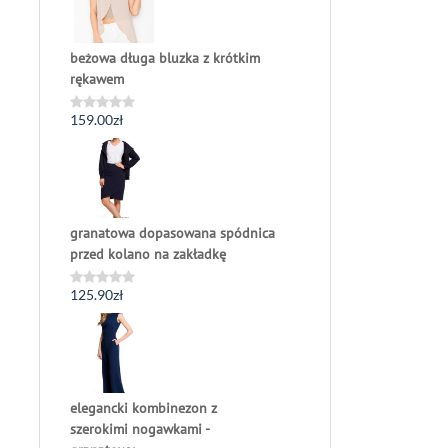
beżowa długa bluzka z krótkim
rękawem
159.00
zł
Oceniono
0
na
5
granatowa dopasowana spódnica
przed kolano na zakładkę
125.90
zł
Oceniono
0
na
5
elegancki kombinezon z
szerokimi nogawkami -