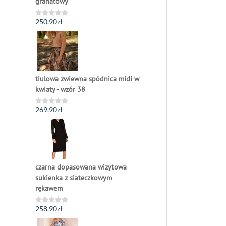
granatowy
250.90
zł
Oceniono
0
na
5
tiulowa zwiewna spódnica midi w
kwiaty - wzór 38
269.90
zł
Oceniono
0
na
5
czarna dopasowana wizytowa
sukienka z siateczkowym
rękawem
258.90
zł
Oceniono
0
na