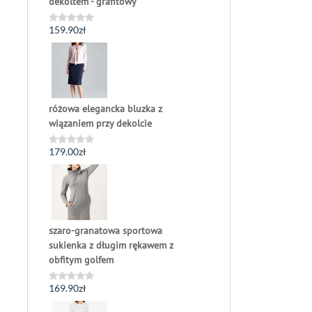
dekoltem - grafitowy
159.90
zł
Oceniono
0
na
5
różowa elegancka bluzka z
wiązaniem przy dekolcie
179.00
zł
Oceniono
0
na
5
szaro-granatowa sportowa
sukienka z długim rękawem z
obfitym golfem
169.90
zł
Oceniono
0
na