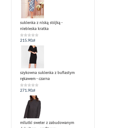
5
sukienka z niską stójką -
niebieska kratka
215.90
zł
Oceniono
0
na
5
szykowna sukienka z bufiastym
rękawem - czarna
271.90
zł
Oceniono
0
na
5
milutki sweter z zabudowanym