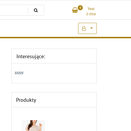
0
Total
0.00
zł
Interesujące:
zzzzz
Produkty