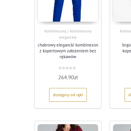
Kombinezony / Kombinezony
Kombi
eleganckie
chabrowy elegancki kombinezon
brąz
z kopertowym założeniem bez
kop
rękawów
Oceniono
264.90
zł
0
na
5
dostępny od ręki
d