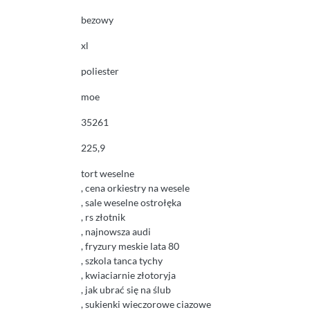
bezowy
xl
poliester
moe
35261
225,9
tort weselne
, cena orkiestry na wesele
, sale weselne ostrołęka
, rs złotnik
, najnowsza audi
, fryzury meskie lata 80
, szkola tanca tychy
, kwiaciarnie złotoryja
, jak ubrać się na ślub
, sukienki wieczorowe ciazowe