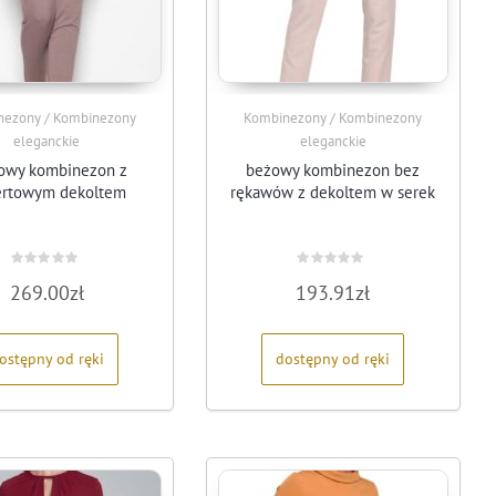
nezony / Kombinezony
Kombinezony / Kombinezony
eleganckie
eleganckie
owy kombinezon z
beżowy kombinezon bez
ertowym dekoltem
rękawów z dekoltem w serek
Oceniono
Oceniono
269.00
zł
193.91
zł
0
0
na
na
5
5
ostępny od ręki
dostępny od ręki