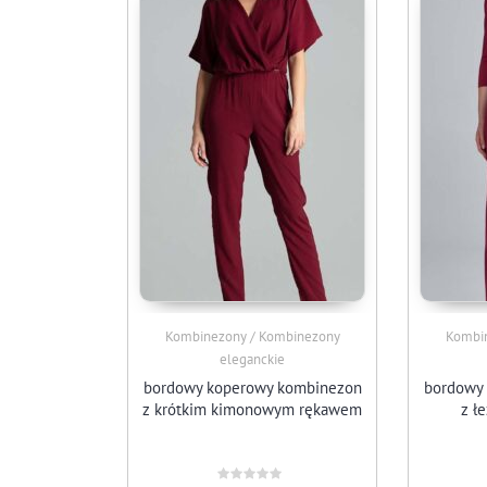
Kombinezony / Kombinezony
Kombi
eleganckie
bordowy koperowy kombinezon
bordowy 
z krótkim kimonowym rękawem
z ł