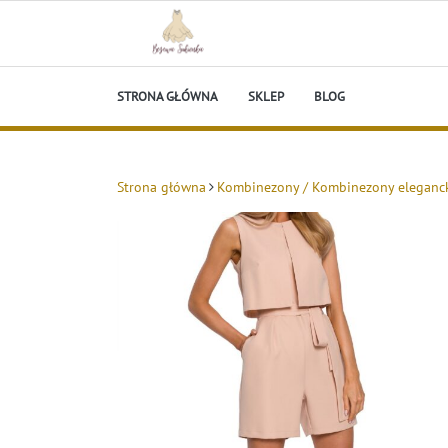
Skip
to
content
Beżowa Sukienka
STRONA GŁÓWNA
SKLEP
BLOG
Strona główna
Kombinezony / Kombinezony eleganc