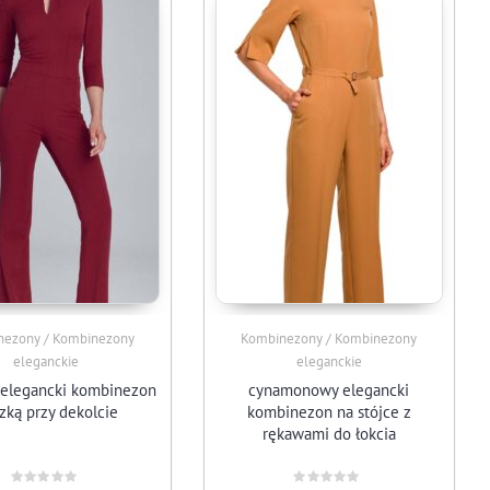
nezony / Kombinezony
Kombinezony / Kombinezony
eleganckie
eleganckie
elegancki kombinezon
cynamonowy elegancki
ezką przy dekolcie
kombinezon na stójce z
rękawami do łokcia