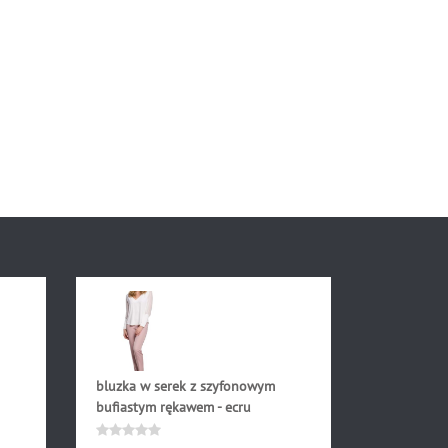
bluzka w serek z szyfonowym
bufiastym rękawem - ecru
129.90
zł