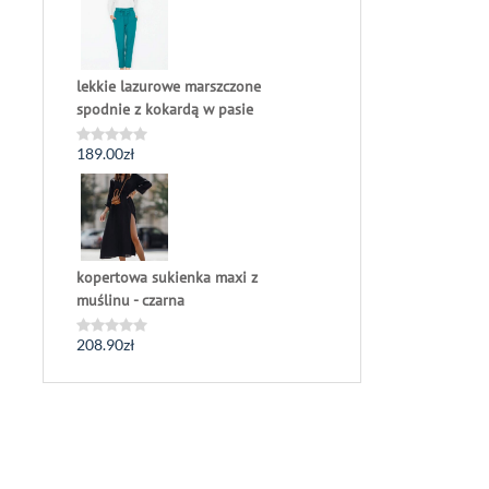
5
lekkie lazurowe marszczone
spodnie z kokardą w pasie
189.00
zł
Oceniono
0
na
5
kopertowa sukienka maxi z
muślinu - czarna
208.90
zł
Oceniono
0
na
5