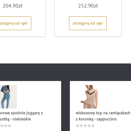
Oceniono
Oceniono
204.90
zł
252.90
zł
0
0
na
na
5
5
ostępny od ręki
dostępny od ręki
urowe spodnie joggery z
wiskozowy top na ramiączkach
stką - niebieskie
z koronką - cappuccino
.90
zł
124.90
zł