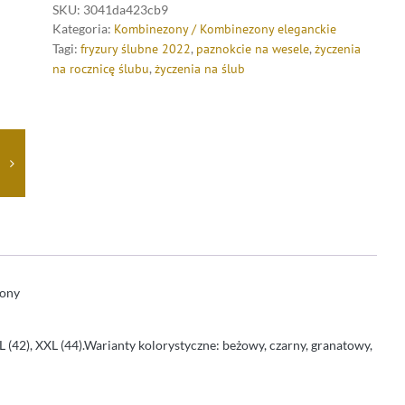
SKU:
3041da423cb9
Kategoria:
Kombinezony / Kombinezony eleganckie
Tagi:
fryzury ślubne 2022
,
paznokcie na wesele
,
życzenia
na rocznicę ślubu
,
życzenia na ślub
zony
XL (42), XXL (44).Warianty kolorystyczne: beżowy, czarny, granatowy,