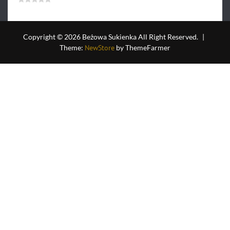
29.90
zł
Oceniono
0
na
5
Copyright © 2026 Beżowa Sukienka All Right Reserved.
|
Theme:
NewStore
by ThemeFarmer