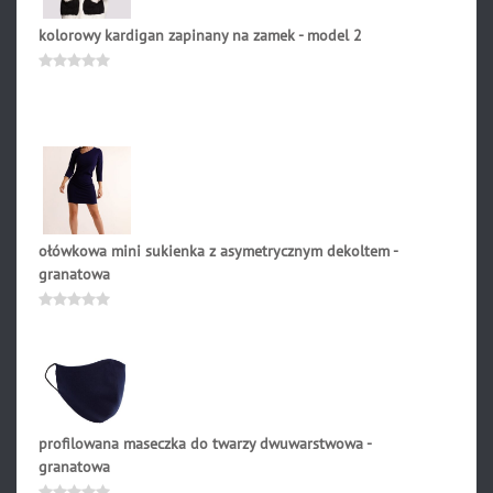
kolorowy kardigan zapinany na zamek - model 2
239.90
zł
Oceniono
0
na
5
ołówkowa mini sukienka z asymetrycznym dekoltem -
granatowa
139.90
zł
Oceniono
0
na
5
profilowana maseczka do twarzy dwuwarstwowa -
granatowa