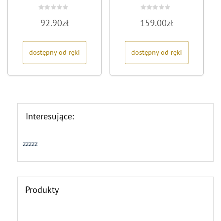
Oceniono
Oceniono
92.90
zł
159.00
zł
0
0
na
na
5
5
dostępny od ręki
dostępny od ręki
Interesujące:
zzzzz
Produkty