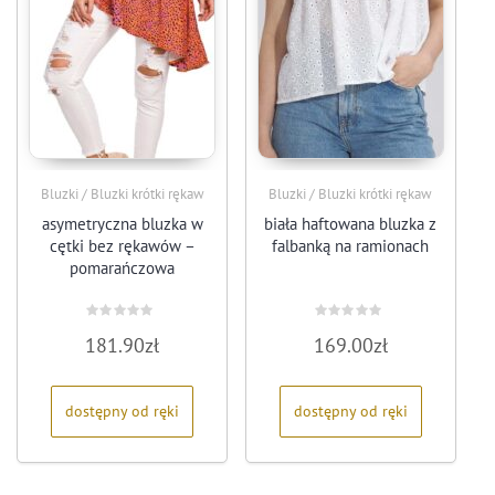
Bluzki / Bluzki krótki rękaw
Bluzki / Bluzki krótki rękaw
asymetryczna bluzka w
biała haftowana bluzka z
cętki bez rękawów –
falbanką na ramionach
pomarańczowa
Oceniono
Oceniono
181.90
zł
169.00
zł
0
0
na
na
5
5
dostępny od ręki
dostępny od ręki