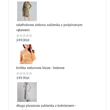
szlafrokowa zielona sukienka z podpinanym
rękawem
249.00
zł
Oceniono
0
na
5
krótka welurowa bluza - beżowa
149.90
zł
Oceniono
0
na
5
długa pluszowa sukienka z kołnierzem -