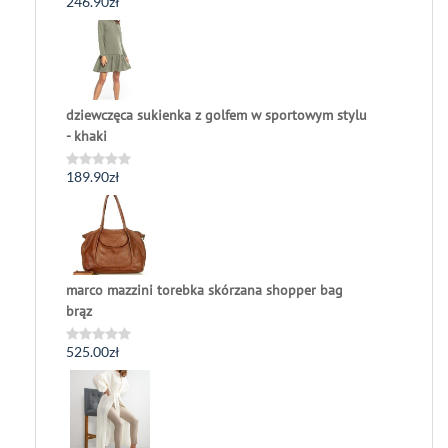
246.90
zł
Oceniono
0
na
5
dziewczęca sukienka z golfem w sportowym stylu
- khaki
189.90
zł
Oceniono
0
na
5
marco mazzini torebka skórzana shopper bag
brąz
525.00
zł
Oceniono
0
na
5