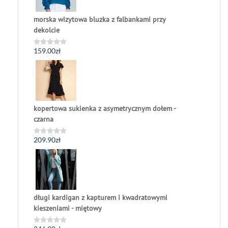
morska wizytowa bluzka z falbankami przy
dekolcie
159.00
zł
Oceniono
0
na
5
kopertowa sukienka z asymetrycznym dołem -
czarna
209.90
zł
Oceniono
0
na
5
długi kardigan z kapturem i kwadratowymi
kieszeniami - miętowy