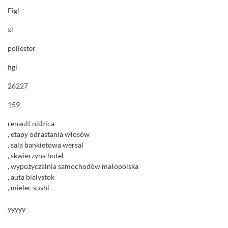
Figl
xl
poliester
figl
26227
159
renault nidzica
, etapy odrastania włosów
, sala bankietowa wersal
, skwierzyna hotel
, wypożyczalnia samochodów małopolska
, auta bialystok
, mielec sushi
yyyyy