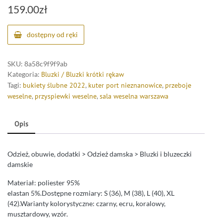
159.00
zł
dostępny od ręki
SKU:
8a58c9f9f9ab
Kategoria:
Bluzki / Bluzki krótki rękaw
Tagi:
bukiety ślubne 2022
,
kuter port nieznanowice
,
przeboje
weselne
,
przyspiewki weselne
,
sala weselna warszawa
Opis
Odzież, obuwie, dodatki > Odzież damska > Bluzki i bluzeczki
damskie
Materiał: poliester 95%
elastan 5%.Dostępne rozmiary: S (36), M (38), L (40), XL
(42).Warianty kolorystyczne: czarny, ecru, koralowy,
musztardowy, wzór.