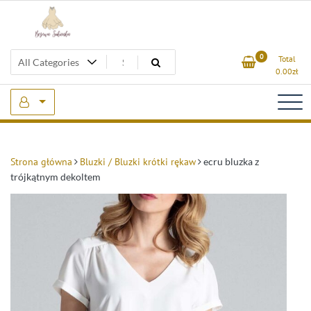
Skip
to
content
Beżowa Sukienka
0
Total
0.00
zł
Strona główna
Bluzki / Bluzki krótki rękaw
ecru bluzka z
trójkątnym dekoltem