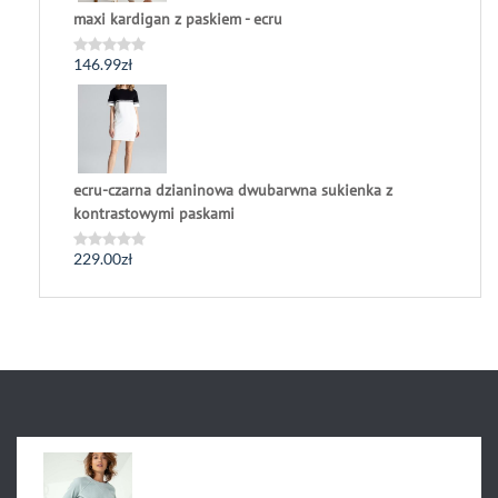
maxi kardigan z paskiem - ecru
146.99
zł
Oceniono
0
na
5
ecru-czarna dzianinowa dwubarwna sukienka z
kontrastowymi paskami
229.00
zł
Oceniono
0
na
5