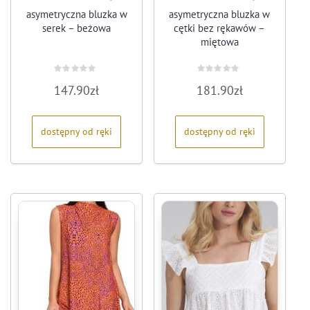
asymetryczna bluzka w
asymetryczna bluzka w
serek – beżowa
cętki bez rękawów –
miętowa
Oceniono
Oceniono
147.90
zł
181.90
zł
0
0
na
na
5
5
dostępny od ręki
dostępny od ręki