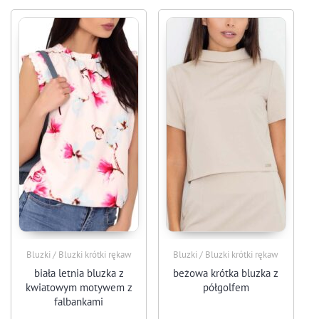
Bluzki / Bluzki krótki rękaw
Bluzki / Bluzki krótki rękaw
biała letnia bluzka z
beżowa krótka bluzka z
kwiatowym motywem z
półgolfem
falbankami