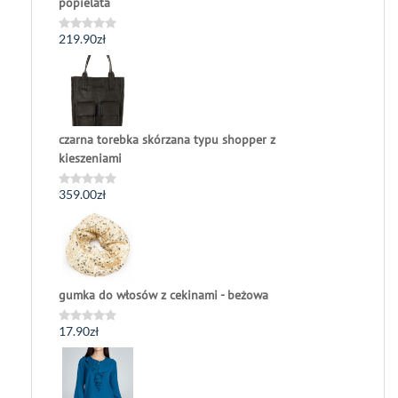
popielata
219.90
zł
Oceniono
0
na
5
czarna torebka skórzana typu shopper z
kieszeniami
359.00
zł
Oceniono
0
na
5
gumka do włosów z cekinami - beżowa
17.90
zł
Oceniono
0
na
5