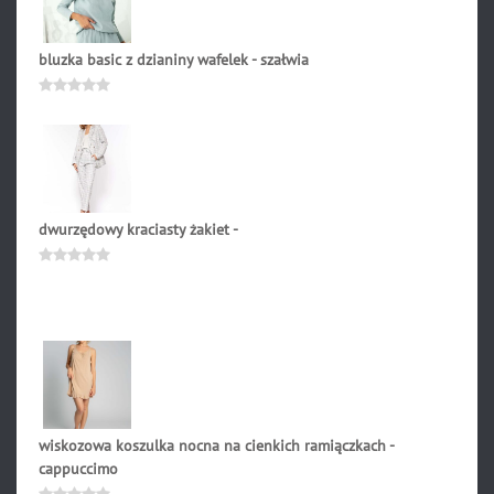
bluzka basic z dzianiny wafelek - szałwia
189.90
zł
Oceniono
0
na
5
dwurzędowy kraciasty żakiet -
249.90
zł
Oceniono
0
na
5
wiskozowa koszulka nocna na cienkich ramiączkach -
cappuccimo