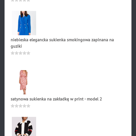
189.90
zł
Oceniono
0
na
5
niebieska elegancka sukienka smokingowa zapinana na
guziki
299.00
zł
Oceniono
0
na
5
satynowa sukienka na zakładkę w print - model 2
287.90
zł
Oceniono
0
na
5