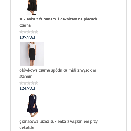
sukienka z falbanami i dekoltem na plecach -
czarna
189.90
zł
Oceniono
0
na
5
ołówkowa czarna spódnica midi z wysokim
stanem
124.90
zł
Oceniono
0
na
5
granatowa luźna sukienka z wiązaniem przy
dekolcie