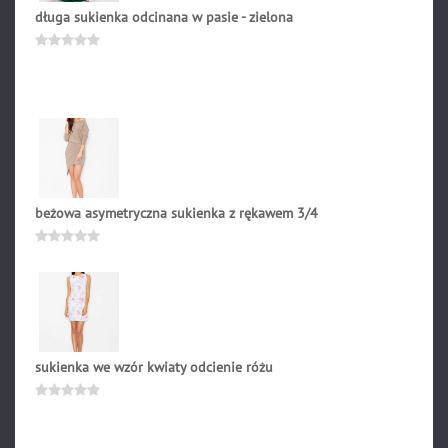
długa sukienka odcinana w pasie - zielona
299.90
zł
Oceniono
0
na
5
beżowa asymetryczna sukienka z rękawem 3/4
239.00
zł
Oceniono
0
na
5
sukienka we wzór kwiaty odcienie różu
199.00
zł
Oceniono
0
na