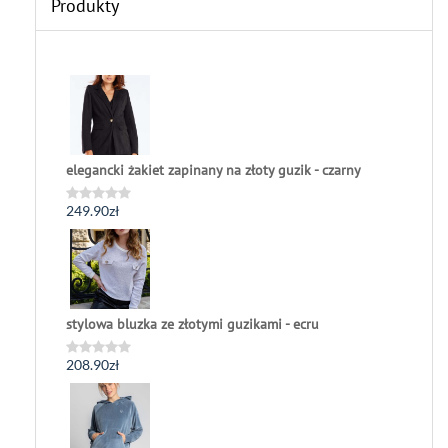
Produkty
elegancki żakiet zapinany na złoty guzik - czarny
249.90
zł
Oceniono
0
na
5
stylowa bluzka ze złotymi guzikami - ecru
208.90
zł
Oceniono
0
na
5