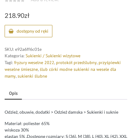
218.90
zł
dostępny od ręki
SKU:
e92a6ff6c01e
Kategoria:
Sukienki / Sukienki wizytowe
Tagi:
fryzury weselne 2022
,
protokół przedślubny
,
przyśpiewki
weselne śmieszne
,
ślub córki modne sukienki na wesele dla
mamy
,
sukienki ślubne
Opis
Odzież, obuwie, dodatki > Odzież damska > Sukienki i suknie
Materiał: poliester 65%
wiskoza 30%
elastan 5% .Dostępne rozmiary: S (36), M (38), L (40), XL (42), XXL