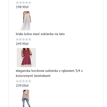
198.90
zł
Oceniono
0
na
5
biała luźna maxi sukienka na lato
249.90
zł
Oceniono
0
na
5
elegancka bordowa sukienka z rękawem 3/4 z
kolorowymi lamówkami
239.00
zł
Oceniono
0
na
5