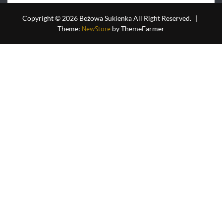
5
Copyright © 2026 Beżowa Sukienka All Right Reserved.
|
Theme:
NewStore
by ThemeFarmer