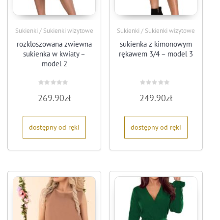
Sukienki / Sukienki wizytowe
Sukienki / Sukienki wizytowe
rozkloszowana zwiewna
sukienka z kimonowym
sukienka w kwiaty –
rękawem 3/4 – model 3
model 2
Oceniono
Oceniono
269.90
zł
249.90
zł
0
0
na
na
5
5
dostępny od ręki
dostępny od ręki