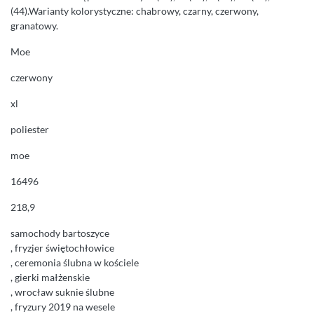
(44).Warianty kolorystyczne: chabrowy, czarny, czerwony,
granatowy.
Moe
czerwony
xl
poliester
moe
16496
218,9
samochody bartoszyce
, fryzjer świętochłowice
, ceremonia ślubna w kościele
, gierki małżenskie
, wrocław suknie ślubne
, fryzury 2019 na wesele