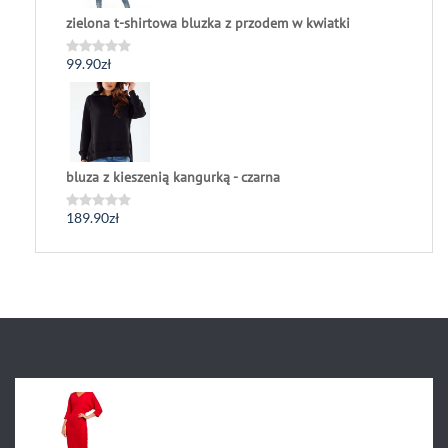
zielona t-shirtowa bluzka z przodem w kwiatki
99.90
zł
Oceniono
0
na
5
bluza z kieszenią kangurką - czarna
189.90
zł
Oceniono
0
na
5