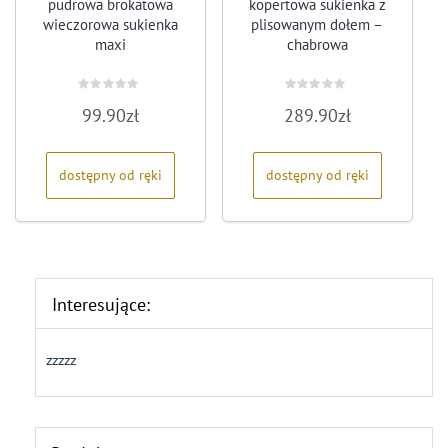
pudrowa brokatowa
kopertowa sukienka z
wieczorowa sukienka
plisowanym dołem –
maxi
chabrowa
Oceniono
Oceniono
99.90
zł
289.90
zł
0
0
na
na
5
5
dostępny od ręki
dostępny od ręki
Interesujące:
zzzzz