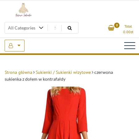
Skip
to
content
Beżowa Sukienka
0
Total
0.00
zł
Strona główna
Sukienki / Sukienki wizytowe
czerwona
sukienka z dołem w kontrafałdy