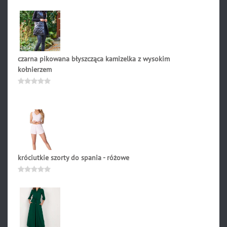
191.90
zł
Oceniono
0
na
5
czarna pikowana błyszcząca kamizelka z wysokim
kołnierzem
265.90
zł
Oceniono
0
na
5
króciutkie szorty do spania - różowe
89.90
zł
Oceniono
0
na
5