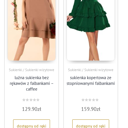
Sukienki / Sukienki wizytowe
Sukienki / Sukienki wizytowe
luźna sukienka bez
sukienka kopertowa ze
rękawów z falbankami –
stopniowanymi falbankami
caffee
Oceniono
Oceniono
129.90
zł
159.90
zł
0
0
na
na
5
5
dostępny od ręki
dostępny od ręki