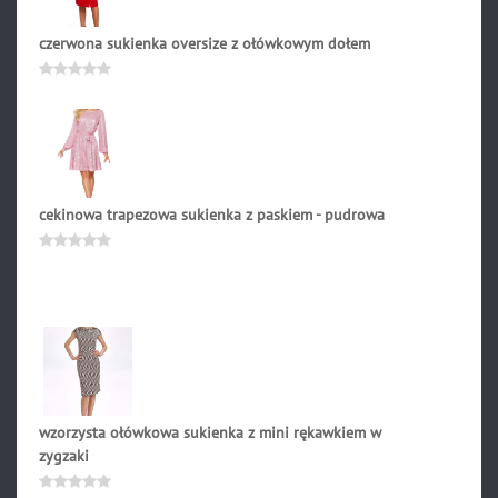
czerwona sukienka oversize z ołówkowym dołem
218.90
zł
Oceniono
0
na
5
cekinowa trapezowa sukienka z paskiem - pudrowa
419.90
zł
Oceniono
0
na
5
wzorzysta ołówkowa sukienka z mini rękawkiem w
zygzaki