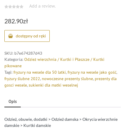
Add a review.
282.90
zł
dostępny od ręki
SKU:
b7e674287d43
Kategoria:
Odzież wierzchnia / Kurtki i Płaszcze / Kurtki
pikowane
Tagi:
fryzury na wesele dla 50 latki
,
fryzury na wesele jako gość
,
fryzury ślubne 2022
,
nowoczesne prezenty ślubne
,
prezenty dla
gosci wesele
,
sukienki dla matki weselnej
Opis
Odzież, obuwie, dodatki > Odzież damska > Okrycia wierzchnie
damskie > Kurtki damskie