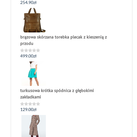
254.90
zł
Oceniono
0
na
5
brązowa skórzana torebka plecak z kieszenią z
przodu
499.00
zł
Oceniono
0
na
5
turkusowa krótka spódnica z głębokimi
zakładkami
129.00
zł
Oceniono
0
na
5