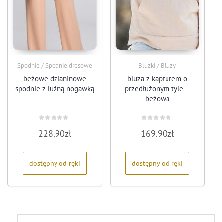
Spodnie / Spodnie dresowe
Bluzki / Bluzy
beżowe dzianinowe
bluza z kapturem o
spodnie z luźną nogawką
przedłużonym tyle –
beżowa
Oceniono
Oceniono
228.90
zł
169.90
zł
0
0
na
na
5
5
dostępny od ręki
dostępny od ręki