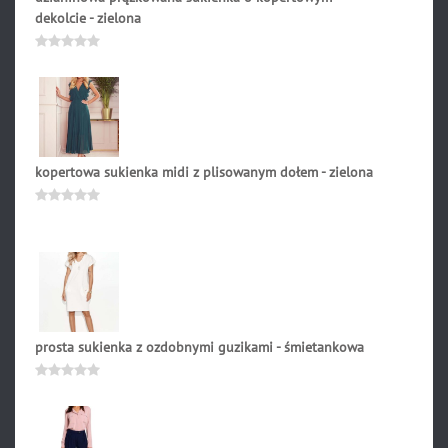
dekolcie - zielona
265.90
zł
Oceniono
0
na
5
kopertowa sukienka midi z plisowanym dołem - zielona
345.90
zł
Oceniono
0
na
5
prosta sukienka z ozdobnymi guzikami - śmietankowa
259.90
zł
Oceniono
0
na
5