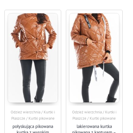
Odzież wierzchnia / Kurtki i
Odzież wierzchnia / Kurtki i
Płaszcze / Kurtki pikowane
Płaszcze / Kurtki pikowane
połyskująca pikowana
lakierowana kurtka
kurtka z wysokim
pikowana z kapturem –