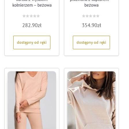
kołnierzem – beżowa
beżowa
Oceniono
Oceniono
282.90
zł
354.90
zł
0
0
na
na
5
5
dostępny od ręki
dostępny od ręki