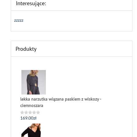
Interesujące:
zzzzz
Produkty
lekka narzutka wiązana paskiem z wiskozy -
ciemnoszara
169.00
zł
Oceniono
0
na
5