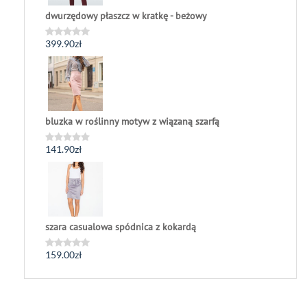
dwurzędowy płaszcz w kratkę - beżowy
399.90
zł
Oceniono
0
na
5
bluzka w roślinny motyw z wiązaną szarfą
141.90
zł
Oceniono
0
na
5
szara casualowa spódnica z kokardą
159.00
zł
Oceniono
0
na
5