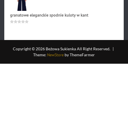
granatowe eleganckie spodnie kuloty w kant
217.90
zł
Oceniono
0
na
5
Copyright © 2026 Beżowa Sukienka All Right Reserved.
|
Theme:
NewStore
by ThemeFarmer