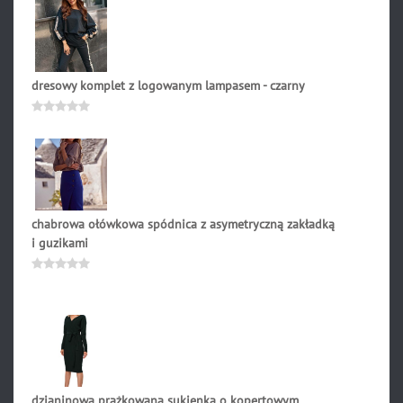
5
dresowy komplet z logowanym lampasem - czarny
314.90
zł
Oceniono
0
na
5
chabrowa ołówkowa spódnica z asymetryczną zakładką
i guzikami
179.90
zł
Oceniono
0
na
5
dzianinowa prążkowana sukienka o kopertowym