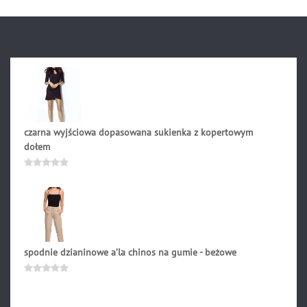
czarna wyjściowa dopasowana sukienka z kopertowym
dołem
139.90
zł
Oceniono
0
na
5
spodnie dzianinowe a’la chinos na gumie - beżowe
172.90
zł
Oceniono
0
na