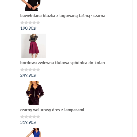
bawełniana bluzka z logowaną taśmą - czarna
190.90
zł
Oceniono
0
na
5
bordowa zwiewna tiulowa spódnica do kolan
249.90
zł
Oceniono
0
na
5
czarny welurowy dres z lampasami
319.90
zł
Oceniono
0
na
5