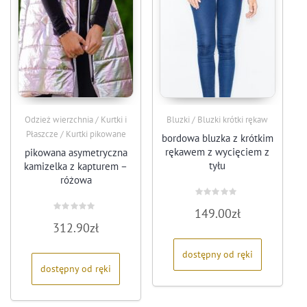
Odzież wierzchnia / Kurtki i
Bluzki / Bluzki krótki rękaw
Płaszcze / Kurtki pikowane
bordowa bluzka z krótkim
rękawem z wycięciem z
pikowana asymetryczna
tyłu
kamizelka z kapturem –
różowa
Oceniono
149.00
zł
0
Oceniono
na
312.90
zł
0
5
na
5
dostępny od ręki
dostępny od ręki