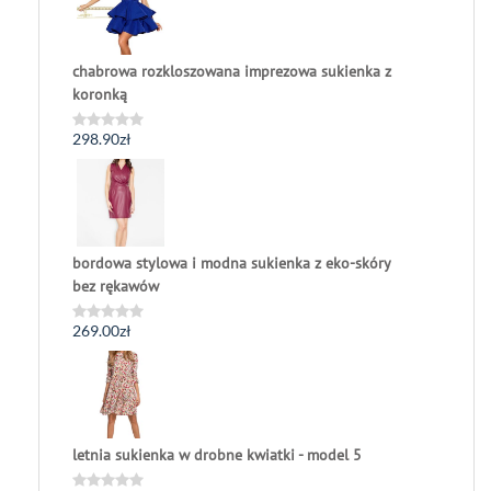
chabrowa rozkloszowana imprezowa sukienka z
koronką
298.90
zł
Oceniono
0
na
5
bordowa stylowa i modna sukienka z eko-skóry
bez rękawów
269.00
zł
Oceniono
0
na
5
letnia sukienka w drobne kwiatki - model 5