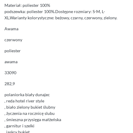
Materiał: poliester 100%
podszewka: poliester 100%.Dostępne rozmiary: S-M, L-
XL.Warianty kolorystyczne: beżowy, czarny, czerwony, zielony.
Awama
czerwony
poliester
awama
33090
282,9
polaniorka biały dunajec
, reda hotel river style
, biało zielony bukiet ślubny
, życzenia na rocznicę slubu
, śmieszna przysięga małżeńska
, garnitur i szelki
, jaskry bukiet