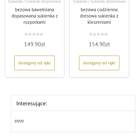
Sukienki / Sukienki dzianinowe
Sukienki / Sukienki dzianinowe
beżowa bawełniana
beżowa codzienna
dopasowana sukienka z
dresowa sukienka z
rozporkami
kieszeniami
Oceniono
Oceniono
149.90
zł
154.90
zł
0
0
na
na
5
5
dostępny od ręki
dostępny od ręki
Interesujące:
zzzzz