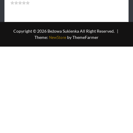
243.90
zł
Oceniono
0
na
5
Copyright © 2026 Beżowa Sukienka All Right Reserved.
|
Theme:
NewStore
by ThemeFarmer