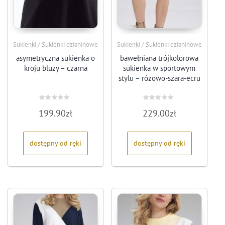
Sukienki / Sukienki dzianinowe
Sukienki / Sukienki dzianinowe
asymetryczna sukienka o
bawełniana trójkolorowa
kroju bluzy – czarna
sukienka w sportowym
stylu – różowo-szara-ecru
Oceniono
Oceniono
199.90
zł
229.00
zł
0
0
na
na
5
5
dostępny od ręki
dostępny od ręki