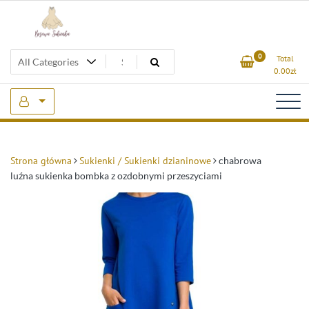
Skip
to
content
Beżowa Sukienka
0
Total
0.00
zł
Strona główna
Sukienki / Sukienki dzianinowe
chabrowa
luźna sukienka bombka z ozdobnymi przeszyciami