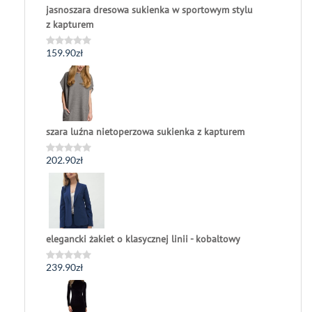
jasnoszara dresowa sukienka w sportowym stylu
z kapturem
159.90
zł
Oceniono
0
na
5
szara luźna nietoperzowa sukienka z kapturem
202.90
zł
Oceniono
0
na
5
elegancki żakiet o klasycznej linii - kobaltowy
239.90
zł
Oceniono
0
na
5