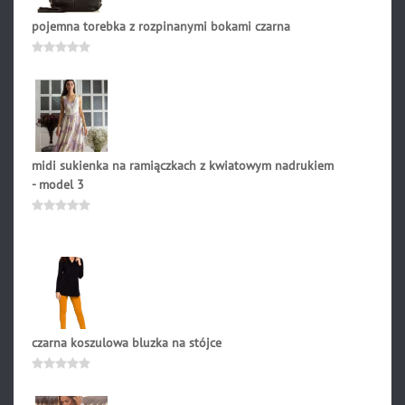
pojemna torebka z rozpinanymi bokami czarna
549.00
zł
Oceniono
0
na
5
midi sukienka na ramiączkach z kwiatowym nadrukiem
- model 3
275.90
zł
Oceniono
0
na
5
czarna koszulowa bluzka na stójce
212.90
zł
Oceniono
0