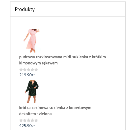
Produkty
pudrowa rozkloszowana midi sukienka z krótkim
kimonowym rękawem
219.90
zł
Oceniono
0
na
5
krótka cekinowa sukienka z kopertowym
dekoltem - zielona
425.90
zł
Oceniono