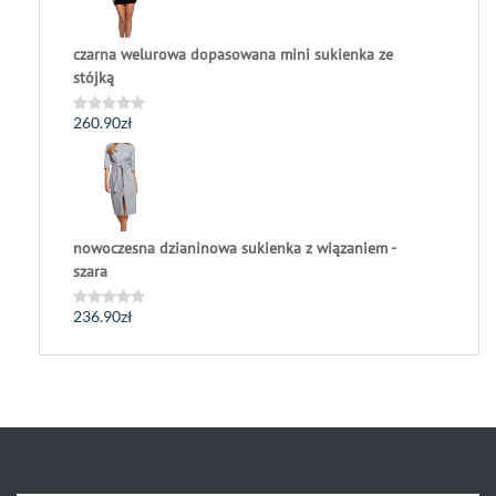
czarna welurowa dopasowana mini sukienka ze
stójką
260.90
zł
Oceniono
0
na
5
nowoczesna dzianinowa sukienka z wiązaniem -
szara
236.90
zł
Oceniono
0
na
5