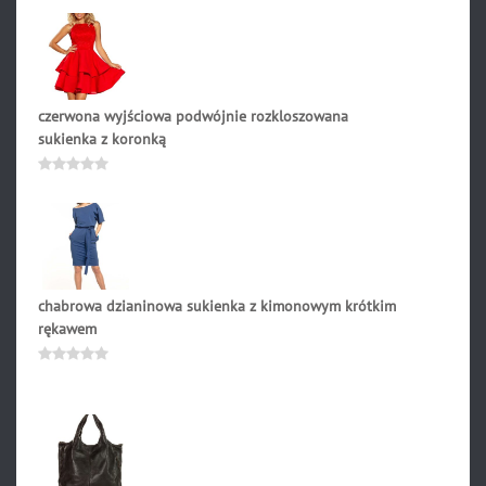
czerwona wyjściowa podwójnie rozkloszowana
sukienka z koronką
229.90
zł
Oceniono
0
na
5
chabrowa dzianinowa sukienka z kimonowym krótkim
rękawem
179.90
zł
Oceniono
0
na
5