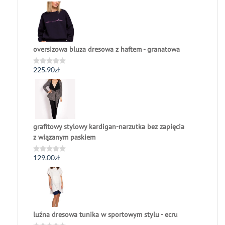
0
na
5
oversizowa bluza dresowa z haftem - granatowa
225.90
zł
Oceniono
0
na
5
grafitowy stylowy kardigan-narzutka bez zapięcia
z wiązanym paskiem
129.00
zł
Oceniono
0
na
5
luźna dresowa tunika w sportowym stylu - ecru