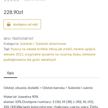
228.90
zł
dostępny od ręki
SKU:
782f5558f7d7
Kategoria:
Sukienki / Sukienki dzianinowe
Tagi:
fryzury na wesele krótkie włosy jak zrobić
,
modne upięcia
włosów 2022
,
oryginalne życzenia na rocznicę ślubu
,
śmieszne
podziękowania dla gości weselnych
Opis
Odzież, obuwie, dodatki > Odzież damska > Sukienki i suknie
Materiał: bawełna 90%
elastan 10%.Dostępne rozmiary: S (36), M (38), L (40), XL (42),
XXL (44).Warianty kolorystyczne: chabrowy, czarny, szary, Żółty.