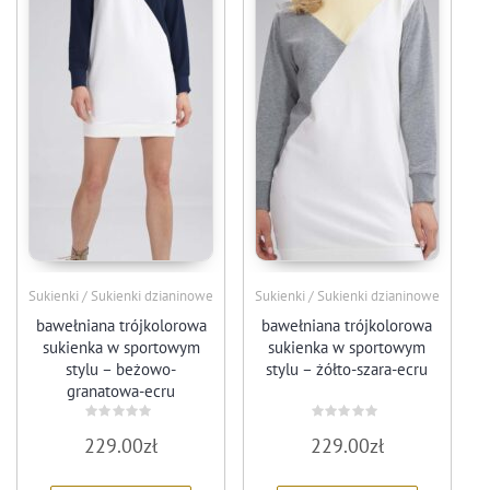
Sukienki / Sukienki dzianinowe
Sukienki / Sukienki dzianinowe
bawełniana trójkolorowa
bawełniana trójkolorowa
sukienka w sportowym
sukienka w sportowym
stylu – beżowo-
stylu – żółto-szara-ecru
granatowa-ecru
Oceniono
Oceniono
229.00
zł
229.00
zł
0
0
na
na
5
5