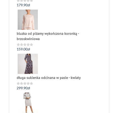
179.90
zł
Oceniono
0
na
5
bluzka od piżamy wykończona koronką -
brzoskwiniowa
159.00
zł
Oceniono
0
na
5
długa sukienka odcinana w pasie - kwiaty
299.90
zł
Oceniono
0
na
5