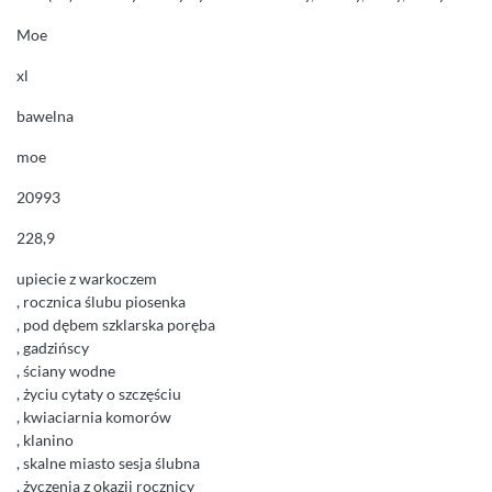
Moe
xl
bawelna
moe
20993
228,9
upiecie z warkoczem
, rocznica ślubu piosenka
, pod dębem szklarska poręba
, gadzińscy
, ściany wodne
, życiu cytaty o szczęściu
, kwiaciarnia komorów
, klanino
, skalne miasto sesja ślubna
, życzenia z okazji rocznicy