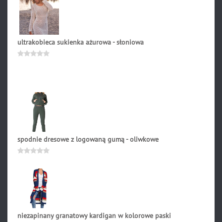
na
5
ultrakobieca sukienka ażurowa - słoniowa
190.90
zł
Oceniono
0
na
5
spodnie dresowe z logowaną gumą - oliwkowe
159.90
zł
Oceniono
0
na
5
niezapinany granatowy kardigan w kolorowe paski