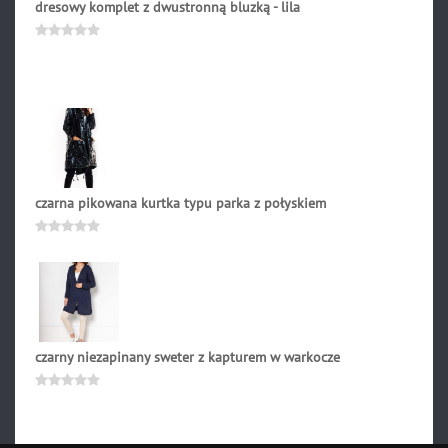
dresowy komplet z dwustronną bluzką - lila
209.90
zł
Oceniono
0
na
5
czarna pikowana kurtka typu parka z połyskiem
459.90
zł
Oceniono
0
na
5
czarny niezapinany sweter z kapturem w warkocze
199.90
zł
Oceniono
0
na
5