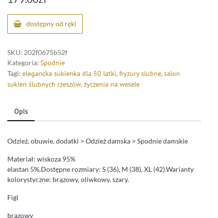
dostępny od ręki
SKU:
202f0675b52f
Kategoria:
Spodnie
Tagi:
elegancka sukienka dla 50 latki
,
fryzury slubne
,
salon
sukien ślubnych rzeszów
,
życzenia na wesele
Opis
Odzież, obuwie, dodatki > Odzież damska > Spodnie damskie
Materiał: wiskoza 95%
elastan 5%.Dostępne rozmiary: S (36), M (38), XL (42).Warianty
kolorystyczne: brązowy, oliwkowy, szary.
Figl
brazowy