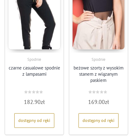
Spodnie
Spodnie
czarne casualowe spodnie
beżowe szorty z wysokim
z lampasami
stanem z wiązanym
paskiem
Oceniono
Oceniono
182.90
zł
169.00
zł
0
0
na
na
5
5
dostępny od ręki
dostępny od ręki