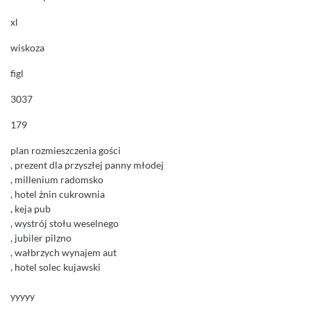
xl
wiskoza
figl
3037
179
plan rozmieszczenia gości
, prezent dla przyszłej panny młodej
, millenium radomsko
, hotel żnin cukrownia
, keja pub
, wystrój stołu weselnego
, jubiler pilzno
, wałbrzych wynajem aut
, hotel solec kujawski
yyyyy