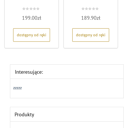
Oceniono
Oceniono
199.00
zł
189.90
zł
0
0
na
na
5
5
dostępny od ręki
dostępny od ręki
Interesujące:
zzzzz
Produkty