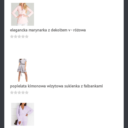
0
na
5
elegancka marynarka z dekoltem v - różowa
299.00
zł
Oceniono
0
na
5
popielata kimonowa wizytowa sukienka z falbankami
189.90
zł
Oceniono
0
na
5