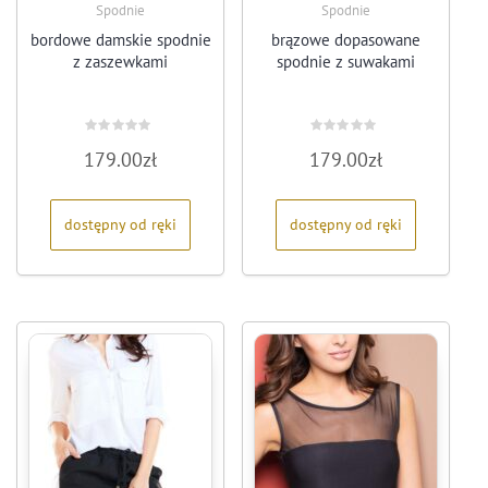
Spodnie
Spodnie
bordowe damskie spodnie
brązowe dopasowane
z zaszewkami
spodnie z suwakami
Oceniono
Oceniono
179.00
zł
179.00
zł
0
0
na
na
5
5
dostępny od ręki
dostępny od ręki