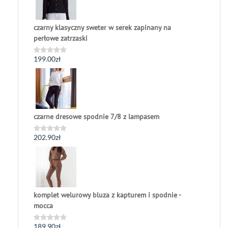
czarny klasyczny sweter w serek zapinany na
perłowe zatrzaski
199.00
zł
Oceniono
0
na
5
czarne dresowe spodnie 7/8 z lampasem
202.90
zł
Oceniono
0
na
5
komplet welurowy bluza z kapturem i spodnie -
mocca
189.90
zł
Oceniono