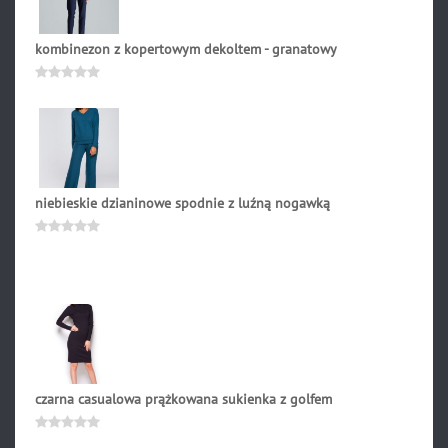
kombinezon z kopertowym dekoltem - granatowy
289.00
zł
Oceniono
0
na
5
niebieskie dzianinowe spodnie z luźną nogawką
228.90
zł
Oceniono
0
na
5
czarna casualowa prążkowana sukienka z golfem
219.00
zł
Oceniono