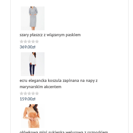
szary płaszcz z wiązanym paskiem
369.00
zł
Oceniono
0
na
5
ecru elegancka koszula zapinana na napy z
marynarskim akcentem
159.00
zł
Oceniono
0
na
5
ołówkowa mini sukienka welurowa z rozporkiem