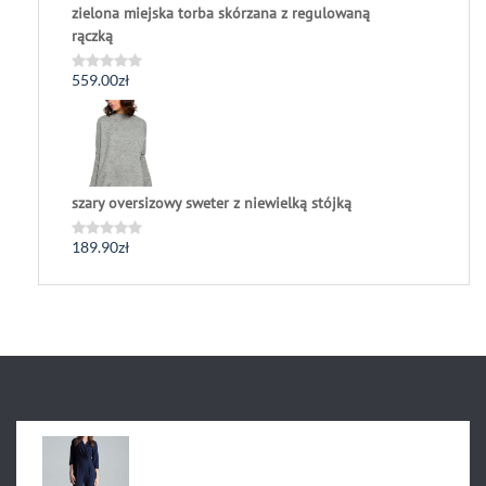
zielona miejska torba skórzana z regulowaną
rączką
559.00
zł
Oceniono
0
na
5
szary oversizowy sweter z niewielką stójką
189.90
zł
Oceniono
0
na
5