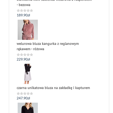
- bezowa
189.90
zł
Oceniono
0
na
5
welurowa bluza kangurka z reglanowym
rękawem - różowa
229.90
zł
Oceniono
0
na
5
czarna unikatowa bluza na zakładkę i kapturem
247.90
zł
Oceniono
0
na
5