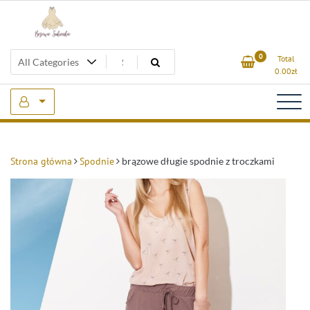
Skip
to
content
Beżowa Sukienka
0
Total
0.00
zł
Strona główna
Spodnie
brązowe długie spodnie z troczkami