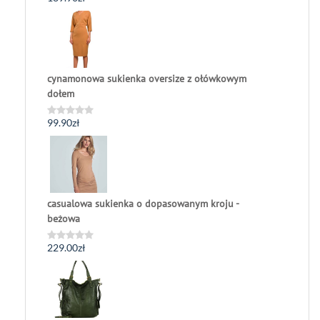
0
na
5
cynamonowa sukienka oversize z ołówkowym
dołem
99.90
zł
Oceniono
0
na
5
casualowa sukienka o dopasowanym kroju -
beżowa
229.00
zł
Oceniono
0
na
5