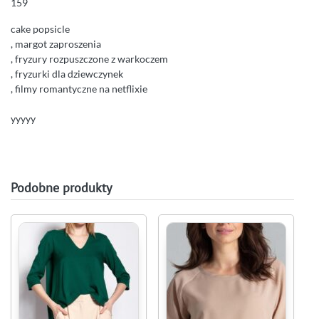
159
cake popsicle
, margot zaproszenia
, fryzury rozpuszczone z warkoczem
, fryzurki dla dziewczynek
, filmy romantyczne na netflixie
yyyyy
Podobne produkty