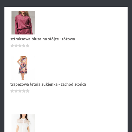
sztruksowa bluza na stójce - różowa
209.00
zł
Oceniono
0
na
5
trapezowa letnia sukienka - zachód słońca
179.90
zł
Oceniono
0
na
5