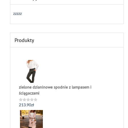
zzzzz
Produkty
zielone dzianinowe spodnie z lampasem i
ściągaczami
213.90
zł
Oceniono
0
na
5