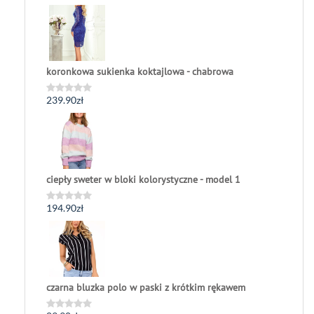
0
na
5
koronkowa sukienka koktajlowa - chabrowa
239.90
zł
Oceniono
0
na
5
ciepły sweter w bloki kolorystyczne - model 1
194.90
zł
Oceniono
0
na
5
czarna bluzka polo w paski z krótkim rękawem