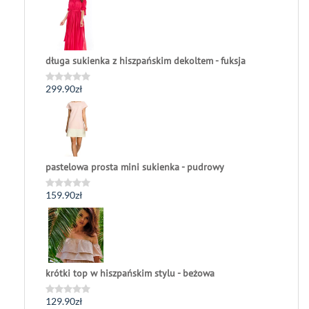
na
5
długa sukienka z hiszpańskim dekoltem - fuksja
299.90
zł
Oceniono
0
na
5
pastelowa prosta mini sukienka - pudrowy
159.90
zł
Oceniono
0
na
5
krótki top w hiszpańskim stylu - beżowa
129.90
zł
Oceniono