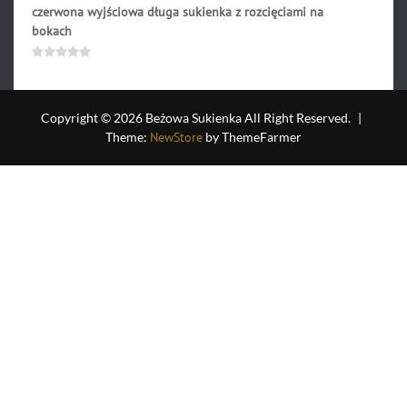
czerwona wyjściowa długa sukienka z rozcięciami na
bokach
258.90
zł
Oceniono
0
na
5
Copyright © 2026 Beżowa Sukienka All Right Reserved.
|
Theme:
NewStore
by ThemeFarmer