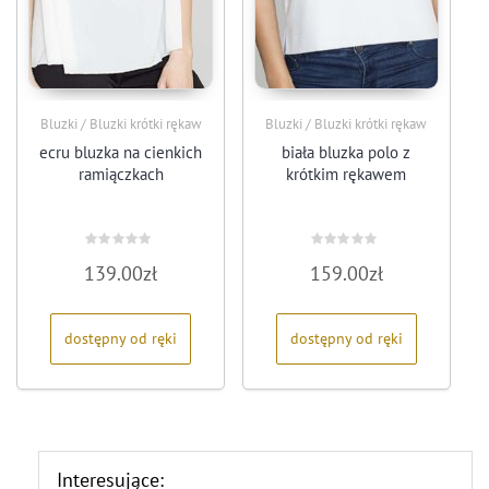
Bluzki / Bluzki krótki rękaw
Bluzki / Bluzki krótki rękaw
ecru bluzka na cienkich
biała bluzka polo z
ramiączkach
krótkim rękawem
Oceniono
Oceniono
139.00
zł
159.00
zł
0
0
na
na
5
5
dostępny od ręki
dostępny od ręki
Interesujące: