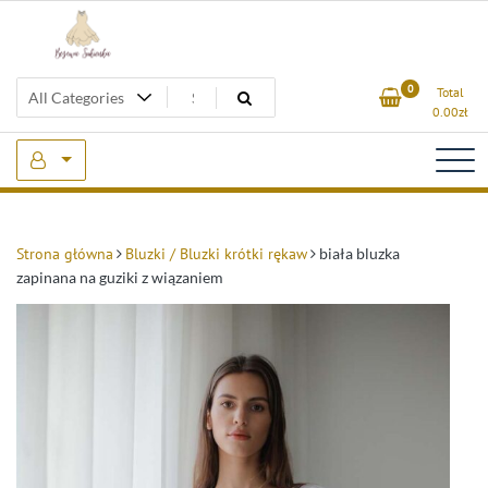
Skip
to
content
Beżowa Sukienka
0
Total
0.00
zł
Strona główna
Bluzki / Bluzki krótki rękaw
biała bluzka
zapinana na guziki z wiązaniem