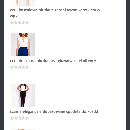
ecru koszulowa bluzka z koronkowym karczkiem w
cętki
169.00
zł
Oceniono
0
na
5
ecru delikatna bluzka bez rękawów z dekoltem v
121.90
zł
Oceniono
0
na
5
czarne eleganckie dopasowane spodnie do kostki
99.90
zł
Oceniono
0