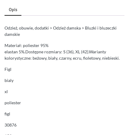
Opis
Odzież, obuwie, dodatki > Odzież damska > Bluzki i bluzeczki
damskie
Materiał: poliester 95%
elastan 5%.Dostępne rozmiary: S (36), XL (42).Warianty
kolorystyczne: beżowy, biały, czarny, ecru, fioletowy, niebieski.
Figl
bialy
xl
poliester
figl
30876