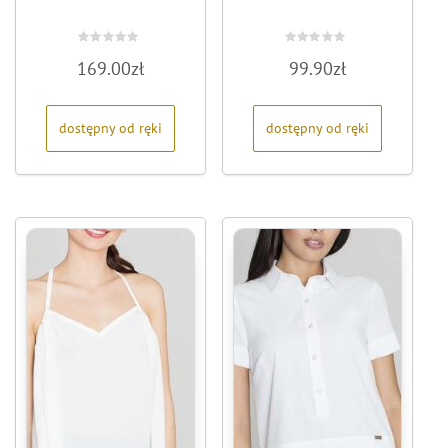
Oceniono
Oceniono
169.00
zł
99.90
zł
0
0
na
na
5
5
dostępny od ręki
dostępny od ręki