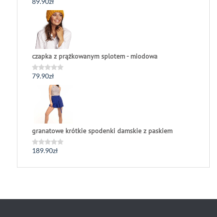
89.90
zł
Oceniono
0
na
5
czapka z prążkowanym splotem - miodowa
79.90
zł
Oceniono
0
na
5
granatowe krótkie spodenki damskie z paskiem
189.90
zł
Oceniono
0
na
5