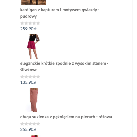
kardigan z kapturem i motywem gwiazdy -
pudrowy
259.90
zł
Oceniono
0
na
5
eleganckie krótkie spodnie z wysokim stanem -
śliwkowe
135.90
zł
Oceniono
0
na
5
długa sukienka z pęknięciem na plecach - różowa
255.90
zł
Oceniono
0