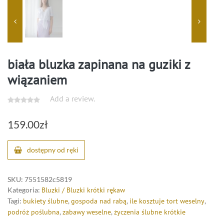
biała bluzka zapinana na guziki z
wiązaniem
Add a review.
159.00
zł
dostępny od ręki
SKU:
7551582c5819
Kategoria:
Bluzki / Bluzki krótki rękaw
Tagi:
bukiety ślubne
,
gospoda nad rabą
,
ile kosztuje tort weselny
,
podróż poślubna
,
zabawy weselne
,
życzenia ślubne krótkie