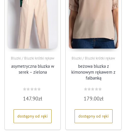
Bluzki / Bluzki krótki rękaw
Bluzki / Bluzki krótki rękaw
asymetryczna bluzka w
beżowa bluzka z
serek – zielona
kimonowym rękawem z
falbanką
Oceniono
Oceniono
147.90
zł
179.00
zł
0
0
na
na
5
5
dostępny od ręki
dostępny od ręki