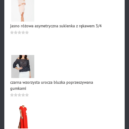
na
5
jasno różowa asymetryczna sukienka z rękawem 3/4
239.00
zł
Oceniono
0
na
5
czarna wzorzysta urocza bluzka poprzeszywana
gumkami
149.00
zł
Oceniono
0
na
5