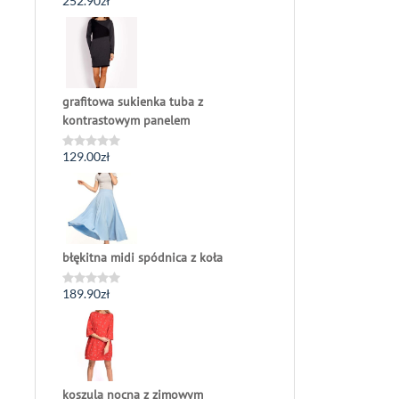
252.90
zł
Oceniono
0
na
5
grafitowa sukienka tuba z
kontrastowym panelem
129.00
zł
Oceniono
0
na
5
błękitna midi spódnica z koła
189.90
zł
Oceniono
0
na
5
koszula nocna z zimowym