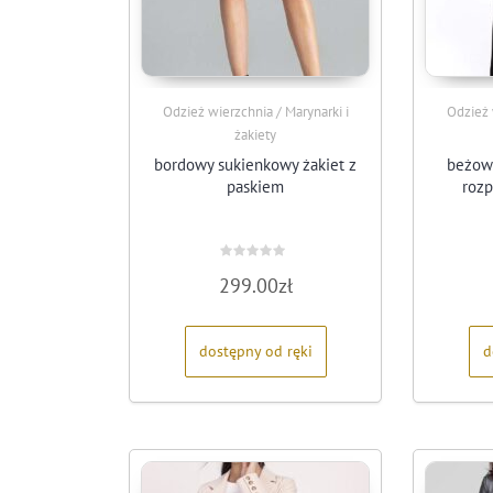
Odzież wierzchnia / Marynarki i
Odzież 
żakiety
bordowy sukienkowy żakiet z
beżow
paskiem
roz
Oceniono
299.00
zł
0
na
5
dostępny od ręki
d