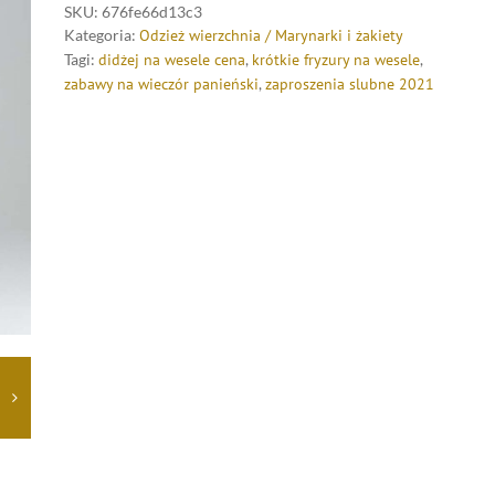
SKU:
676fe66d13c3
Kategoria:
Odzież wierzchnia / Marynarki i żakiety
Tagi:
didżej na wesele cena
,
krótkie fryzury na wesele
,
zabawy na wieczór panieński
,
zaproszenia slubne 2021