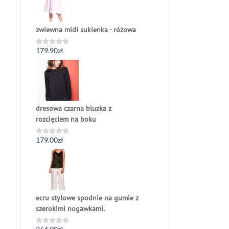
zwiewna midi sukienka - różowa
179.90
zł
Oceniono
0
na
5
dresowa czarna bluzka z
rozcięciem na boku
179.00
zł
Oceniono
0
na
5
ecru stylowe spodnie na gumie z
szerokimi nogawkami.