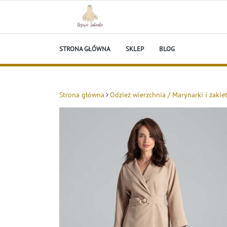
Skip
to
content
Beżowa Sukienka
STRONA GŁÓWNA
SKLEP
BLOG
Strona główna
Odzież wierzchnia / Marynarki i żakie