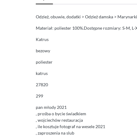
Odzież, obuwie, dodatki > Odzież damska > Marynarki 
Materiał: poliester 100%.Dostępne rozmiary: S-M, L-X
Katrus
bezowy
poliester
katrus
27820
299
pan młody 2021
, prośba o bycie świadkiem
, wojciechów restauracja
, ile kosztuje fotograf na wesele 2021
, zaproszenia na slub