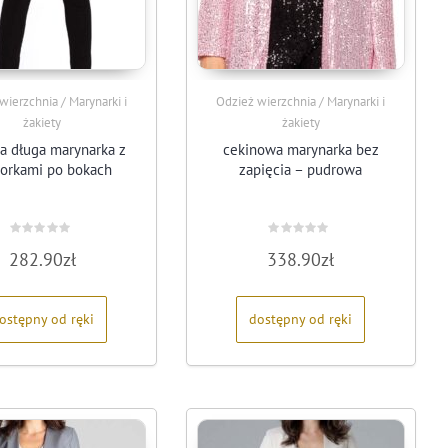
wierzchnia / Marynarki i
Odzież wierzchnia / Marynarki i
żakiety
żakiety
a długa marynarka z
cekinowa marynarka bez
porkami po bokach
zapięcia – pudrowa
Oceniono
Oceniono
282.90
zł
338.90
zł
0
0
na
na
5
5
ostępny od ręki
dostępny od ręki