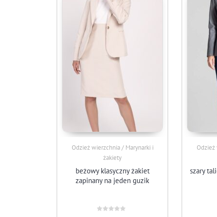
Odzież wierzchnia / Marynarki i
Odzież 
żakiety
beżowy klasyczny żakiet
szary ta
zapinany na jeden guzik