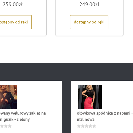
Oceniono
Oceniono
259.00
zł
249.00
zł
0
0
na
na
5
5
ostępny od ręki
dostępny od ręki
owany welurowy żakiet na
ołówkowa spódnica z napami -
n guzik - zielony
malinowa
.90
zł
126.90
zł
niono
Oceniono