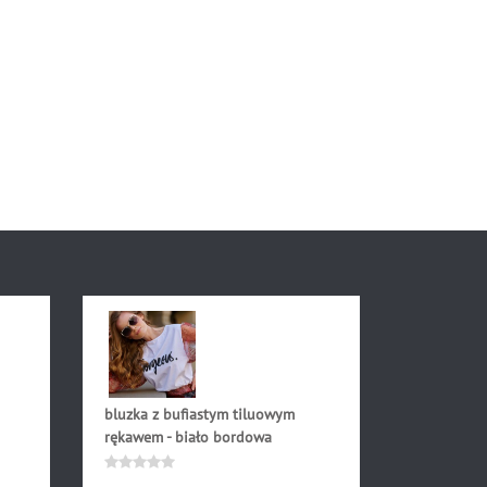
bluzka z bufiastym tiluowym
rękawem - biało bordowa
159.90
zł
Oceniono