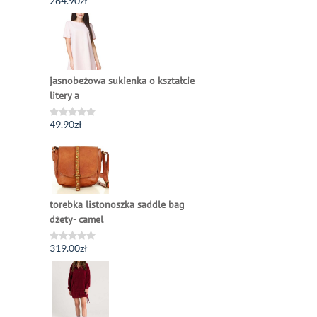
264.90
zł
Oceniono
0
na
5
jasnobeżowa sukienka o kształcie
litery a
49.90
zł
Oceniono
0
na
5
torebka listonoszka saddle bag
dżety- camel
319.00
zł
Oceniono
0
na
5