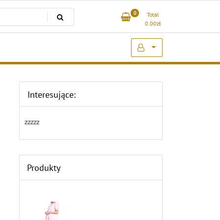
0
Total
0.00
zł
Interesujące:
zzzzz
Produkty