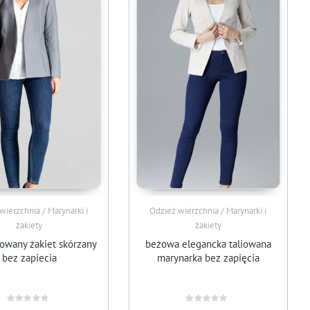
wierzchnia / Marynarki i
Odzież wierzchnia / Marynarki i
żakiety
żakiety
liowany żakiet skórzany
beżowa elegancka taliowana
bez zapiecia
marynarka bez zapięcia