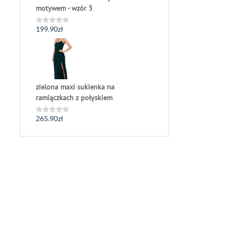
motywem - wzór 3
199.90
zł
Oceniono
0
na
5
zielona maxi sukienka na
ramiączkach z połyskiem
265.90
zł
Oceniono
0
na
5