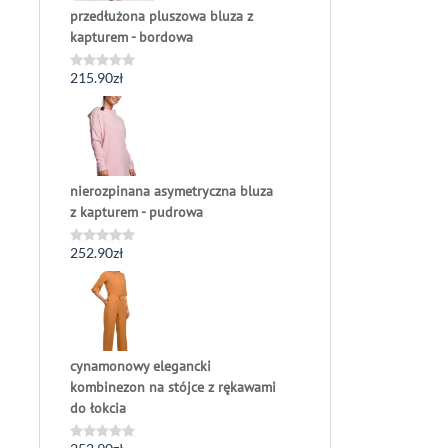
przedłużona pluszowa bluza z
kapturem - bordowa
215.90
zł
Oceniono
0
na
5
nierozpinana asymetryczna bluza
z kapturem - pudrowa
252.90
zł
Oceniono
0
na
5
cynamonowy elegancki
kombinezon na stójce z rękawami
do łokcia