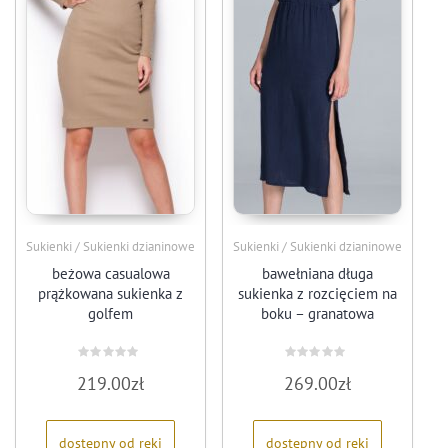
Sukienki / Sukienki dzianinowe
Sukienki / Sukienki dzianinowe
beżowa casualowa
bawełniana długa
prążkowana sukienka z
sukienka z rozcięciem na
golfem
boku – granatowa
Oceniono
Oceniono
219.00
zł
269.00
zł
0
0
na
na
5
5
dostępny od ręki
dostępny od ręki