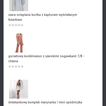
szara ocieplana kurtka z kapturem wyściełanym
futerkiem
399.00
zł
Oceniono
0
na
5
gorsetowy kombinezon z szerokimi nogawkami 7/8 -
różana
204.90
zł
Oceniono
0
na
5
śmietankowy komplet marynarka i mini spódniczka