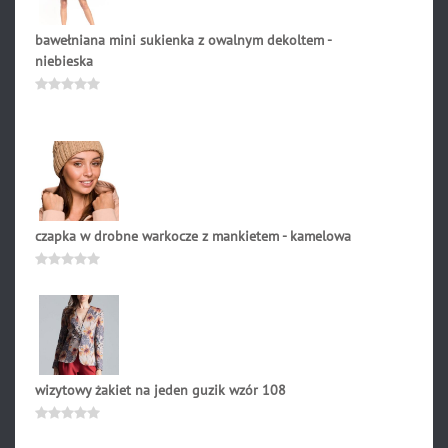
bawełniana mini sukienka z owalnym dekoltem -
niebieska
189.90
zł
Oceniono
0
na
5
czapka w drobne warkocze z mankietem - kamelowa
78.90
zł
Oceniono
0
na
5
wizytowy żakiet na jeden guzik wzór 108
269.00
zł
Oceniono
0