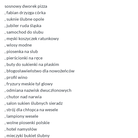
sosnowy dworek pizza
, fabian drzyzga córka
, suknie ślubne opole
, jubiler ruda śląska
, samochod do slubu
, męski koszyczek ratunkowy
, wlosy modne
, piosenka na slub
, pierścionki na ręce
, buty do sukienki na płaskim
, błogosławieństwo dla nowożeńców
, profil wino
, fryzury meskie tyl glowy
, odmiana nazwisk dwuczłonowych
, chutor nad narwia
, salon sukien ślubnych sieradz
, strój dla chłopca na wesele
, lampiony wesele
, wolne piosenki polskie
, hotel namysłów
, mieczyki bukiet ślubny