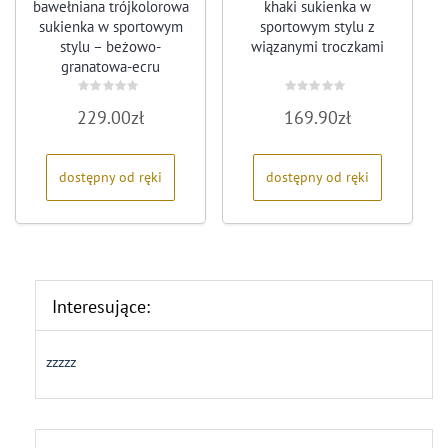
bawełniana trójkolorowa
khaki sukienka w
sukienka w sportowym
sportowym stylu z
stylu – beżowo-
wiązanymi troczkami
granatowa-ecru
Oceniono
Oceniono
229.00
zł
169.90
zł
0
0
na
na
5
5
dostępny od ręki
dostępny od ręki
Interesujące:
zzzzz