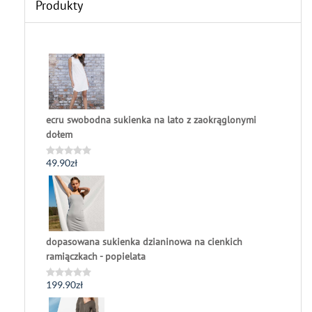
Produkty
ecru swobodna sukienka na lato z zaokrąglonymi
dołem
49.90
zł
Oceniono
0
na
5
dopasowana sukienka dzianinowa na cienkich
ramiączkach - popielata
199.90
zł
Oceniono
0
na