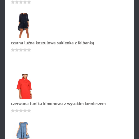
289.90
zł
Oceniono
0
na
5
czarna luźna koszulowa sukienka z falbanką
224.90
zł
Oceniono
0
na
5
czerwona tunika kimonowa z wysokim kołnierzem
235.90
zł
Oceniono
0
na
5