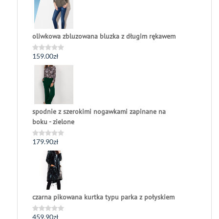
5
oliwkowa zbluzowana bluzka z długim rękawem
159.00
zł
Oceniono
0
na
5
spodnie z szerokimi nogawkami zapinane na
boku - zielone
179.90
zł
Oceniono
0
na
5
czarna pikowana kurtka typu parka z połyskiem
459.90
zł
Oceniono