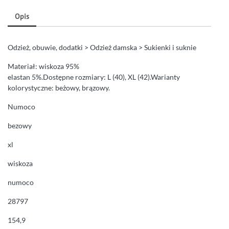
Opis
Odzież, obuwie, dodatki > Odzież damska > Sukienki i suknie
Materiał: wiskoza 95%
elastan 5%.Dostępne rozmiary: L (40), XL (42).Warianty
kolorystyczne: beżowy, brązowy.
Numoco
bezowy
xl
wiskoza
numoco
28797
154,9