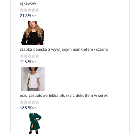
rękawów
212.90
zł
Oceniono
0
na
5
czapka damska z wywijanym mankietem - czarna
125.90
zł
Oceniono
0
na
5
ecru casualowa lekka bluzka z dekoltem w serek
138.90
zł
Oceniono
0
na
5