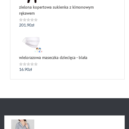
zielona kopertowa sukienka z kimonowym
rękawem
201.90
zł
Oceniono
0
na
5
wielorazowa maseczka dziecięca - biała
16.90
zł
Oceniono
0
na
5