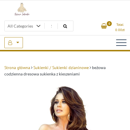
Skip
to
content
Beżowa Sukienka
0
Total
0.00
zł
Strona główna
Sukienki / Sukienki dzianinowe
beżowa
codzienna dresowa sukienka z kieszeniami