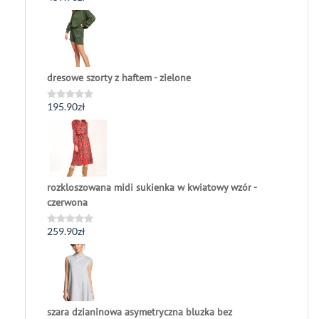
0
na
5
dresowe szorty z haftem - zielone
195.90
zł
Oceniono
0
na
5
rozkloszowana midi sukienka w kwiatowy wzór -
czerwona
259.90
zł
Oceniono
0
na
5
szara dzianinowa asymetryczna bluzka bez