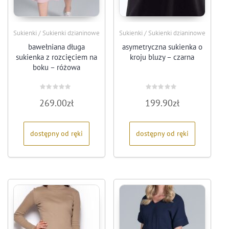
Sukienki / Sukienki dzianinowe
Sukienki / Sukienki dzianinowe
bawełniana długa
asymetryczna sukienka o
sukienka z rozcięciem na
kroju bluzy – czarna
boku – różowa
Oceniono
Oceniono
269.00
zł
199.90
zł
0
0
na
na
5
5
dostępny od ręki
dostępny od ręki